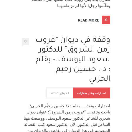
وظَلَمَها رجل؛ لأنها لم ترَ طفلهما
READ MORE
وقفة في ديوان “غروب
0
زمن الشروق” للدكتور
سعود اليوسف.- بقلم
: د . حسين رحيم
الحربي
اصدارات ونقد
,
مختارات
21 يناير، 2017
اصدارات ونقد …. بقلم : د/ حسين رحيِّم الحربي؛
باحث وناقد…. “غروب زمن الشروق”؛ عنوان ديوان
شعري للشاعر الدكتور سعود اليوسف، ووضعتُ ههنا
الشاعر قبل الدكتور، لأن الدكتور سعود كتب القصائد
المتضمنة في هذا الديوان في يفاعته. والديوان من