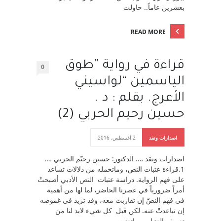
بعشرين عاماً.. حاولت
READ MORE
قراءة في رواية ”طوق
0
الياسمين “لواسيني
الأعرج. بقلم : د .
حسين رحيم الحربي (2)
اصدارات ونقد
2 أغسطس، 2016
اصدارات ونقد …. الدكتور: حسين رحيّم الحربي ….
1.قراءة عتبات النص، وماتحمله من دلالات تساعد
على فهم الرواية. دراسة عتبات النص الأدبي أصبحتْ
أمراً ضرورياً في عصرنا الحاضر، لما لها من أهمية
في فهم النصّ إن تقاربت معه، وقد تزيد في غموضه
إن تباعدتْ عنه. لكن قبل كل شيء لابد لنا من
تعريف العتبات وماتعنيه