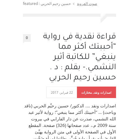
صوت العروبة
حسين رحيم الحربي : featured
قراءة نقدية في رواية
0
“أحببتك أكثر مما
ينبغي” للكاتبة أثير
النشمي.- بقلم : د .
حسين رحيم الحربي
اصدارات ونقد
,
مختارات
22 فبراير، 2017
اصدارات ونقد …. الدكتور/ حسين رحيِّم الحربي (ناقد
وباحث) … “أحببتك أكثر مما ينبغي”؛ رواية لأثير عبد
الله النشمي، صدرت عن دار الفارابي في بيروت
سنة 2009 م.، عدد صفحاتها (326) صفحة. المقطع
الأول في الصفحة الأولى في متن الرواية يهيِّئ
القارئ بأنه يقرأ رواية حُبٍّ، بطلتها امرأة ضَحَّت،