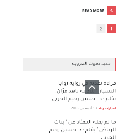
READ MORE
2
1
جديد صوت العروبة
قراءة نقدية في رواية زوايا
النسيان" للأديبة ناهد فرّان.
بقلم : د . حسين رحيم الحربي
اصدارات ونقد
13 أغسطس، 2016
ما لم يقله النــقــّاد عن " بنات
الرياض " بقلم : د. حسين رحيم
الحربي