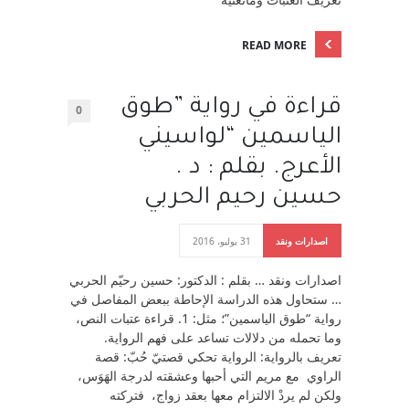
READ MORE
قراءة في رواية ”طوق
0
الياسمين “لواسيني
الأعرج. بقلم : د .
حسين رحيم الحربي
اصدارات ونقد
31 يوليو، 2016
اصدارات ونقد … بقلم : الدكتور: حسين رحيّم الحربي
… ستحاول هذه الدراسة الإحاطة ببعض المفاصل في
رواية “طوق الياسمين”؛ مثل: 1. قراءة عتبات النص،
وما تحمله من دلالات تساعد على فهم الرواية.
تعريف بالرواية: الرواية تحكي قصتيّ حُبّ: قصة
الراوي مع مريم التي أحبها وعشقته لدرجة الهَوَس،
ولكن لم يردْ الالتزام معها بعقد زواج، فتركته