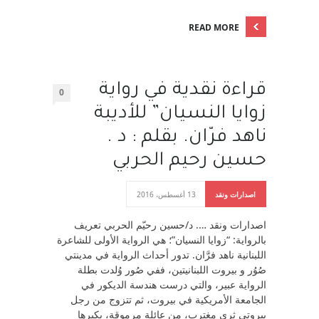
READ MORE
قراءة نقدية في رواية
0
زوايا النسيان” للأديبة
ناهد فرّان. بقلم : د .
حسين رحيم الحربي
اصدارات ونقد
13 أغسطس، 2016
اصدارات ونقد …. د/حسين رحيّم الحربي تعريف
بالرواية: “زوايا النسيان”؛ هي الرواية الأولى للشاعرة
اللبنانية ناهد فرَّان. تدور أحداث الرواية في مدينتي
صُوُر و بيروت اللبنانيتين، ففي صُور وُلدت بطلة
الرواية عبير، والتي درست هندسة الديكور في
الجامعة الأمريكية في بيروت، ثم تتزوج من رجل
بيروتي ثري مغترب، من عائلة مرموقة، يكبرها