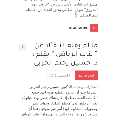
منشورات النادي الأدبي بالرياض. “غروب زمن
الشروق” عنوان اشكالي يخلق العديد من الأسئلة
لدى المتلقي؛ إذْ
READ MORE
ما لم يقله النــقــّاد عن
0
” بنات الرياض ” بقلم :
د. حسين رحيم الحربي
اصدارات ونقد
31 أغسطس، 2016
اصدارات ونقد … الدكتور: حسين رحيّم الحربي …
على ما يبدو أن غريزة القطيع قوية لدى جميع
الكائنات الحية ، ذلك إذا كان هناك خطر يهدد حياتها ،
لكن أن يكون لدى معظم النـقّـاد وجهات نظر
وتصورات متشابهة فهذا أمر غير متوقع . فما أن
صدرت ” رواية ” رجاء الصانع المسماة ” بنات الرياض