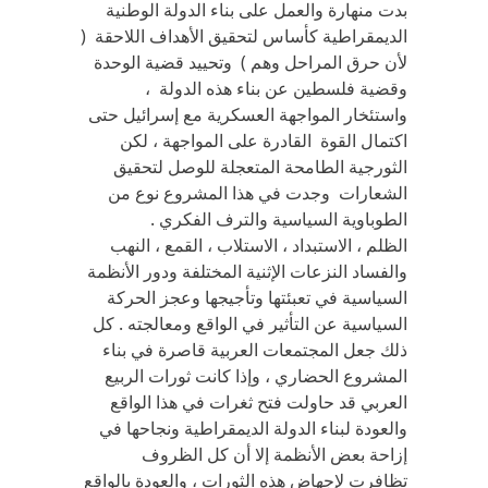
بدت منهارة والعمل على بناء الدولة الوطنية
الديمقراطية كأساس لتحقيق الأهداف اللاحقة (
لأن حرق المراحل وهم ) وتحييد قضية الوحدة
وقضية فلسطين عن بناء هذه الدولة ،
واستئخار المواجهة العسكرية مع إسرائيل حتى
اكتمال القوة القادرة على المواجهة ، لكن
الثورجية الطامحة المتعجلة للوصل لتحقيق
الشعارات وجدت في هذا المشروع نوع من
الطوباوية السياسية والترف الفكري .
الظلم ، الاستبداد ، الاستلاب ، القمع ، النهب
والفساد النزعات الإثنية المختلفة ودور الأنظمة
السياسية في تعبئتها وتأجيجها وعجز الحركة
السياسية عن التأثير في الواقع ومعالجته . كل
ذلك جعل المجتمعات العربية قاصرة في بناء
المشروع الحضاري ، وإذا كانت ثورات الربيع
العربي قد حاولت فتح ثغرات في هذا الواقع
والعودة لبناء الدولة الديمقراطية ونجاحها في
إزاحة بعض الأنظمة إلا أن كل الظروف
تظافرت لإجهاض هذه الثورات ، والعودة بالواقع