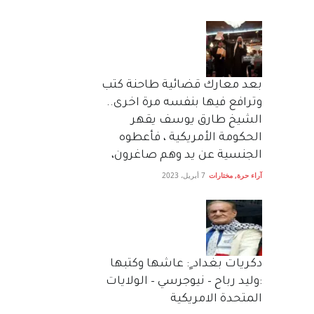
بعد معارك قضائية طاحنة كتب
وترافع فيها بنفسه مرة اخرى..
الشيخ طارق يوسف يقهر
الحكومة الأمريكية ، فأعطوه
الجنسية عن يد وهم صاغرون،
آراء حرة
,
مختارات
7 أبريل، 2023
دكريات بغداد ٍ: عاشها وكتبها
:وليد رباح – نيوجرسي – الولايات
المتحدة الامريكية