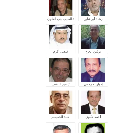
رشاد أبو شاور
د.الطيب بيتي العلوي
توفيق الحاج
فيصل أكرم
إدوارد جرجس
تيسير الناشف
أحمد ختّاوي
أحمد الخميسي