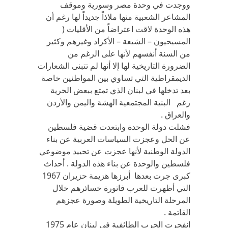
ووجدت في وحدة مصر وسورية وموقف
المشاعر الشعبية منها ملاذاً جديداً لها رغم أن
هذه الوحدة لاقت اعتراضاً من الأقليات (
المسيحيون – الشيعة – الأكراد وغيرهم وكثير
من السنة أنفسهم لأنها على الرغم من
الضرورة التاريخية لها إلا أنها لم تتبنى الشعارات
الديمقراطية التي تساوي بين المواطنين خاصة
بعد تدخلها في لبنان الذي تمتع ببعض الحرية
رغم البنية المجتمعية الهشة واليمن والأردن
والعراق .
فشلت دولة الوحدة وابتعدت قضية فلسطين
عن الحل وعجزت السياسات العربية عن بناء
الدولة الوطنية لأنها عجزت عن تحييد موضوعي
فلسطين والوحدة عن بناء هذه الدولة . أحداث
كبرى جرت بعدها أبرزها هزيمة حزيران 1967
التي أظهرت للعرب فاتورة خسائرهم خلال
المرحلة التاريخية الطويلة وصورة عجزهم
القاتمة .
انفجرت الحرب الطائفية في لبنان عام 1975