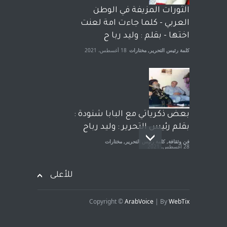
الحكومة الأمريكية ، فأعطوه
الثورات المزيفة في الوطن
الجنسية عن يد وهم صاغرون،
العربي - كلما جاءت امة لعنت
آراء حرة
,
مختارات
7 أبريل، 2023
اختها - بقلم : وليد ربا ح
كلمة رئيس التحرير
,
مختارات
18 أغسطس، 2021
بعض ذكرياتي مع البابا شنودة :
بقلم رئيس التحرير : وليد رباح
فن وثقافة
,
كلمة رئيس التحرير
,
مختارات
28 أغسطس، 2021
للأعلى
Copyright ©
ArabVoice
| By
WebTix
افتتاحية صوت العروبة : شهادة
خلو من الارهاب - بقلم : وليد