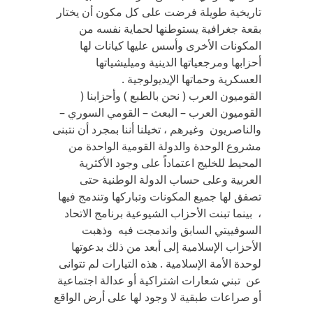
تاريخية طويلة فرضت على كل مكون أن يختار
بقعة جغرافية يستوطنها لحماية نفسه من
المكونات الأخرى وأسس عليها كيانات لها
أحزابها ومرجعياتها الدينية وميليشياتها
العسكرية وحماتها الإيديولوجية .
القوميون العرب ( نحن بالطبع ) وأحزابنا (
القوميون العرب – البعث – القومي السوري –
والناصريون وغيرهم ، تخيلنا أننا بمجرد أن نتبنى
مشروع الوحدة والدولة القومية الواحدة من
المحيط للخليج اعتماداً على وجود الأكثرية
العربية وعلى حساب الدولة الوطنية حتى
تصفق لها جميع المكونات وتباركها وتندمج فيها
، بينما تبنت الأحزاب الشيوعية برنامج الاتحاد
السوفييتي السابق واندمجت فيه وذهبت
الأحزاب الإسلامية إلى أبعد من ذلك بدعوتها
لوحدة الأمة الإسلامية . هذه التيارات لم تتوانى
عن تبني شعارات اشتراكية أو عدالة اجتماعية
أو صراعات طبقية لا وجود لها على أرض الواقع