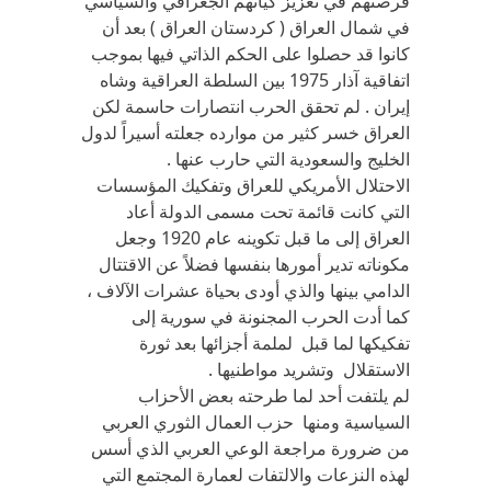
فرصتهم في تعزيز كيانهم الجغرافي والسياسي
في شمال العراق ( كردستان العراق ) بعد أن
كانوا قد حصلوا على الحكم الذاتي فيها بموجب
اتفاقية آذار 1975 بين السلطة العراقية وشاه
إيران . لم تحقق الحرب انتصارات حاسمة لكن
العراق خسر كثير من موارده جعلته أسيراً لدول
الخليج والسعودية التي حارب عنها .
الاحتلال الأمريكي للعراق وتفكيك المؤسسات
التي كانت قائمة تحت مسمى الدولة أعاد
العراق إلى ما قبل تكوينه عام 1920 وجعل
مكوناته تدير أمورها بنفسها فضلاً عن الاقتتال
الدامي بينها والذي أودى بحياة عشرات الآلاف ،
كما أدت الحرب المجنونة في سورية إلى
تفكيكها لما قبل لملمة أجزائها بعد ثورة
الاستقلال وتشريد مواطنيها .
لم يلتفت أحد لما طرحته بعض الأحزاب
السياسية ومنها حزب العمال الثوري العربي
من ضرورة مراجعة الوعي العربي الذي أسس
لهذه النزعات والالتفات لعمارة المجتمع التي