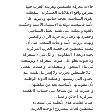
.
جاءت معركة فلسطين وهزيمة العرب فيها
لتفرض واقع الانقلابات العسكرية أسقطت
القوى السياسية بحجة خيانتها وتآمرها على
الأمة فأسست دويلات الاستبداد الأمنية وحكمت
بالقوة وعملت على تقييد العمل السياسي
وحصره بها وصادرت حرية الرأي والتعبير
ونهبت ثروات الأمة وعبأت الشعب على أن
قضية فلسطين هي قضية العرب المركزية
تحت ذريعة ( المقاومة ، و كل شيء للمعركة
ولا صوت يعلو على صوت المعركة ) وتوسعت
في بناء السجون والمعتقلات وعممت الفساد
. فلا فلسطين تحررت ولا إسرائيل بقيت عند
الحدود التي رسمتها .وأهملت الدولة الوطنية
لأن مقوماتها الأساسية تحد من سلطتها .
وأعتبرت كل من يتبناها على حساب (القضية
المركزية ) خائن وعميل .
عندما فشلت هذه الأنظمة في استعادة
فلسطين لجأت لمشروع الوحدة العربية