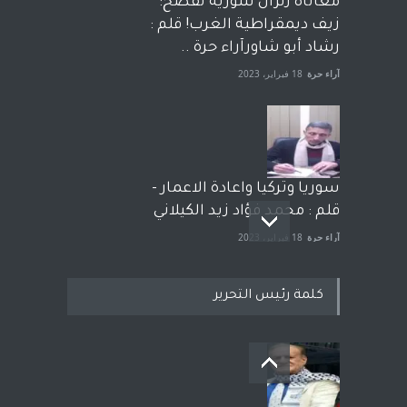
معاناة زلزال سوريّة تفضح:
زيف ديمقراطية الغرب! قلم :
رشاد أبو شاورآراء حرة ..
آراء حرة
18 فبراير، 2023
سوريا وتركيا واعادة الاعمار -
قلم : محمد فؤاد زيد الكيلاني
آراء حرة
18 فبراير، 2023
كلمة رئيس التحرير
بعد معارك قضائية طاحنة كتب
وترافع فيها بنفسه مرة اخرى..
الشيخ طارق يوسف يقهر