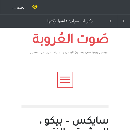
 كتب
دكريات بغداد ٍ: عاشها وكتبها
الاستيطان ومسلسل الخداع
رى..
:وليد رباح – نيوجرسي –
المستمر - قلم : راسم عبيدات
يقهر
الولايات المتحدة الامريكية
عطوه
رون،
صَوت العُروبة
موقع وورقية تعنى بشئون الوطن والجاليه العربية في المهجر
سايكس – بيكو ،