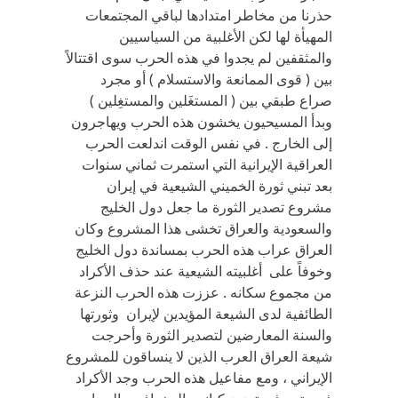
حذرنا من مخاطر امتدادها لباقي المجتمعات
المهيأة لها لكن الأغلبية من السياسيين
والمثقفين لم يجدوا في هذه الحرب سوى اقتتالاً
بين ( قوى الممانعة والاستسلام ) أو مجرد
صراع طبقي بين ( المستغَلين والمستغِلين )
وبدأ المسيحيون يخشون هذه الحرب ويهاجرون
إلى الخارج . في نفس الوقت اندلعت الحرب
العراقية الإيرانية التي استمرت ثماني سنوات
بعد تبني ثورة الخميني الشيعية في إيران
مشروع تصدير الثورة ما جعل دول الخليج
والسعودية والعراق تخشى هذا المشروع وكان
العراق عراب هذه الحرب بمساندة دول الخليج
وخوفاً على أغلبيته الشيعية عند حذف الأكراد
من مجموع سكانه . عززت هذه الحرب النزعة
الطائفية لدى الشيعة المؤيدين لإيران وثورتها
والسنة المعارضين لتصدير الثورة وأحرجت
شيعة العراق العرب الذين لا ينساقون للمشروع
الإيراني ، ومع مفاعيل هذه الحرب وجد الأكراد