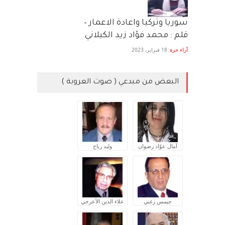
سوريا وتركيا واعادة الاعمار –
قلم : محمد فؤاد زيد الكيلاني
آراء حرة
18 فبراير، 2023
البعض من مبدعي ( صوت العروبة )
آمال عوّاد رضوان
وليد رباح
جيمس زغبي
علاء الدين الأعرجي