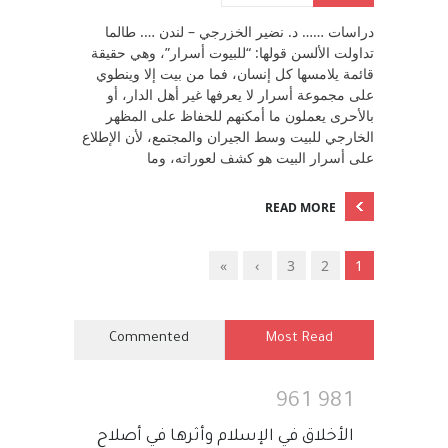
دراسات …… د. نضير الخزرجي – لندن …. طالما
تداولت الألسن قولها: “للبيوت أسرار”، وهي حقيقة
قائمة يلامسها كل إنسان، فما من بيت إلا وينطوي
على مجموعة أسرار لا يعرفها غير أهل الدار، أو
بالأحرى يعملون ما أمكنهم للحفاظ على المظهر
الخارجي للبيت وسط الجيران والمجتمع، لأن الإطلاع
على أسرار البيت هو كشف لعوراته، وما
READ MORE
»
›
3
2
1
Commented
Most Read
9
6
1
9
8
1
الأخلاق في الإسلام وأثرها في أصلاح