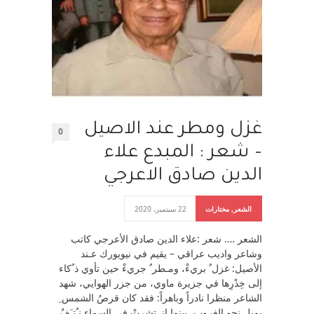
غزل ومطر عند الاصيل
0
– شعر : المبدع علاء
الدين صادق الاعرجي
الشعر
,
مختارات
22 سبتمبر، 2020
الشعر …. شعر :علاء الدين صادق الأعرجي كاتب
وشاعر واديب عراقي – يقيم في نيويورك عـند
الأصيل: غزل ٌ بريءْ، ومـطر ٌ جريءْ حين تأوي ذ ُكاء
إلى خِدْرِها في جزيرة ماوي، من جزر الهوايي، شهد
الشاعر منظرا نادراً وباهراً: فقد كان قرصُ الشمس ِ
يميل نحو الغروب، بينما انــتشرتْ في السماء نـُتـَفٌ