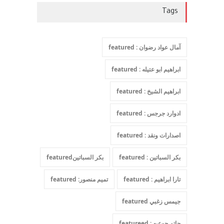
Tags
بعد معارك قضائية طاحنة كتب
آمال عواد رضوان : featured
وترافع فيها بنفسه مرة اخرى..
الشيخ طارق يوسف يقهر
ابراهيم ابو عتيله : featured
الحكومة الأمريكية ، فأعطوه
ابراهيم الشيخ : featured
الجنسية عن يد وهم صاغرون،
آراء حرة
,
مختارات
7 أبريل، 2023
ادوارد جرجس : featured
اصدارات ونقد : featured
بكر السباتين : featured
بكر السباتينfeatured
تارا ابراهيم : featured
تميم منصور: featured
جيمس زغبي featured
حاتم جوعيه : featureed