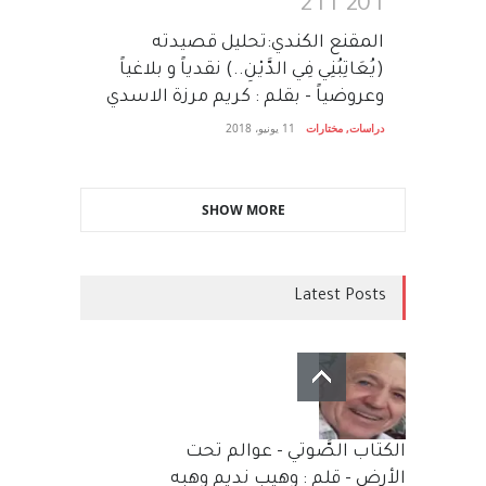
2
1
1
2
0
1
المقنع الكندي:تحليل قصيدته
(يُعَاتِبُنِي فِي الدَّيْنِ..) نقدياً و بلاغياً
وعروضياً - بقلم : كريم مرزة الاسدي
دراسات
,
مختارات
11 يونيو، 2018
SHOW MORE
Latest Posts
الكتاب الصَّوتي - عوالم تحت
الأرض - قلم : وهيب نديم وهبه