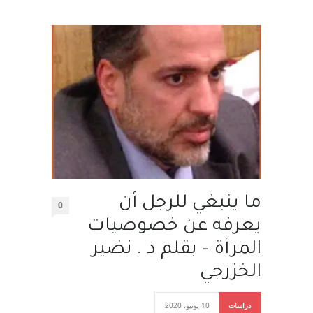
ما ينبغي للرجل أن
0
يعرفه عن خصوصيات
المرأة – بقلم د . نضير
الخزرجي
دراسات
10 يونيو، 2020