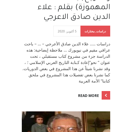
المهموزة) بقلم : علاء
الدين صادق الاعرجي
دراسات
,
مختارات
5 أكتوبر، 2020
دراسات ….. علاء الدين صادق الأعرجي – … – باحث
عراقي مقيم في نيويورك … ملاحظة إيضاحية: هذه
الدراسة جزء من مشروع كتاب مستقبلي ، تحت
عنوان ” نحو”إعادة كـتابة التاريخ العربي الإسلامي ؛ ،
وقد نشرنا شيئاً عن هذا المشروع في بعض الدوريات.
كما نشرنا بعض تفصيلات هذا المشروع في ملحق
كتابنا” الأمة العربية
READ MORE