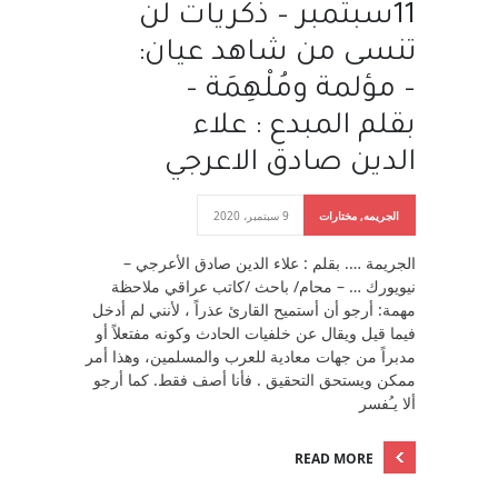
11سبتمبر – ذكريات لن
تنسى من شاهد عيان:
– مؤلمة ومُلْهِمَة –
بقلم المبدع : علاء
الدين صادق الاعرجي
الجريمه
,
مختارات
9 سبتمبر، 2020
الجريمة …. بقلم : علاء الدين صادق الأعرجي –
نيويورك … – محام/ باحث /كاتب عراقي ملاحظة
مهمة: أرجو أن أستميح القارئ عذراً ، لأنني لم أدخل
فيما قيل ويقال عن خلفيات الحادث وكونه مفتعلاً أو
مدبراً من جهات معادية للعرب والمسلمين، وهذا أمر
ممكن ويستحق التحقيق . فأنا أصف فقط. كما أرجو
ألا يـُفسر
READ MORE