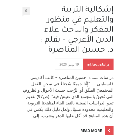
إشكالية التربية
0
والتعليم في منظور
المفكر والباحث علاء
الدين الأعرجي – بقلم :
د. حسين المناصرة
دراسات
,
مختارات
19 يونيو، 2020
دراسات …… د. حسين المناصرة – كاتب أكاديمي
فلسطيني …. “إنَّنا جميعًا سُجناءُ في سِجنِ العَقل
المجتمعيّ الضيِّق أو الرَّحب حسبَ الأحوالِ والظروفِ
التي تُحيقُ بالمجتمع الذي نعيشُ فيه”. (ص97) تقديم
تبدو الدراسات المعنية بالنقد البناء لمناهجنا التربوية
والتعليمية محدودة نسبيًا، ولعل دليل ذلك يكمن في
أن هذه المناهج قد أكل عليها الدهر وشرب، إلى
READ MORE