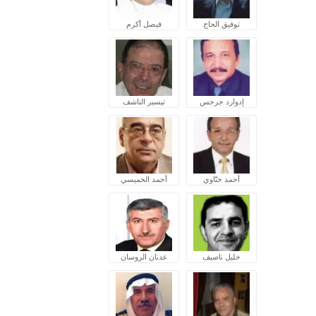
توفيق الحاج
فيصل أكرم
إدوارد جرجس
تيسير الناشف
أحمد ختّاوي
أحمد الخميسي
خليل ناصيف
عدنان الروسان