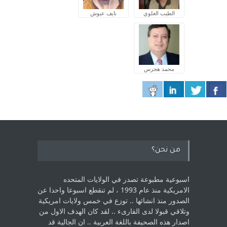
الطيب العلوي
نايف عبوش
محمد هجرس
من نحن؟
اسبوعية مطبوعة تصدر في الولايات المتحده
الامريكية منذ عام 1993 ، لم ‏تنقطع اسبوعا واحدا عن
الصدور منذ انشائها .. توزع في خمس ولايات امريكية
‏وتلاقي قبولا لدى القارىء ..‏ لقد كان الهدف الاول من
اصدار هذه الصحيفة باللغة العربية .. ان الجالية قد