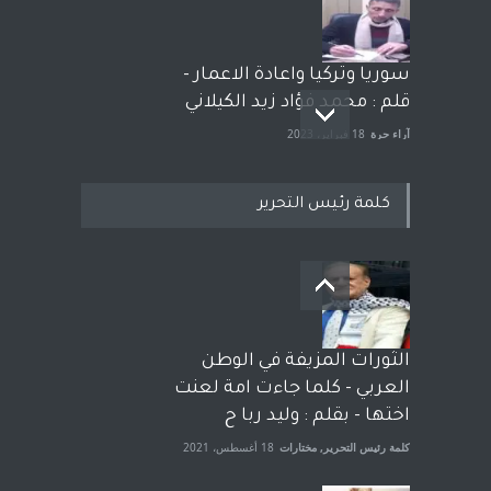
سوريا وتركيا واعادة الاعمار -
قلم : محمد فؤاد زيد الكيلاني
آراء حرة
18 فبراير، 2023
كلمة رئيس التحرير
بعد معارك قضائية طاحنة كتب
وترافع فيها بنفسه مرة اخرى..
الشيخ طارق يوسف يقهر
الحكومة الأمريكية ، فأعطوه
الثورات المزيفة في الوطن
الجنسية عن يد وهم صاغرون،
العربي - كلما جاءت امة لعنت
آراء حرة
,
مختارات
7 أبريل، 2023
اختها - بقلم : وليد ربا ح
كلمة رئيس التحرير
,
مختارات
18 أغسطس، 2021