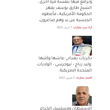
وترافع فيها بنفسه مرة اخرى..
الشيخ طارق يوسف يقهر
الحكومة الأمريكية ، فأعطوه
الجنسية عن يد وهم صاغرون،
آراء حرة
,
مختارات
7 أبريل، 2023
دكريات بغداد ٍ: عاشها وكتبها
:وليد رباح – نيوجرسي – الولايات
المتحدة الامريكية
القصة
,
مختارات
2 مارس، 2023
الاستيطان ومسلسل الخداع