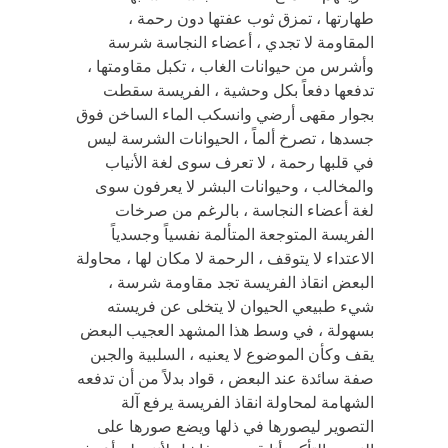
طهارتها ، تمزق ثوب عفتها دون رحمة ،
المقاومة لا تجدي ، أعضاء النجاسة شرسة
وأشرس من حيوانات الغاب ، تكبل مقاومتها ،
تدفعها دفعاً بكل وحشية ، الفريسة سقطت
بجوار مقهى أرضي وانسكب الماء الساخن فوق
جسدها ، تصرخ ألماً ، الحيوانات الشرسة ليس
في قلبها رحمة ، لا تعرف سوى لغة الأنياب
والمخالب ، وحيوانات البشر لا يعرفون سوى
لغة أعضاء النجاسة ، بالرغم من صرخات
الفريسة المتوجعة المتألمة نفسياً وجسدياً
الاعتداء لا يتوقف ، الرحمة لا مكان لها ، محاولة
البعض انقاذ الفريسة تجد مقاومة شرسة ،
شيء طبيعي الحيوان لا يتخلى عن فريسته
بسهولة ، في وسط هذا المشهد العجيب البعض
يقف وكأن الموضوع لا يعنيه ، السلبية والجبن
صفة سائدة عند البعض ، قواد بدلاً من أن تدفعه
الشهامة لمحاولة انقاذ الفريسة يرفع آلة
التصوير ليصورها في ذلها ويضع صورها على