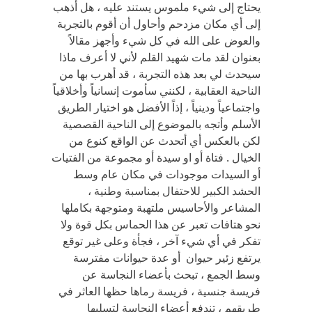
يحتاج إلى شيء ملموس يستند عليه ، هل أذهب
إلى أي مكان مزدحم وأحاول أن أقوم بالتجربة
والعوض على الله في كل شيء وأجهز مقالاً
بعنوان لقد مات شهيد القلم لأني لا أعرف ماذا
سيحدث لي بعد هذه التجربة ، قد أهرب بها من
الناحية العقابية ، لكنني سأموت إنسانياً وأخلاقياً
واجتماعياً ودينياً ، إذاً الأفضل هو اختيار الطريق
الأسلم وأتجه بالموضوع إلى الناحية القصصية
لكن بالعكس أي أتحدث عن الواقع كنوع من
الخيال . فتاة أو او سيدة أو مجموعة من الفتيات
أو السيدات موجودات في مكان عام وسط
الحشد الكبير للاحتفال بمناسبة وطنية ،
المشاعر والأحاسيس ملتهبة ومتوجهة بكاملها
نحو هتافات تعبر عن هذا الحماس بكل قوة ولا
تفكر في أي شيء آخر ، فجأة وعلى غير توقع
يرتفع زئير حيوان أو عدة حيوانات مفترسة
وسط الجمع ، تبحث بأعضاء النجاسة عن
فريسة جنسية ، فريسة رماها حظها العاثر في
طريقهم ، تندفع أعضاء النجاسة لتسلبها