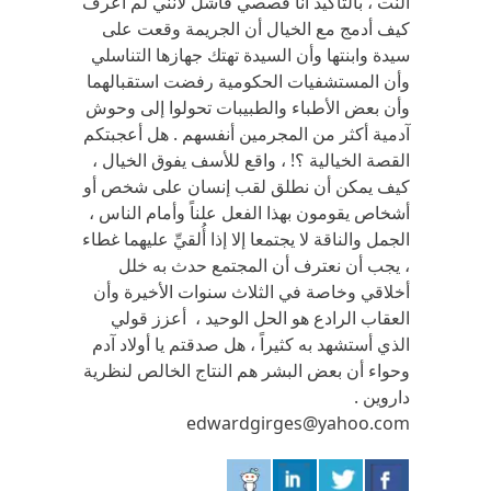
النت ، بالتأكيد أنا قصصي فاشل لأنني لم أعرف
كيف أدمج مع الخيال أن الجريمة وقعت على
سيدة وابنتها وأن السيدة تهتك جهازها التناسلي
وأن المستشفيات الحكومية رفضت استقبالهما
وأن بعض الأطباء والطبيبات تحولوا إلى وحوش
آدمية أكثر من المجرمين أنفسهم . هل أعجبتكم
القصة الخيالية ؟! ، واقع للأسف يفوق الخيال ،
كيف يمكن أن نطلق لقب إنسان على شخص أو
أشخاص يقومون بهذا الفعل علناً وأمام الناس ،
الجمل والناقة لا يجتمعا إلا إذا أُلقيِّ عليهما غطاء
، يجب أن نعترف أن المجتمع حدث به خلل
أخلاقي وخاصة في الثلاث سنوات الأخيرة وأن
العقاب الرادع هو الحل الوحيد ، أعزز قولي
الذي أستشهد به كثيراً ، هل صدقتم يا أولاد آدم
وحواء أن بعض البشر هم النتاج الخالص لنظرية
داروين .
edwardgirges@yahoo.com