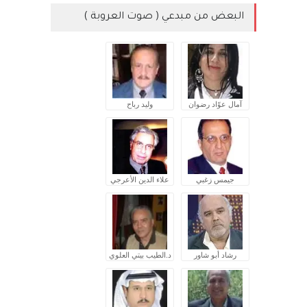
البعض من مبدعي ( صوت العروبة )
آمال عوّاد رضوان
وليد رباح
جيمس زغبي
علاء الدين الأعرجي
رشاد أبو شاور
د.الطيب بيتي العلوي