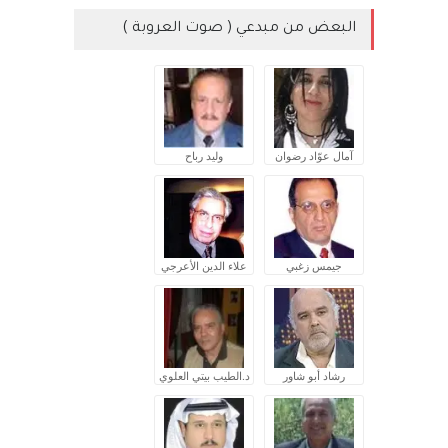
البعض من مبدعي ( صوت العروبة )
آمال عوّاد رضوان
وليد رباح
جيمس زغبي
علاء الدين الأعرجي
رشاد أبو شاور
د.الطيب بيتي العلوي