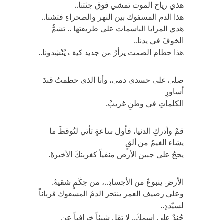
هذي رياح الموت تمشي فوق جثتنا..
هذا الدم المسفوك بين النهر والصحراءِ فتشنا..
هذي المرايا الباسمات على طريقتها .. تشمُّ
الخوفَ في يدنا..
هذا حطام الصمت يزأرُ من جديد كيف يُنْشِدونا..
صلى على جسدي دمي، وأنا الذي حطمتُ قيدَ
أساورِ
الكلماتِ في وطنٍ غريبْ.
قمْ وأدركِ الدنيا، فأول ساعةٍ تأتي لتُوقظَ ما
يشاء الغيمُ من ألقٍ
يحجُ على جبين الأرض منفياً كغربتكَ الأخيرهْ.
الأرض ينبوعٌ من الأجسادِ..، من حِكَمٍ شقيهْ.
وعلى رصيف العمر ينتحر الدمُ المسفوك قرباناً
لسيّدهِ..
جُندٌ على اسمكَ.. لا تقل شيئاً خرافياً عن