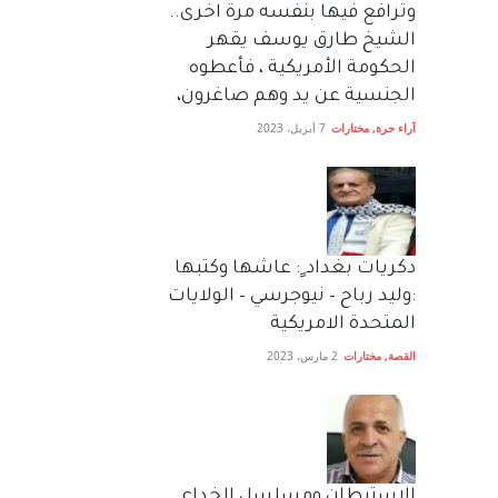
وترافع فيها بنفسه مرة اخرى..
الشيخ طارق يوسف يقهر
الحكومة الأمريكية ، فأعطوه
الجنسية عن يد وهم صاغرون،
آراء حرة
,
مختارات
7 أبريل، 2023
دكريات بغداد ٍ: عاشها وكتبها
:وليد رباح – نيوجرسي – الولايات
المتحدة الامريكية
القصة
,
مختارات
2 مارس، 2023
الاستيطان ومسلسل الخداع