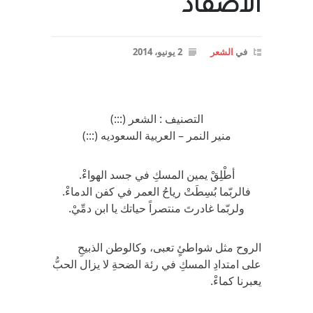
الأصفاد
في
الشعر
2 يونيو، 2014
التصنيف : الشعر (:::)
منير النمر – العربية السعوديه (:::)
أطْلِقْ يمين المسكِ في جسد الهواءْ.
فالربّما بُسِطَتْ رياحُ العمر في كفن الدماءْ.
ولربّما غادرتَ منتصراً حياتك يا ابن دمِّيْ.
الروح مثل شواطئٍ تعبى، وكالوطن الذبيحِ
على امتدادِ المسكِ في رئة الضحةِ لا يزال الحبُّ
يعبرنا كماءْ.