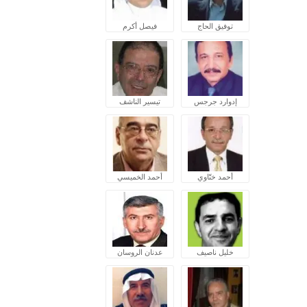
توفيق الحاج
فيصل أكرم
إدوارد جرجس
تيسير الناشف
أحمد ختّاوي
أحمد الخميسي
خليل ناصيف
عدنان الروسان