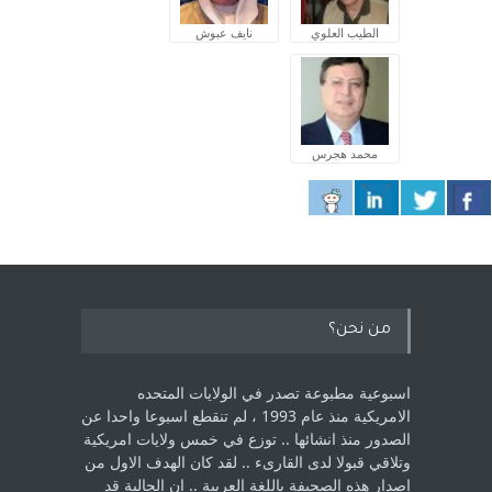
الطيب العلوي
نايف عبوش
محمد هجرس
من نحن؟
اسبوعية مطبوعة تصدر في الولايات المتحده
الامريكية منذ عام 1993 ، لم ‏تنقطع اسبوعا واحدا عن
الصدور منذ انشائها .. توزع في خمس ولايات امريكية
‏وتلاقي قبولا لدى القارىء ..‏ لقد كان الهدف الاول من
اصدار هذه الصحيفة باللغة العربية .. ان الجالية قد