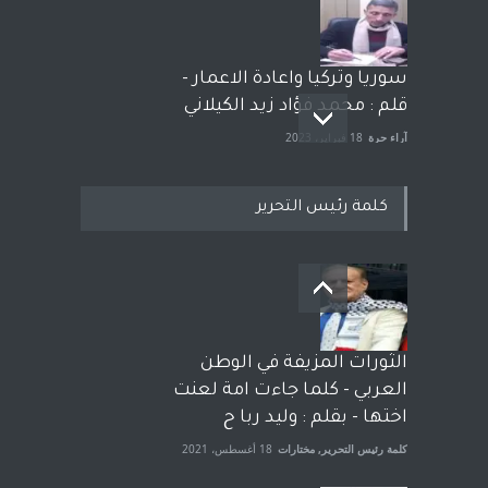
سوريا وتركيا واعادة الاعمار -
قلم : محمد فؤاد زيد الكيلاني
آراء حرة
18 فبراير، 2023
كلمة رئيس التحرير
بعد معارك قضائية طاحنة كتب
وترافع فيها بنفسه مرة اخرى..
الشيخ طارق يوسف يقهر
الحكومة الأمريكية ، فأعطوه
الثورات المزيفة في الوطن
الجنسية عن يد وهم صاغرون،
العربي - كلما جاءت امة لعنت
آراء حرة
,
مختارات
7 أبريل، 2023
اختها - بقلم : وليد ربا ح
كلمة رئيس التحرير
,
مختارات
18 أغسطس، 2021