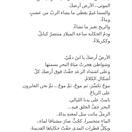
الموتى.، الأرض أرضكَ
والسما غيمٌ يغطي ما يشاء الربُ من عشبٍ
وماءْ.
والريح تعبر ما تشاءْ.
ودمُ الحكاية ساعة الميلادِ منتصرٌ كبابلْ.
وككربلاءْ.
الأرضُ أرضكَ يا ابنَ دمِّيْ.
وشواطئ هجرتْ مياهُ البحرِ بسمتها
وعلى اشتداد الرعد جفّتْ فوق أرضكَ كلّ
أشكالِ الكلامْ.
موجٌ تكسِّرَ، ثم موجٌ، ثمَّ موجٌ..، ثمَّ نحن العابرون
على الرياحْ.
نامتْ على يدنا الليالي.
البحر جفَّ الخلق فيهِ…
الرملُ ماتت مثل لمعتهِ يداهُ..
الماء منحسرا، كحُبٍّ صارَ مشتاقا لماءِ.،
وبكلُّ قطرات المدى جفّتْ حكاياها القديمهْ.