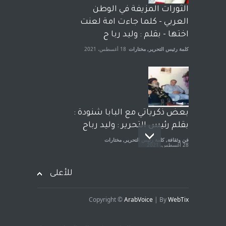
الحكومة الأمريكية ، فأعطوه
الثورات المزيفة في الوطن
الجنسية عن يد وهم صاغرون،
العربي - كلما جاءت امة لعنت
آراء حرة
,
مختارات
7 أبريل، 2023
اختها - بقلم : وليد ربا ح
كلمة رئيس التحرير
,
مختارات
18 أغسطس، 2021
بعض ذكرياتي مع البابا شنودة :
بقلم رئيس التحرير : وليد رباح
فن وثقافة
,
كلمة رئيس التحرير
,
مختارات
28 أغسطس، 2021
للأعلى
Copyright ©
ArabVoice
| By
WebTix
افتتاحية صوت العروبة : شهادة
خلو من الارهاب - بقلم : وليد