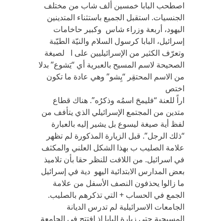
‬اصطحب البابا خمسين ألف شاب من مختلف
الجنسيات‏. ‬استقبل الجميع باستثناء المتدينين
اليهود،‏ ‬أربعة وزراء شاس وكبير حاخامات
إسرائيل،‏ ‬البابا كرسول السلام والنيّة الطيّبة
وتعرّف الكثير من الإسرائيليين على ا لصيغة
الصحيحة لاسم المسيح بالعبرية أي‏ “‬يَشوع‏” ‬بدلا
من الاسم المحتقِر‏ “‬يِشو‏” ‬وهي‏ ‬عادة ما تكون
اختص
اراً‏ ‬للعنة‏ “‬فليمحَ‏ ‬اسمُه وذكرُه‏”. ‬هناك قطاع
متدين من المجتمع الإسرائيلي‏ ‬الذي‏ ‬يتأفف من
لفظ أية صيغة ليسوع بل‏ ‬يشير إليه بالعبارة‏
“‬ذلك الرجل‏”. ‬قبل الزيارة المذكورة لم تظهر
علامة الصليب ب بهذا الشكل العلني‏ ‬والمكثف
في‏ ‬اسرائيل‏. ‬من اللافت للنظر حقا بأن تلاميذ
بعض المدارس الابتدائية اليهو دية في‏ ‬إسرائيل
ما زالوا‏ ‬يحذفون النصف الأسفل من علامة
الجمع في‏ ‬الحساب‏ + ‬التي‏ ‬تذكرهم بالصليب‏.
‬الجامعات الاسرائيلية لم تدرس الديانة
المسيحية حتى زيارة البابا إذ افتتح في‏ ‬الجامعة