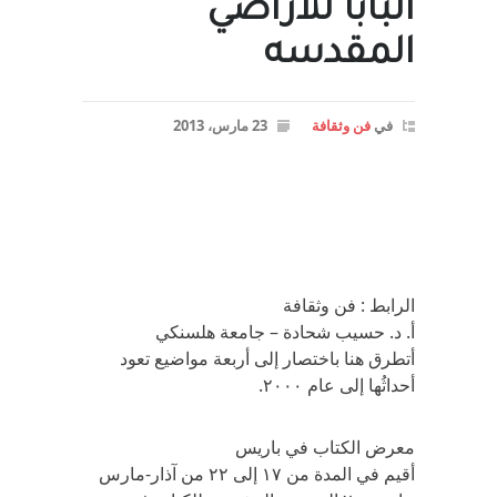
البابا للاراضي
المقدسه
في
فن وثقافة
23 مارس، 2013
الرابط : فن وثقافة
أ. د. حسيب شحادة – جامعة هلسنكي
أتطرق هنا باختصار إلى أربعة مواضيع تعود
أحداثُها إلى عام ٢٠٠٠.
معرض الكتاب في‏ ‬باريس
أقيم في‏ ‬المدة من ١٧ ‬إلى ‏٢٢ ‬من آذار-مارس