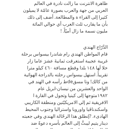
‬ظاهرة الانترنت ما زالت نادرة في‏ ‬العالم
العربي‏ ‬من جهة والعرب بصورة عامّة لا‏ ‬يميلون
كثيرا إلى القراء ة والمطالعة‏. ‬أضف إلى ذلك
بأن ما‏ ‬يقارب ثلث العرب أي‏ ‬حوالي‏ ‬المائة
مليون نسمة ما زال أميّاً‏. ‬!
الدَّرّاج الهندي
قام المواطن الهندي‏ ‬رام شاندرا بيسواس ‬برحلة‏
‬غريبة عجيبة استغرقت ثمانيةَ‏ ‬عشرَ‏ ‬عاما زار
خلا لَها ١٤٨ ‬بلدا‏ ‬وقطع مسافة ‏٤٦٠ ‬كيلو مترا
تقريباً‏. ‬استهل بيسواس رحلته بالدراجة الهوائية
من كالك! وتا مسقdeط رأسه في‏ ‬الهند في‏
‬الواحد والعشرين من نيسان-ابريل عام
‏١٩٨٢‬متوجها إلى كينيا وتجول في‏ ‬القارة ا
الافريقية ثم إلي‎ ‬الامريكيّتين ومنطقة الكاريبي‏
‬واسكندناڤيا واوروبا واستراليا وجنوب المحيط
الهادىء‏. ‬?إنطلق هذا الرحّالة الهندي‏ ‬وفي‏ ‬جعبته
دينار‏ ‬يتيم ليبثَّ‏ ‬إلى العالم بأسره دعوةً‏ ‬ضد