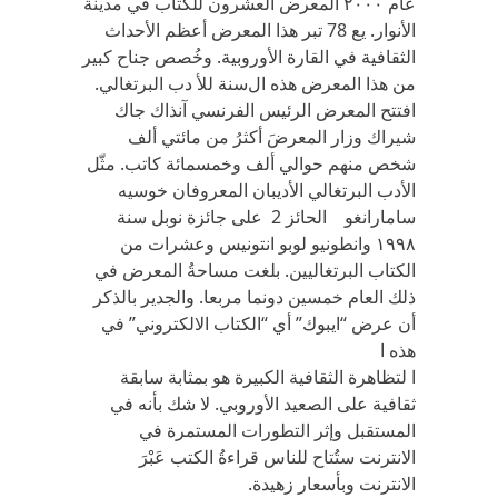
عام ‏٢٠٠٠ ‬المعرض العشرون للكتاب في‏ ‬مدينة
الأنوار‏. ‬يع 78 تبر هذا المعرض أعظم الأحداث
الثقافية في‏ ‬القارة الأوروبية‏. ‬وخُصص جناح كبير
من هذا المعرض هذه السنة للأ دب البرتغالي‏.
‬افتتح المعرض الرئيس الفرنسي‏ ‬آنذاك جاك
شيراك وزار المعرضَ‏ ‬أكثرُ‏ ‬من مائتي‏ ‬ألف
شخص منهم حوالي‏ ‬ألف وخمسمائة كاتب‏. ‬مثّل
الأدب البرتغالي‏ ‬الأديبان المعروفان خوسيه
سامارانغو الحائز 2 على جائزة نوبل سنة
‏١٩٩٨ ‬وانطونيو لوبو انتونيس وعشرات من
الكتاب البرتغاليين‏. ‬بلغت مساحةُ‏ ‬المعرض في
ذلك العام خمسين دونما مربعا‏. ‬والجدير بالذكر
أن عرض‏ “‬ايبوك‏” ‬أي‏ “‬الكتاب الالكتروني‏” ‬في‏ ‏
‬هذه ا
ا لتظاهرة الثقافية الكبيرة هو بمثابة سابقة
ثقافية على الصعيد الأوروبي‏. ‬لا شك بأنه في‏
‬المستقبل وإثر التطورات المستمرة في‏
‬الانترنت ستُتاح للناس قراءةُ‏ ‬الكتب عَبْرَ‏
‬الانترنت وبأسعار زهيدة‏.