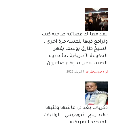
بعد معارك قضائية طاحنة كتب
وترافع فيها بنفسه مرة اخرى..
الشيخ طارق يوسف يقهر
الحكومة الأمريكية ، فأعطوه
الجنسية عن يد وهم صاغرون،
آراء حرة
,
مختارات
7 أبريل، 2023
دكريات بغداد ٍ: عاشها وكتبها
:وليد رباح – نيوجرسي – الولايات
المتحدة الامريكية