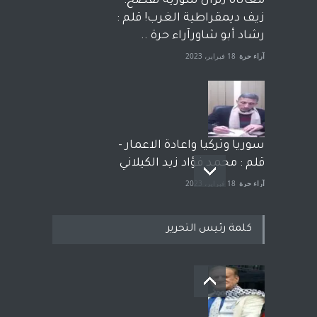
معاناة زلزال سوريّة تفضح:
زيف ديمقراطية الغرب! قلم :
رشاد أبو شاورآراء حرة ..
آراء حرة
18 فبراير، 2023
سوريا وتركيا واعادة الاعمار -
قلم : محمد فؤاد زيد الكيلاني
آراء حرة
18 فبراير، 2023
كلمة رئيس التحرير
بعد معارك قضائية طاحنة كتب
وترافع فيها بنفسه مرة اخرى..
الشيخ طارق يوسف يقهر