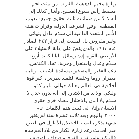
زيارة مخيم الدهيشة بالقر ب من بيتت لحم
مسقط رأس‏ ‬يسوع المسيح‏. ‬وأشار كذلك إلى
أنه لا بدّ‏ ‬من ضمانات ثابتة لحقوق جميع شعوب
المنطقة وفق الشرعية الدولية وقرارات هيئة
الأمم المتحدة الداعية إلى سلام عادل ونهائي‏
‬وغير مفروض بل المست إلى قرار ‏٢٤٢ ‬الصادر
عام ١٩٦٧ ‬والذي‏ ‬ينصّ على إدانة الاستيلاء على
الأراضي‏ ‬بالقوة‏. ‬إذن رسائل البابا كانت أربع‏:
‬سلام وعدل واستقرار وحرية،‏ ‬اتحاد الكنائس،‏
‬دعم الفقير والمسكين،‏مساندة الشباب‏. ‬ وللبابا،‏
‬مطران روما وخليفة التلميذ بطرس،‏ ‬أكبر قوة
أخلاقية في‏ ‬العالم وهناك حوالي‏ ‬مليار كاثو
وليكي‏. ‬ولا بد من الاشارة إلى أنه بدون عدل لا
سلام ولا أمان والاحتلال معناه خرق حقوق
الانسان وإذلا له‏.‬ كتبت هذه الكلمات عام
٢٠٠٠ واليوم وبعد ثلاث عشرة سنة لم يتغير
شيء يذكر بالنسبة للاحتلال الأطول في العص
صر الحديث رغم زيارة الكبار من بلاد العم سام
فالتأكيد على تقوية القوي وإضعاف الضعيف