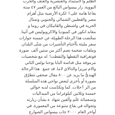
الظلم وا لاستبداد والعنصرية والعنف والحرب
النووية‏. ‬زار بيسواس البالغ‏ ‬من العمر ‏٤٧ ‬سنة
بقاعا هامة على ا لكرة الأرضية مثل أهرام
مصر والقطبين الشمالي‏ ‬والجنوبي‏ ‬وتمثال
الحرية في‏ ‬واشنطن والڤاتيكان في‏ ‬روما و
معابد انكور في‏ ‬كمبوديا والاكروبوليس في‏ ‬أثينا‏.
‬تمخّضت هذا الرحلة الطويلة عن خمسة جوازات
سفر مليئة بأأختام التأشيرات من شتّى البلدان
وملفات ضخمة تضم أكثر من ستين ألف‏ ‬صورة
فوتغرافية التقطها والتقطت! له مع شخصيات
مرموقة مثل قداسة البابا‏ ‬يوحنا بولس الثاني‏
‬والام تيريزا والدالاي‏ ‬لاما‏. ‬قد جمع هذا الرحالة
الهنديُّ‏ ‬ما‏ ‬يزيد عن ‏٨٠٠‬ مقال صحفي‏ ‬تتطرّق
بصورة أو بأخرى لبعض نواحي‏ ‬هذه السلسلة
من الر 1حلات‏. ‬كما وتكدّست لديه حوالي‏
‬خمسة وثلاثين كيلوغراما من الميداليات
وتسعمائة عَلَم وألفين شهاد ة بشأن زيارته
وتجواله في‏ ‬بقاع متنوعة من المعمورة‏. ‬في‏
أواخر العام ٢٠٠٠ جاب بيسواس الشوارع