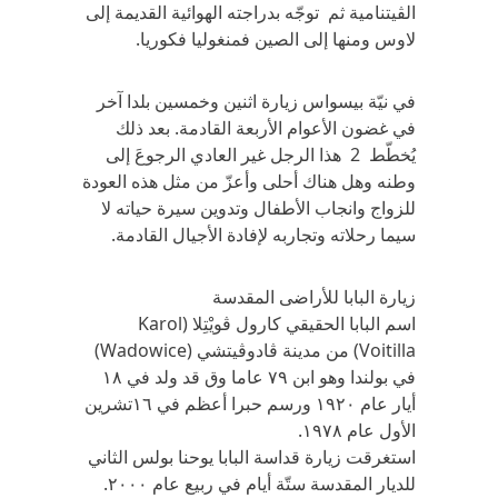
الڤيتنامية ثم توجّه بدراجته الهوائية القديمة إلى
لاوس ومنها إلى الصين فمنغوليا فكوريا‏. ‬
في‏ ‬نيّة بيسواس زيارة اثنين وخمسين بلدا آخر
في‏ ‬غضون الأعوام الأربعة القادمة‏. ‬بعد ذلك‏
‬يُخطّط 2 هذا الرجل‏ ‬غير العادي‏ ‬الرجوعَ‏ ‬إلى
وطنه وهل هناك أحلى وأعزّ من مثل هذه العودة
للزواج وانجاب الأطفال وتدوين سيرة حياته لا
سيما رحلاته وتجاربه لإفادة الأجيال القادمة‏.‬
زيارة البابا للأراضى المقدسة
اسم البابا الحقيقي‏ ‬كارول ڤويْتِلا‏ ‬(Karol
Voitilla)‏ ‬من مدينة ڤادوڤيتشي‏ ‬(Wadowice)‏
‬في‏ ‬بولندا وهو ابن ‏٧٩ ‬عاما وق قد ولد في‏ ١٨
‬أيار عام ١٩٢٠ ‬ورسم حبرا أعظم في‏ ١٦‬تشرين
الأول عام ١٩٧٨. ‬
استغرقت زيارة قداسة البابا‏ ‬يوحنا بولس الثاني‏
‬للديار المقدسة ستّة أيام في‏ ‬ربيع عام ٢٠٠٠‏.