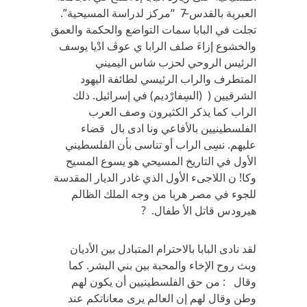
العبرية بالقدس̴ 7 ‏ “‬مركز لدراسة المسيحية‏”.
‬تجلت في‏ ‬البابا سمات التواضع والحكمة والعمق
والخشوع إزاءَ‏ ‬صلف الرابا ي‏ ‬عوڤ ادْيا‏ ‬يوسف
الرئيس الروحي‏ ‬لحزب شاس اليميني‏
‬المتطرف والراب الرئيسي‏ ‬لطائفة اليهود
الشرقيين‏ ( (‬السِفارْديم‏) ‬في‏ ‬إسرائيل‏. ‬ذلك
الراب كما‏ ‬يذكر الكثيرون وصف العرب
الفلسطينيين بالأفاعي‏ ‬ونا ادى بال قضاء
عليهم‏. ‬نسِى الراب أو تناسى بأن الفلسطيني‏
‬الأول في‏ ‬التاريخ المسيحي‏ ‬هو‏ ‬يسوع المسيح
وكا! ن اللاجىء الأول الذي‏ ‬غادر الديار المقدسة
للجوء في‏ ‬مصر هربا من وجه الملك الظالم
هيرودس قاتل الأ طفال‏. ?
لقد نادى البابا بالاحترام المتبادل بين الأديان
وبث روح الإخاء والمحبة بين بني‏ ‬البشر‏. ‬كما
وقال : من حق الفلسطينيين أن‏ ‬يكون لهم
وطن وقال لهم إن العالم‏ ‬يرى معاناتكم عند