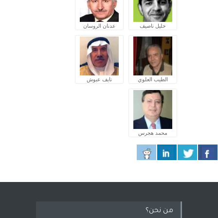
خليل ناصيف
عدنان الروسان
الطيب العلوي
نايف عبوش
محمد هجرس
من نحن؟