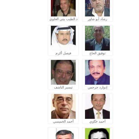
رشاد أبو شاور
د.الطيب بيتي العلوي
توفيق الحاج
فيصل أكرم
إدوارد جرجس
تيسير الناشف
أحمد ختّاوي
أحمد الخميسي