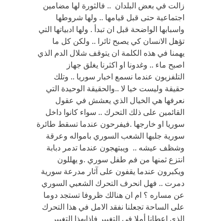
زالت في بعض البلدان .. فالثورة لها مضامين
اجتماعية حتى قبل قيامها .. ولها شروطها
واسبابها الواضحة قبل ان تبدأ . ولها ادبياتها التي
تؤهل الانسان كي يصبح ثائرا .. ولكن كل ما
يهمنا في هذه الكلمة ان يتوقف شلال الدم الذي
اصبح ماء .. وغدونا او اكثرنا يغلق جهاز
التلفزيون عندما نسمع اخبار سوريا .. وتلك
حقيقة وليست خيا لا ..والحقيقة الوحيدة التي
نعرفها هي الخيال الذي يعشش في عقول
القائمين على ذلك التحرك .. سواء كانوا داخل
سوريا او خارجها .فيفرحون عندما تسقط طائرة
سورية جلبها الشعب السوري بامواله وعرقة
وشظف عيشه .. ويبتهجون عندما تدمر دبابة
انتزع ثمنها من فم طفل سوري .و يهللون
ويكبرون عندما يقفون على آثار مدرعة سورية
دمرت .. فهل انحرف التحرك الشعبي السوري
عن مساره ؟ ام ان هنالك ظروفا تستجد دوما
على الساحة تجعلنا نفقد الامل في هذا التحرك
الذي اعطانا أملا في التغيير فاذابهذا التغيير