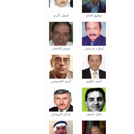
توفيق الحاج
فيصل أكرم
إدوارد جرجس
تيسير الناشف
أحمد ختّاوي
أحمد الخميسي
خليل ناصيف
عدنان الروسان