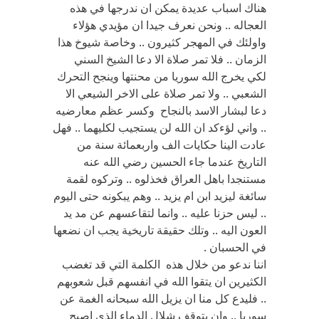
هناك اسباب عديدة يمكن ان ندرجها في هذه
العجاله .. ونحن نعرف جيدا ان مؤيدي هؤلاء
واولئك في المهجر كثيرون .. وخاصة شيوخ هذا
الزمان .. فلا تمر صلاة الا دعا الشيخ السني
لكي يخرج الله سوريا من محنتها وينجح التحرك
الشعبي .. ولا تمر صلاة على الاخر الشيعي الا
دعا لبشار الاسد بالنجاح وكسر عظم معارضيه
.. واني لؤءكد ان الله لن يستجيب لكليهما .. فهل
عادت الينا حكايات الف واربعمائة سنة من
التاريخ عندما جاء الحسين رضي الله عنه
مستنجدا باهل العراق فخذلوه .. وتركوه لقمة
سائغة ليزيد ابن ام يزيد .. وهم يبكونه حتى اليوم
.. ليس حزنا عليه .. وانما لتقاعسهم عن مد يد
العون اليه .. وتلك حقيقة تاريخية يجب ان نضعها
في الحسبان .
اننا ندعو من خلال هذه الكلمة التي قد تغضب
الكثيرين ان يتقوا الله في انفسهم قبل شعوبهم
.. فليدع كل منا ان يزيل الله سبحانه الغمة عن
سوريا .. وان يتوقف شلال الدماء الذي اصبح