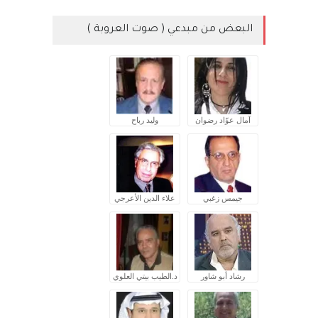
البعض من مبدعي ( صوت العروبة )
آمال عوّاد رضوان
وليد رباح
جيمس زغبي
علاء الدين الأعرجي
رشاد أبو شاور
د.الطيب بيتي العلوي