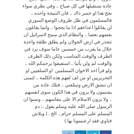
عادة نستقبلها في كل صباح .. وفي نظري سواء
نجح هذا او خسر ذاك .. فان النتيجة واحده ..
فالمسلمون في ظل ظروف الوضع السوري
لن يقاتلوا اعداءهم اذا ما نجحوا .. وانما يقاتلون
بعضهم بعضا .. والنظام الذي سمح لاسرائيل ان
تتجذر في ارض الجولان ولم يطلق طلقة واحدة
خلال ما يقرب من خمسين عاما سوف يرد في
الظرف والوقت المناسب ولكن ذلك الظرف
والوقت لم ولن يأتيا .. استفيقوا يرحمكم الله ..
ولو قرأ احد الاخوان المسلمين او السلفيين او
التحريريين او من لف لفهم هذه الكلمة .. لتمنى
ان تنشق الارض وتبتلعني .. فتلك عادة من
يشتمون ولا يرون في هذا الكون سوى انفسهم
.. ولا يرون الاسلام الا على مقاسهم .. ونسوا ان
الرسول صلى الله عليه وسلم يقول ،: دم
المسلم على المسلم حرام .. الخ . ( وبلاش
فتاوي فقد ارعبتمونا بها )