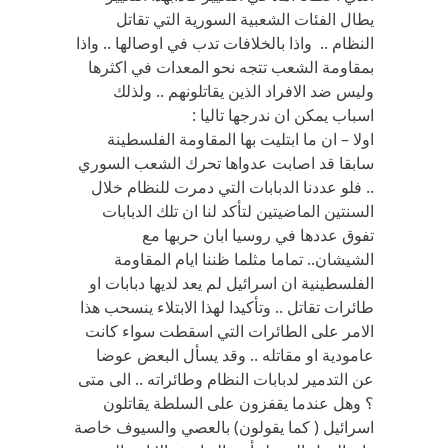
يطال الفئات الشعبية السورية التي تقاتل
النظام .. واذا بالخلافات تدب في اوصالها .. واذا
بمقاومة الشعب تتجه نحو المعدات في اكثرها
وليس ضد الافراد الذين يقاتلونهم .. ولذلك
اسباب يمكن ان ندرجها تاليا :
اولا – ان ما ابتليت بها المقاومة الفلسطينة
سابقا قد اصابت عدواها تحرك الشعب السوري
.. فلو عددنا الدبابات التي دمرت للنظام خلال
السنتين الماضيتين لتأكد لنا ان تلك الدبابات
تفوق عددها في روسيا ابان حربها مع
الشيشان.. تماما مثلما ظننا ايام المقاومة
الفلسطينية ان اسرائيل لم يعد لديها دبابات او
طائرات تقاتل .. وتأكيدا لهذا الابتلاء ينسحب هذا
الامر على الطائرات التي اسقطت سواء كانت
عامودية او مقاتله .. وقد يسأل البعض عوضا
عن التدمير لدبابات النظام وطائراته .. الى متى
؟ وهل عندما يقفزون على السلطة يقاتلون
اسرائيل ( كما يقولون) بالعصي والسيوف خاصة