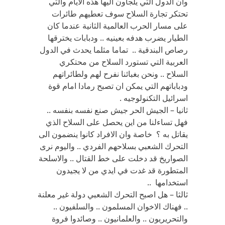
وان الدول التي يلجأون اليها هذه الايام والتي
تحتكر تجارة السلاح سوف تعطيهم طائرات
على مسار الحرب العالمية الثانية عندما كان
الطيار يضرب هدفه بعينيه .. ودبابات يخترقها
رصاص البندقية .. تماما مثلما يحدث في الدول
العربية التي تستورد السلاح من محتكري
السلاح .. ونحن بغبائنا نفرح لهم ولطائراتهم
ودباباتهم التي يمكن ان تصبح رمادا امام قوة
اسرائيل التكنولوجيه .
ثانيا – الجيش الحر جيش صنع نفسه بنفسه ..
فهل تساءلنا من اين يحصل على السلاح الذي
يقاتل به ؟ خاصة وان الافراد كانوا ينضمون الى
التحرك الشعبي بسلاحهم الفردي .. واليوم نرى
الصواريخ قد دخلت على خط القتال .. والاسلحة
المتطورة قد غدت في ايدي من لا يجيدون
استخدامها ..
ثالثا – هل اصبح التحرك الشعبي دولة غير معلنة
.. فهناك الاخوان المسلمون .. والسلفيون ..
والتحريريون .. والعلمانيون .. وصائدوا فروة