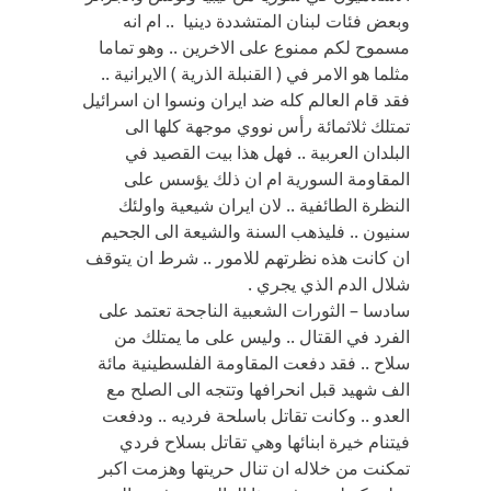
وبعض فئات لبنان المتشددة دينيا .. ام انه
مسموح لكم ممنوع على الاخرين .. وهو تماما
مثلما هو الامر في ( القنبلة الذرية ) الايرانية ..
فقد قام العالم كله ضد ايران ونسوا ان اسرائيل
تمتلك ثلاثمائة رأس نووي موجهة كلها الى
البلدان العربية .. فهل هذا بيت القصيد في
المقاومة السورية ام ان ذلك يؤسس على
النظرة الطائفية .. لان ايران شيعية واولئك
سنيون .. فليذهب السنة والشيعة الى الجحيم
ان كانت هذه نظرتهم للامور .. شرط ان يتوقف
شلال الدم الذي يجري .
سادسا – الثورات الشعبية الناجحة تعتمد على
الفرد في القتال .. وليس على ما يمتلك من
سلاح .. فقد دفعت المقاومة الفلسطينية مائة
الف شهيد قبل انحرافها وتتجه الى الصلح مع
العدو .. وكانت تقاتل باسلحة فرديه .. ودفعت
فيتنام خيرة ابنائها وهي تقاتل بسلاح فردي
تمكنت من خلاله ان تنال حريتها وهزمت اكبر