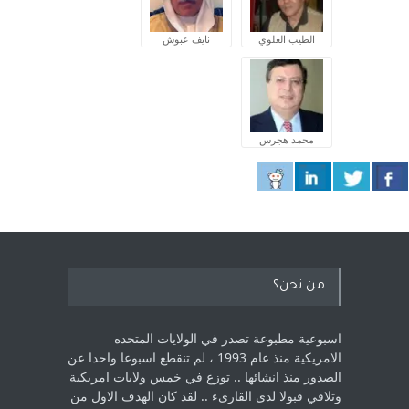
الطيب العلوي
نايف عبوش
محمد هجرس
من نحن؟
اسبوعية مطبوعة تصدر في الولايات المتحده
الامريكية منذ عام 1993 ، لم ‏تنقطع اسبوعا واحدا عن
الصدور منذ انشائها .. توزع في خمس ولايات امريكية
‏وتلاقي قبولا لدى القارىء ..‏ لقد كان الهدف الاول من