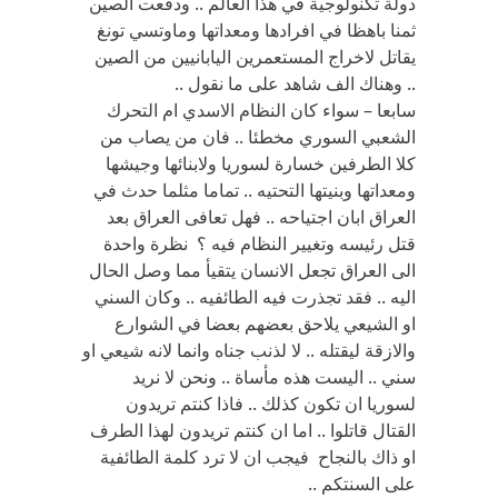
دولة تكنولوجية في هذا العالم .. ودفعت الصين
ثمنا باهظا في افرادها ومعداتها وماوتسي تونغ
يقاتل لاخراج المستعمرين اليابانيين من الصين
.. وهناك الف شاهد على ما نقول ..
سابعا – سواء كان النظام الاسدي ام التحرك
الشعبي السوري مخطئا .. فان من يصاب من
كلا الطرفين خسارة لسوريا ولابنائها وجيشها
ومعداتها وبنيتها التحتيه .. تماما مثلما حدث في
العراق ابان اجتياحه .. فهل تعافى العراق بعد
قتل رئيسه وتغيير النظام فيه ؟ نظرة واحدة
الى العراق تجعل الانسان يتقيأ مما وصل الحال
اليه .. فقد تجذرت فيه الطائفيه .. وكان السني
او الشيعي يلاحق بعضهم بعضا في الشوارع
والازقة ليقتله .. لا لذنب جناه وانما لانه شيعي او
سني .. اليست هذه مأساة .. ونحن لا نريد
لسوريا ان تكون كذلك .. فاذا كنتم تريدون
القتال قاتلوا .. اما ان كنتم تريدون لهذا الطرف
او ذاك بالنجاح فيجب ان لا ترد كلمة الطائفية
على السنتكم ..