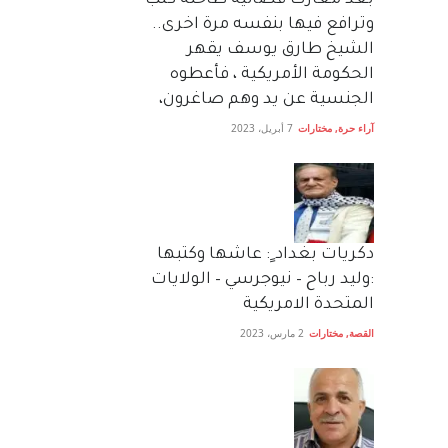
بعد معارك قضائية طاحنة كتب
وترافع فيها بنفسه مرة اخرى..
الشيخ طارق يوسف يقهر
الحكومة الأمريكية ، فأعطوه
الجنسية عن يد وهم صاغرون،
آراء حرة
,
مختارات
7 أبريل، 2023
دكريات بغداد ٍ: عاشها وكتبها
:وليد رباح – نيوجرسي – الولايات
المتحدة الامريكية
القصة
,
مختارات
2 مارس، 2023