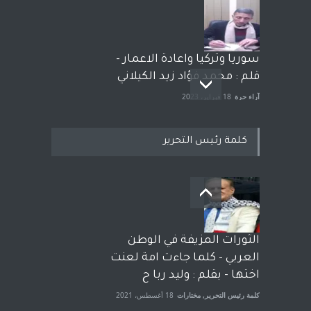
سوريا وتركيا واعادة الاعمار -
قلم : محمد فؤاد زيد الكيلاني
آراء حرة
18 فبراير، 2023
كلمة رئيس التحرير
بعد معارك قضائية طاحنة كتب
وترافع فيها بنفسه مرة اخرى..
الشيخ طارق يوسف يقهر
الحكومة الأمريكية ، فأعطوه
الثورات المزيفة في الوطن
الجنسية عن يد وهم صاغرون،
العربي - كلما جاءت امة لعنت
آراء حرة
,
مختارات
7 أبريل، 2023
اختها - بقلم : وليد ربا ح
كلمة رئيس التحرير
,
مختارات
18 أغسطس، 2021