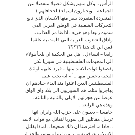
الرأس .. وكل منهم يشكل فصيلا منفصلا عن
الجماعة .. ويختارون اسماء ( لجحافلهم )
المنفردة المتفردة ينفر منها الانسان الذي تابع
التحركات الشعبية في الوطن العربي الذي
سموه ربيعا وهو خريف اذاقنا مر العذاب ..
واذاق الشعوب العربية التي قامت به علقما ..
فمن اين لك هذا ؟؟؟؟؟
رابعا – اتساءل .. هل من الحكمة ان يلجأ هؤلاء
الى المخيمات الفلسطينية في سوريا لكي
يقصفوا قوات الاسد منها .. فيرد عليهم اولئك
التحية باحسن منها .. أم انه يجب على
الفلسطينيين الذين اعلنوا منذ البدء حيادهم ان
يهاجروا مثلما هم السوريون الى بلاد واق الواق
عوضا عن هجرتهم الاولى والثانية والثالثة ..
وهذه هي الرابعه .
خامسا – يعيبون على حزب الله وايران انها
ترسل مقاتلين الى سوريا لتقاتل مع قوات الاسد
.. فاذا ما افترضنا ان ذلك صحيحا .. لماذا يقاتل
الاسلاميون في سوريا من ليبيا وتونس والجزائر