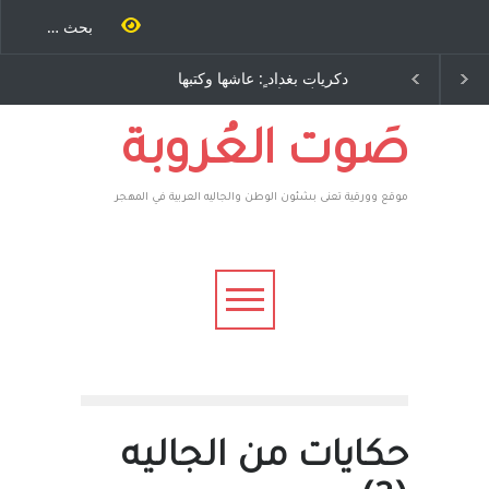
طاحنة كتب
دكريات بغداد ٍ: عاشها وكتبها
الاستيطان ومسلسل الخد
مرة اخرى..
:وليد رباح – نيوجرسي –
المستمر - قلم : راسم عبيد
وسف يقهر
الولايات المتحدة الامريكية
ة ، فأعطوه
م صاغرون،
صَوت العُروبة
موقع وورقية تعنى بشئون الوطن والجاليه العربية في المهجر
حكايات من الجاليه