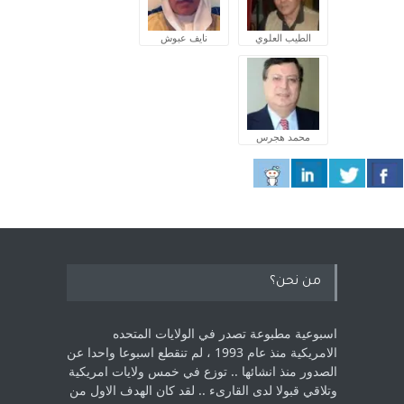
الطيب العلوي
نايف عبوش
محمد هجرس
من نحن؟
اسبوعية مطبوعة تصدر في الولايات المتحده
الامريكية منذ عام 1993 ، لم ‏تنقطع اسبوعا واحدا عن
الصدور منذ انشائها .. توزع في خمس ولايات امريكية
‏وتلاقي قبولا لدى القارىء ..‏ لقد كان الهدف الاول من