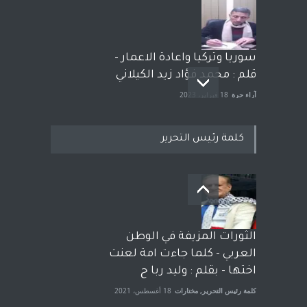
سوريا وتركيا واعادة الاعمار -
قلم : محمد فؤاد زيد الكيلاني
آراء حرة
18 فبراير، 2023
كلمة رئيس التحرير
بعد معارك قضائية طاحنة كتب
وترافع فيها بنفسه مرة اخرى..
الشيخ طارق يوسف يقهر
الحكومة الأمريكية ، فأعطوه
الثورات المزيفة في الوطن
الجنسية عن يد وهم صاغرون،
العربي - كلما جاءت امة لعنت
آراء حرة
,
مختارات
7 أبريل، 2023
اختها - بقلم : وليد ربا ح
كلمة رئيس التحرير
,
مختارات
18 أغسطس، 2021