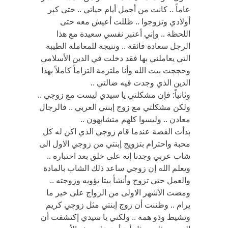
عاماً .. كانت من أجمل أيام حياتي .. حتى كبر
أولادي وتزوجوا .. ظللت أعيش معه حتى
اللحظة .. وإني أعتبر نفسي سعيدة مع هذا
الرجل سعادة فائقة .. ونتيجة للمعاملة الطيبة
التي يعاملني بها فقد دخلت في الدين الأسلامي
وحججت بيت الله وأنا ملتزمة التزاماً كاملاً بهذا
الدين الذي وجدت فيه ضالتي ..
وثانياً: فإن مشكلتي يا سيدي ليست مع زوجي ..
ولكن مشكلتي مع زوج إبنتي العربي .. فالرجال
معادن .. وليسوا كلهم متشابهون ..
بدأت القصة عندما قام زوجي الذي اكن له كل
محبة واحترام بتزويج إبنتي من زوجي الاول الى
شاب عربي وجدنا إنه على خلق بعد اختباره ..
ويعلم الله إن زوجي ساعد ذلك الشاب بالمادة
والعمل حتى تزوج وأنشأ بيتا يؤويه وزوجته ..
ومضت الأشهر الاولى من الزواج على خير ما
يرام .. وظننت أن زوج إبنتي مثل زوجي كريم
ونشيط وذو همة .. ولكني يا سيدي إكتشفت أن