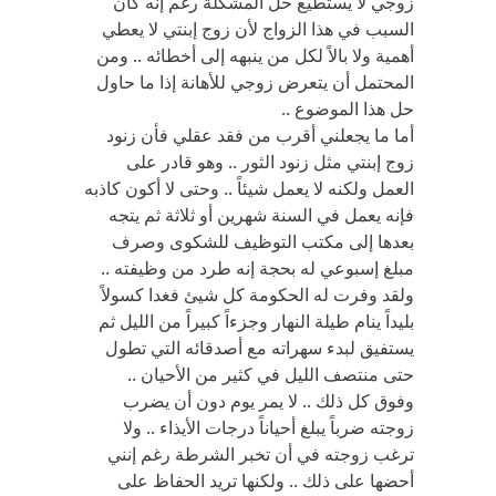
زوجي لا يستطيع حل المشكلة رغم إنه كان
السبب في هذا الزواج لأن زوج إبنتي لا يعطي
أهمية ولا بالاً لكل من ينبهه إلى أخطائه .. ومن
المحتمل أن يتعرض زوجي للأهانة إذا ما حاول
حل هذا الموضوع ..
أما ما يجعلني أقرب من فقد عقلي فأن زنود
زوج إبنتي مثل زنود الثور .. وهو قادر على
العمل ولكنه لا يعمل شيئاً .. وحتى لا أكون كاذبه
فإنه يعمل في السنة شهرين أو ثلاثة ثم يتجه
بعدها إلى مكتب التوظيف للشكوى وصرف
مبلغ إسبوعي له بحجة إنه طرد من وظيفته ..
ولقد وفرت له الحكومة كل شيئ فغدا كسولاً
بليداً ينام طيلة النهار وجزءاً كبيراً من الليل ثم
يستفيق لبدء سهراته مع أصدقائه التي تطول
حتى منتصف الليل في كثير من الأحيان ..
وفوق كل ذلك .. لا يمر يوم دون أن يضرب
زوجته ضرباً يبلغ أحياناً درجات الأيذاء .. ولا
ترغب زوجته في أن تخبر الشرطة رغم إنني
أحضها على ذلك .. ولكنها تريد الحفاظ على