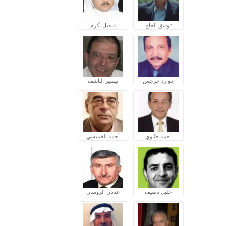
توفيق الحاج
فيصل أكرم
إدوارد جرجس
تيسير الناشف
أحمد ختّاوي
أحمد الخميسي
خليل ناصيف
عدنان الروسان