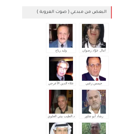
البعض من مبدعي ( صوت العروبة )
آمال عوّاد رضوان
وليد رباح
جيمس زغبي
علاء الدين الأعرجي
رشاد أبو شاور
د.الطيب بيتي العلوي