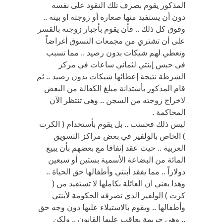
المذكور يقوم بصرف تلك النقود على نفسه
دون أن يستفيد منها صغاره أو زوجته او بيته ..
وفوق كل ذلك .. فأن يقوم بأجبار زوجته بالقسر
على أن تشتري من مجمعات التسوق أغراضاً
وتعطي لهم شيكات بدون رصيد .. مما تسبب
في حبس إبنتي لثماني ساعات في مركز
الشرطة نتيجة إعطائها شيكات بدون رصيد .. ثم
قام المذكور بأستدانة مبلغ الكفالة من البعض
لاخراج زوجته من السجن .. وهي تنتظر الآن
المحاكمة .
ليس ذلك فحسب .. بل يقوم بأستخدام ( الكرت
) الخاص بالولفير في بعض مراكز التسويق
العربية .. حيث عقد إتفاقا مع بعضهم بأن يبيع
المائة من البضاعة الأسمية بستين أو سبعين
دولاراً .. مما يفقد أبنتي وأطفالها حق الحياة ..
وهذا يعني ان العائلة بكاملها لا تستفيد من (
كرت ) الولفير الذي تصرفه الحكومة لأبنتي
وأطفالها .. ويقوم بالاستيلاء عليها دون وجه حق
.. وهي جريمة يعاقب عليها القانون .. ولكن