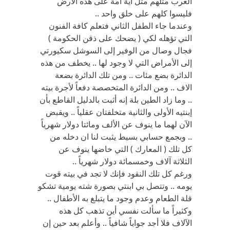
العرب مثلهم مثل أية أمة على هذه الأرض
فليسوا كلهم على خلق واحد ..
وعندما جاء الطفل الثاني فتعلم كافة الفنون
التي تؤهله لكي ( يضحك على ذقن الحكومة )
فجال وصال من الوفير إلى السوشل سكيورتي
إلى الأمراض التي لا وجود لها .. يخطف من هذه
الدائرة بضع مئات .. ومن تلك الدائرة بضعة
الاف .. ومن الدائرة المتخصصة دفعاً لأجرة بيته
.. وما زاد الطين بلة إنه أثبت بالدليل القاطع بأن
إبنتيه الأولى والثانية متخلفتان عقلياً .. ويقبض
الآن لهما ما ينوف عن الألف ومائتا دولار شهرياً
.. وبجمع حسابي بسيط يثبت لنا ان دخله من
كل تلك ( المعارك ) التي خاضها ينوف عن
الثلاثة آلاف وخمسمائة دولار شهرياً ..
ورغم كل تلك النقود فإنك لا تجد في بيته قوت
يومه .. وتتصل بي ابنتي بصورة شته يومية تشكو
قلة الطعام وعدم وجود ما يتبلغ به الأطفال ..
وكثيراً ما سألت نفسي أين تذهب كل هذه
الآلاف فلا أجد جواباً شافياً .. وأعلم بعد حين إن