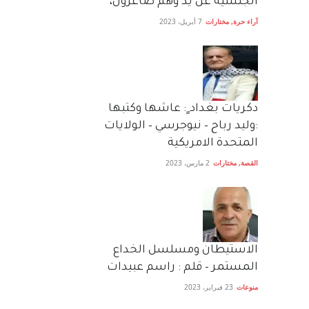
الجنسية عن يد وهم صاغرون،
آراء حرة
,
مختارات
7 أبريل، 2023
دكريات بغداد ٍ: عاشها وكتبها
:وليد رباح – نيوجرسي – الولايات
المتحدة الامريكية
القصة
,
مختارات
2 مارس، 2023
الاستيطان ومسلسل الخداع
المستمر – قلم : راسم عبيدات
منوعات
23 فبراير، 2023