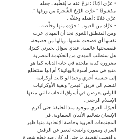
• عرَّى الإناءَ : نزعَ عنه ما يُغطِّيه ، جعله
مكشوفًا ” عرَّت الرِّيحُ الشَّجرةَ من ورقها “.
عرَّى فلانًا : أهمله وخلاّه .
• عرَّاه من العيوب : جرّده منها وخلَّصه .
ومن المنطلق اللغوي نجد أن المهدي عرت
نفسها أي فضحت نفسها، ويالها من فضيحة،
ففضيحتها عالمية. عندي سؤال يحيرني كثيرًا،
هل ستطلب المهدي من الحكومة المصرية
بضرورة كتابة ملحدة في خانة الديانة كما هو
متبع في مصر أسوة بالبهائية؟ أم إنها ستتطلع
إلى جنسية أخري وحبذا لو كانت أوكرانية
لتنضم الى فريق “فيمن” وبقية الأوكرانيات
اللواتي يعرضن في أسواق النخاسة التي منعها
الإسلام الرجعي.
أخيرًا.. العري موجود منذ الخليقة حتى أُكرم
الإنسان بتعاليم الأديان السماوية. في
المجتمعات الغربية وخاصة الإلحادية منها ظهر
العري وبصورة واضحة ليعبر عن الرفض
والغضب لقضية ما حتى لو كان ضد قطع شجرة