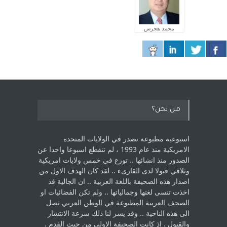
محمد هجرس
من نحن؟
اسبوعية مطبوعة تصدر في الولايات المتحده
الامريكية منذ عام 1993 ، لم ‏تنقطع اسبوعا واحدا عن
الصدور منذ انشائها .. توزع في خمس ولايات امريكية
‏وتلاقي قبولا لدى القارىء ..‏ لقد كان الهدف الاول من
اصدار هذه الصحيفة باللغة العربية .. ان الجالية قد
اخذت ‏تنسى لغتها وجمالياتها .. ولم تكن الفضائيات او
الصحف العربية المطبوعة في الوطن ‏العربي تصل
الى هذه الناحية .. وقد يسر لنا ذلك سرعة الانتشار
والقبول . اذ كانت ‏الصحيفة الاولى من حيث القدم . ‏