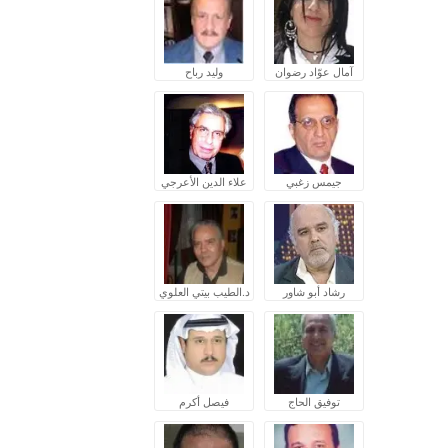
آمال عوّاد رضوان
وليد رباح
جيمس زغبي
علاء الدين الأعرجي
رشاد أبو شاور
د.الطيب بيتي العلوي
توفيق الحاج
فيصل أكرم