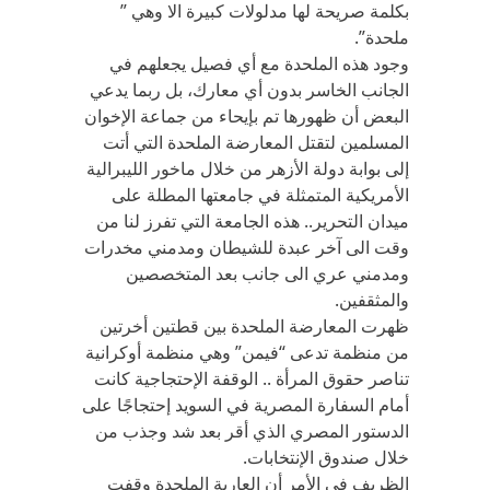
بكلمة صريحة لها مدلولات كبيرة الا وهي ”
ملحدة”.
وجود هذه الملحدة مع أي فصيل يجعلهم في
الجانب الخاسر بدون أي معارك، بل ربما يدعي
البعض أن ظهورها تم بإيحاء من جماعة الإخوان
المسلمين لتقتل المعارضة الملحدة التي أتت
إلى بوابة دولة الأزهر من خلال ماخور الليبرالية
الأمريكية المتمثلة في جامعتها المطلة على
ميدان التحرير.. هذه الجامعة التي تفرز لنا من
وقت الى آخر عبدة للشيطان ومدمني مخدرات
ومدمني عري الى جانب بعد المتخصصين
والمثقفين.
ظهرت المعارضة الملحدة بين قطتين أخرتين
من منظمة تدعى “فيمن” وهي منظمة أوكرانية
تناصر حقوق المرأة .. الوقفة الإحتجاجية كانت
أمام السفارة المصرية في السويد إحتجاجًا على
الدستور المصري الذي أقر بعد شد وجذب من
خلال صندوق الإنتخابات.
الظريف في الأمر أن العارية الملحدة وقفت