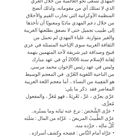
المهدي تسعى نحو العالمية من خلال العري
الذي لا تمتلك أي من مقوماته، ولذلك أنصح
المنظمة الأوكرانية التي تحارب القيم والأخلاق
من خلال دعم المهدي ماديًا ومعنويًا أن تأخذها
إلى طبيب تجميل حتى لا نصعق بطلعتها الغريبة
والغير متوازنة. علياء المهدي لم تحمل من
الثقافة الغربية سوى الإباحية المتمثلة في عري
قبيح وصداقة غير شريفة لأحد المتهمين بتهمة
إهانة الإسلام سنة 2006 أي في عهد مبارك
وليس في عهد رئيس الإخوان محمد مرسي.
من الناحية اللغوية العُرَّى في المعجم الوسيط
هو المَعِيبة من النساءِ .. أما معجم اللغة العربية
المعاصر فقد ذكر ما يلي:
عرَّى يعرِّي ، عَرِّ ، تَعْرِيَةً ، فهو مُعَرٍّ ، والمفعول
مُعرًّى.
• عرَّى الشَّخصَ : نزع عنه ثيابَه وما يستُره..
عرَّى الطَّبيبُ المريضَ ، عَرَّاه من المال : سَلَبَه
كُلَّ مالِه ، جرَّده منه.
• عرَّاه أمام النَّاس : فضحه وكشف أسرارَه .