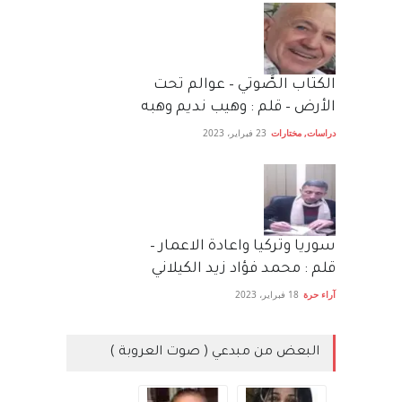
الكتاب الصَّوتي – عوالم تحت
الأرض – قلم : وهيب نديم وهبه
دراسات
,
مختارات
23 فبراير، 2023
سوريا وتركيا واعادة الاعمار –
قلم : محمد فؤاد زيد الكيلاني
آراء حرة
18 فبراير، 2023
البعض من مبدعي ( صوت العروبة )