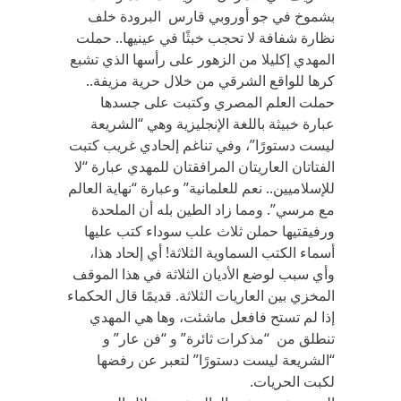
بشموخ في جو أوروبي قارس البرودة خلف
نظارة شفافة لا تحجب خبثًا في عينيها.. حملت
المهدي إكليلا من الزهور على رأسها الذي تشبع
كرها للواقع الشرقي من خلال حرية مزيفة..
حملت العلم المصري وكتبت على جسدها
عبارة خبيثة باللغة الإنجليزية وهي “الشريعة
ليست دستورًا”، وفي تناغم إلحادي غريب كتبت
الفتاتان العاريتان المرافقتان للمهدي عبارة “لا
للإسلاميين.. نعم للعلمانية” وعبارة “نهاية العالم
مع مرسي”. ومما زاد الطين بله أن الملحدة
ورفيقتيها حملن ثلاث علب سوداء كتب عليها
أسماء الكتب السماوية الثلاثة! أي إلحاد هذا،
وأي سبب لوضع الأديان الثلاثة في هذا الموقف
المخزي بين العاريات الثلاثة. قديمًا قال الحكماء
إذا لم تستح فافعل ماشئت، وها هي المهدي
تنطلق من “مذكرات ثائرة” و “فن عار” و
“الشريعة ليست دستورًا” لتعبر عن رفضها
لكبت الحريات.