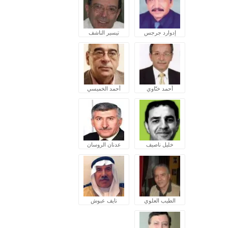
إدوارد جرجس
تيسير الناشف
أحمد ختّاوي
أحمد الخميسي
خليل ناصيف
عدنان الروسان
الطيب العلوي
نايف عبوش