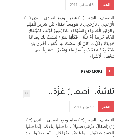
الشعر
6 أغسطس، 2014
التصنيف : الشعر (:::) شعر : وديع العبيدي – لندن (:::)
تَأرْجَحِي.. تَأرْجَحِي يَا مُومِساً عَمْيَاء بَيْنَ سَرِيرِ الْمَلِكِ
وَالرَّايَةِ الْحَمْرَاء وَالسَّوْدَاء مَاذَا يَضِيرُ لَوْنُهَا، فَمُبْتَغَاكِ
الجَّاه خَرِيبَةٌ أمْ تَلَّةٌ .. فَكُلّهَا سَوَاء لَيْسَتْ لَكِ بِضَاعَةٌ
جَدِيدَةٌ وَكُلّ مَا كانَ لَكِ مَضَتْ بِهِ الْأهْوَاء أحْرَى بِكِ
شَيْخُوخَةٌ تَصْخَبُ بِالْضَوْضَاء وَتَقْفِزُ – تَصَابِيَاً- فِي
مَحْفَلِ الْأسْوَاء
READ MORE
ثلاثيةُ.. أطفالُ غزّة..
0
الشعر
30 يوليو، 2014
التصنيف : الشعر (:::) بقلم وديع العبيدي – لندن (:::)
(1) (أطفالُ غزَّةَ..) قتلوكَ.. ما قتلوا إباءكَ.. إنّما قتلوا
الجسد غَصَبُوكَ.. ما غَصَبُوا صُرَاخَكَ.. إنّما غَصَبُوا البلد