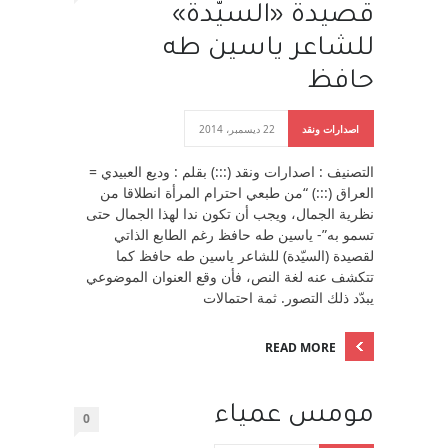
قصيدة «السيّدة»
للشاعر ياسين طه
حافظ
اصدارات ونقد
22 ديسمبر، 2014
التصنيف : اصدارات ونقد (:::) بقلم : وديع العبيدي =
العراق (:::) “من طبعي احترام المرأة انطلاقا من
نظرية الجمال، ويجب أن تكون ندا لهذا الجمال حتى
تسمو به”- ياسين طه حافظ رغم الطابع الذاتي
لقصيدة (السيّدة) للشاعر ياسين طه حافظ كما
تتكشف عنه لغة النص، فأن وقع العنوان الموضوعي
يبدّد ذلك التصور. ثمة احتمالات
READ MORE
مومس عمياء
0