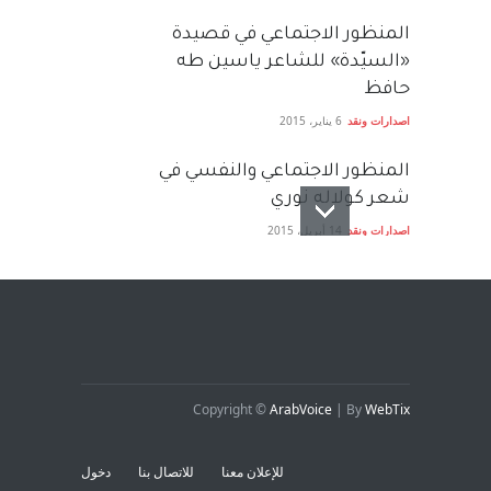
المنظور الاجتماعي في قصيدة
«السيّدة» للشاعر ياسين طه
حافظ
اصدارات ونقد
6 يناير، 2015
المنظور الاجتماعي والنفسي في
شعر كولاله نوري
اصدارات ونقد
14 أبريل، 2015
قصة حب قديمة
اصدارات ونقد
3 يوليو، 2015
Copyright ©
ArabVoice
| By
WebTix
للإعلان معنا
للاتصال بنا
دخول