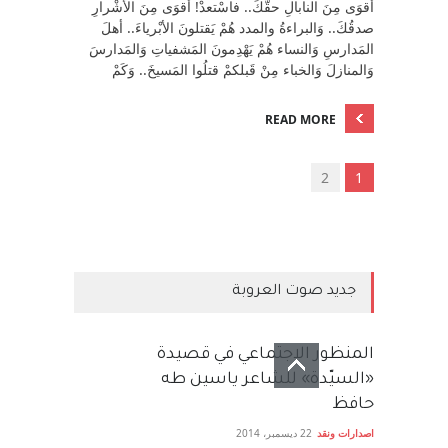
أقوَى مِنَ النابالِ حقّكَ.. فاسْتعدْ! أقوَى مِنَ الأشْرارِ
صدقُكَ.. وَالبراءةُ والمدد هُمْ يَقتلونَ الأبْرياءَ.. أهلَ
المَدارسِ وَالنساء هُمْ يَهْدِمونَ المَشفياتِ وَالمَدارسَ
وَالمنازلَ وَالخباء مِنْ قَبلكمْ قتلُوا المَسيخَ.. وَكَمْ
READ MORE
2
1
جديد صوت العروبة
المنظور الاجتماعي في قصيدة
«السيّدة» للشاعر ياسين طه
حافظ
اصدارات ونقد
22 ديسمبر، 2014