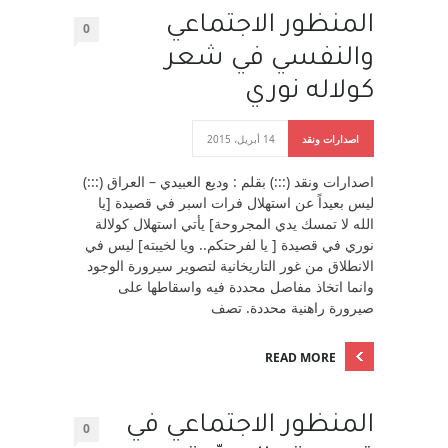
المنظور الاجتماعي
0
والنفسي في شعر
كولاله نوري
اصدارات ونقد
14 أبريل، 2015
اصدارات ونقد (:::) بقلم : وديع العبيدي – العراق (:::)
ليس بعيداً عن استهلال فرات اسبر في قصيدة [يا
الله لا تمسك يدي المجروحة] يأتي استهلال كولالة
نوري في قصيدة [ يا لفرحتكم.. ويا لخيبته] ليس في
الانطلاق من غور التاريخانية لتصوير سيرورة الوجود
وانما اتخاذ مفاصل محددة فيه واسقاطها على
صيرورة راهنية محددة. تصف
READ MORE
المنظور الاجتماعي في
0