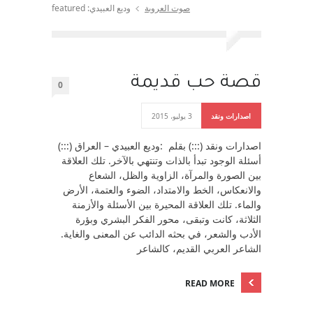
صوت العروبة
وديع العبيدي: featured
قصة حب قديمة
0
اصدارات ونقد
3 يوليو، 2015
اصدارات ونقد (:::) بقلم :وديع العبيدي – العراق (:::)
أسئلة الوجود تبدأ بالذات وتنتهي بالآخر. تلك العلاقة
بين الصورة والمرآة، الزاوية والظل، الشعاع
والانعكاس، الخط والامتداد، الضوء والعتمة، الأرض
والماء. تلك العلاقة المحيرة بين الأسئلة والأزمنة
الثلاثة، كانت وتبقى، محور الفكر البشري وبؤرة
الأدب والشعر، في بحثه الدائب عن المعنى والغاية.
الشاعر العربي القديم، كالشاعر
READ MORE