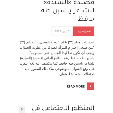
قصيدة «السيّدة»
للشاعر ياسين طه
حافظ
اصدارات ونقد
6 يناير، 2015
اصدارات ونقد (:::) بقلم : وديع العبيدي – العراق (:::)
“من طبعي احترام المرأة انطلاقا من نظرية الجمال،
ويجب أن تكون ندا لهذا الجمال حتى تسمو به”-
ياسين طه حافظ رغم الطابع الذاتي لقصيدة (السيّدة)
للشاعر ياسين طه حافظ كما تتكشف عنه لغة النص،
فأن وقع العنوان الموضوعي يبدّد ذلك التصور. ثمة
احتمالات متعددة للعنوان
READ MORE
المنظور الاجتماعي في
0