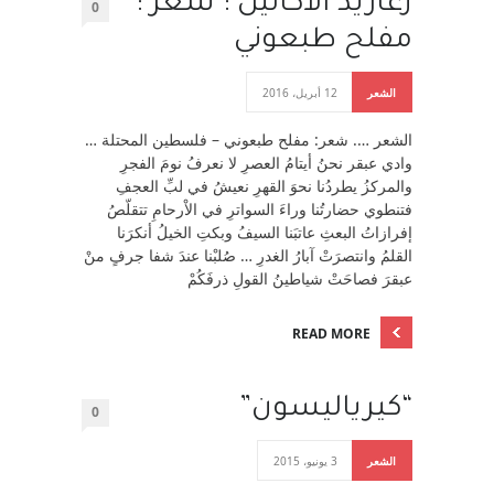
زغاريد الاكاليل : شعر :
0
مفلح طبعوني
الشعر
12 أبريل، 2016
الشعر …. شعر: مفلح طبعوني – فلسطين المحتلة …
وادي عبقر نحنُ أيتامُ العصرِ لا نعرفُ نومَ الفجرِ
والمركزُ يطردُنا نحوَ القهرِ نعيشُ في لبِّ العجفِ
فتنطوي حضارتُنا وراءَ السواترِ في الاْرحامِ تتقلّصُ
إفرازاتُ البعثِ عاتبَنا السيفُ وبكتِ الخيلُ أنكرَنا
القلمُ وانتصرَتْ آبارُ الغدرِ … صُلبْنا عندَ شفا جرفٍ منْ
عبقرَ فصاحَتْ شياطينُ القولِ ذرفَكُمْ
READ MORE
“كيرياليسون”
0
الشعر
3 يونيو، 2015