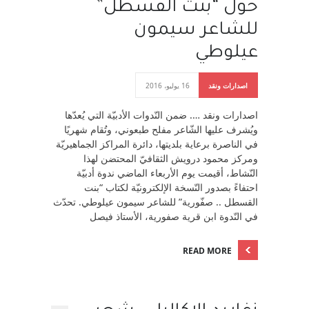
حول “بنت القسطل”
للشاعر سيمون
عيلوطي
اصدارات ونقد
16 يوليو، 2016
اصدارات ونقد …. ضمن النّدوات الأدبيّة التي يُعدّها
ويُشرف عليها الشّاعر مفلح طبعوني، وتُقام شهريًا
في الناصرة برعاية بلديتها، دائرة المراكز الجماهيريّة
ومركز محمود درويش الثقافيّ المحتضن لهذا
النّشاط، أقيمت يوم الأربعاء الماضي ندوة أدبيّة
احتفاءً بصدور النّسخة الإلكترونيّة لكتاب “بنت
القسطل .. صفّورية” للشاعر سيمون عيلوطي. تحدّث
في النّدوة ابن قرية صفورية، الأستاذ فيصل
READ MORE