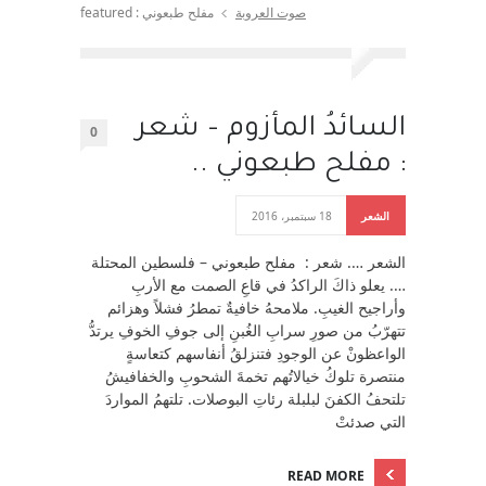
صوت العروبة
مفلح طبعوني : featured
السائدُ المأزوم – شعر
0
: مفلح طبعوني ..
الشعر
18 سبتمبر، 2016
الشعر …. شعر : مفلح طبعوني – فلسطين المحتلة
…. يعلو ذاكَ الراكدُ في قاعِ الصمت مع الأربِ
وأراجيح الغيبِ. ملامحهُ خافيةٌ تمطرُ فشلاً وهزائم
تتهرّبُ من صورِ سرابِ الغُبنِ إلى جوفِ الخوفِ يرتدُّ
الواعظونْ عن الوجودِ فتنزلقُ أنفاسهم كتعاسةٍ
منتصرة تلوكُ خيالاتُهم تخمةَ الشحوبِ والخفافيشُ
تلتحفُ الكفنَ لبلبلة رئاتِ البوصلات. تلتهمُ المواردَ
التي صدئتْ
READ MORE