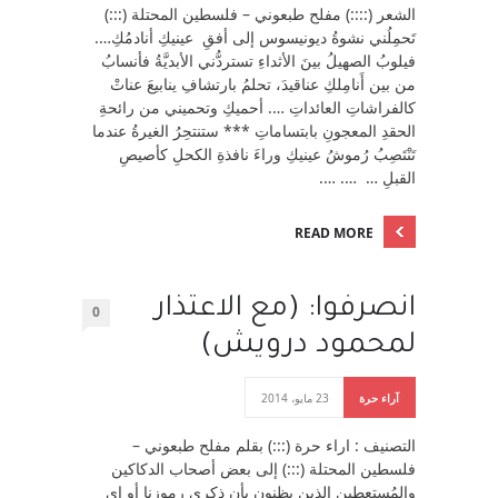
الشعر (::::) مفلح طبعوني – فلسطين المحتلة (:::)
تَحمِلُني نشوةُ ديونيسوس إلى أفقِ عينيكِ أنادمُكِ….
فيلوبُ الصهيلُ بينَ الأثداءِ تستردُّني الأبديَّةُ فأنسابُ
من بين أَنامِلكِ عناقيدَ، تحلمُ بارتشافِ ينابيعَ عناتْ
كالفراشاتِ العائداتِ …. أحميكِ وتحميني من رائحةِ
الحقدِ المعجونِ بابتساماتِ *** ستنتحِرُ الغيرةُ عندما
تَنْتَصِبُ رُموشُ عينيكِ وراءَ نافذةِ الكحلِ كأصيصِ
القبلِ … …. ….
READ MORE
انصرفوا: (مع الاعتذار
0
لمحمود درويش)
آراء حرة
23 مايو، 2014
التصنيف : اراء حرة (:::) بقلم مفلح طبعوني –
فلسطين المحتلة (:::) إلى بعض أصحاب الدكاكين
والمُستعطين الذين يظنون بأن ذكرى رموزنا أو اي