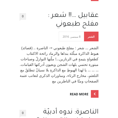
عقابيل …!! شعر :
0
مفلح طبعوني
الشعر
8 سبتمبر، 2016
الشعر … شعر : مفلح طبعوني =- الناصرة .. (قصائد)
هبوط الذاكرة مبلّلة بنداها والرماد رائحة الاكتئاب
كطفولةٍ يتيمةٍ في الزنازين…! ملّتها النوازلُ وصباحات
مبتورة تحتمي بلهاث الشجن وبعيون أدركتها القيامات.
… … … يا لهذا الهبوطِ مع الذاكرةِ بلا نسيانْ تنطلقُ مع
التلعثمِ، مخارج الرثاء، ومناوراتِ الذكرى لتعاتب عتمة
الصفحاتِ ومنّا في الناطرين مع
READ MORE
الناصرة: ندوه أدبيّة
0