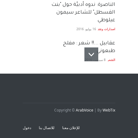
الناصرة: ندوه أدبيّة حول "بنت
القسطل" للشاعر سيمون
عيلوطي
اصدارات ونقد
16 يوليو، 2016
عقابيل ...!! شعر : مفلح
طبعوني
الشعر
8 سبتمبر، 2016
السائدُ المأزوم - شعر : مفلح
طبعوني ..
الشعر
18 سبتمبر، 2016
Copyright ©
ArabVoice
| By
WebTix
للإعلان معنا
للاتصال بنا
دخول