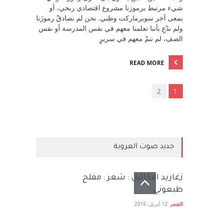
شيء مرتبط برموزنا مشروع اقتصادي ربحي، أو
بمعى آخر سوبرماركت وطني. نحن لم نصادقْ رموزَنا
ولم ندّعِ بأننا تعلمنا معهم في نفس المدرسة أو نفس
الصفِ، لم ننمْ معهم في سريرٍ
READ MORE
2
1
جديد صوت العروبة
زغاريد الاكاليل : شعر : مفلح
طبعوني
الشعر
12 أبريل، 2016