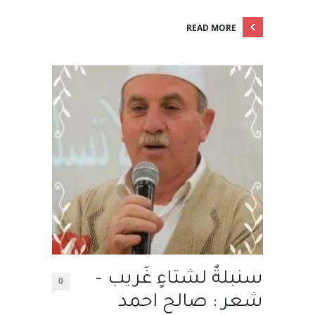
READ MORE
سنبلةٌ لشتاءٍ غَريب –
0
شعر : صالح احمد