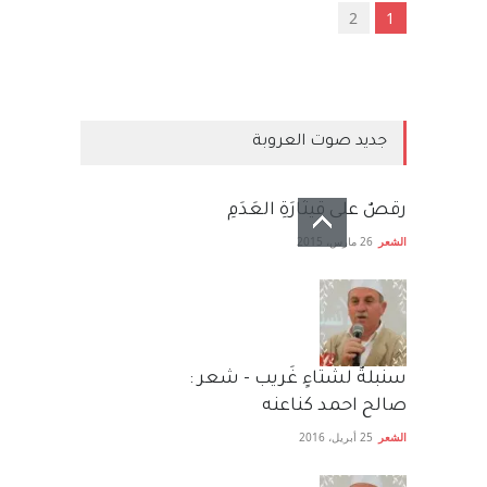
2
1
جديد صوت العروبة
رقصٌ على قيثارَةِ العَدَمِ
الشعر
26 مارس، 2015
سنبلةٌ لشتاءٍ غَريب - شعر :
صالح احمد كناعنه
الشعر
25 أبريل، 2016