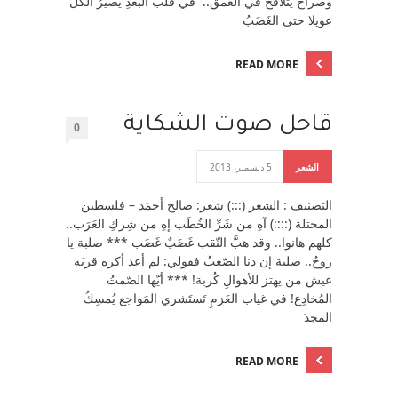
وصراخٌ يتلاقَحُ في العُمق.. في قلب البُعدِ يصيرُ الكلُّ
عويلا حتى الغَضَبُ
READ MORE
قاحل صوت الشكاية
0
الشعر
5 ديسمبر، 2013
التصنيف : الشعر (:::) شعر: صالح أحمَد – فلسطين
المحتلة (::::) آهِ من شَرِّ الخُطَب إهِ من شِركِ العَرَب..
كلهم هانوا.. وقد هبَّ النّقب غَضَبٌ غَضَب *** صلبة يا
روحُ.. صلبة إن دنا الصّعبُ فقولي: لم أعد أكره قربَه
عيش من يهتز للأهوالِ كُربة! *** أيّها الصّمتُ
المُخادِع! في غياب العَزمِ تَستَشري المَواجع يُمسِكُ
المجدَ
READ MORE