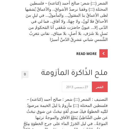
الشعر (:::) شعر: صالح أحمد (كناعنه) – فلسطين
المحتلة (:::) وقفنا نرصدُ الأشواقَ.. والأعماقُ يُشقيها
لظى الأعماقْ بنا المقتولُ… والمأمولُ… في ليلٍ منَ
الأحداقْ فلا لَونٌ، ولا جِهَةٌ، ولا آفاق.. فما لي في
الدّنى إلا… عيونٌ حاصَرَت شَغَفي أنا المَحكومُ من
نَسلٍ بلا شَرَفِ، بلا أصلٍ، بلا ميثاق.. نفاني مَغرِبُ
الشَّمسِ سَباني مَشرِقُ الدّسِّ أسيرًا
READ MORE
ملح الذّاكرة المأزومة
0
الشعر
27 ديسمبر، 2013
التصنيف : الشعر (:::) شعر : صالح أحمد (كناعنه) –
فلسطين المحتلة (:::) مأزومٌ يا ليلَ الخيمة مرصودٌ
للتّيه الخطوَةُ فيكَ صدى لُغَةٍ تبحَثُ عن شوق تبحَثُ
عن طين الشّاطِئُ يَبتَلِعُ الآفاق والموجةُ ترثيها
الموجَةُ.. في ليل الجَزرْ الماء على جرح الخطوَةِ مِلحٌ