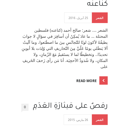
كناعنه
الشعر
25 أبريل، 2016
الشعر …. شعر: صالح أحمد (كناعنه) فلسطين
المحتلة … ما عادَ يُمكِنُ أن أسافِرَ في سؤالٍ لا جوابَ
يطيقُهُ لأكونَ لونًا للتّجانُسِ بينَ ما اصطَنَعوا، وما آلَيتُ
ألا يَنطَلي يومًا عَلّيَّ مِنَ التّخاريفِ التي وُلِدَت بلا أبوينِ
تحديدًا.. وتخطيطًا لما لا يستَقيمُ مَعَ الزّمانِ، ولا
المكانِ، ولا شُذوذُ الأحجِيَة. أنا مَن رأى زَحفَ الخَريفِ
على
READ MORE
رقصٌ على قيثارَةِ العَدَمِ
0
الشعر
26 مارس، 2015