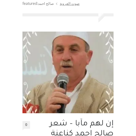
صوت العروبة
صالح احمد:featured
إن لهم مآبا – شعر
0
صالح احمد كناعنة