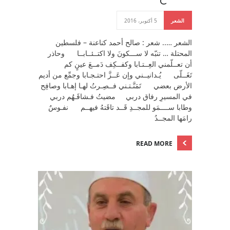
الشعر
5 أكتوبر، 2016
الشعر ….. شعر : صالح أحمد كناعنة – فلسطين
المحتلة … تنبّه لا ســـكونَ ولا اكتــئــابــا وحاذر
أن تعــلّمني العِــتـابا وكفــكِف دَمــعَ عينٍ كم
تَغَــلّى يُـدانيــني وإن عَــزَّ احتـجـابا وجمِّع من أديم
الأرض بعضي تَمَنَّـتـني فــصِـرتُ لهـا إهـابا وصافِح
في المسيرِ رفاق دربي مضيتُ فـشاقَـهُم دربي
وطابا ســــمَو للمجــدِ قَــد تاقَتهُ فيهــم نفـوسٌ
رامَها المجــدُ
READ MORE