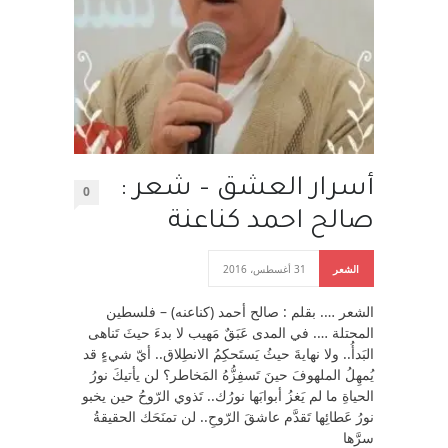
أسرار العشق – شعر :
0
صالح احمد كناعنة
الشعر
31 أغسطس، 2016
الشعر …. بقلم : صالح أحمد (كناعنه) – فلسطين
المحتلة …. في المدى عَبَقٌ مَهيب لا بدءَ حيثَ تَناهى
البَدأُ.. ولا نهايةَ حيثُ يَستَحكِمُ الانطِلاق.. أيّ شيءٍ قد
يُمهِلُ الملهوفَ حينَ تَسفِزُّهُ المَخاطر؟ لن يأتيكَ نورُ
الحياةِ ما لم يَغزُ أبوابَها نورُك.. تَذوي الرّوحُ حين يخبو
نورُ عَطائِها تَقدَّم عاشقَ الرّوحِ.. لن تمنَحَك الحقيقةُ
سرَّها