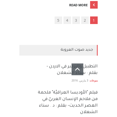
READ MORE
5
4
3
2
1
جديد صوت العروبة
التطبيل والتزمير في الاردن -
بقلم : سناء الشعلان
منوعات
3 مارس، 2016
فيلم "الأوديسا العراقيّة" ملحمة
من ملاحم الإنسان العربيّ في
العصر الحديث- بقلم : د . سناء
الشعلان