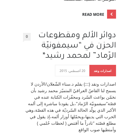
READ MORE
دوائر الألم ومقطوعات
0
الحزن في “سيمفونيّة
الرّماد” لمحمد رشيد*
اصدارات ونقد
20 أغسطس، 2015
اصدارات ونقد (:::) بقلم د.سناء الشّعلان/الأردن لا
يسمح لنا القاصّ العراقيّ المتميّز محمد رشيد بأن
نخمّن بواعث السّرد ومحفّزات الكتابة عنده في
قصّة”سيفمونيّة الرّماد”،بل يقودنا مباشرة إلى ألمه
الأكبر الذي يولّد الحالة السّرديّة في هذه القصّة،وهي
الحرب التي يدينها،ويحمّلها أوزار ألمه،إذ يقول في
مطلع قصّته “نادراً ما أقتنص ( لحظات حُلمي )
وأمتطيها صوب الواقع