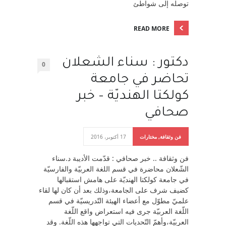
توصله إلى شواطئ
READ MORE
دكتور : سناء الشعلان
0
تحاضر في جامعة
كولكتا الهنديّة – خبر
صحافي
فن وثقافة
,
مختارات
17 أكتوبر، 2016
فن وثقافة .. خبر صحافي : قدّمت الأديبة د.سناء
الشّعلان محاضرة في قسم اللغة العربيّة والفارسيّة
في جامعة كولكتا الهنديّة على هامش استقبالها
كضيف شرف على الجامعة،وذلك بعد أن كان لها لقاء
علميّ مطوّل مع أعضاء الهيئة التّدريسيّة في قسم
اللّغة العربيّة جرى فيه استعراض واقع اللّغة
العربيّة،وأهمّ التّحديات التي تواجهها هذه اللّغة. وقد