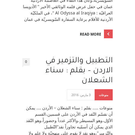
السّويسريّة،وكان هذا اللّقاء في العاصمة الأردنيّة
عمان في حفل عرض فلمه الوثائقي الأخير ” الأدويسا
العراقيّة : Al Odyssa al Iraqiya “، في الملكيّة
الأردنية للأفلام برعاية السفارة السّويسريّة في عمان
READ MORE
التطبيل والتزمير في
0
الاردن – بقلم : سناء
الشعلان
منوعات
3 مارس، 2016
منوعات ….. بقلم : سناء الشعلان – الأردن …. يمكن
أن نقسّم النّقد في الأردن على قسمين،القسم
الأوّل،وهو المسيطر،والأكثر عدداً وحضوراً،وهو النّقد
الذي يمكن أن أسمّيه تجاوزاً نقد”التّطبيل
والتّزمير”،وهو نقد لا يقوم على منهجيّة ولا علم ولا