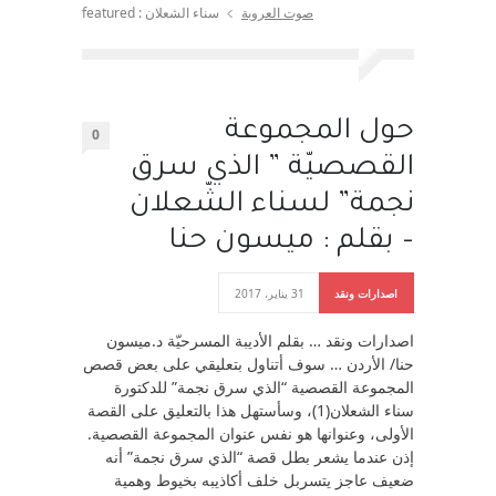
صوت العروبة
سناء الشعلان : featured
حول المجموعة
0
القصصيّة ” الذي سرق
نجمة” لسناء الشّعلان
– بقلم : ميسون حنا
اصدارات ونقد
31 يناير، 2017
اصدارات ونقد … بقلم الأديبة المسرحيّة د.ميسون
حنا/ الأردن … سوف أتناول بتعليقي على بعض قصص
المجموعة القصصية “الذي سرق نجمة” للدكتورة
سناء الشعلان(1)، وسأستهل هذا بالتعليق على القصة
الأولى، وعنوانها هو نفس عنوان المجموعة القصصية.
إذن عندما يشعر بطل قصة “الذي سرق نجمة” أنه
ضعيف عاجز يتسربل خلف أكاذيبه بخيوط وهمية