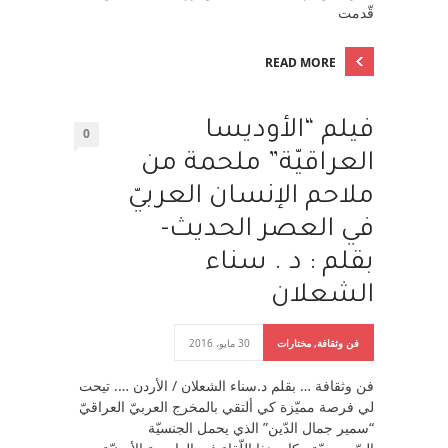
قّدمت
READ MORE
فيلم “الأوديسا
0
العراقيّة” ملحمة من
ملاحم الإنسان العربيّ
في العصر الحديث-
بقلم : د . سناء
الشعلان
فن وثقافة
,
مختارات
30 مايو، 2016
فن وثقافة … بقلم د.سناء الشعلان / الأردن …. تيحت
لي فرصة مميّزة كي ألتقي بالمخرج العربيّ العراقيّ
“سمير جمال الدّين” الذي يحمل الجنسيّة