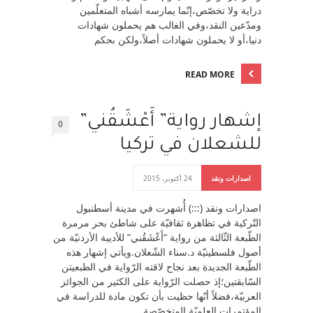
دراية ولا تخصّص،إنّما يمارسه أشباه المتعلّمين
ومدّعين النقد،وفي الغالب هم يحملون شهادات
دنيا،أو لا يحملون شهادات أصلاً،ولكن بحكم
READ MORE
إشهار رواية” أَعْشَقُني”
0
للشعلان في تركيا
اصدارات ونقد
24 أكتوبر، 2015
اصدارات ونقد (:::) أُشهرت في مدينة أسطنبول
التّركية في تظاهرة ثقافيّة على شاطئ بحر مرمرة
الطّبعة الثّالثة من رواية “أَعْشَقُني” للأديبة الأردنيّة من
أصول فلسطينيّة د.سناء الشّعلان.ويأتي إشهار هذه
الطّبعة الجديدة بعد نجاح لاقته الرّواية في الطبعيتن
السّابقتين؛إذ حصلت الرّواية على الكثير من الجوائز
العربيّة،فضلاً أنّها حظيت بأن تكون مادة للدراسة في
المؤتمرات العلميّة المتخصّصة