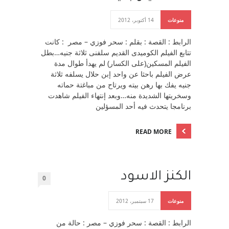
منوعات
14 أكتوبر، 2012
الرابط : القصة : بقلم : سحر فوزي – مصر : كانت
تتابع الفيلم الكوميدى القديم سلفنى ثلاثة جنيه…بطل
الفيلم المسكين(على الكسار) لم يهدأ طوال مدة
عرض الفيلم باحثا عن واحد إبن حلال يسلفه ثلاثة
جنيه يفك بها رهن بيته ويرتاح من مباغتة حماته
وسخريتها الشديدة منه…وبعد إنتهاء الفيلم شاهدت
برنامجا يتحدث فيه أحد المسؤلين
READ MORE
الكنز الاسود
0
منوعات
17 سبتمبر، 2012
الرابط : القصة : سحر فوزي – مصر : حالة من