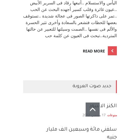
اليأس والاستسلام ..أتبعها رقاد فى السرير الأبيض
..عيون غائرة وقلب كسير أجهده البحث عن الحب
..تمر على ذاكرتها الصور فى عجالة شديدة ..تستوقف
بعضها للحظات فتشعر بالسعادة وأخرى تثير الحسرة
والألم فى نفسها ..الصمت وسيلتها للتعبير عن حالتها
المتردية..تبحث فى العيون عن كلمة حب
READ MORE
جديد صوت العروبة
الكنز الاسود
منوعات
17 سبتمبر، 2012
سلفني مائة وسبعين الف مليار
جنيه