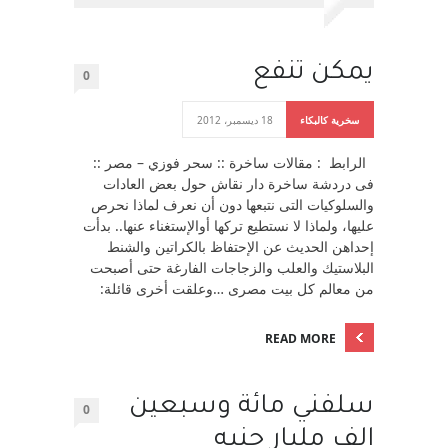
يمكن تنفع
0
سخرية كالبكاء
18 ديسمبر، 2012
الرابط : مقالات ساخرة :: سحر فوزي – مصر ::
فى دردشة ساخرة دار نقاش حول بعض العادات
والسلوكيات التى نتبعها دون أن نعرف لماذا نحرص
عليها، ولماذا لا نستطيع تركها أوالإستغناء عنها.. بدأت
إحداهن الحديث عن الإحتفاظ بالكراتين والشنط
البلاستيك والعلب والزجاجات الفارغة حتى أصبحت
من معالم كل بيت مصرى …وعلقت أخرى قائلة:
READ MORE
سلفني مائة وسبعين
0
الف مليار جنيه