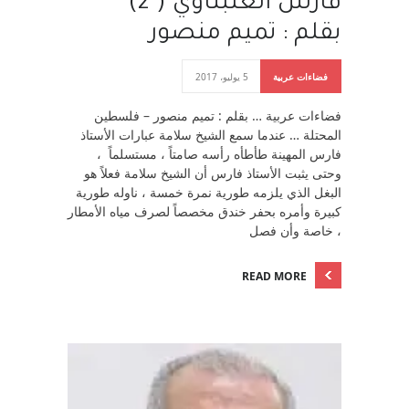
فارس العنبتاوي ( 2)
بقلم : تميم منصور
فضاءات عربية
5 يوليو، 2017
فضاءات عربية … بقلم : تميم منصور – فلسطين
المحتلة … عندما سمع الشيخ سلامة عبارات الأستاذ
فارس المهينة طأطأه رأسه صامتاً ، مستسلماً ،
وحتى يثبت الأستاذ فارس أن الشيخ سلامة فعلاً هو
البغل الذي يلزمه طورية نمرة خمسة ، ناوله طورية
كبيرة وأمره بحفر خندق مخصصاً لصرف مياه الأمطار
، خاصة وأن فصل
READ MORE