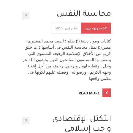
محاسبة النفس
0
كتابات ومواد دينية
20 نوفمبر، 2015
كتابات ومواد دينية (:) بقلم : السيد محمد المسيرى –
مصر (:) تمثل محاسبة النفس فى أساسها ذات خلق
كريم من الأخلاق الإسلامية الرفيعة المستوى التى
يتصف بها المسلمون الصالحون الذين يخشون الله عز
وجل , وعقابه لهم , ويرجون رحمته من أجل إبتغاء
وجهه الكريم , ورضوانه , وفضله عليهم لكونها فى
مكمن واقعها
READ MORE
التكتل الإقتصادى
0
واجب إسلامى