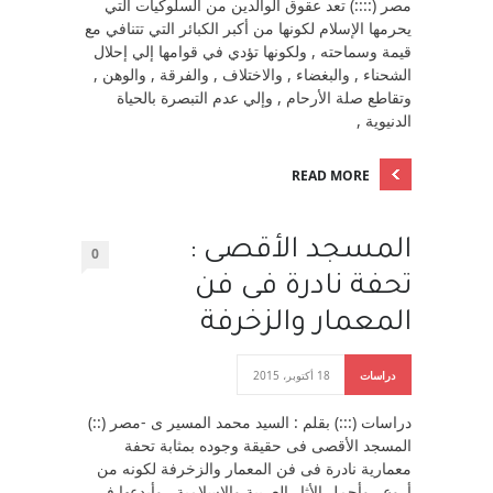
مصر (::::) تعد عقوق الوالدين من السلوكيات التي
يحرمها الإسلام لكونها من أكبر الكبائر التي تتنافي مع
قيمة وسماحته , ولكونها تؤدي في قوامها إلي إحلال
الشحناء , والبغضاء , والاختلاف , والفرقة , والوهن ,
وتقاطع صلة الأرحام , وإلي عدم التبصرة بالحياة
الدنيوية ,
READ MORE
المسجد الأقصى :
0
تحفة نادرة فى فن
المعمار والزخرفة
دراسات
18 أكتوبر، 2015
دراسات (:::) بقلم : السيد محمد المسير ى -مصر (::)
المسجد الأقصى فى حقيقة وجوده بمثابة تحفة
معمارية نادرة فى فن المعمار والزخرفة لكونه من
أروع , وأجمل الأثار العربية والإسلامية , وأبدعها فى