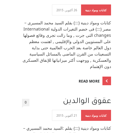
كتابات ومواد دينية
26 أكتوبر، 2015
كتابات ومواد دينية (:::) بقلم السيد محمد المسيرى –
مصر (:::) فى خضم التغيرات الدولية International
changes التى جرت , وما زالت تجرى وقائع فصولها
على المستويين الدولى والإقليمى , اهتمت معظم
دول العالم خاصة بعد الحرب العالمية حتى بداية
التسعينات من القرن الماضى بالمسائل السياسية
والعسكرية , ووجهت أكثر ميزانياتها للإنفاق العسكرى
دون الإهتمام
READ MORE
عقوق الوالدين
0
كتابات ومواد دينية
21 أكتوبر، 2015
كتابات ومواد دينية (:::) بقلم :السيد محمد المسيري –