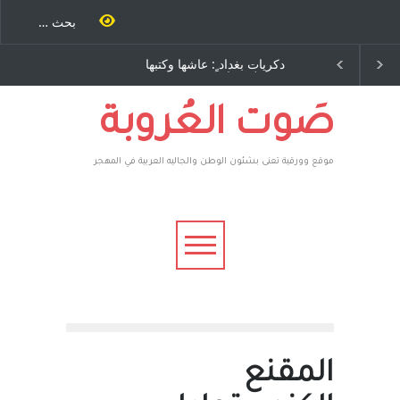
ٍ: عاشها وكتبها
الاستيطان ومسلسل الخداع
ح – نيوجرسي –
المستمر - قلم : راسم عبيدات
تحدة الامريكية
صَوت العُروبة
موقع وورقية تعنى بشئون الوطن والجاليه العربية في المهجر
المقنع