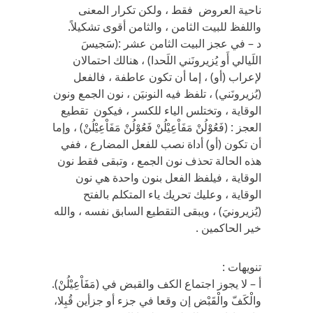
ناحية العروض فقط ، ولكن تكرار المعنى
واللفظ للبيت الثامن ، والثامن أقوى تشكيلاً.
د – في عجز البيت الثامن عشر :(سَجيسَ
اللَيالي أَو يُزيرونَني اللَحدا) ، هنالك احتمالان
لإعراب (أو) ، إما أن تكون عاطفة ، فالفعل
(يُزيرونَني) ، تلفظ فيه النونيَن ، نون الجمع ونون
الوقاية ، وتختلس الياء للكسر ، فيكون تقطيع
العجز : (فَعُوْلُنْ مَفَاْعِيْلُنْ فَعُوْلُنْ مَفَاْعِيْلُنْ) ، وإما
أن تكون (أو) أداة نصب للفعل المضارع ، ففي
هذه الحالة تحذف نون الجمع ، وتبقى فقط نون
الوقاية ، فيلفظ الفعل بنون واحدة هي نون
الوقاية ، وعليك تحريك ياء المتكلم بالفتح
(يُزيرونيَ) ، ويبقى التقطيع السابق نفسه ، والله
خير الحاكمين .
تنويهات :
أ – لا يجوز اجتماع الكف والقبض في (مَفَاْعِيْلُنْ).
والْكَفّ والْقَبْض إن وقعا في جزء أو جزأين قُبِلا،