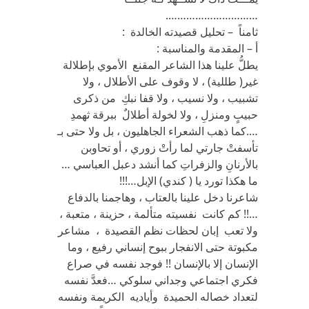
………………………….
ثامناً – تحليل قصيدته الخالدة :
أ – المقدمة والمناسبة :
يطلُّ علينا هذا الشاعر المقنع الأموي بإطلالة
غير( طللية) ، لا وقوف على الأطلال ، ولا
تشبيب ، ولا نسيب ، ولا قفا نبكِ من ذكرى
حبيبٍ ومنزلِ ، ولا لخولة أطلالٌ ببرقة ثهمدِ
….كما ذهب الشعراء الجاهليون ، بل ولا حتى بـ
تأسفتْ جارتي لما رأتْ زوري ، أو تحاوبن
بالأرنانِ والزفراتِ كما أنشد دعبل العباسي …
ما هكذا تورد يا ( كندي) الإبل…!!!
شاعرنا دخل علينا بالعتاب ، وهاجمنا بالدفاع
…!! كم كانت نفسيته متألمة ، حزينة ، متعبة ،
ولا تعب إبان لحظات نظم القصيدة ، مشاعر
مكبوتة حتى الانفجار ببوح إنساني رفيع ، وما
الإنسان إلا بالإنسان !! فوجد نفسه في صراع
فكري اجتماعي وجداني سلوكي …فعدَّ نفسه
لتعداد خصاله الحميدة وأياديه الكريمة ونفسه