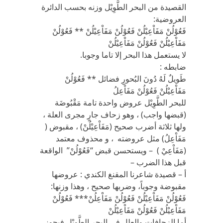
القصيدة من البحر الطَّوِيْل وزنه بحسب الدائرة
العروضية:
فَعُوْلُنْ مَفَاْعِيْلُنْ فَعُوْلُنْ مَفَاْعِيْلُنْ ** فَعُوْلُنْ
مَفَاْعِيْلُنْ فَعُوْلُنْ مَفَاْعِيْلُنْ
لا يستعمل هذا البحر إلا تاما وجوبا.
ضابطه :
طَويلٌ لَهُ دُونَ البُحورِِ فضائل ** فَعُوْلُنْ
مَفَاْعِيْلُنْ فَعُوْلُنْ مَفَاْعِلُ
للبحر الطَّوِيْل عروض واحدة تامة مَقْبُوضَة
(قبضها واجب) ، وهو زحاف جارٍ مجرى العلة ،
ولها ثلاثة أضرب صحيح (مَفَاْعِيْلُنْ) ، مقبوض (
مَفَاْعِلُ) مثل عروضته ، و محذوف معتمد
(مَفَاْعِيْ ) – ويستحسن قبض “فَعُوْلُنْ” الواقعة
قبل هذا الضرب –
أ – قصيدة شاعرنا المقنغ الكندي : عروضها
مقبوضة وجوباً، وضربها صحيح ، وهذا وزنها:
فَعُوْلُنْ مَفَاْعِيْلُنْ فَعُوْلُنْ مَفَاْعِلُنْ*** فَعُوْلُنْ
مَفَاْعِيْلُنْ فَعُوْلُنْ مَفَاْعِيْلُنْ
أما الزحافات والعلل في البحر الطَّوِيْل فيجوز