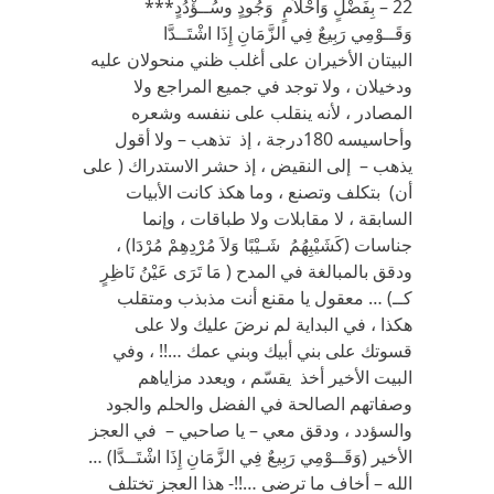
22 – بِفَضْلٍ وَأَحْلاَمٍ وَجُودٍ وسُــؤْدُدٍ***
وَقَــوْمِي رَبِيعٌ فِي الزَّمَانِ إِذَا اشْتَــدَّا
البيتان الأخيران على أغلب ظني منحولان عليه
ودخيلان ، ولا توجد في جميع المراجع ولا
المصادر ، لأنه ينقلب على ننفسه وشعره
وأحاسيسه 180درجة ، إذ تذهب – ولا أقول
يذهب – إلى النقيض ، إذ حشر الاستدراك ( على
أن) بتكلف وتصنع ، وما هكذ كانت الأبيات
السابقة ، لا مقابلات ولا طباقات ، وإنما
جناسات (كَشَيْبِهُمُ شَـيْبًا وَلاَ مُرْدِهِمْ مُرْدَا) ،
ودقق بالمبالغة في المدح ( مَا تَرَى عَيْنُ نَاظِرٍ
كــ) … معقول يا مقنع أنت مذبذب ومتقلب
هكذا ، في البداية لم نرضَ عليك ولا على
قسوتك على بني أبيك وبني عمك …!! ، وفي
البيت الأخير أخذ يقسّم ، ويعدد مزاياهم
وصفاتهم الصالحة في الفضل والحلم والجود
والسؤدد ، ودقق معي – يا صاحبي – في العجز
الأخير (وَقَــوْمِي رَبِيعٌ فِي الزَّمَانِ إِذَا اشْتَــدَّا) …
الله – أخاف ما ترضى …!!- هذا العجز تختلف