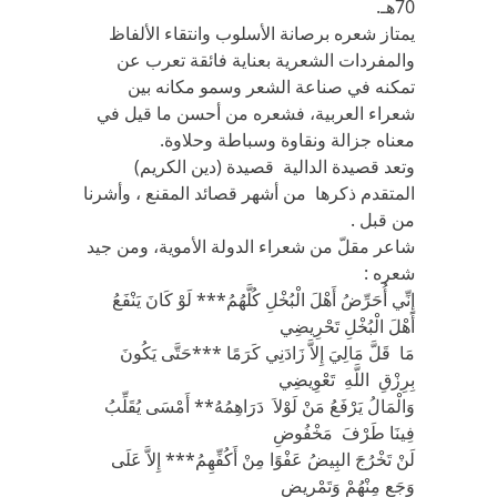
70هـ.
يمتاز شعره برصانة الأسلوب وانتقاء الألفاظ
والمفردات الشعرية بعناية فائقة تعرب عن
تمكنه في صناعة الشعر وسمو مكانه بين
شعراء العربية، فشعره من أحسن ما قيل في
معناه جزالة ونقاوة وسباطة وحلاوة.
وتعد قصيدة الدالية قصيدة (دين الكريم)
المتقدم ذكرها من أشهر قصائد المقنع ، وأشرنا
من قبل .
شاعر مقلّ من شعراء الدولة الأموية، ومن جيد
شعره :
إِنِّي أُحَرِّضُ أَهْلَ الْبُخْلِ كُلَّهُمُ*** لَوْ كَانَ يَنْفَعُ
أَهْلَ الْبُخْلِ تَحْرِيضِي
مَا قَلَّ مَالِيَ إِلاَّ زَادَنِي كَرَمًا ***حَتَّى يَكُونَ
بِرِزْقِ اللَّهِ تَعْوِيضِي
وَالْمَالُ يَرْفَعُ مَنْ لَوْلاَ دَرَاهِمُهُ** أَمْسَى يُقَلِّبُ
فِينَا طَرْفَ مَخْفُوضِ
لَنْ تَخْرُجَ البِيضُ عَفْوًا مِنْ أَكُفِّهِمُ*** إِلاَّ عَلَى
وَجَعٍ مِنْهُمْ وَتَمْرِيضِ