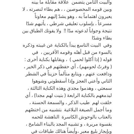
والبيت الثامن يتضمن علاقة مقابلة ما بينه
وبين قومه المخصوصين ، ، هم بطاء لنصرته ، لا
يعيرون اهتماماً به ، وهو يشدّ إليهم معاوناً
مسرعاً ، بإسلوب تعليقي شرطي ، يأتيهم شدّا
نتيجة وجواباً لدعوته مدّا !! ولا يفوتك الطباق بين
بطاء وشدّا
وفي البيت التاسع يبدأ بالكناية عن غيبته وذكره
بالسوء من قبل أهله وقومه الأقربين ، في
قوله ( إذا أكلوا لحمي ) ، ويقابلها بكناية أخرى :
( وفرتُ لحومهم) ، أي حفظتهم في ذكر الخير ،
ودافعت عنهم ، ويتابع متألماً حزيناً في الشطر
الثاني وأعني العجز وإذا أسقطوني وشوهوا
سمعتي ، وهدموا مجدي وهذه الكناية الثالثة ،
ليدمغهم بالكناية الرابعة ( بنيت لهم مجدا) ، أي
خلقت لهم طيب الذكر ، والسمعة الحسنة ،
وما أجمل الصيغة البلاغية بتشبيه من اختصّهم
بالعتاب بالوحوش الكاسرة الناهشة للحمه
بقسوة مريرة ، و تشبيه المجد بالبناء الشامخ ،
وبإيجاز بليغ معبر ،وأيضاً هنالك طباقات في