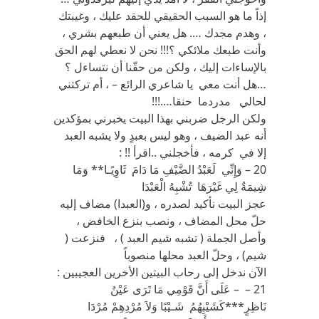
إذاً ما هو السبب الحقيقي للحقد عليك ، وغيبتك
، وهدم مجدك …. هل يعني أن طبعهم بشري ،
وأنت طبعك ملائكي ؟!!! نحن لا نعطي لهم الحق
بالإساءات إليك ، ولكن من حقّنا أن نتساءل ؟
…هل أنت معي يا شاعري الرائع – ، أم تركتني
لحالي مدردما حنقا….!!!
ولكن الرجل ضربني بهذا البيت يخبرني بمؤكدين
أنه عبد الضيف ، وهو ليس بعبدٍ ولا يشبه العبد
إلا في كرمه ، فأخجلني ..اقرأ !! :
20 – وَإِنِّي لَعَبْدُ الضَّيْفِ مَا دَامَ ثَاوِيًـا** وَمَا
شِيمَةٌ لِي غَيْرَهَا تُشْبِهُ الْعَبْدَا
عجز البيت نأكيد لصدره ، و(العبدا) مضاف إليه
حلّ محل المضاف ، ونصب بنزع الخافض ،
وأصل الجملة ( تشبه شيم العبد ) ، فنزعت (
شيم) ، وحلّ العبد محلها منصوباً
الآن ندخل إلى رحاب البيتين الأخرين العجيبين :
21 – – عَلَى أَنَّ قَوْمِي مَا تَرَى عَيْنُ
نَاظِرٍ***كَشَيْبِهُمُ شَـيْبًا وَلاَ مُرْدِهِمْ مُرْدَا