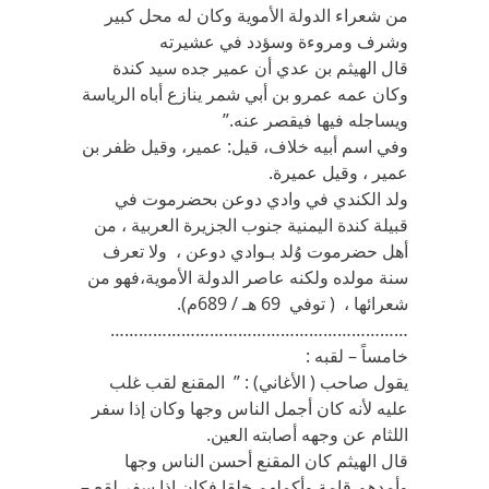
من شعراء الدولة الأموية وكان له محل كبير
وشرف ومروءة وسؤدد في عشيرته
قال الهيثم بن عدي أن عمير جده سيد كندة
وكان عمه عمرو بن أبي شمر ينازع أباه الرياسة
ويساجله فيها فيقصر عنه.”
وفي اسم أبيه خلاف، قيل: عمير، وقيل ظفر بن
عمير ، وقيل عميرة.
ولد الكندي في وادي دوعن بحضرموت في
قبيلة كندة اليمنية جنوب الجزيرة العربية ، من
أهل حضرموت وُلد بـوادي دوعن ، ولا تعرف
سنة مولده ولكنه عاصر الدولة الأموية،فهو من
شعرائها ، ( توفي 69 هـ / 689م).
………………………………………………………
خامساً – لقبه :
يقول صاحب ( الأغاني) : ” المقنع لقب غلب
عليه لأنه كان أجمل الناس وجها وكان إذا سفر
اللثام عن وجهه أصابته العين.
قال الهيثم كان المقنع أحسن الناس وجها
وأمدهم قامة وأكملهم خلقا فكان إذا سفر لقع –