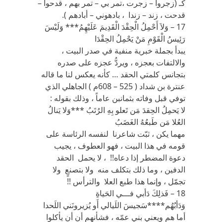
كـ (زجروا – زجرت ،تمر بي – تمر بهم ، قدحوا –
قدحت ، زند – زندا ، بادهوني – أبادهم ).
17 – وَلاَ أَحْمِلُ الْحِقْدَ الْقَدِيمَ عَلَيْهِمُ*** وَلَيْسَ
رَئِيسُ الْقَوْمِ مَنْ يَحْمِلُ الحِقْدَا
يبدأ بجملة خبرية منفية في صدر البيت ،
والالتفات بعجزه ، ويردُّ عجزه على صدره
بتجانس كلمتي الحقد … كأنه يعكس لنا ما قاله
عنترة بن شداد ( 525 – 608م ) الجاهلي الذي
توفي قبل وفاته بثمانبن عاماً ، وذلك بقوله :
لا يَحمِلُ الحِقدَ مَن تَعلو بِهِ الرُتَبُ ***وَلا يَنالُ
العُلا مَن طَبعُهُ الغَضَبُ
مهما يكن ، ثبّت شاعرنا لنفسه الرئاسة على
قومه في هذا البيت ، فهو العطوف ، يجيب
دعوة المضطر إذا دعاه!! ، لا يحمل الحقد
الدفين ، وما ذلك بتكلف منه ولا بتصنعٍ ولا
تجمّل ، وإنما هذا طبع العلا والترأس !!
18 – فَذلِكَ دَأبي فـــي الحَياةِ
وَدَأبُهُم****سَجيسَ اللَيالي أَو يُزيرونَني اللَحدا
أما هم ويعني بني عمّه ، فشأنهم أن أن يأكلوا