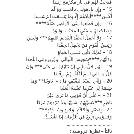
قَدَحتُ لَهُم في نار مكرُمةٍ زَنـدا
15 – وَإِن بادَهونـي بِالعَـــداوَةِ لَم
أَكُــن****أَبادُهُمُ إِلّا بِما يَنـــعَت الرُشـــدا
16 – وَإِن قَطَعوا مِنّي الأَواصِر ضَلَّةً****
وَصَلتُ لَهُـم مُنّي المَحَبَّــةِ وَالوُدّا
17 – وَلاَ أَحْمِلُ الْحِقْدَ الْقَدِيمَ عَلَيْهِمُ*** وَلَيْسَ
رَئِيسُ الْقَوْمِ مَنْ يَحْمِلُ الحِقْدَا
18 – فَذلِكَ دَأبي فـــي الحَياةِ
وَدَأبُهُم****سَجيسَ اللَيالي أَو يُزيرونَني اللَحدا
19 – لهُمْ جُلُّ مَالِي إِنْ تَتَابَعَ لِــي غِنًى*** وَإِنْ
قَلَّ مَــالِي لَــمْ أُكَلِّفْــهُمُ رِفْـدَا
20 – وَإِنِّي لَعَبْدُ الضَّيْفِ مَا دَامَ ثَاوِيًـا** وَمَا
شِيمَةٌ لِي غَيْرَهَا تُشْبِهُ الْعَبْدَا
21 – – عَلَى أَنَّ قَوْمِي مَا تَرَى عَيْنُ
نَاظِرٍ***كَشَيْبِهُمُ شَـيْبًا وَلاَ مُرْدِهِمْ مُرْدَا
22 – بِفَضْلٍ وَأَحْلاَمٍ وَجُودٍ وسُــؤْدُدٍ***
وَقَــوْمِي رَبِيعٌ فِي الزَّمَانِ إِذَا اشْتَــدَّا
……………………………..
ثالثاً – نظرة عروضية :