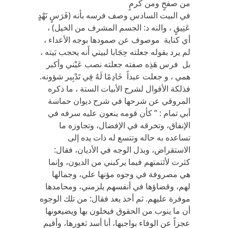
من صفحٍ ومن كرمٍ
في البيت السادس وصف فرسه بأنه (فَرَسٍ نَهْدٍ
عَتِيقٍ ، والنه د: الجسم المشرف من الخيل) ،
أي كناية موصوف عن صمودها بوجه الأعداء ،
لم يرد بقوله جعلته حِجَابا لبيتي أَنه يحجب بَيته ،
بل فرس هَذِه صفته جعلته نصب عَيْني وأكبر
همي ، و جعلت عبداً خَادِمًا لَهُ فِي تَدْبِير شؤونه.
فذلكة الأقوال لشرح الأبيات الستة ، ما ذكره
المروقي عن شرحها في شرح ديوان حماسة
أبي تمام : ” كأن قومه ينعون عليه سرفه في
الإنفاق، وتخرقه في الإفضال، وتجاوزه ما
تساعده به حاله وتتسع له ذات يده إلى
الاستقراض، وبذل الوجه في الأديان، فقال:
كثرت لأئتمتهم فيما يركبني من الديون، وإنما
هي مصروفة في وجوه مؤنها علي، وجمالها
لهم، وقضاؤها في أنفسهم يلزمني، ومحامدها
موفرة عليهم. ثم أخذ يعد فقال: من تلك الوجوه
أن ما ينوب من الحقوق فيخلون بها ويضيعونها
عجزاً عن الوفاء بواجبها، أنا أسد ثغورها، وأقيم