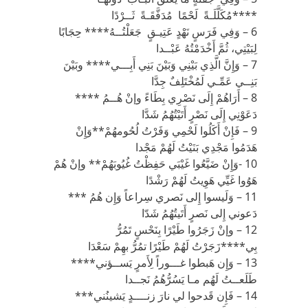
****مُكَلَّلَـةً لَحْمًا مُدَفَّقَـةً ثَــرْدًا
6 – وَفِي فَرَسٍ نَهْدٍ عَتِيـقٍ جَعَلْتُــهُ**** حِجَابًا
لِبَيْتِي، ثُمَّ أَخْدَمْتُهُ عَبْــدا
7 – وَإِنَّ الَّذِي بَيْنِي وَبَيْنَ بَنِي أَبِـــي**** وبَيْنَ
بَنِــي عَمِّـي لَمُخْتَلِفٌ جِدَّا
8 – أَرَاهُمْ إِلَى نَصْرِي بِطَاءً وإنْ هُــمُ ****
دَعَوْنِي إِلَى نَصْرٍ أَتَيْتُهُمُ شَدَّا
9 – فَإِنْ أَكَلُوا لَحْمِي وَفَرْتُ لُحُومهُمْ**وَإِنْ
هَدَمُوا مَجْدِي بَنَيْتُ لَهُمْ مَجْدا
10 -وَإِنْ ضَيَّعُوا غَيْبَي حَفِظْتُ غُيُوبَهُمْ** وإنْ هُمْ
هَوُوا غَيِّي هَوِيتُ لَهُمْ رَشْدًا
11 – وَلَيسوا إِلى نَصري سِراعاً وَإِن هُمُ ***
دَعوني إِلى نَصرٍ أَتَيتُهُمُ شَدّا
12 – وإنْ زَجَرُوا طَيْرًا بِنَحْسٍ تَمُرُّ
بِي****زَجَرْتُ لَهُمْ طَيْرًا تمُرُّ بهِمْ سَعْدَا
13 – وَإِن هَبطوا غـــوراً لِأَمرٍ يَســؤني****
طَلَعــتُ لَهُم مـا يَسُرُّهُمُ نَجــدا
14 – فَإِن قَدحوا لي نارَ زنــــدٍ يَشينُني***