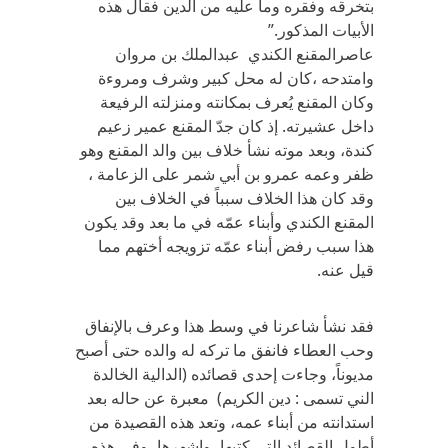
بتخرقه وفقره وما عليه من الدين فقال هذه
الأبيات المذكور.”
عاصرالمقنع الكندي عبدالملك بن مروان
وامتدحه ،كان له محل كبير وشرف ومروءة
وكان المقنع يُعرف بمكانته ومنزلته الرفيعة
داخل عشيرته. إذ كان جدّ المقنع عمير زعيم
كندة، وبعد موته نشأ خلاف بين والد المقنع وهو
ظفر وعمه عمرو بن أبي شمر على الزعامة ،
وقد كان هذا الخلاف سبباً في الخلاف بين
المقنع الكندي وأبناء عمّه في ما بعد وقد يكون
هذا سبب رفض أبناء عمّه تزويجه أختهم مما
قيل عنه.
فقد نشأ شاعرنا في وسط هذا وعرف بالإنفاق
وحب العطاء فانفق ما تركه له والده حتى أصبح
مديوناً، وجاءت إحدى قصائده (الدالية الخالدة
الني تسمى : دين الكريم) معبرة عن حاله بعد
استدانته من أبناء عمه، وتعد هذه القصيدة من
أطول القصائد التي كتبها، واشهرها، وفي هذه