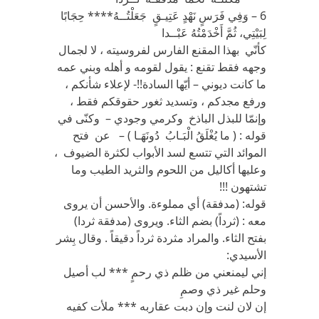
6 – وَفِي فَرَسٍ نَهْدٍ عَتِيـقٍ جَعَلْتُــهُ**** حِجَابًا
لِبَيْتِي، ثُمَّ أَخْدَمْتُهُ عَبْــدا
كأنّي بهذا المقنع الفارس لفروسيته ، لا لجمال
وجهه فقط تقنع : يقول لقومه و أهله وبني عمه
ما كانت ديوني – أيّها السادة!!- لإعلاء شأنكم ،
ورفع مجدكم ، وتسديد ثغور حقوقكم فقط ،
وإنمّا للبذل الباذخ وكرمي وجودي – وكنّى في
قوله : ( ما يُغْلَقُ الْبَـابُ دُونَهَـا ) – عن فتح
الموائد التي تتسع لسد الأبواب لكثرة الضيوف ،
وعليها أكاليل من اللحوم والثريد الطيب وما
تشتهون !!!
قوله: (مدفقة) أي مملوءة. والأحسن أن يروى
معه : (ثرداً) بضم الثاء. ويروى (مدفقة ثردا)
بفتح الثاء. والمراد مثردة ثرداً دقيقاً . وقال بِشر
الأسيدي:
إني ليمنعني من ظلم ذي رحمٍ *** لب أصيل
وحلم غير ذي وصمِ
إن لان لنت وإن دبت عقاربه *** ملأت كفيه