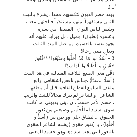
ٌ…).
وبعد حصر الديون لتكسبهم مجدا ، يشرع بالبيت
الثاني مستفهماً منهم مستنكراً قباحتهم معه ،
ويلبس لباس التوازن المتعقل بين يسره
وعسره (بطباق) جميل ، بل ويزايد عليهم أنه
يجهد نفسه بالعسرة. ويواصل البيت الثالث
وتعال معي رجاءً!!
3 – أَسُدُّ بِهِ مَا قَدْ أَخَلُّوا وَضَيَّعُوا***ثُغُورَ
حُقُوقٍ مَا أَطَاقُـوا لَهَا سَدَّا
دقّق معي الصيغ البلاغية المتتالية في هذا البيت
( أسدُّ …سدّأ) ،جناس ناقص اشتقاقي رائع
يتلقف السامع الفطن القافية قبل أن ينطقها
الشاعر ، والشاعر لم يترك مجالاً للشك والريب
، حسم الأمر حسماّ ،أن ديني وديوني ما كانت
سوى تسديد لما أخلّيتم وضيعتم من ثغور
الحقوق …الطباق جلي وواضح بين ( أسدُّ و
أخلّوا) ، و (ثغور حقوق ) يشبه الشاعر الحقوق
بالثغور التي يجب سدادها وهو تجسيد للمعنى