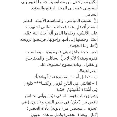
الكبيرة ، وجعل من مظلوميته جسراً لعبور بني
أبيه وبني عمه إلى المجد الرفيع والسؤدد
السامي !!
إنَّ السببَ المباشر ، والمناسبة الأليمة لنظم
المقنع أفضلِ عقد قصائده – والتي اشتهرت
على الألسُن، وخلدها الدهر أنَّه أحبَّ ابنة عمِّه
أيضًا، وخطبها إلى أبيها وإخوتها، فرفضوا تزويجه
إيَّاها، وما الحجة؟!!
نعم الحجة جاهزة هي فقره ودَينه، وما سبب
فقره ودينه؟ لأنَّه لا يردُّ السائلين والمحتاجين
والفقراء، وبابه مفتوح للضيوف على
مصراعيه!!:
ب – تحليل أبيات القصيدة نقدياً وبلاغياً:
1 – يُعَاتِبُنِي فِي الدَّيْنِ قَوْمِي وَإِنَّمَــا*** دُيُونِيَ
فِي أَشْيَاءَ تُكْسِبُهُمْ حَمْـدَا
يشرع بعتاب قومه له في دَيْنه ،ويأتي بجناس
ناقص بين ( َديْن) في صدر البيت و ( ديون ) في
عجزه ، فيحصر أمر ( ديونه) بأداة الحصر (
إنّما) ، وبعد ( الحصر) يكمل … هذه الديون