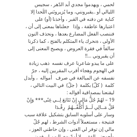
لحمي ، ويهدموا مجدي أبد الدّهر ، سجيس
الليالي أو ..يقبرونني، وما يُزيرونَني اللَحدا إلا
كناية عن دفنه في القبر ، وأخذنا (أو) على
اعتبارها عاطفة ، وإذا جعلناها بمعنى إلى أن ،
فننصب الفعل المضارع بعدها ، ونحذف النون
الأولى ، ةنحرك ياء المتكلم بالفتح ، كما ذكرنا
سالفاً في فقرة العروض ، ويصبح المعنى إلى
أن يقبروني …!!
على ما يبدو شاعرنا عرف نفسه ذهب زيادة
في الهجوم وهجاء أقرب المقربين إليه ، جرّ
نفسفه عن المبالغة في صرف أمواله ، وأبدل
كلمة ( كلّ) بكلمة ( جلّ) في البيت التالي ،
ليقنعنا بمصداقية أقواله :
19 – لهُمْ جُلُّ مَالِي إِنْ تَتَابَعَ لِــي غِنًى*** وَإِنْ
قَلَّ مَــالِي لَــمْ أُكَلِّفْــهُمُ رِفْـدَا
وسار على أسلوبه السابق بتشكيل علاقة سبب
فنتيجة ، مستعملاً أدوات الشرط ، لهم جُلّ
مالي إن توفر لي الغنى ، وإن حاطني العوز ،
وأحوجني الفقر ، لا أمدّ يدي إليهم ليرفدوني …