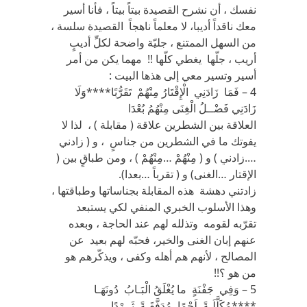
نفسك ، أن نشرح القصيدة بيتاً بيتاً ، فأنا أسير
معك ناقداً أديبا، لا معلماً ناهجاً القصيدة سلسة ،
من السهل الممتنع ، جليّة واضحة لكلِّ أديبٍ
أريب ، جلّها يغطي كلّها !! مهما يكن من أمر
أسير وتسير معي إلى هذها البيت :
4 – فَمَا زَادَنِي الْإِقْتَارُ مِنْهُمْ تَقَرُّبًا****وَلَا
زَادَنِي فَضْــلُ الْغِنَى مِنْهُمُ بُعْدَا
العلاقة بين الشطرين علاقة ( مقابلة ) ، لذا لا
يفوتك ما في الشطرين من جناسٍ ، و ( زادني
….زادني ) و ( مِنْهُمْ …مِنْهُمْ ) ، ومن طباقٍ بين (
الإقتار …الغنى) و ( تقرباً …بعدا).
زادتني دهشة هذه المقابلة بجناساتها وطباقتها ،
وهذا الأسلوب الخبري المنفي لكي يستبعد
تقرّبه لقومه وتذلله لهم عند الحاجة ، وبعده
عنهم إبان الغنى والخير، فحبّه لهم بعيد عن
المصالح ، لأنهم هم أهله وكفى ، ويذكّرهم هو
من هو ؟!!
5 – وَفِي جَفْنَةٍ ما يُغْلَقُ الْبَـابُ دُونَهَـا
****مُكَلَّلَـةً لَحْمًا مُدَفَّقَـةً ثَــرْدًا