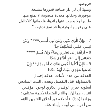
فروصها.
ومنها: أن لي دار ضيافة قدورها مشبعة
موفورة، وجفانها معددة منصوبة، لا يمنع منها
طالبها ولا يحجب عنها رائدها، فلحمانها كلأكاليل
على رءوسها، وثرئدها قد نمق تدقيقه.”
7 – وَإِنَّ الَّذِي بَيْنِي وَبَيْنَ بَنِي أَبِـــي**** وبَيْنَ
بَنِــي عَمِّـي لَمُخْتَلِفٌ جِدَّا
8 – أَرَاهُمْ إِلَى نَصْرِي بِطَاءً وإنْ هُــمُ ****
دَعَوْنِي إِلَى نَصْرٍ أَتَيْتُهُمُ شَدَّا
9 – فَإِنْ أَكَلُوا لَحْمِي وَفَرْتُ لُحُومهُمْ**وَإِنْ
هَدَمُوا مَجْدِي بَنَيْتُ لَهُمْ مَجْدا
العلاقة بين هذه الأبيات علاقة إجمال
بالمساواة قبل التفصيل وبعده ، البيت السادس
أسلوبه خبري توكيدي إنكاري لوجود مؤكدين
اثنين ، هما إنّ ، واللام المتصلة بكلمة مختلف ؛
وزادها (جدا) ،فأخلاقه غير أخلاق اللائمين اللوّم
من أخوته بني أبيه ، وأبناء عمّه.