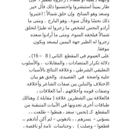
طار يميناً استبشروا واحتسبوا ذلك فأل خير
وسعد وهو السانح وإن حلق شمالاً ؛ اعتبروا
ذلك نحسًا وفأل سوء ، وهو البارح . ومتى ما
أرادو النحس لشخص ما زجروا له طيرًا لتحلق
شمالاً فيلحقه السوء، ومتى ما أرادوا سعده
زجروا له الطير جهة اليمين ليسعد ويكون
موفقا.
على العموم في المقطع الثاني ( 8 – 16) ،
دلالة تكرار المتضادات ، والمقابلات ، والأسلوب
التعليقي الشرطي ، وعلاقة النتائج بالأسباب
جلية واضحة في القصيدة، والحق هو بيان
الاختلاف والتباين بين صفات الشاعر وأخلاقه
وصفات قومه وأخلاقهم ، أما العلاقات ،
فالعلاقة بين الشطرين علاقة ( مقابلة ). وهنالك
طباقات أخرى تجدونها في الأبيات المتبقية من
المقطع كـ (نحس- سعد ، هبطوا – طلعت ، ،
يسؤني – يسرهم ، ، بادهوني – لم أكن أبادهم ،،
قطعوا – وصلت ) ، وجناسات تامة أو ناقصة ،