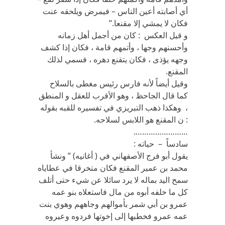
أي أصابته أعين الناس – فيمرض ويلحقه عنت
فكان لا يمشي إلا مقنعا.”
و قيل العكس : كان من أجمل أهل زمانه
وأحسنهم وجها ، وأتمهم قامة ، فكان إذا كشف
وجهه يؤذى ، فكان يتقنع دهره ، فسمي لذلك
المقنع.
وقيل أيضاً لأنه فارس رئيس مغطى بالسلاح
كما قال الجاحظ ، وهو الأقرب للعقل و المنطق
، وهكذا ذهب التبريزي في تفسيره للقبه بقوله
: ن المقنع هو اللابس لسلاحه.
…………………….
سادساً – حياته :
يقول أبو فرج الأصفهاني في ( أغانيه) ” ونشأ
محمد بن عمير المقنع فكان متخرقا في عطاياه
سمح اليد بماله لا يرد سائلا عن شيء حتى أتلف
كل ما خلفه أبوه من مال فاستعلاه بنو عمه
عمرو بن أبي شمر بأموالهم وجاههم وهوي بنت
عمه عمرو فخطبها إلى إخوتها فردوه وعيروه