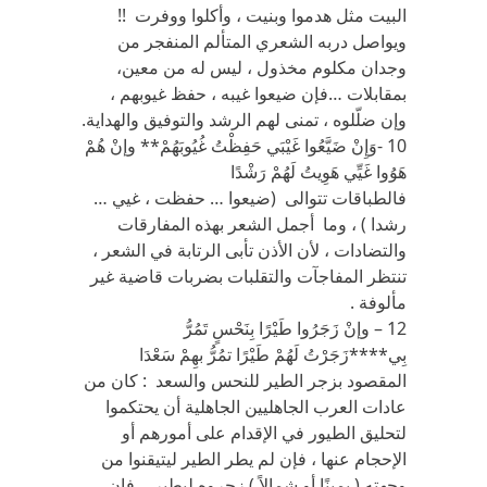
البيت مثل هدموا وبنيت ، وأكلوا ووفرت !!
ويواصل دربه الشعري المتألم المنفجر من
وجدان مكلوم مخذول ، ليس له من معين،
بمقابلات …فإن ضيعوا غيبه ، حفظ غيوبهم ،
وإن ضلّلوه ، تمنى لهم الرشد والتوفيق والهداية.
10 -وَإِنْ ضَيَّعُوا غَيْبَي حَفِظْتُ غُيُوبَهُمْ** وإنْ هُمْ
هَوُوا غَيِّي هَوِيتُ لَهُمْ رَشْدًا
فالطباقات تتوالى (ضيعوا … حفظت ، غيي …
رشدا ) ، وما أجمل الشعر بهذه المفارقات
والتضادات ، لأن الأذن تأبى الرتابة في الشعر ،
تنتظر المفاجآت والتقلبات بضربات قاضية غير
مألوفة .
12 – وإنْ زَجَرُوا طَيْرًا بِنَحْسٍ تَمُرُّ
بِي****زَجَرْتُ لَهُمْ طَيْرًا تمُرُّ بهِمْ سَعْدَا
المقصود بزجر الطير للنحس والسعد : كان من
عادات العرب الجاهليين الجاهلية أن يحتكموا
لتحليق الطيور في الإقدام على أمورهم أو
الإحجام عنها ، فإن لم يطر الطير ليتيقنوا من
وجهته ( يمينًا أو شمالاً ) زجروه ليطير ، فإن