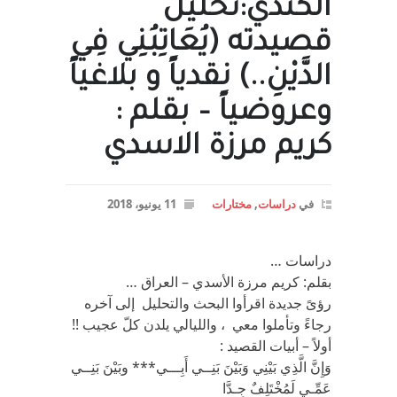
الكندي:تحليل
قصيدته (يُعَاتِبُنِي فِي
الدَّيْنِ..) نقدياً و بلاغياً
وعروضياً – بقلم :
كريم مرزة الاسدي
في
دراسات
,
مختارات
11 يونيو، 2018
دراسات …
بقلم: كريم مرزة الأسدي – العراق …
رؤىً جديدة اقرأوا البحث والتحليل إلى آخره
رجاءً وتأملوا معي ، والليالي يلدن كلّ عجيب !!
أولاً – أبيات القصيد :
وَإِنَّ الَّذِي بَيْنِي وَبَيْنَ بَنِــي أَبِـــي*** وبَيْنَ بَنِــي
عَمِّـي لَمُخْتَلِفٌ جِـدَّا