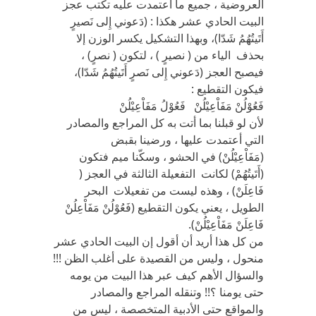
العروضية ، جميع ما أعتمدت عليه تكتب عجز
البيت الحادي عشر هكذا : (دَعوني إِلى نَصيرٍ
أَتَيتُهُمُ شَدّا)، وبهذا التشكيل يكسر الوزن إلا
بحذف الياء من ( نصيرٍ ) ، لتكون ( نصرٍ) ،
فيصبح العجز (دَعوني إِلى نَصرٍ أَتَيتُهُمُ شَدّا)،
فيكون التقطيع :
فَعُوْلُنْ مَفَاْعِيْلُنْ فَعُوْلُ مَفَاْعِيْلُنْ
لأن لو قبلنا بما أتت به كل المراجع والمصادر
التي أعتمدت عليها ، ورضينا بقبض
(مَفَاْعِيْلُنْ) في الحشو ، وسكّنا ميم فتكون
(أَتَيتُهُمْ) لكانت التفعيلة الثالثة في العجز (
فَاعِلَنْ) ، وهذه ليست من تفعيلات البحر
الطويل ، يعني يكون التقطيع (فَعُوْلُنْ مَفَاْعِلُنْ
فَاعِلَنْ مَفَاْعِيْلُنْ).
من كل هذا أريد أن أقول إن البيت الحادي عشر
منحول ، وليس من القصيدة على أغلب الظن !!!
والسؤال الأهم كيف عبر هذا البيت من يومه
حتى يومنا ؟!! وتنقله المراجع والمصادر
والمواقع حتى الأدبية المتخصصة ، ليس من