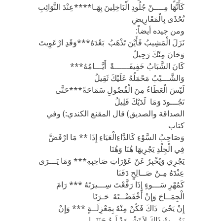
كَأَنَّهَا مِــــنْ جُلُودِ الْبَاخِلِينَ بِهَـا****عِنْدَ النَّوَائِبِ
تُحْذَى بِالْمَقَارِيضِ
ومن جيده أيضاً:
نَزَلَ الْمَشِيبُ فَأَيْنَ تَذْهَبُ بَعْدَهُ***وَقَدِ ارْعَوِيتَ
وَحَانَ مِنْكَ رَحِيلُ
كَانَ الشَّبَابُ خَفِيفَــــــةً أَيَّـــامُهُ***
وَالشَّـــيْبُ مَحْمَلُهُ عَلَيْكَ ثَقِيلُ
لَيْسَ الْعَطَاءُ مِنَ الْفُضُولِ سَمَاحَةً***حَتَّى
تَجُـــودَ وَمَا لَدَيْكَ قَلِيلُ
الصداقة والصديق) قال المقنع الكندي:) وفي
كتاب
وَصَاحِبُ السَّوْءِ كَالدَّاءِالْعَيَاءِ إِذَا ** مَا ارْفَضَّ
فِي الْجِلْدِ يَجْرِيهَا هُنَا وَهُنَا
يَجْرِي وَيُخْبِرُ عَنْ عَوْرَاتِ صَاحِبِهِ*** وَمَا يَـــرَى
عِنْدَهُ مِـنْ صَــالِحٍ دَفَنَا
كَمُهْرِ سَـــوءٍ إِذَا رَفَّعْتَ سِـــيرَتَهُ *** رَامَ
الْجِمَــاحَ وَإِنْ أَخْفَضْــتَهُ حَـرَنَا
إِنْ يَحْيَ ذَاكَ فَكُنْ مِنْهُ بِمَعْزِلَــةٍ *** وَإِنْ
يَمُـــتْ ذَاكَ لاَ تَشْــهَدْ لَـهُ جَنَنَــا