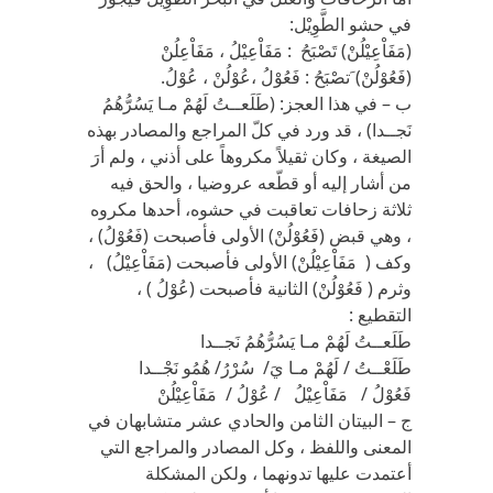
في حشو الطَّوِيْل:
(مَفَاْعِيْلُنْ) تَصْبَحُ : مَفَاْعِيْلُ ، مَفَاْعِلُنْ
(فَعُوْلُنْ) َتصْبَحُ : فَعُوْلُ ،عُوْلُنْ ، عُوْلُ.
ب – في هذا العجز: (طَلَعــتُ لَهُمْ مـا يَسُرُّهُمُ
نَجــدا) ، قد ورد في كلّ المراجع والمصادر بهذه
الصيغة ، وكان ثقيلاً مكروهاً على أذني ، ولم أرَ
من أشار إليه أو قطّعه عروضيا ، والحق فيه
ثلاثة زحافات تعاقبت في حشوه، أحدها مكروه
، وهي قبض (فَعُوْلُنْ) الأولى فأصبحت (فَعُوْلُ) ،
وكف ( مَفَاْعِيْلُنْ) الأولى فأصبحت (مَفَاْعِيْلُ) ،
وثرم ( فَعُوْلُنْ) الثانية فأصبحت (عُوْلُ ) ،
التقطيع :
طَلَعــتُ لَهُمْ مـا يَسُرُّهُمُ نَجــدا
طَلَعْــتُ / لَهُمْ مـا يَ/ سُرْرُ/ هُمُو نَجْــدا
فَعُوْلُ / مَفَاْعِيْلُ / عُوْلُ / مَفَاْعِيْلُنْ
ج – البيتان الثامن والحادي عشر متشابهان في
المعنى واللفظ ، وكل المصادر والمراجع التي
أعتمدت عليها تدونهما ، ولكن المشكلة