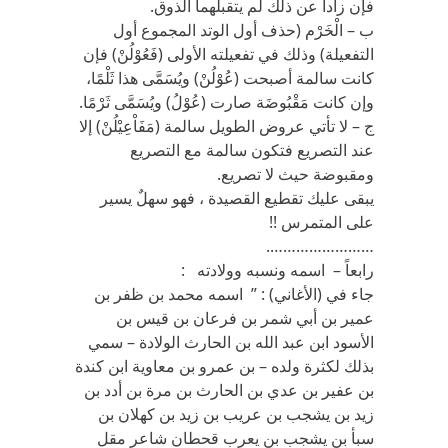
فإن زادا عن ذلك لم يتقبلهما الذوق.
ب – الْخَرْم (حذف أول الوتد المجموع أول
التفعيلة) وذلك في تفعيلته الأولى (فَعُوْلُنْ) فإن
كانت سالمة أصبحت (عُوْلُنْ) ويُسَمَّى هذا ثَلْمًا،
وإن كانت مَقْبُوضَة صارت (عُوْلُ) ويُسَمَّى ثَرْمًا.
ج – لا تأتي عروض الطويل سالمة (مَفَاْعِيْلُنْ) إلا
عند التصريع فتكون سالمة مع التصريع
ومقبوضة حيث لا تصريع.
يبقى عليك تقطيع القصيدة ، فهو سهلٌ يسير
على المتمرس !!
…………………….
رابعاً – اسمه ونسبه وولادته :
جاء في (الأغاني) : ” اسمه محمد بن ظفر بن
عمير بن أبي شمر بن فرعان بن قيس بن
الأسود ابن عبد الله بن الحارث الولادة – سمي
بذلك لكثرة ولده – بن عمرو بن معاوية ابن كندة
بن عفير بن عدي بن الحارث بن مرة بن أدد بن
زيد بن يشجب بن عريب بن زيد بن كهلان بن
سبأ بن يشجب بن يعرب قحطان شاعر مقل