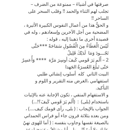
صرقتها في أشياءَ – ممنوعة من الضرف –
تجلب لهم الثناء والحمد !! وقلب السحر على
الساحر !!
و الحقُّ هذا من أعمال النفوس الكبيرة الأثيرة ،
المضحية من أجل الآخرين وإسعادهم ، وله في
قصيدة أخرى ما ذهبنا إليه ، قوله :
لَيْسَ الْعَطَاءُ مِنَ الْفُضُولِ سَمَاحَةً ***حَتَّى
تَجُـــودَ وَمَا لَدَيْكَ قَلِيلُ
2 – أَلَم يَرَ قَومي كَيفَ أوسِرَ مَرَّة **** وَأُعسِرُ
حَتّى تَبلُغَ العُسرَةُ الجَهدا
البيت الثاني كله أسلوب إنشائي طلبي
استفهامي ،الغرض منه التقرير و اللوم و
التأكيد.
و الاستفهام المنفي ، تكون الإجابة عنه بالإثبات
باستخدام (بلى) : (أَلَم يَرَ قَومي كَيفَ؟!…)
الجواب بالإيجاب : ( بلى، رأى قومك كيف….) ،
ومن بعده بثلاثة قرون جاء أبو فراس الحمداني
بالصيغة نفسها وجاوب بنفسه : ( أما للهوى نهيٌ
عليك ولا أمرُ؟! ….بلى أنا مشتاقٌ وعنديَ لوعة