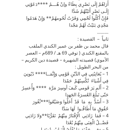
أَرَاهُمْ إِلَى نَصْرِي بِطَاءً وإنْ هُـــمُ ****دَعَوْنِي
إِلَـى نَصْرٍ أَتَيْتُهُمُ شَدَّا
فَإِنْ أَكَلُوا لَحْمِي وَفَرْتُ لُحُومهُمْ** وَإِنْ هَدَمُوا
مَجْدِي بَنَيْتُ لَهُمْ مَجْدا
………
ثانياً – القصيدة :
قال محمد بن ظفر بن عمير الكندي الملقب
بالمقنع الكندي ( توفي 69 هـ / 689م – العصر
الأموي) قصيدته الشهيرة – قصيدة دين الكريم –
من البحر الطويل :
1 – يُعَاتِبُنِي فِي الدَّيْنِ قَوْمِي وَإِنَّمَــا**** دُيُونِيَ
فِي أَشْيَاءَ تُكْسِبُهُمْ حَمْدَا
2 – أَلَم يَرَ قَومي كَيفَ أوسِرَ مَرَّة **** وَأُعسِرُ
حَتّى تَبلُغَ العُسرَةُ الجَهدا
3 – أَسُدُّ بِهِ مَا قَدْ أَخَلُّوا وَضَيَّعُوا***ثُغُورَ
حُقُوقٍ مَا أَطَاقُـوا لَهَا سَدَّا
4 – فَمَا زَادَنِي الْإِقْتَارُ مِنْهُمْ تَقَرُّبًا**وَلا زَادَنِي
فَضْــلُ الْغِنَى مِنْهُمُ بُعْدَا
5 – وَفِي جَفْنَةٍ مَا يُغْلَقُ الْبَـابُ دُونَهَـا