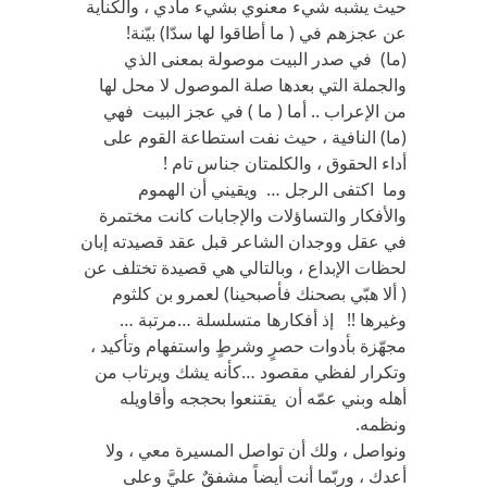
حيث يشبه شيء معنوي بشيء مادي ، والكناية
عن عجزهم في ( ما أطاقوا لها سدّا) بيّنة!
(ما) في صدر البيت موصولة بمعنى الذي
والجملة التي بعدها صلة الموصول لا محل لها
من الإعراب .. أما ( ما ) في عجز البيت فهي
(ما) النافية ، حيث نفت استطاعة القوم على
أداء الحقوق ، والكلمتان جناس تام !
وما اكتفى الرجل … ويقيني أن الهموم
والأفكار والتساؤلات والإجابات كانت مختمرة
في عقل ووجدان الشاعر قبل عقد قصيدته إبان
لحظات الإبداع ، وبالتالي هي قصيدة تختلف عن
( ألا هبّي بصحنك فأصبحينا) لعمرو بن كلثوم
وغيرها !! إذ أفكارها متسلسلة …مرتبة …
مجهّزة بأدوات حصرٍ وشرطٍ واستفهام وتأكيد ،
وتكرار لفظي مقصود …كأنه يشك ويرتاب من
أهله وبني عمّه أن يقتنعوا بحججه وأقاويله
ونظمه.
ونواصل ، ولك أن تواصل المسيرة معي ، ولا
أعدك ، وربّما أنت أيضاً مشفقٌ عليَّ وعلى