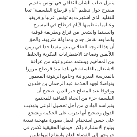
يتنزل صلب الشأن الثقافي في تونس بتقديم
مقترح حول تنظيم “أيام قرطاج الفلسفية” تبعا
للتقليد الذي اشتهرت به تونس عربيا وإفريقيا
وعالميا بتنظيمها لأيام قرطاج في المسرح
والسينما والشعر. من فراغ وبطريقة فوقية
وانما بعد نقاش جدي ومداولة متروية. والحق
أن هذا التوجه العقلاني يبدو مفيدا جدا في زمن
اللاّيقين وتصاعد الاضطرابات الفكرية والخلط
بين المفاهيم ويستمد مشروعيته من عراقة
الاشتغال بالفلسفة في بلدنا منذ قرطاج مرورا
بالمدرسة القيروانية وجامع الزيتونة المعمور
وتواصلا لجهد العلامة عبد الرحمان بن خلدون
ووقوفا عند المصلح خير الدين. صحيح أن
الفلسفة جزء من الحياة الثقافية للمجتمع
ونبراسه الهادي من أجل تحصيل الوعي وتهذيب
الذوق وصحيح أنها تدرب على الحكمة وتشجع
على حسن استخدام العقل بصورة منهجية نقدية
وبلوغ الاستنارة ولكن قيمتها الحقيقية تكمن في
خروجها إلى الفضاء العام وانتفاع المواطنين