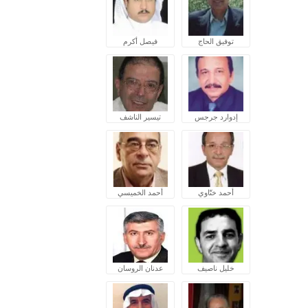
توفيق الحاج
فيصل أكرم
إدوارد جرجس
تيسير الناشف
أحمد ختّاوي
أحمد الخميسي
خليل ناصيف
عدنان الروسان