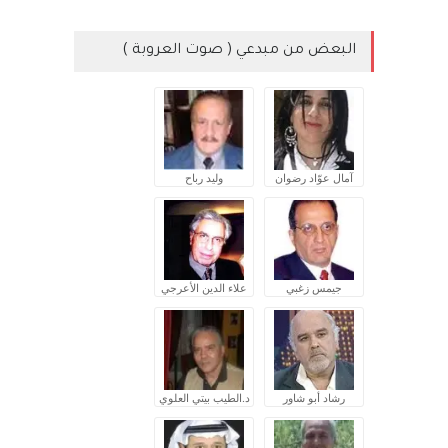
البعض من مبدعي ( صوت العروبة )
آمال عوّاد رضوان
وليد رباح
جيمس زغبي
علاء الدين الأعرجي
رشاد أبو شاور
د.الطيب بيتي العلوي