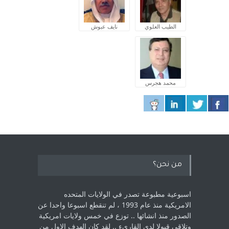
الطيب العلوي
نايف عبوش
محمد هجرس
من نحن؟
اسبوعية مطبوعة تصدر في الولايات المتحده
الامريكية منذ عام 1993 ، لم ‏تنقطع اسبوعا واحدا عن
الصدور منذ انشائها .. توزع في خمس ولايات امريكية
‏وتلاقي قبولا لدى القارىء ..‏ لقد كان الهدف الاول من