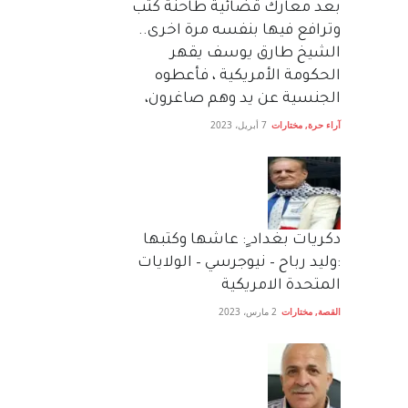
بعد معارك قضائية طاحنة كتب
وترافع فيها بنفسه مرة اخرى..
الشيخ طارق يوسف يقهر
الحكومة الأمريكية ، فأعطوه
الجنسية عن يد وهم صاغرون،
آراء حرة
,
مختارات
7 أبريل، 2023
دكريات بغداد ٍ: عاشها وكتبها
:وليد رباح – نيوجرسي – الولايات
المتحدة الامريكية
القصة
,
مختارات
2 مارس، 2023