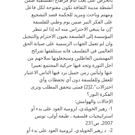
بالحرص على بعث أيام قرطاج الفلسفية ضمن
أنشطة مدينة الثقافة تكون مفتوحة لكل فاعل
ومهتم وباحث ومريد للحكمة قصد التشجيع
على الفكر النير ضمن يوم وطني للفلسفة
“إن ما ينبغي الاحتراس منه انه إذا لم تنظر
المؤسسة إلى الفلسفة بعيون الاحترام والتبجيل
وان لم تعمل الجهات الرسمية على صيانة الحق
العالمي في التفلسف فانه ستتلقفها شرائح
المهمشين العاطلين وسيجعلونها سلاحهم من
اجل الثورة وتحد فيها حركية المجتمع تعبيرا
عنها وليأتين زمن جميل يرد فيها الناس الاعتبار
للعقل وللفلسفة دون أي تحفظات وأي
اختزالات”،2[2] فمتى يتحقق المطلب وترى
الفكرة النور؟
الإحالات والهوامش:
1- زهير الخويلدي، لزومية العود على بدء أو
استراتيجيات فلسفية ، طبعة أولى، تونس
2007، ص231
2- د زهير الخويلدي، لزومية العود على بدء أو