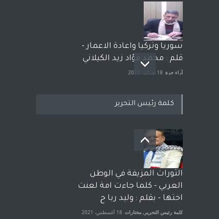
سوريا وتركيا واعادة الاعمار -
قلم : محمد فؤاد زيد الكيلاني
آراء حرة
18 فبراير، 2023
كلمة رئيس التحرير
بعد معارك قضائية طاحنة كتب
وترافع فيها بنفسه مرة اخرى..
الشيخ طارق يوسف يقهر
الحكومة الأمريكية ، فأعطوه
الثورات المزيفة في الوطن
الجنسية عن يد وهم صاغرون،
العربي - كلما جاءت امة لعنت
آراء حرة
,
مختارات
7 أبريل، 2023
اختها - بقلم : وليد ربا ح
كلمة رئيس التحرير
,
مختارات
18 أغسطس، 2021