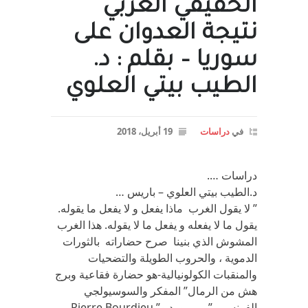
الحقيقي الغربي
نتيجة العدوان على
سوريا – بقلم : د.
الطيب بيتي العلوي
في
دراسات
19 أبريل، 2018
دراسات ….
د.الطيب بيتي العلوي – باريس …
” لا يقول الغرب ماذا يفعل و لا يفعل ما يقوله.
يقول ما لا يفعله و يفعل ما لا يقوله. هذا الغرب
المشوش الذي بنينا صرح حضاراته بالثورات
الدموية ، والحروب الطويلة والتضحيات
والمنقبات الكولونيالية-هو حضارة فقاعية وبرج
هش من الرمال” المفكر والسوسيولجي
الفرنسي ” بيير بورديو” Pierre Bourdieu.