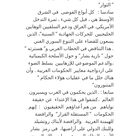
” الثوار”
سادسا : كل أنواع الفوضى في الشرق
الأوسط هي ، قبل كل شيء ، ثمرة التدخل
الأمريكي. في العراق ودعم السلفيين الوهابين
الخليجيين للحركات الجهادية ” السنية”، الذين
يسعون للقضاء على التنوع السوري الغني
. هذا التناقض في الخطاب الغربي و” هسترته ”
حول ” نازية بشار” و حول الأسلحة الكيميائية
،والدعم الموضوعي للإرهابيين يسلط الضوء
على ازدواجية معايير الحكومات الغربية . وأن
هناك خلل ما في عقليات هؤلاء الحكام ”
المتنورون”
سابعا : . الذين يحكمون في الغرب ويسيرون
العالم ،كشفوا في هذا الإعتداء عن حقيقة
نواياهم من هم أعداؤهم الحقيقيون : إنهم
الحكومات ” المستقلة القرار” والرافضة
للهيمنة الغربية والرافضة لأبناك روتشيلد
وللبنك الدولي على أراضيها، في رمز بشار
الأسد والنظام السوري ، وليس الإسلاميون