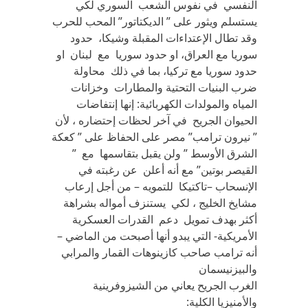
النفسي في نفوس الشعب السوري لكي
يستسلم ويثور على ” الديكتاتور” المحب للحرب
وقد تطال الإعتداءات المقبلة وشيكا، حدود
سوريا مع العراق، او حدود سوريا مع لبنان او
حدود سوريا مع تركيا، بما في ذلك محاولة
ضرب البنيات التحتية والمطارات وخزانات
المياه والمولدات الكهربائية: إنها إنتفاضات
الحيوان الجريح في آخر لحظات إحتضاره ، لأن
” نيرون ترامب” مصر على الحفاظ على ” كعكة
الشرق الأوسط ” ولن يقبل بتقاسمها مع ”
القيصر بوتين” مع أنه أعلن عن رغبته في
الإنسحاب –تاكتيكا للتمويه – من أجل إرعاب
مشايخ الخليج ، لكي يستنزف أمواله بشراهة
أكثر بهدف تمويل دعم القدرات العسكرية
الأمريكية- التي يبدو أنها أصبحت من الماضي –
أنه ترامب صاحب كازينوهات القمار والمرابي
والبيزنيسمان
الغرب الجريح يعاني من الشيزوفرينية
والأمنيزيا الكلية: