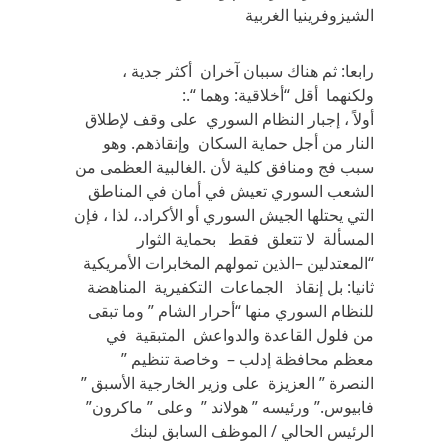
الشيزوفرينيا الغربية
رابعا: ثم هناك سببان آخران أكثر جدية ،
ولكنهما أقل “أخلاقية: وهما “.:
أولاً ، إجبار النظام السوري على وقف لإطلاق
النار من أجل حماية السكان وإنقاذهم. وهو
سبب فج ومنافق كلية لأن .الغالبية العظمى من
الشعب السوري تعيش في أمان في المناطق
التي يحتلها الجيش السوري أو الأكراد.، لذا ، فإن
المسألة لا تتعلق فقط بحماية الثوار
“المعتدلين –الذين تمولهم المخابرات الأمريكية
ثانيا: بل إنقاذ الجماعات التكفيرية المناهضة
للنظام السوري منها “أحرار الشام ” وما تبقى
من فلول القاعدة والدواعش المتبقية في
معظم محافظة إدلب – وخاصة تنظيم ”
النصرة ” العزيزة على وزير الخارجية الأسبق ”
فابيوس.” ورئيسه ” هولاند ” وعلى ” ماكرون”
الرئيس الحالي / الموظف السابق لبنك