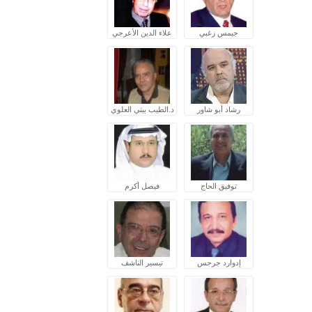
جيمس زغبي
علاء الدين الأعرجي
رشاد أبو شاور
د.الطيب بيتي العلوي
توفيق الحاج
فيصل أكرم
إدوارد جرجس
تيسير الناشف