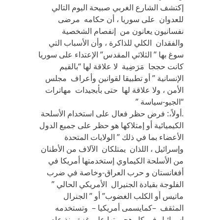
إكتشف الشارع الغربي صبيحة اليوم التالي
للعدوان على سوريا ، أن حكامه مرضى
نفسانيون يعانون من إنفصام الشخصية
والفقدان الكلي للذاكرة ، وأن الأسباب التي
سوغ بها ” الثلاثي المقدس” الإعتداء على سوريا
كانت حججا مَرَضِية لا علاقة لها “بالقيم
الإنسانية ” أو تطبيقا لقوانين وأعراف مجلس
الأمن ، ولا علاقة لها حتى بأبجيدات مهاترات
“الجيو-سياسة ”
.أولاً،: فرض حظر فعال على استخدام الأسلحة
الكيميائية أو إمتلاكها هو حظر على جميع الدول
الأعضاء بما في ذلك ” الولايات المتحدة
وإسرائيل ، اللذان يمتلكان الآلاف من الأطنان
من الأسلحة الكيماوي إستخدمتها أمريكا في
أفغانستان و حرب العراق-وخاصة في ضرب
الفلوجة بقيادة الجنيرال الأمريكي الحالي ”
ماتيس أو الكلب الغضوب” أو ” الجنرال
المثقف –كمايسمى أمريكيا – وتستخدمه
إسرائيل في كل هجومتها على غزة منذ عام