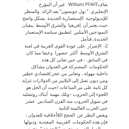
بفافWilliam PFAFF غير أن المؤرخ
الإنجليزي ” بول جونسون” يعد الرائد والمنظر
للإيديولوجية الإستعمارية الجديدة بشكل واضح
حيث يعتبر أن إفريقيا والشرق الأوسط يبقيان
النموذجين الأمثلين لتطبيق سياسة الإستعمار
الجديدة..فتأمل
2- الإصرار على عودة القوى الغربية في لعبة
الشرق الأوسط أكثر حضورا وعنفا مما كان
في السابق ، في حين تعاني كل هذه
الحكومات المشتركة في العدوان مشاكل
داخلية مهولة ، وتعاني من عجز إقتصادي خطير
ومن ديون تصل إلى البلايير من الدولارات تتزايد
كل ثانية على مر الساعات /حيث أن الحل هو
اللجوء إلى الحروب –وتلك مهمة أبناك روتشليد
في تمويل الحروب منذ القرن السادس عشر
حتى الحرب العالمية الثانية
وبغض النظر عن الحجج اللاأخلاقية للعدوان ،
فإن هذه الحكومات الغرببية المعتدية وذيولها
من الدول العربية ، تخون ” الحقيقة ” وتخون