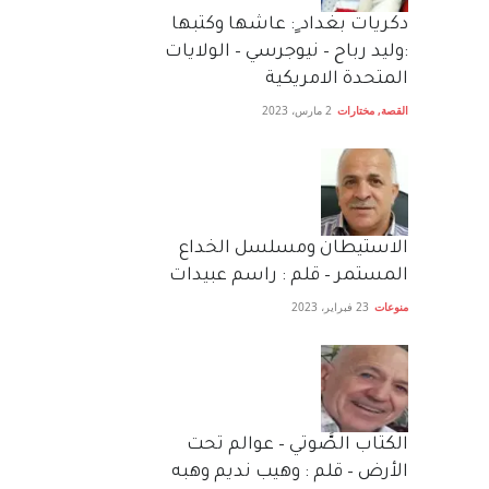
دكريات بغداد ٍ: عاشها وكتبها
:وليد رباح – نيوجرسي – الولايات
المتحدة الامريكية
القصة
,
مختارات
2 مارس، 2023
الاستيطان ومسلسل الخداع
المستمر – قلم : راسم عبيدات
منوعات
23 فبراير، 2023
الكتاب الصَّوتي – عوالم تحت
الأرض – قلم : وهيب نديم وهبه