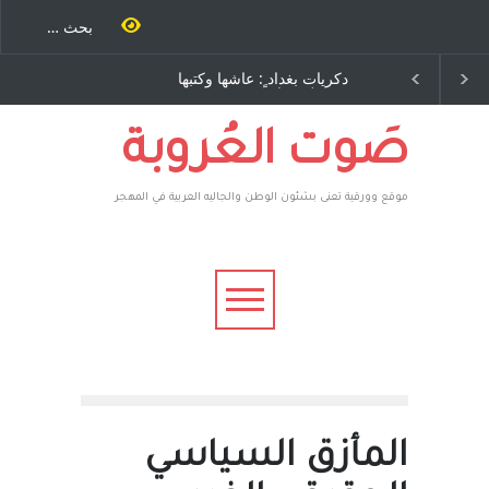
بغداد ٍ: عاشها وكتبها
الاستيطان ومسلسل الخداع
يد رباح – نيوجرسي –
المستمر - قلم : راسم عبيدات
ات المتحدة الامريكية
صَوت العُروبة
موقع وورقية تعنى بشئون الوطن والجاليه العربية في المهجر
المأزق السياسي