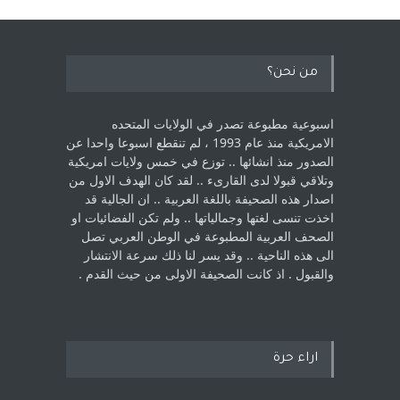
من نحن؟
اسبوعية مطبوعة تصدر في الولايات المتحده
الامريكية منذ عام 1993 ، لم ‏تنقطع اسبوعا واحدا عن
الصدور منذ انشائها .. توزع في خمس ولايات امريكية
‏وتلاقي قبولا لدى القارىء ..‏ لقد كان الهدف الاول من
اصدار هذه الصحيفة باللغة العربية .. ان الجالية قد
اخذت ‏تنسى لغتها وجمالياتها .. ولم تكن الفضائيات او
الصحف العربية المطبوعة في الوطن ‏العربي تصل
الى هذه الناحية .. وقد يسر لنا ذلك سرعة الانتشار
والقبول . اذ كانت ‏الصحيفة الاولى من حيث القدم . ‏
اراء حرة