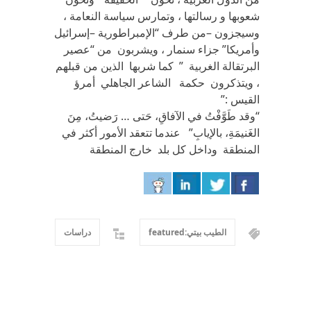
شعوبها و رسالتها ، وتمارس سياسة النعامة ،
وسيجزون –من طرف “الإمبراطورية –إسرائيل
وأمريكا” جزاء سنمار ، ويشربون من “عصير
البرتقالة الغربية ” كما شربها الذين من قبلهم
، ويتذكرون حكمة الشاعر الجاهلي أمرؤ
القيس :”
“وقد طَوَّفْتُ في الآفاقِ، حَتى … رَضيتُ، مِنَ
الغَنيمَةِ، بالإيابِ” عندما تتعقد الأمور أكثر في
المنطقة وداخل كل بلد خارج المنطقة
الطيب بيتي:featured
دراسات