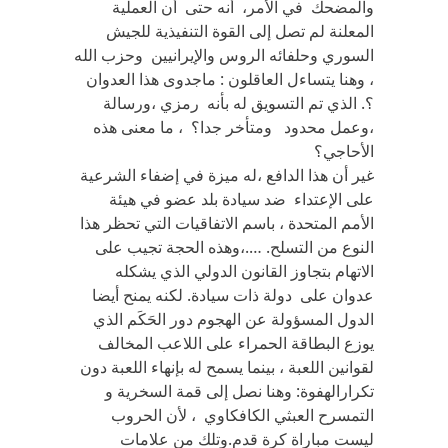
والمضحك في الأمر، أنه حتى أن العملية
المعلنة لم تصل إلى القوة التنفيذية للجيش
السوري وحلفائه الروس والإيرانيين وحزب الله
، وهنا يتساءل العاقلون : ماجدوى هذا العدوان
؟. الذي تم التسويق له بأنه رمزي ،ورسالة
،وعمل محدود ومتأخر جدا؟ ، ما معنى هذه
الأحاجي؟
غير أن هذا الدافع ،له ميزة في إضفاء الشرعية
على الإعتداء ضد سيادة بلد عضو في هيئة
الأمم المتحدة ، باسم الاتفاقيات التي تحظر هذا
النوع من التسلح. ….،وهذه الحجة تجيب على
الاتهام بتجاوز القانون الدولي الذي يشكله
عدوان على دولة ذات سيادة. لكنه يمنح أيضا
الدول المسؤولة عن الهجوم دور الحَكَم الذي
يوزع البطاقة الحمراء على اللاعب المخالف
لقوانين اللعبة ، بينما يسمح له بإنهاء اللعبة دون
تكرارالهفوة: وهنا نصل إلى قمة السخرية و
التمسرح العبثي الكافكاوي ، لأن الحروب
ليست مباراة كرة قدم.وتلك من علامات