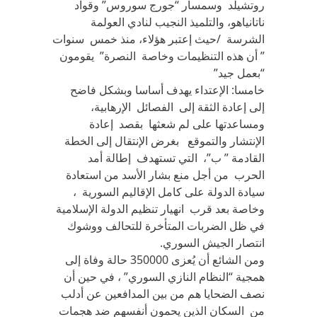
روتشيلد وسمسار “جورج سوروس” وقواد
ناتانياهو، والتلميذ النجيب لنادي العولمة
الشرسة /حيث إعتبر هؤلاء، منذ خمس سنوات
” أن هذه التنظيمات وخاصة النصرة” يقومون
“بعمل جيد”
خامسا: الإعتداء يهدف أساسا وبشكل فاضح
إلى إعادة الثقة إلى الفصائل الإرهابية،
ومساعدتها على لم شعثها بقصد إعادة
الإنتشار والتموقع بغرض الإنتقال إلى الخطة
القادمة ” ب”، التي تستهدف إطالة أمد
الحرب من أجل منع بشار الأسد من استعادة
سيادة الدولة على كامل الإقاليم السورية ،
وخاصة بعد قرب انهيار تنظيم الدولة الإسلامية
في ظل الضربات المتأخرة للتحالف ووشوك
انتصار الجيش السوري.
ومن الشائع أن يُعزى 350000 حالة وفاة إلى
همجية “النظام النازي السوري” ، في حين أن
نصف الضحايا هم من بين المدافعين عن أدلب
من السكان الذين يحمون أنفسهم ضد هجمات