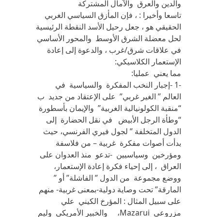
والدين والعرق والآمال المشتركة
تاسعا وأخيرا : ، فإن المأزق السياسي الغربي
الحقيقي هو ، جعل رحيل الأسد النقطة الرئيسية
لحل معضلة الشرق الأوسط والمحور الأساسي
في علاقات شرق/غرب ، والدعوة إلى إعادة
الإستعمار الكلاسيكي:
مما يعني عمليا:
-1 -إجبار النخب المفكرة والسياسية في
العالم ” الغير غربي” على الإعتقاد من جديد ب
“منقبة الكولونيالية الغربية” والإيمان بأسطورة
“وطأة الرجل الأبيض في نقل الحضارة إلى
الدول المتخلفة ” لجول فيري الفرنسي، حيث
بدأت أصوات مفكرة غربية – من فلاسفة
ومؤرخين وسياسيين -تدعو منذ العدوان على
العراق ، إلى إحياء فكرة إعادة الإستعمار،
ووضع مجموعة من الدول ” الفاشلة” أو ”
المارقة” تحت وصاية دولية-بمعنى غربية- منهم
على سبيل المثال : المؤرخ الكيني علي
مزروعي Mazarui، والخبير الأمريكي وليم