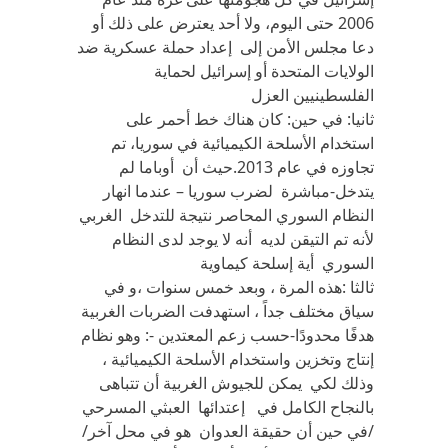
2006 حتى اليوم، ولا أحد يعترض على ذلك أو
دعا مجلس الأمن إلى إعداد حملة عسكرية ضد
الولايات المتحدة أو إسرائيل لحماية
الفلسطينيين العزل
ثانيا: في حين: كان هناك خط أحمر على
استخدام الأسلحة الكيميائية في سوريا، تم
تجاوزه في عام 2013.حيث أن أوباما لم
يتدخل-مباشرة لضرب سوريا – عندما انهار
النظام السوري المحاصر نتيجة للتدخل الغربي
لأنه تم التيقن لديه أنه لا يوجد لدى النظام
السوري أية إسلحة كيماوية
ثالثا :هذه المرة ، وبعد خمس سنوات ،و في
سياق مختلف جداً ، استهدفت الضربات الغربية
هدفًا محدودًا-حسب زعم المعتدين -: وهو نظام
إنتاج وتخزين واستخدام الأسلحة الكيميائية ،
وذلك لكي يمكن للجيوش الغربية أن تتباهى
بالنجاح الكامل في إعتدائها العبثي المسرحي
/في حين أن حقيقة العدوان هو في محل آخر/