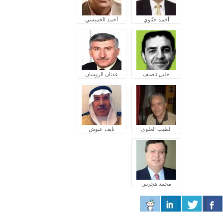
أحمد ختّاوي
أحمد الخميسي
خليل ناصيف
عدنان الروسان
الطيب العلوي
نايف عبوش
محمد هجرس