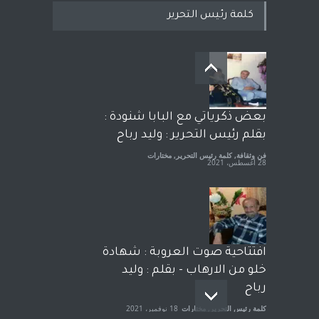
كلمة رئيس التحرير
معاناة زلزال سوريّة تفضح:
زيف ديمقراطية الغرب! قلم :
رشاد أبو شاورآراء حرة ..
آراء حرة
18 فبراير، 2023
بعض ذكرياتي مع البابا شنودة :
بقلم رئيس التحرير : وليد رباح
فن وثقافة
,
كلمة رئيس التحرير
,
مختارات
28 أغسطس، 2021
افتتاحية صوت العروبة : شهادة
خلو من الارهاب - بقلم : وليد
رباح
كلمة رئيس التحرير
,
مختارات
18 نوفمبر، 2021