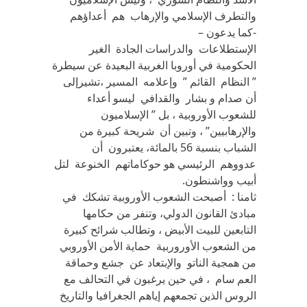
والتطرف الإسلامي والإرهاب هم أعداؤهم
-كما يدعون –
الإستطلاعات والدراسات الجادة الغير
الحكومية في أوروبا الغربية البعيدة عن سيطرة
” النظام القائم ” وإعلامه المسير ،تشيرإلى
أن صدام و بشار والقدافي ليسو أعداء
للشعوب الأوروبية ، بل ” الإسلاميون
والإرهابيين” ، وتبين أن شريحة كبيرة من
الشباب بنسبة 56 بالمائة، يعتبرون أن
عدووهم الرئيسي هو حوكاماتهم الخنوعة لتل
أبيب وواشنطون.
ثامنا : أصبحت الشعوب الأوروبية تشكك في
مبادئ القانون الدولي، وتنفر من حكامها
التابعين للبيت الأبيض ، وتطالب شرائح كبيرة
من الشعوب الأوروربية حماية الأمن الأوروبي
من همجية الناتو والإبتعاد عن جشع وحماقة
العم سام ، في حين يرغبون في التحالف مع
الروس الذين تجمعهم إياهم الجغرافيا والتاريخ