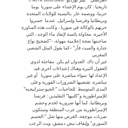
تاريخيا : كان يوم الإعتداء على سوريا يوما
حزينا، ووصمة عار ،بالنسبة للولايات المتحدة
وبريطانيا وفرنسا وإسرائيل. عندما خسروا
حربهم بالوكالة في سوريا ، وكانت هذه المناورة
الأخيرة، محاولة يائسة لإنقاذ ماء الوجه ، التي
صاحبتها ضجة إعلامية مهولة، -“كضجيج نواح
جنازة والميت فأر” –كما يقول المثل الشعبي
المغربي
غير أن ذاك العدوان لم يكن مفاجئة لدوي
العقول النيرة،وهناك إعتداءات أخرى قيد
الإعداد لها سواء مباشرة على سوريا أو غير
مباشرة، تقتضيها الضرورات الفورية وعلى
المدى المتوسط للحاجيات ” الجيو-ستراتيجية”
للإمبراطورية و”كلبيها” التقليدين : فرنسا
وبريطانيا، كما أنها ضرورية لخدم وحشم
الإمبراطورية من عرب المنطقة وستكون
ضربات موجعة، الغرض منها شل ” الجسم
السوري” وإيقاف نبض دمشق، وبث الرعب