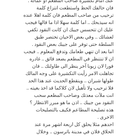
عنك امام تكشيرة صاحب المطعم او عماله .
فان حالفك الحظ واستطعت انتزاع كلمة
ترحيب من صاحب المطعم فان كلمة اهلا عنده
انه سيذبحك .. اما كلمة سهلا اذا ما قالها فيجب
عليك ان تتحسس جيبك ان كانت النقود تكفي
لعشائك .. وفي بعض الاحيان تختصر طبق
السلطة حتى توفر على جيبك بعض النقود .
اما بعد ان تنهي طعامك وتدفع المعلوم .. فيجب
ان لا تنتنظر في المطعم بضعد قائق .. غادره
فورا لان زبونا آخر ينظر الى طاولتك .. فان
تجاهلت الامر رأيت التكشيرة على وجه المالك
طولها شبران .. وينقطع الحديث عند هذا الحد
فلا ترحيب ولا تأهيل لان كلاكما قد اخذ بغيته ..
انت ملآت معدتك وصاحب المطعم سحب
النقود من جيبك .. اذن ما هو مبرر الانتظار ؟
هذه تصليحة المطاعم فكيف بالتصليحات
الاخرى .
احدهم مثلا يحلق كل اربعة اشهر مرة عند
الحلاق فلان في مدينة باترسون .. وخلال