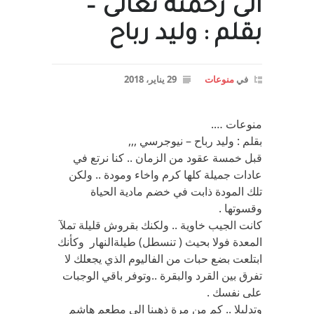
الى رحمته تعالى –
بقلم : وليد رباح
في
منوعات
29 يناير، 2018
منوعات ….
بقلم : وليد رباح – نيوجرسي ,,,
قبل خمسة عقود من الزمان .. كنا نرتع في
عادات جميلة كلها كرم واخاء ومودة .. ولكن
تلك المودة ذابت في خضم مادية الحياة
وقسوتها .
كانت الجيب خاوية .. ولكنك بقروش قليلة تملآ
المعدة فولا بحيث ( تنسطل) طيلةالنهار وكأنك
ابتلعت بضع حبات من الفاليوم الذي يجعلك لا
تفرق بين القرد والبقرة ..وتوفر باقي الوجبات
على نفسك .
وتدليلا .. كم من مرة ذهبنا الى مطعم هاشم