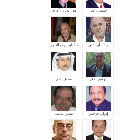
جيمس زغبي
علاء الدين الأعرجي
رشاد أبو شاور
د.الطيب بيتي العلوي
توفيق الحاج
فيصل أكرم
إدوارد جرجس
تيسير الناشف