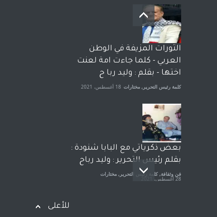
بعد معارك قضائية طاحنة كتب
وترافع فيها بنفسه مرة اخرى..
الشيخ طارق يوسف يقهر
الحكومة الأمريكية ، فأعطوه
الثورات المزيفة في الوطن
الجنسية عن يد وهم صاغرون،
العربي - كلما جاءت امة لعنت
آراء حرة
,
مختارات
7 أبريل، 2023
اختها - بقلم : وليد ربا ح
كلمة رئيس التحرير
,
مختارات
18 أغسطس، 2021
بعض ذكرياتي مع البابا شنودة :
بقلم رئيس التحرير : وليد رباح
فن وثقافة
,
كلمة رئيس التحرير
,
مختارات
28 أغسطس، 2021
للأعلى