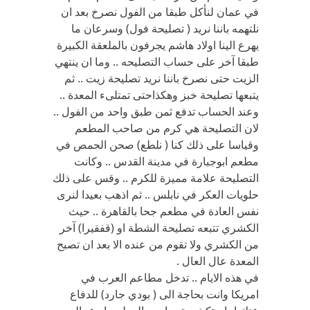
في عمان لنأكل طبقا من الفول نصرخ بعد ان
نلتهمه باننا نريد ( تصليحة فول) وسرعان ما
يهرع الينا اولاد هاشم يجرفون بالملعقة الكبيرة
طبقا آخر على حساب التصليحه .. وما ان ينتهي
الزيت حتى نصرخ باننا نريد تصليحة زيت .. ثم
يتبعها تصليحة خبز وهكذاحتى تمتلىء المعدة ..
وعند الحساب تدفع ثمن طبق واحد من الفول ..
لان التصليحة هي كرم من صاحب المطعم
وقياسا على ذلك كنا ( نلطع) صحن الحمص في
مطعم ابوجبارة في مدينة القدس .. وكانت
التصليحة علامة مميزة للكرم .. وقس على ذلك
حلويات العكر في نابلس .. ثم اذهب بعيدا لنرى
نفس العادة في مطعم جحا بالقاهرة .. حيث
الكشري تتبعه تصليحة الشطة او (قفقيرا) آخر
من الكشري ولا تقوم من عنده الا بعد ان تصبح
المعدة عال العال .
في هذه الايام .. تدخل مطاعم العرب في
امريكا وانت بحاجة الى ( بودي جارد) للدفاع