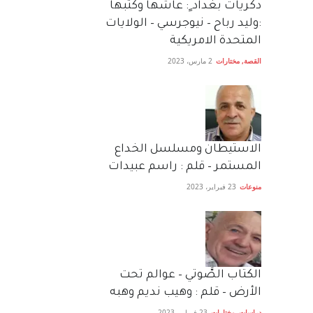
دكريات بغداد ٍ: عاشها وكتبها
:وليد رباح – نيوجرسي – الولايات
المتحدة الامريكية
القصة
,
مختارات
2 مارس، 2023
الاستيطان ومسلسل الخداع
المستمر – قلم : راسم عبيدات
منوعات
23 فبراير، 2023
الكتاب الصَّوتي – عوالم تحت
الأرض – قلم : وهيب نديم وهبه
دراسات
,
مختارات
23 فبراير، 2023