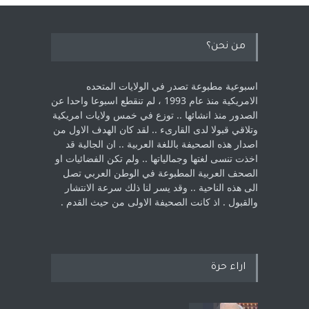
من نحن؟
اسبوعية مطبوعة تصدر في الولايات المتحده
الامريكية منذ عام 1993 ، لم ‏تنقطع اسبوعا واحدا عن
الصدور منذ انشائها .. توزع في خمس ولايات امريكية
‏وتلاقي قبولا لدى القارىء ..‏ لقد كان الهدف الاول من
اصدار هذه الصحيفة باللغة العربية .. ان الجالية قد
اخذت ‏تنسى لغتها وجمالياتها .. ولم تكن الفضائيات او
الصحف العربية المطبوعة في الوطن ‏العربي تصل
الى هذه الناحية .. وقد يسر لنا ذلك سرعة الانتشار
والقبول . اذ كانت ‏الصحيفة الاولى من حيث القدم . ‏
اراء حرة