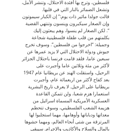
فلسطين، وترج بها أفئدة الاحتلال، وتنشر الأمل،
وتشعل الضمائر بالنار التي في قلبها.
قالت جولدا مائير ذات يوم:” إن الكبار سيموتون
وإن الصغار سيكبرون وينسون وتنتهي القضية
“. لكن الصغار لم ينسوا، وهم يبعثون إليك
بكلمتهم من قلب طفلة فلسطينية شجاعة
وجميلة: “اخرجوا من فلسطين”. وسوف تخرج
جيوش ودولة الاحتلال التي لا يزيد عمرها عن
سبعين عاما، فلقد قامت فرنسا باحتلال الجزائر
لأكثر من مئة وثلاثين عاما وأجبرت على
الرحيل، واستقلت الهند عن بريطانيا عام 1947
بعد كفاح لأكثر من اربعمائة عام، وأجبرت
بريطانيا على الرحيل. لا يعرف تاريخ البشرية
استعمارا هزم شعبا، ولن تتمكن القاعدة
العسكرية الأمريكية المسماة اسرائيل من
هزيمة الشعب الفلسطيني، وسوف تتحطم
معداتها ودباباتها وأوهامها، مهما استجلبوا لها
المرتزقة من شتى أنحاء العالم، ومهما حشوها
بالمال والسلاح والأكاذيب والإجرام. سيبقى