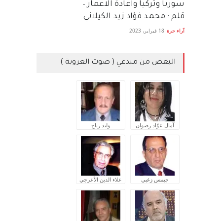
سوريا وتركيا واعادة الاعمار –
قلم : محمد فؤاد زيد الكيلاني
آراء حرة
18 فبراير، 2023
البعض من مبدعي ( صوت العروبة )
آمال عوّاد رضوان
وليد رباح
جيمس زغبي
علاء الدين الأعرجي