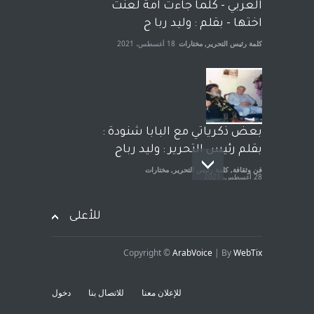
الجنسية عن يد وهم صاغرون،
العربي - كلما جاءت امة لعنت
آراء حرة
,
مختارات
7 أبريل، 2023
اختها - بقلم : وليد ربا ح
كلمة رئيس التحرير
,
مختارات
18 أغسطس، 2021
بعض ذكرياتي مع البابا شنودة :
بقلم رئيس التحرير : وليد رباح
فن وثقافة
,
كلمة رئيس التحرير
,
مختارات
28 أغسطس، 2021
للأعلى
Copyright ©
ArabVoice
| By
WebTix
افتتاحية صوت العروبة : شهادة
خلو من الارهاب - بقلم : وليد
للإعلان معنا
للاتصال بنا
دخول
رباح