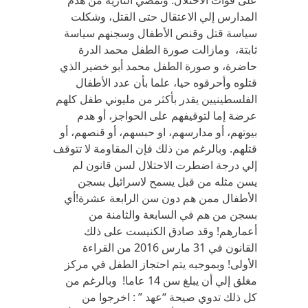
على قوات الاحتلال. وتمضي النازية من هدم
المدارس إلي الاعتقال حتى القتل، وشكلت
سياسة قتل وقنص الأطفال وسجنهم سياسة
ثابتة، ومازالت صورة الطفل محمد الدرة
حاضرة، و صورة الطفل محمد أبو خضير الذي
قتلوه وأحرقوه حيا، علما بأن عدد الأطفال
الفلسطينيين يقدر بأكثر من مليوني طفل كلهم
عرضة إما لتوقيفهم على الحواجز، أو هدم
بيوتهم، أو مدارسهم، او حبسهم، أو قنصهم، أو
قتلهم. وبالرغم من ذلك فإن المقاومة لا تتوقف
إلي درجة اضطرت الاحتلال لسن قانون لم
يسن مثله من قبل يسمح لاسرائيل بسجن
الأطفال ممن هم دون سن الرابعة عشرة!أي
بسجن من هم في السابعة والثامنة من
أعمارهم! وقد صادق الكنيست على ذلك
القانون في 31 مارس 2016 من القراءة
الأولى! وبموجبه يتم احتجاز الطفل في مركز
مغلق إلي أن يبلغ سن 14 عاما! وبالرغم من
كل ذلك تدوي صيحة “عهد ” : اخرجوا من