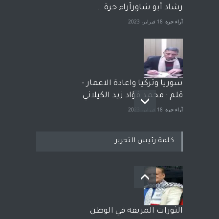
رشاد أبو شاورآراء حرة ..
آراء حرة
18 فبراير، 2023
سوريا وتركيا واعادة الاعمار -
قلم : محمد فؤاد زيد الكيلاني
آراء حرة
18 فبراير، 2023
كلمة رئيس التحرير
بعد معارك قضائية طاحنة كتب
وترافع فيها بنفسه مرة اخرى..
الشيخ طارق يوسف يقهر
الحكومة الأمريكية ، فأعطوه
الثورات المزيفة في الوطن