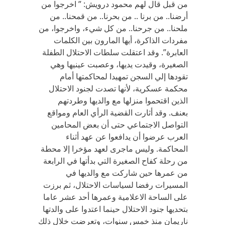
من قبل قال لهم محمود درويش: ” اخرجوا من
أرضنا.. من برنا .. من بحرنا.. من قمحنا.. من
ملحنا.. من جرحنا.. من كل شيء، واخرجوا، من
مفردات الذاكرة، أيها المارون بين الكلمات
العابرة”. وقد اعتقلت سلطات الاحتلال الطفلة
الصغيرة، وقيدت يديها، وعصبت عينيها وهي
تقودها إلي السجن تمهيدا لمحاكمتها أمام
محكمة عسكرية، لأنها تصدت لجنود الاحتلال
الذين اقتحموا منزلها مع والديها وطردتهم
بعنف. وقد أثارت القضية الرأي العام ومواقع
التواصل الاجتماعي حتى أن بعض المحامين
العرب عرضوا أن يدافعوا عن عهد أثناء
المحاكمة. وليس ماجرى لعهد مؤخرا إلا محطة
من رحلة كفاح الصغيرة التي بدأتها في الرابعة
من عمرها حين شاركت مع والديها في
المسيرات رفضا لسياسات الاحتلال، ثم برزت
على الساحة الاعلامية وعمرها أحد عشر عاما
بتحديها جنود الاحتلال حينما اعتدوا على والدتها
ناريمان منذ خمس سنوات، وتعرضت خلال ذلك