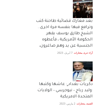
بعد معارك قضائية طاحنة كتب
وترافع فيها بنفسه مرة اخرى..
الشيخ طارق يوسف يقهر
الحكومة الأمريكية ، فأعطوه
الجنسية عن يد وهم صاغرون،
آراء حرة
,
مختارات
7 أبريل، 2023
دكريات بغداد ٍ: عاشها وكتبها
:وليد رباح – نيوجرسي – الولايات
المتحدة الامريكية
القصة
,
مختارات
2 مارس، 2023