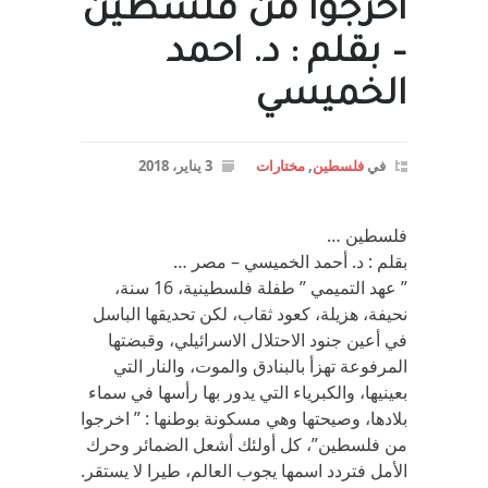
اخرجوا من فلسطين
– بقلم : د. احمد
الخميسي
في
فلسطين
,
مختارات
3 يناير، 2018
فلسطين …
بقلم : د. أحمد الخميسي – مصر …
” عهد التميمي ” طفلة فلسطينية، 16 سنة،
نحيفة، هزيلة، كعود ثقاب، لكن تحديقها الباسل
في أعين جنود الاحتلال الاسرائيلي، وقبضتها
المرفوعة تهزأ بالبنادق والموت، والنار التي
بعينيها، والكبرياء التي يدور بها رأسها في سماء
بلادها، وصيحتها وهي مسكونة بوطنها : ” اخرجوا
من فلسطين”، كل أولئك أشعل الضمائر وحرك
الأمل فتردد اسمها يجوب العالم، طيرا لا يستقر.