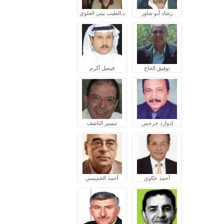
رشاد أبو شاور
د.الطيب بيتي العلوي
توفيق الحاج
فيصل أكرم
إدوارد جرجس
تيسير الناشف
أحمد ختّاوي
أحمد الخميسي