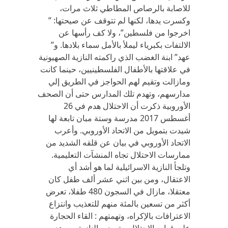
للاصابة بالرصاص المطاطي ثلاث مرات،
وكسرت يدها، لكنها لم تتوقف عن صيحتها: ”
اخرجوا من فلسطين”، ولا كف رأسها عن
الالتفات بكبرياء ليملأ بالأمل سماء بلادها. و”
عهد” ابنة الغضب الذي راكمته النازية الصهيونية
في علاقتها بالأطفال الفلسطينيين، حينما كانت
ومازالت وتقيم لهم الحواجز في الطريق إلي
مدارسهم، وتهدم تلك المدارس حتى أن الصحف
الأوروبية ذكرت أن الاحتلال هدم في 26
أغسطس 2017 مدرسة وستة مبان تابعة لها
شيدت بتمويل من الاتحاد الأوروبي. وأعرب
الاتحاد الأوروبي في بيان عن قلقه الشديد من
ممارسات الاحتلال تجاه المنشآت التعليمية.
وتلجأ النازية الاسرائيلية لما هو أشد أي
الاعتقال، ومن بين اثني عشر ألف طفل كان
معتقلا، مازال في السجون 480 طفلا، تعرض
أكثر من تسعين بالمئة منهم للتعذيب وانتزاع
الاعترافات بالإكراه، وتهمتهم : القاء الحجارة