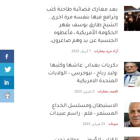
بعد معارك قضائية طاحنة كتب
وترافع فيها بنفسه مرة اخرى..
الشيخ طارق يوسف يقهر
الحكومة الأمريكية ، فأعطوه
الجنسية عن يد وهم صاغرون،
آراء حرة
,
مختارات
7 أبريل، 2023
دكريات بغداد ٍ: عاشها وكتبها
:وليد رباح – نيوجرسي – الولايات
المتحدة الامريكية
القصة
,
مختارات
2 مارس، 2023
الاستيطان ومسلسل الخداع
المستمر – قلم : راسم عبيدات
منوعات
23 فبراير، 2023