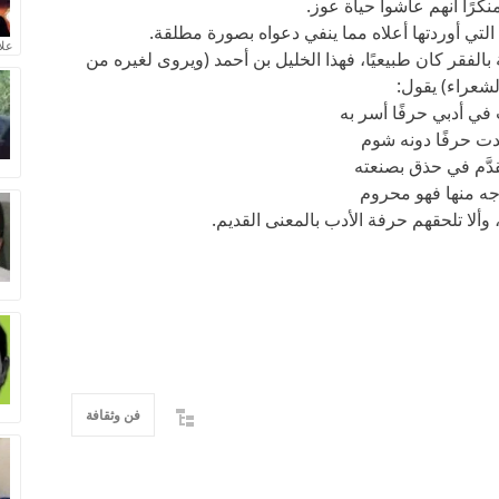
نكرًا أنهم عاشوا حياة عوز.
التي أوردتها أعلاه مما ينفي دعواه بصورة مطلقة.
علا
بالفقر كان طبيعيًا، فهذا الخليل بن أحمد (ويروى لغيره من
لشعراء) يقول:
في أدبي حرفًا أسر به
يّدت حرفًا دونه شوم
دَّم في حذق بصنعته
جه منها فهو محروم
، وألا تلحقهم حرفة الأدب بالمعنى القديم.
فن وثقافة