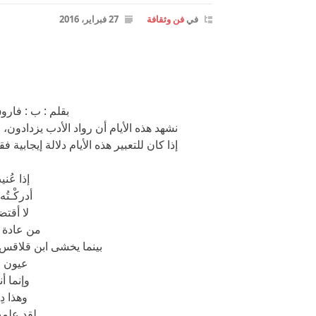
في
فن وثقافة
27 فبراير، 2016
بقلم : ب : فار
نشهد هذه الأيام أن رواد الأدب يزدادون،
إذا كان للتعبير هذه الأيام دلالة إيجابي
إذا عُني
أدركْـتُ
لا أقت
من عادة ا
بينما يخشى ابن قلاقس 
عيون ج
وإنما أ
وهذا دِ
لقد علمت