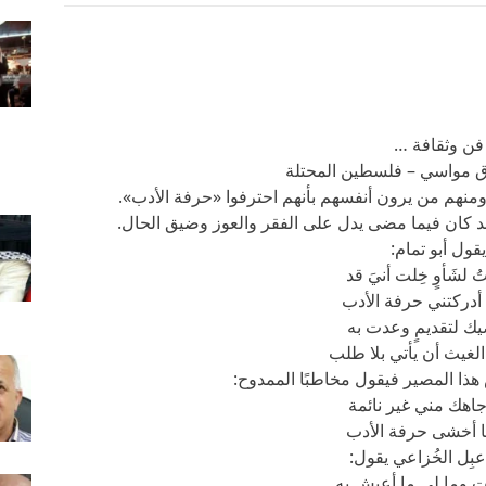
فن وثقافة …
وق مواسي – فلسطين المحتلة
 ومنهم من يرون أنفسهم بأنهم احترفوا «حرفة الأدب».
ة فقد كان فيما مضى يدل على الفقر والعوز وضيق الحال.
يقول أبو تمام:
تُ لشَأوٍ خِلت أنيَ قد
ه أدركتني حرفة الأدب
ضيك لتقديمٍ وعدت به
لغيث أن يأتي بلا طلب
هذا المصير فيقول مخاطبًا الممدوح:
اهك مني غير نائمة
نا أخشى حرفة الأدب
عبِل الخُزاعي يقول:
 وما لي ما أعيش به