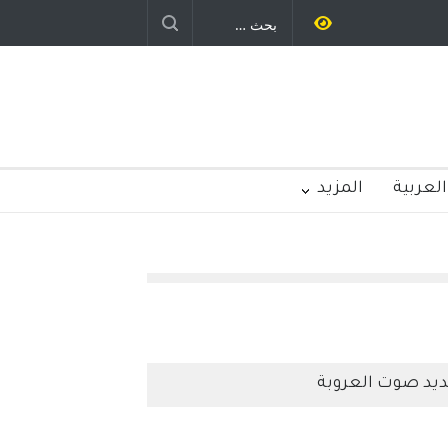
رباح – نيوجرسي – الولايات المتحدة
الامريكية
العربية
المزيد
يد صوت العروبة