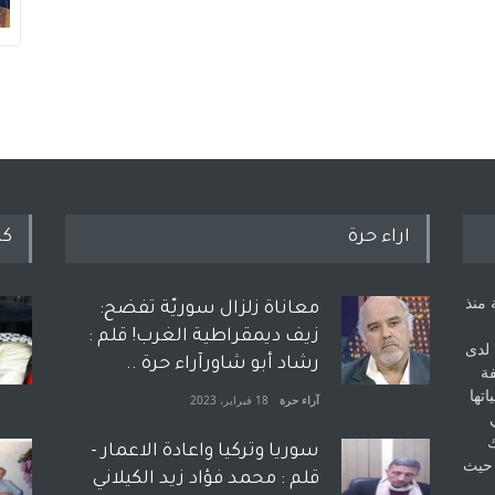
اراء حرة
كل
 منذ
معاناة زلزال سوريّة تفضح:
زيف ديمقراطية الغرب! قلم :
 لدى
رشاد أبو شاورآراء حرة ..
فة
اتها
آراء حرة
18 فبراير، 2023
ك
سوريا وتركيا واعادة الاعمار -
 حيث
قلم : محمد فؤاد زيد الكيلاني