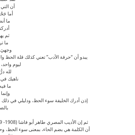
أن التي 
أما جَح
ما أنص
أدركن
ثم يهج
ما تر
وجهيَ 
يبدو أن “حرفة الأدب” تعني كذلك قلة الحظ والن
ليوم واحد، 
لله در
ناهيك في 
ما فيه 
وإنما
إذن أدرك الخليفة سوء الحظ، ودليلي في ذلك قو
بالض
أن الكلمة هي بضم الحاء، بمعنى سوء الحظ، وحا