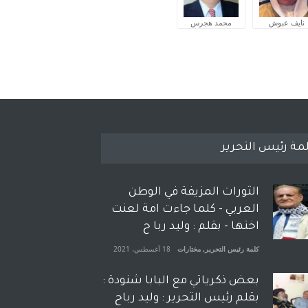
نايف عبوش
محمد هجرس
مة رئيس التحرير
الثورات المزيفة في الوطن
العربي - كلما جاءت امة لعنت
اختها - بقلم : وليد ربا ح
كلمة رئيس التحرير
,
مختارات
18 أغسطس، 2021
بعض ذكرياتي مع البابا شنودة :
بقلم رئيس التحرير : وليد رباح