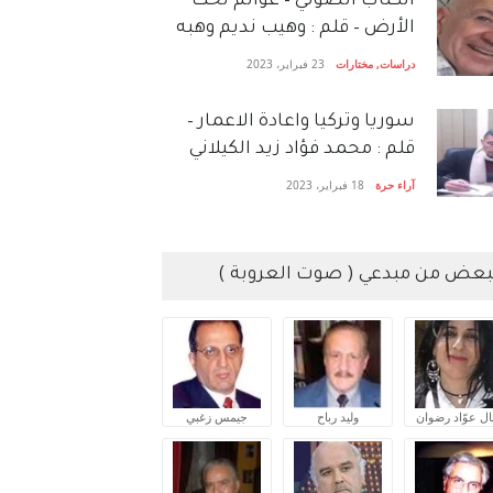
الكتاب الصَّوتي – عوالم تحت
الأرض – قلم : وهيب نديم وهبه
دراسات
,
مختارات
23 فبراير، 2023
سوريا وتركيا واعادة الاعمار –
قلم : محمد فؤاد زيد الكيلاني
آراء حرة
18 فبراير، 2023
بعض من مبدعي ( صوت العروبة )
ال عوّاد رضوان
وليد رباح
جيمس زغبي