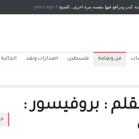
 وترافع فيها بنفسه مرة اخرى.. الشيخ
3 years ago
دكريات بغداد ٍ: عاشها وكتبها :وليد 
أمريكية ، فأعطوه الجنسية عن يد وهم
صاغرون،
ات
فن وثقافة
فلسطين
اصدارات ونقد
الجالية 
قلم : بروفيسور :
جد