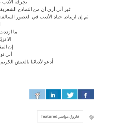
بحِرفة الأدب م
غير أني أرى أن من النماذج الشعرية 
ثم إن ارتباط حياة الأديب في العصور السالفة 
ا
ما ازددت 
الا تز
إن المق
أنى تو
أدعو لأدبائنا بالعيش الكريم
فاروق مواسيfeatured