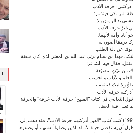
أدركتني- حرفة الأدب
ْظة البرمكي فيتذمر:
فتني يد الزمان ولا
ي غيرُ حرفة الأدب
و أباه وأمه لأنهما:
كا درهمًا أصون به
يومًا عن ذلة الطلب
كد، فهذا ابن بسام يرثي عبد الله بن المعتز الذي كان خليفة
فقتل، فقال فيه الشاعر:
ُّك من ميْتٍ بمضيَعة
ال
العلم والآداب والحسب
لوٌّ ولا ليتٌ فتنقصه
 أدركته حرفة الأدب
ل الثعالبي في كتابه “المبهج” حرفة الأدب حُرفة” والحرفة
م تعني قلة الحظ.
..
آم
ثم إن الأديب المصري طاهر أبو فاشا (1908- 1989) كتب كتاب “الذين أدركتهم حرفة الأدب”، فقد ذهب إلى
ول أن يستقصي حياة الأدباء الذين وصلوا أنفسهم أو وصفوها