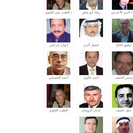
ء الدين الأعرجي
رشاد أبو شاور
د.الطيب بيتي العلوي
توفيق الحاج
فيصل أكرم
إدوارد جرجس
تيسير الناشف
أحمد ختّاوي
أحمد الخميسي
خليل ناصيف
عدنان الروسان
الطيب العلوي