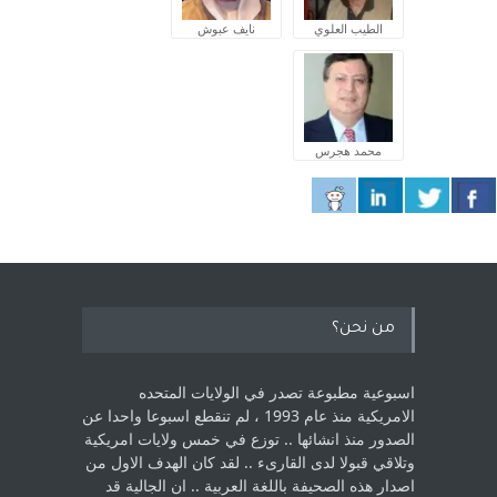
الطيب العلوي
نايف عبوش
محمد هجرس
من نحن؟
اسبوعية مطبوعة تصدر في الولايات المتحده
الامريكية منذ عام 1993 ، لم ‏تنقطع اسبوعا واحدا عن
الصدور منذ انشائها .. توزع في خمس ولايات امريكية
‏وتلاقي قبولا لدى القارىء ..‏ لقد كان الهدف الاول من
اصدار هذه الصحيفة باللغة العربية .. ان الجالية قد