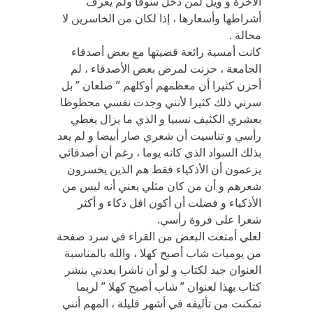
الآخرة و ويل لمن دخل سوقا ولم يعرف
أشراطها وأسعارها ، إذا لكان من الخاسرين لا
محالة .
كانت أمسية رائعة قضيتها مع بعض أصدقاء
الجامعة ، حزنت لمرض بعض الأصدقاء ، لم
أحزن كثيرا أن معظمهم أوكلهم ” صلعان ” بل
سرني ذلك كثيرا لأنني وجدت نفسي محظوظا
بعشري الكثيف نسبيا و الذي ما يزال يغطي
رأسي و تناسيت أن شعري صار أبيضا و لم يعد
بذلك السواد الذي كانه يوما ، رغم أن أصدقائي
يزعمون أن الأذكياء فقط هم الذين يخسرون
شعرهم و أن من كان مثلي يعني أنه ليس من
الأذكياء و فضلت أن أكون اقل ذكاء و أكثر
شعرا على فروة رأسي.
لعلي أمتعت البعض من القراء في سرد صفحة
من يوميات شاب أصبح كهلا ، والله بالمناسبة
العنوان جيد لكتاب و لو أن ناشرا يعدني بنشر
كتاب بهذا لعنوان ” شاب أصبح كهلا ” لربما
تمكنت من تأليفه في أشهر قليلة ، المهم أنني