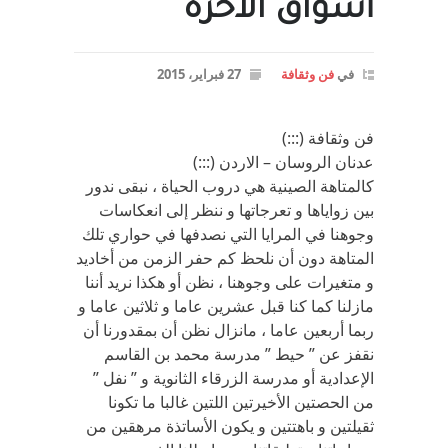
أسواق الآخرة
في
فن وثقافة
27 فبراير، 2015
فن وثقافة (:::)
عدنان الروسان – الاردن (:::)
كالمتاهة الصينية هي دروب الحياة ، نبقى ندور
بين زواياها و تعرجاتها و ننظر إلى انعكاسات
وجوهنا في المرايا التي نصدفها في حواري تلك
المتاهة دون أن نلحظ كم حفر الزمن من أخاديد
و متغيرات على وجوهنا ، نظن أو هكذا نريد أننا
مازلنا كما كنا قبل عشرين عاما و ثلاثين عاما و
ربما أربعين عاما ، مانزال نظن أن بمقدورنا أن
نقفز عن ” حيط ” مدرسة محمد بن القاسم
الإعدادية أو مدرسة الزرقاء الثانوية و ” نفل ”
من الحصتين الأخيرتين اللتين غالبا ما تكونا
ثقيلتين و باهتتين و يكون الأساتذة مرهقين من