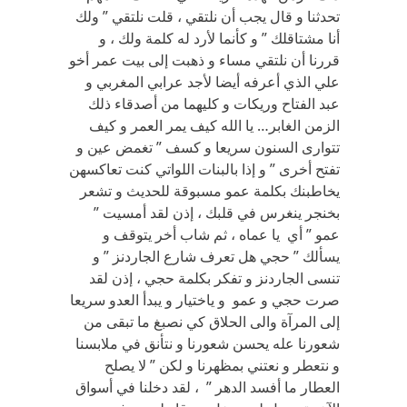
تحدثنا و قال يجب أن نلتقي ، قلت نلتقي ” ولك
أنا مشتاقلك ” و كأنما لأرد له كلمة ولك ، و
قررنا أن نلتقي مساء و ذهبت إلى بيت عمر أخو
علي الذي أعرفه أيضا لأجد عرابي المغربي و
عبد الفتاح وريكات و كليهما من أصدقاء ذلك
الزمن الغابر… يا الله كيف يمر العمر و كيف
تتوارى السنون سريعا و كسف ” تغمض عين و
تفتح أخرى ” و إذا بالبنات اللواتي كنت تعاكسهن
يخاطبنك بكلمة عمو مسبوقة للحديث و تشعر
بخنجر ينغرس في قلبك ، إذن لقد أمسيت ”
عمو ” أي يا عماه ، ثم شاب أخر يتوقف و
يسألك ” حجي هل تعرف شارع الجاردنز ” و
تنسى الجاردنز و تفكر بكلمة حجي ، إذن لقد
صرت حجي و عمو و ياختيار و يبدأ العدو سريعا
إلى المرآة والى الحلاق كي نصبغ ما تبقى من
شعورنا عله يحسن شعورنا و نتأنق في ملابسنا
و نتعطر و نعتني بمظهرنا و لكن ” لا يصلح
العطار ما أفسد الدهر ” ، لقد دخلنا في أسواق