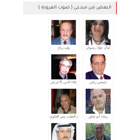
البعض من مبدعي ( صوت العروبة )
آمال عوّاد رضوان
وليد رباح
جيمس زغبي
علاء الدين الأعرجي
رشاد أبو شاور
د.الطيب بيتي العلوي