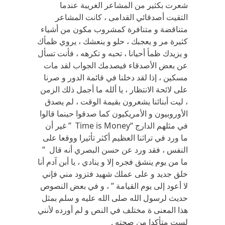
شعرت بكثير من المشاعر الغريبة عندما
التقيت أصدقائي القدامى ، كانت المشاعر
متناقضة و متنافرة كمشروب مكون من أشياء
كثيرة مر و يعجبك ، حلو و ينعشك ، يروي ظمأك
و يزيدك ظمأ أحيانا ، تحبه و تكرهه ، فأنت تسأل
عن بعض الأصدقاء فيصدمك الجواب لقد مات
مسكين ، إذا لقد دخلنا في قائمة الدور و صرنا
على لائحة الانتظار ، يا ألله ما أجمل ذلك الزمن
، ليت أبنائنا يشعرون بقيمة الوقت ، لم يصدق
الأوروبيون و الأمريكيون كما صدقوا حينما قالوا
في مثلهم الدارج “Time is Money ” غير أن
ما ورد في تراثنا العظيم أكثر تأثيرا ووقعا على
النفس ، فقد ورد عن حسن البصري أنه قال ”
ما من يوم ينشق فجره إلا و ينادي ، يا أبن آدم أنا
خلق جديد و على عملك شهيد فتزود مني فإني
لا أعود إلى يوم القيامة ” ، و في بعض النصوص
حديث لرسول الله صلى الله عليه و سلم بمثل
هذا المعنى ة مختلف في النص و لم أورده لأنني
لست متأكدا من صحته .