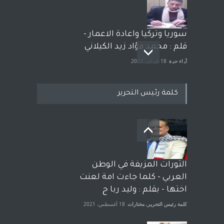
سوريا وتركيا واعادة الاعمار -
قلم : محمد فؤاد زيد الكيلاني
آراء حرة
18 فبراير، 2023
كلمة رئيس التحرير
بعد معارك قضائية طاحنة كتب
وترافع فيها بنفسه مرة اخرى..
الشيخ طارق يوسف يقهر
الحكومة الأمريكية ، فأعطوه
الثورات المزيفة في الوطن
الجنسية عن يد وهم صاغرون،
العربي - كلما جاءت امة لعنت
آراء حرة
,
مختارات
7 أبريل، 2023
اختها - بقلم : وليد ربا ح
كلمة رئيس التحرير
,
مختارات
18 أغسطس، 2021