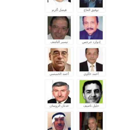
توفيق الحاج
فيصل أكرم
إدوارد جرجس
تيسير الناشف
أحمد ختّاوي
أحمد الخميسي
خليل ناصيف
عدنان الروسان