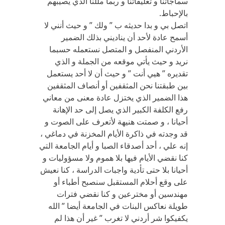
سماجاتنا و تعليقاتنا و ربما مللنا الذي يصيبهم
بالإحباط.
اتصل بي و بدا حديثه ب ” ولك ” و حيث أنني لا
أسمح عادة لأحد أن يناديني بذلك الضمير
الأردني المنفصل و المتصل نستعمله حسبما
نريد و حيث يأتي موقعه من الجملة و الذي
تقديره ” هيي أنت ” و حيث أن لا أحد يستعمل
بين طبقتنا نحن المثقفين أو أنصاف المثقفين
هذا الضمير الذي يختزل عادة معنى من معاني
رفع الكلفة الكبير الذي يصل إلى حد الإهانة
أحيانا ، و صمتت هنيهة لأتعرف على الصوت و
قد وجدته في ذاكرة الأيام المخزنة في دماغي ،
إنه علي ، أحد أصدقاء الصبا و أيام الجامعة التي
كنا نقضي الأيام فيها بلا هموم ولا مسؤوليات و
أحيانا بلا حتى تأدية واجبات الدراسة ، كنا نعيش
على وقع أحلام المستقبل سنصبح أطباء أو
مهندسين أو مخترعين و كنا نقضي فترات
طويلة نعاكس البنات في الجامعة أيضا ” الله
يكفيكوا شر أردني لا تغرب ” غير أن هذا لم