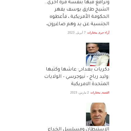
وترافع فيها بنفسه مرة اخرى..
الشيخ طارق يوسف يقهر
الحكومة الأمريكية ، فأعطوه
الجنسية عن يد وهم صاغرون،
آراء حرة
,
مختارات
7 أبريل، 2023
دكريات بغداد ٍ: عاشها وكتبها
:وليد رباح – نيوجرسي – الولايات
المتحدة الامريكية
القصة
,
مختارات
2 مارس، 2023
الاستيطان ومسلسل الخداع