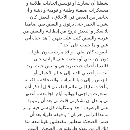
يشغلنا أن نشارك أو نؤسس اتحادات طلابية و
معسكرات صيفية وطنية و قومية و دينية و أن
نحاضر بين البعض في الأخلاق ، البعض كان
يشرب الخمر حتى يرتوي و البعض بقي صامدا
بلا سكر و البعض تزوج من إيطالية والبعض من
عربية والبعض كتب على ظهره ” هذا جناه أبي
علي و ما جنيت على أحد ” .
الصوت كان لعلي ، و قد مرت سنون طويلة
دون أن نلتقي أو نتحدث على الهاتف حتى ،
فالدنيا تأخذك حيث تريد هي و ليس حيث تريد
أنت ، و أخذتني الدنيا إلى عالم الأعمال أو
البزنس و إلى دنيا السياسة والصحافة والكتابة ،
و أخذت عليا إلى عالم الطب ن قال أتذكر أنك
استعرت دراجتي الهوائية أيام الجامعة و أعدتها
لي و بدل أن تشكرني قلت لي بعد أن رميتها
على الرصيف ” خذ بسكليتك كل شي فيه بزمر
ماعدا الزامور خربان ” و قهقه طويلا بعد أن
ضمن الضحكة سعلتين مفتعلتين بقيتا معه منذ
ذلك الزمن فهذه طريقته في الضحك ، المهم