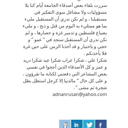
سررت بلقاء بعض أصدقاء الجامعة أيام كنا بلا
مسؤوليات ولا مشاغل سوى التفكير في
مستقبلنا ، و لم نكن ندري أن المستقبل مليء
بما هو ممتليء به اليوم من قتل و ذبح ، و مليء
بضياع فلسطين و تدمير غزة و حصارها ، و لم
نكن ندري أن المستقبل سنجد في ” عمو ” و
حجي و ياختيار و قد أخذنا الزمن على حين غرة
فلا يأخذنكم .
شكرا علي ، شكرا عراب شكرا عبد شكرا دريد
و عمر و كل الأصدقاء الذين أججوا في نفسي
بعض المشاعر التي دفعتني لكتابة ما تقرؤون ،
و على كل حال ” مالدنيا إلا كرجل استظل بظل
شجرة ثم مشى ” .
adnanrusan@yahoo.com