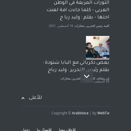
الحكومة الأمريكية ، فأعطوه
الثورات المزيفة في الوطن
الجنسية عن يد وهم صاغرون،
العربي - كلما جاءت امة لعنت
آراء حرة
,
مختارات
7 أبريل، 2023
اختها - بقلم : وليد ربا ح
كلمة رئيس التحرير
,
مختارات
18 أغسطس، 2021
بعض ذكرياتي مع البابا شنودة :
بقلم رئيس التحرير : وليد رباح
فن وثقافة
,
كلمة رئيس التحرير
,
مختارات
28 أغسطس، 2021
للأعلى
Copyright ©
ArabVoice
| By
WebTix
افتتاحية صوت العروبة : شهادة
خلو من الارهاب - بقلم : وليد
للإعلان معنا
للاتصال بنا
دخول