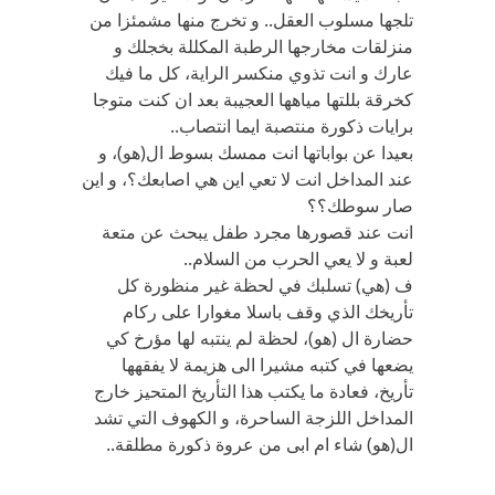
تلجها مسلوب العقل.. و تخرج منها مشمئزا من
منزلقات مخارجها الرطبة المكللة بخجلك و
عارك و انت تذوي منكسر الراية، كل ما فيك
كخرقة بللتها مياهها العجيبة بعد ان كنت متوجا
برايات ذكورة منتصبة ايما انتصاب..
بعيدا عن بواباتها انت ممسك بسوط ال(هو)، و
عند المداخل انت لا تعي اين هي اصابعك؟، و اين
صار سوطك؟؟
انت عند قصورها مجرد طفل يبحث عن متعة
لعبة و لا يعي الحرب من السلام..
ف (هي) تسلبك في لحظة غير منظورة كل
تأريخك الذي وقف باسلا مغوارا على ركام
حضارة ال (هو)، لحظة لم ينتبه لها مؤرخ كي
يضعها في كتبه مشيرا الى هزيمة لا يفقهها
تأريخ، فعادة ما يكتب هذا التأريخ المتحيز خارج
المداخل اللزجة الساحرة، و الكهوف التي تشد
ال(هو) شاء ام ابى من عروة ذكورة مطلقة..