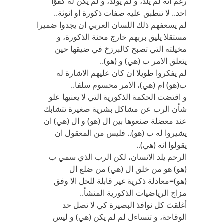
رغم انه لم يلد، و لم يولد، و لم يكن له كفؤا
احد.. لا تنطبق عليه صفات ذكورة او انوثة..
لم يسعفهم ذلك اللسان العربي ان يجدوا ضميرا
مستقلا يليق بربهم خارج محنة الذكورة، و
مخيلته التي تصبح كالبرزخ في ضيقها حين
يتعلق الامر ب (هي) و (هو)..
لم يفكروا طويلا ان كان عليهم الاشارة له
ب(هو) ام (هي)، الامر محسوم سلفا..
و اقتضت الحكمة الذكورية التي لا يعنيها علو
شأن الرب عن مشاكل بشرية صغيرة تتشابك
عند معضلة صنعوها بين ال (هو) و ال (هي) ان
يشيروا له ب (هو).. فليس من المعقول ان
يقولوا انه (هي)..
الرحم يلد الانسان، لكن الرب الذي سمي ب
(هو) هو من خلق ال (هي) من ضلع ال
(هو)=معادلة ذكرية غير قابلة للحل الا وفق
مزاج الرياضيات الذكورية المنشأ..
أغلقتَ كل نوافذ البصيرة كي لا تصل حد
الوقاحة، و تتساءل لم لم يكن (هي) و ليس