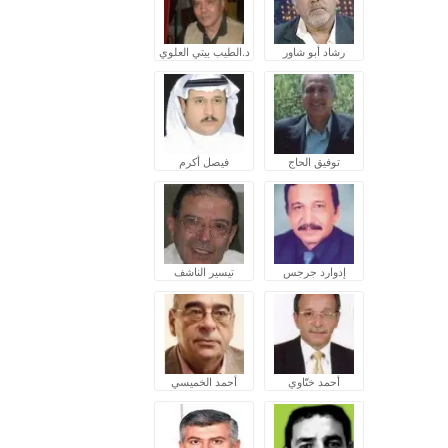
رشاد أبو شاور
د.الطيب بيتي العلوي
توفيق الحاج
فيصل أكرم
إدوارد جرجس
تيسير الناشف
أحمد ختّاوي
أحمد الخميسي