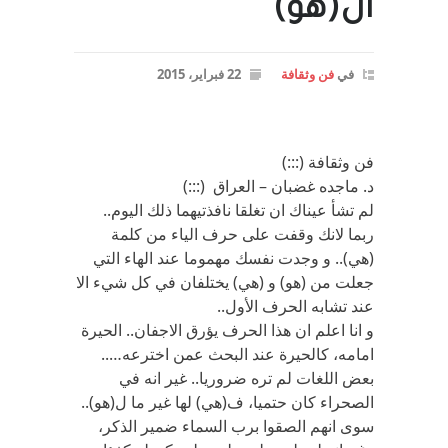
ال(هو)
في
فن وثقافة
22 فبراير، 2015
فن وثقافة (:::)
د. ماجده غضبان – العراق (:::)
لم تشأ عيناك ان تغلقا نافذتيهما ذلك اليوم..
ربما لانك وقفت على حرف الياء من كلمة
(هي).. و وجدت نفسك مهموما عند الهاء التي
جعلت من (هو) و (هي) يختلفان في كل شيء الا
عند تشابه الحرف الأول..
و انا اعلم ان هذا الحرف يؤرق الاجفان.. الحيرة
امامه، كالحيرة عند البحث عمن اخترعه…..
بعض اللغات لم تره ضروريا.. غير انه في
الصحراء كان حتميا، ف(هي) لها غير ما ل(هو)..
سوى انهم الصقوا برب السماء ضمير الذكر،