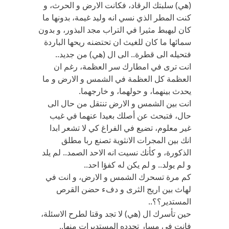
(هي) سلبتك الرقاد، فكانت الارض و الحرث، و
كنت المطر الذي نسي انه وليد غيمة، بدونها ما
كان ليهبط مثيرا في التراب مجد البذور، و بدون
سمائها ما كان للغيث ان تحتضنه ريحها الباردة
فتحيله الى قطرة.. الى ال (هي) من جديد..
انت ترى في امطارك سر العظمة، رغم ان
العظمة كل العظمة في الشمس و الارض و ما
يحدث بينهما، و حولهما، و خارجهما.
انت بين الشمس و الارض تنتقل من حال الى
حال، فتبحث عن أصلك بعيدا عنهما في غيب
غير معلوم، تضيع في الفراغ كي لا تشعر ابدا
انك بين المجرات الانثوية تصنع ربا مطلق
الذكورة، و كأنك نسيت انه الاحد الصمد.. لم يلد
و لم يولد.. و لم يكن له كفؤا احد..
كم مرة تسحرك الشمس و الارض، و انت في
لهاث بين اريج الثرى و دفء حضن القرص
المستدير؟؟..
حين تأسرك ال (هي) لا تجد وقتا لطرح الاسئلة،
فانت في مسار تحدده المستديرات منها..