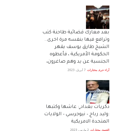
بعد معارك قضائية طاحنة كتب
وترافع فيها بنفسه مرة اخرى..
الشيخ طارق يوسف يقهر
الحكومة الأمريكية ، فأعطوه
الجنسية عن يد وهم صاغرون،
آراء حرة
,
مختارات
7 أبريل، 2023
دكريات بغداد ٍ: عاشها وكتبها
:وليد رباح – نيوجرسي – الولايات
المتحدة الامريكية
القصة
,
مختارات
2 مارس، 2023