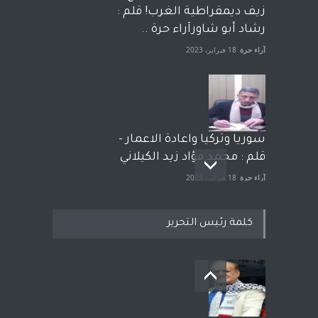
زيف ديمقراطية الغرب! قلم :
رشاد أبو شاورآراء حرة ..
آراء حرة
18 فبراير، 2023
سوريا وتركيا واعادة الاعمار -
قلم : محمد فؤاد زيد الكيلاني
آراء حرة
18 فبراير، 2023
كلمة رئيس التحرير
بعد معارك قضائية طاحنة كتب
وترافع فيها بنفسه مرة اخرى..
الشيخ طارق يوسف يقهر