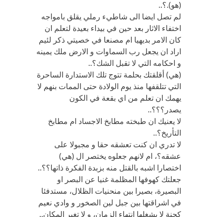
(هو).؟..
لم تصل ايضا الى شاطيء رملي يقلق بامواجه
اختفاء الاثار بعد حين في بيداء بعيدة لتعلم ان
كان الامر بديهيا ام مصنعا في خصيتي ذكر لئيم
اراد ان يجعل رب السماوات و الارض ملك يمينه
و احكامه التي لا تقبل الشك؟..
(هي) أقلقتك بحلمة تتوج تلك الاستدارة الساحرة
التي تتلقفها منذ يوم الولادة حتى الممات بنهم لا
يهمك ان تعلم من اي بقعة في الكون
يصدر؟؟؟..
لا يعنيك ان طبخته مطابخ الاجساد ام مطابخ
التأريخ؟..
لا تدري ان كنت تعشقه حقا و مجبولا على
عشقه؟، ام لانهم جعلوه يختصر ال (هي)
اختصارا اشبه بالقتل منه بزبدة الفكرة ذاتها؟؟..
جعلتك كهوفها المظلمة غنيا عن البصر او
البصيرة، بصيرا بين منحنيات الظلال، مستدفئا
في اشراقتها بين جبل لين الصخور و وادي نعيم
كجنة لا يشغلها انتهاء الزمان، و لا تغير المكان..