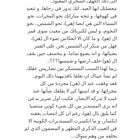
الى ذلك الكهف السحري المعبود..
معضلتك ايها العبد، انك تدور في رحاها، و تتعبد
في كهوفها، و تتجه مناراتك نحو المجرات، نحو
السماء التي هي ايضا (هي)، نحو الشمس.. نحو
النجوم، و ليس لكبريائك من مغيث سوى قمر
ال (هو)، و ما كان الا انعكاس ضوء ال (هي)،
فهل من منكر ان الشمس تحن على القمر
بضيائها، و انه يضيع تماما، و ينخسف حين يقف
ال (هو) خلف ارضها و شمسها؟؟؟..
ربما لهذا السبب المستنكر بين تضاريس عقلك
لم تشأ عيناك ان تغلقا نافذتيهما ذلك اليوم..
فقد وقفت عند ال (هي) مجردة من كل
مجراتها، و قد امنتها كي لا يقلقك شأنها عند
غيب لا تدركه الابصار، فكنت اول ضرير يدعي
انه يرى المستدير من كل شيء كوني منتصبا
كما يليق بال (هو)، رغم ان كل انتصاب يعقبه
انكسار، و ما انكسرت المستديرات الكونية الا
في الغيب الذكري المظهر و المضمون الذي لم
يخلقه من وهم سواك…