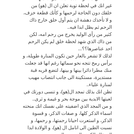
غير انك في لحظة توبة تعلن ان ال (هو) من
خلقك دون الحاجة لرحمها و كأنك قطعة خزف،
و لا تأخذك دهشة ان يتم أول خلق خارج ذاك
الرحم ثم يظل ابدا فيه..
كثير من رأى الوليد يخرج من رحم امه، لكن
من ذاك الذي شهد لحظة خلق لم يكن الرحم
احد عناصرها؟؟…
لذلك لا تشعر بالعار حين تكون المنارة طويلة، و
برأس رمح تتجه نحو سمائها رغم انها قد جعلت
منك مطرا دائرا بينها و بينها، لتضع قربه قبة
مستديرة، مستكينة الى جانب انتصاب مهيب
لمنارة علياء..
تظن انك بذلك تمجد ال(هو)، و تنسى دورتك في
لعبتها الابدية بين موجة بحر و غيمة و ثرى..
و من المجد الذي اضفيته على نفسك انك منحته
اسماء الذكر كلها، و صفات الذكر، و قسوة
الذكر، و استعرت احيانا رحمتها، و رحمها، و
نسبت الطين الى انامل ال (هو)، و الولادة ابدا