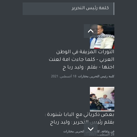
كلمة رئيس التحرير
بعد معارك قضائية طاحنة كتب
وترافع فيها بنفسه مرة اخرى..
الشيخ طارق يوسف يقهر
الحكومة الأمريكية ، فأعطوه
الثورات المزيفة في الوطن
الجنسية عن يد وهم صاغرون،
العربي - كلما جاءت امة لعنت
آراء حرة
,
مختارات
7 أبريل، 2023
اختها - بقلم : وليد ربا ح
كلمة رئيس التحرير
,
مختارات
18 أغسطس، 2021
بعض ذكرياتي مع البابا شنودة :
بقلم رئيس التحرير : وليد رباح
فن وثقافة
,
كلمة رئيس التحرير
,
مختارات
28 أغسطس، 2021