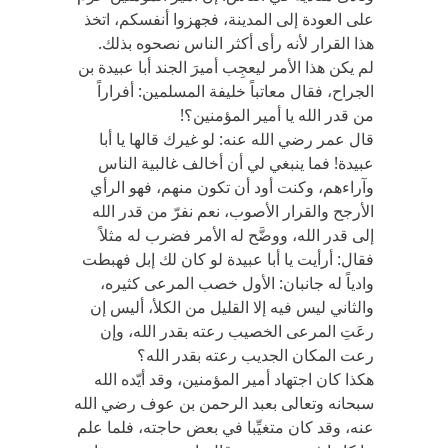
على العودة إلى المدينة، فجهزوا أنفسكم، اتخذ
هذا القرار لأنه رأى أكثر الناس نصحوه بذلك.
لم يكن هذا الأمر ليعجِب أميرَ الجند أبا عبيدة بن
الجراح، فقال معاتباً خليفة المسلمين: أفراراً
من قدر الله يا أمير المؤمنين؟!
قال عمر رضي الله عنه: لو غيرك قالها يا أبا
عبيدة! فما ينبغي لي أن أخالف غالبية الناس
وآراءهم، وكنت أود أن تكون منهم، فهو الرأي
الأرجح والقرار الأصوب، نعم نفرّ من قدر الله
إلى قدر الله، ووضَّح له الأمر فضرب له مثلاً
فقال: أرأيت يا أبا عبيدة لو كان لك إبل فهبطت
وادياً له جانبان: الأول خصب المرعى كثيره،
والثاني ليس فيه إلا القليل من الكلأ، أليس إن
رعَتِ المرعى الخصيب رعته بقدر الله، وإن
رعت المكان الجديب رعته بقدر الله؟
هكذا كان اجتهاد أمير المؤمنين، وقد أيّده الله
سبحانه وتعالى بعبد الرحمن بن عوف رضي الله
عنه، وقد كان متغيِّبا في بعض حاجته، فلما علم