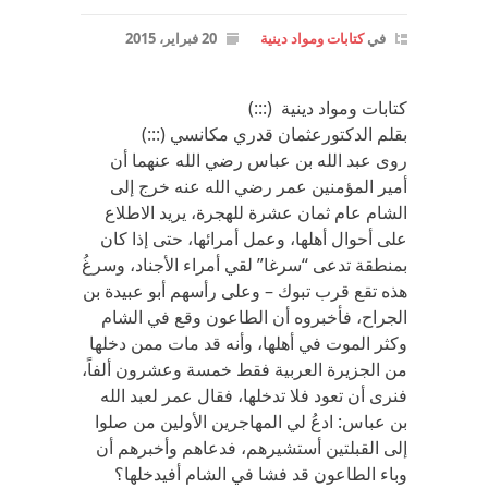
في
كتابات ومواد دينية
20 فبراير، 2015
كتابات ومواد دينية (:::)
بقلم الدكتورعثمان قدري مكانسي (:::)
روى عبد الله بن عباس رضي الله عنهما أن
أمير المؤمنين عمر رضي الله عنه خرج إلى
الشام عام ثمان عشرة للهجرة، يريد الاطلاع
على أحوال أهلها، وعمل أمرائها، حتى إذا كان
بمنطقة تدعى “سرغا” لقي أمراء الأجناد، وسرغُ
هذه تقع قرب تبوك – وعلى رأسهم أبو عبيدة بن
الجراح، فأخبروه أن الطاعون وقع في الشام
وكثر الموت في أهلها، وأنه قد مات ممن دخلها
من الجزيرة العربية فقط خمسة وعشرون ألفاً،
فنرى أن تعود فلا تدخلها، فقال عمر لعبد الله
بن عباس: ادعُ لي المهاجرين الأولين من صلوا
إلى القبلتين أستشيرهم، فدعاهم وأخبرهم أن
وباء الطاعون قد فشا في الشام أفيدخلها؟