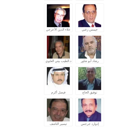
جيمس زغبي
علاء الدين الأعرجي
رشاد أبو شاور
د.الطيب بيتي العلوي
توفيق الحاج
فيصل أكرم
إدوارد جرجس
تيسير الناشف