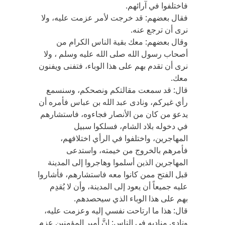
فاختلفوا في آرائهم.
فقال بعضهم: قد خرجت لأمر عزمت عليه، ولا
نرى أن ترجع عنه.
وقال بعضهم: معك بقية الناس الكرام من
أصحاب رسول الله صلى الله عليه وسلم ، ولا
نرى أن تقدم بهم على هذا الوباء، فتفنى ويفنون
معك.
قال: قد سمعت مقالتكم ونصحكم، وسنسمع
رأي غيركم، ونادى عبد الله بن عباس فأمره أن
يدعوَ من كان من الأنصار فجاءوه، فاستشارهم
في دخوله بلاد الشام، فسلكوا سبيل
المهاجرين، واختلفوا في الرأي اختلافهم،
فأمرهم بالخروج من خيمته، واستدعى
المهاجرين الذين أسلموا وهاجروا إلى المدينة
قبل الفتح ممن كانوا معه فاستشارهم، فأشاروا
عليه جميعاً أن يعود إلى المدينة، وأن لا يُقدِم
بهم على هذا الوباء الذي سيحصدهم.
قال: هذا ما ارتاحت نفسي إليه وعزمت عليه،
ونادى مناديه في الناس: إنَّ أمير المؤمنين عزم