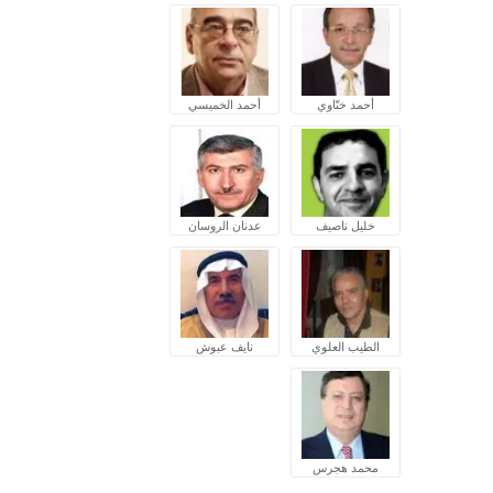
أحمد ختّاوي
أحمد الخميسي
خليل ناصيف
عدنان الروسان
الطيب العلوي
نايف عبوش
محمد هجرس