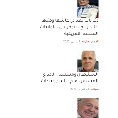
دكريات بغداد ٍ: عاشها وكتبها
:وليد رباح – نيوجرسي – الولايات
المتحدة الامريكية
القصة
,
مختارات
2 مارس، 2023
الاستيطان ومسلسل الخداع
المستمر – قلم : راسم عبيدات
منوعات
23 فبراير، 2023