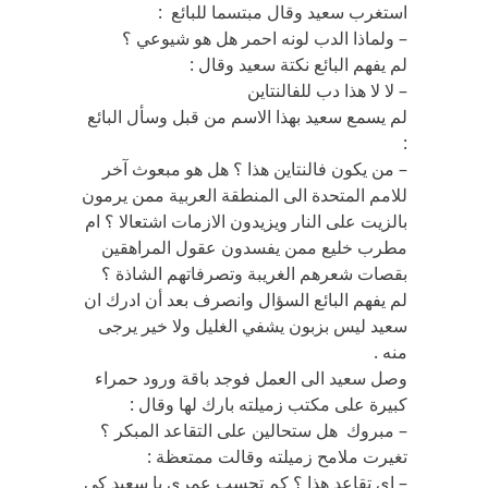
استغرب سعيد وقال مبتسما للبائع :
– ولماذا الدب لونه احمر هل هو شيوعي ؟
لم يفهم البائع نكتة سعيد وقال :
– لا لا هذا دب للفالنتاين
لم يسمع سعيد بهذا الاسم من قبل وسأل البائع
:
– من يكون فالنتاين هذا ؟ هل هو مبعوث آخر
للامم المتحدة الى المنطقة العربية ممن يرمون
بالزيت على النار ويزيدون الازمات اشتعالا ؟ ام
مطرب خليع ممن يفسدون عقول المراهقين
بقصات شعرهم الغريبة وتصرفاتهم الشاذة ؟
لم يفهم البائع السؤال وانصرف بعد أن ادرك ان
سعيد ليس بزبون يشفي الغليل ولا خير يرجى
منه .
وصل سعيد الى العمل فوجد باقة ورود حمراء
كبيرة على مكتب زميلته بارك لها وقال :
– مبروك هل ستحالين على التقاعد المبكر ؟
تغيرت ملامح زميلته وقالت ممتعظة :
– اي تقاعد هذا ؟ كم تحسب عمري يا سعيد كي