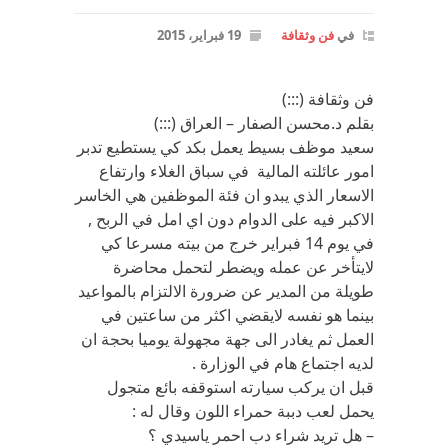
في
فن وثقافة
19 فبراير، 2015
فن وثقافة (:::)
بقلم د.محسن الصفار – العراق (:::)
سعيد موظف بسيط يعمل بكد كي يستطيع تدبر
امور عائلته المالية في سباق الغلاء وارتفاع
الاسعار الذي يبدو ان فئة الموظفين هي الخاسر
الاكبر فيه على الدوام دون اي امل في الربح ,
في يوم 14 فبراير خرج من بيته مسرعا كي
لايتأخر عن عمله ويضطر لتحمل محاضرة
طويلة من المدير عن ضرورة الالتزام بالمواعيد
بينما هو نفسه لايقضي اكثر من ساعتين في
العمل ثم يغادر الى جهة مجهولة يوميا بحجة ان
لديه اجتماع هام في الوزارة .
قبل ان يركب سيارته استوقفه بائع متجول
يحمل لعب دببة حمراء اللون وقال له :
– هل تريد شراء دب احمر ياسيدي ؟