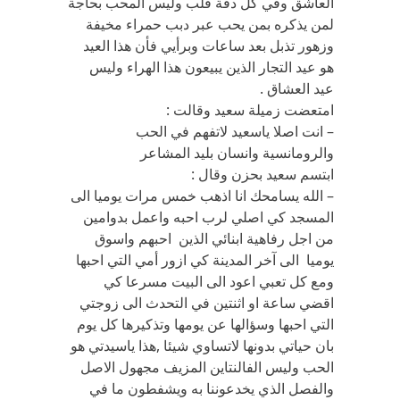
العاشق وفي كل دقة قلب وليس المحب بحاجة
لمن يذكره بمن يحب عبر دبب حمراء مخيفة
وزهور تذبل بعد ساعات وبرأيي فأن هذا العيد
هو عيد التجار الذين يبيعون هذا الهراء وليس
عيد العشاق .
امتعضت زميلة سعيد وقالت :
– انت اصلا ياسعيد لاتفهم في الحب
والرومانسية وانسان بليد المشاعر
ابتسم سعيد بحزن وقال :
– الله يسامحك انا اذهب خمس مرات يوميا الى
المسجد كي اصلي لرب احبه واعمل بدوامين
من اجل رفاهية ابنائي الذين احبهم واسوق
يوميا الى آخر المدينة كي ازور أمي التي احبها
ومع كل تعبي اعود الى البيت مسرعا كي
اقضي ساعة او اثنتين في التحدث الى زوجتي
التي احبها وسؤالها عن يومها وتذكيرها كل يوم
بان حياتي بدونها لاتساوي شيئا ,هذا ياسيدتي هو
الحب وليس الفالنتاين المزيف مجهول الاصل
والفصل الذي يخدعوننا به ويشفطون ما في