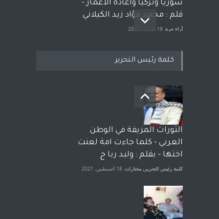
سوريا وتركيا واعادة الاعمار -
قلم : محمد فؤاد زيد الكيلاني
آراء حرة
18 فبراير، 2023
كلمة رئيس التحرير
بعد معارك قضائية طاحنة كتب
وترافع فيها بنفسه مرة اخرى..
الشيخ طارق يوسف يقهر
الحكومة الأمريكية ، فأعطوه
الثورات المزيفة في الوطن
الجنسية عن يد وهم صاغرون،
العربي - كلما جاءت امة لعنت
آراء حرة
,
مختارات
7 أبريل، 2023
اختها - بقلم : وليد ربا ح
كلمة رئيس التحرير
,
مختارات
18 أغسطس، 2021