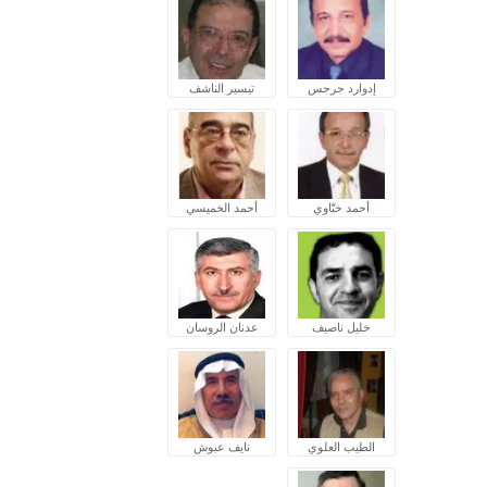
إدوارد جرجس
تيسير الناشف
أحمد ختّاوي
أحمد الخميسي
خليل ناصيف
عدنان الروسان
الطيب العلوي
نايف عبوش