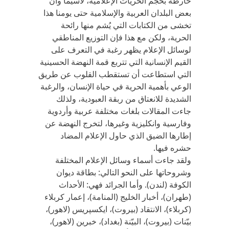
خارطة بحجم الحريات الإعلامية، لاسيما وان
بعض البلدان العربية والإسلامية حتى يومنا هذا
تخشى من الكتابات التي يُشم منها رائحة
الحرية، ولكن مع هذا فإن التوزيع المناطقي
لوسائل الإعلام يظهر رغبة في التعرف على
القيم الإنسانية التي تتربع قمة النهضة الحسينية
التي استطاعت أن تستقطب القلوب عن طريق
الوعي بأهمية الحرية في حياة الإنسان، والرغبة
الشديدة للانعتاق من ربقة العبودية، ولذلك
جاءت المقالات بلغات مختلفة عربية وأردوية
وفارسية وانكليزية وغيرها، لتخرج النهضة عن
إطارها الضيق الذي حاول الإعلام المضاد
حشره فيها.
ولقد جاءت أسماء وسائل الإعلام المختلفة
وشروحاتها على النحو التالي: بطاقة ديوان
الكوفة (لندن). وأما الجرائد فهي: الأحداث
(طهران)، أخبار الخليج (المنامة)، إعمار كربلاء
(كربلاء)، الانتقاد (بيروت)، ايكسپريس (لاهور)،
بيّنات (بيروت)، البيّنة (بغداد)، خبرين (لاهور)،