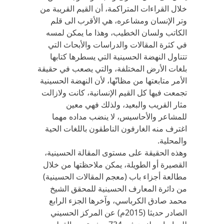
خلال القراءات المتراكمة، أن القيم القريبة من
وتر الإنسان ومشاعره، هي الأقرب الى قلم
الكاتب ولسان الخطيب، وهذا ما يمكن لمسه
في كثرة المقالات والدراسات والأبحاث التي
تتناول النهضة الحسينية التي يسطرها كتابها
بلغات الأرض المختلفة، والتي يصعب في حقيقة
الأمر متابعتها من مظانّها، لأن النهضة الحسينية
تجمعت فيها كل القيم الإنسانية، كانت ولازالت
مثار القريب والبعيد، ولذلك فهي معين
للمشاعر والأحاسيس، لا ينضب مداده مهما
اغترف منه الغارفون الناطقون باللغات الحية
والمحلية.
وهذه الحقيقة على مستوى المقالة الحسينية،
القصيرة أو الطويلة، يمكن ملاحظتها من خلال
مطالعة أجزاء باب (معجم المقالات الحسينية)
من دائرة المعارف الحسينية للمحقق الشيخ
محمد صادق الكرباسي، وآخرها الجزء الرابع
الصادر حديثا (2015م) عن المركز الحسيني