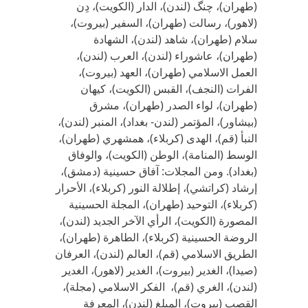
(طهران)، چنگ (لندن)، الدار (الكويت)، دِن
(لاهور)، رسالت (طهران)، السفير (بيروت)،
سلام (طهران)، شاهد (لندن)، الشهادة
(طهران)، عاشوراء (لندن)، العرب (لندن)،
العمل الاسلامي (طهران)، العهد (بيروت)،
الفرات (النجف)، القبس (الكويت)، كيهان
(طهران)، لواء الصدر (طهران)، مشرق
(بيشاور)، المؤتمر (لندن- بغداد)، المنبر (لندن)،
النبأ (قم)، الهدى (كربلاء)، همشهري (طهران)،
الوسط (المنامة)، الوطن (الكويت)، والوفاق
(بغداد). ومن المجلات: آفاق حسينية (دمشق)،
إرشاد (كراتشي)، إطلالة النور (كربلاء)، الأحرار
(كربلاء)، التوحيد (طهران)، المجلة الحسينية
المصورة (الكويت)، الرأي الآخر الجديد (لندن)،
الروضة الحسينية (كربلاء)، الطاهرة (طهران)،
الطريق الاسلامي (قم)، العالم (لندن)، العرفان
(صيدا)، الغدير (بيروت)، الغدير (لاهور)، الغدير
(لندن)، الغري (قم)، الفكر الاسلامي (مجلة)،
القصب (بيروت)، المبلغ (لندن)، المعرفة