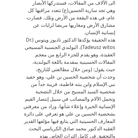
الى الآلاف من المقالات، فستدركها الأبصار
وهي تجد سارية الحسين(ع) تتعدد مراقيها كل
عام، في هذه البقعة من الأرض وتلك، فصارت
مشارق الأرض ومغاربها مربضا لرايات عن
إنسانية الإنسان.
هذه الحقيقة يؤكدها الدكتور تاديوز ويتوس (Dr.
Tadeusz witos)، البولندي الجنسية المسيحي
العقيدة، وهو يقدم للجزء الرابع من معجم
المقالات الحسينية بمقدمة باللغة البولندية،
حيث يقول: (ومن خلال مطالعتي للتاريخ،
وجدت أن شخصية الحسين بن علي، وهو حفيد
نبي الإسلام وابن بنته فاطمة، قريبة جداً من
شخصية السيد المسيح من خلال التضحية
وتحمل الآلام والمصائب في سبيل إنتصار القيم
الإنسانية الخيرة وإعلاء شأنها، وزاد من معرفتي
بشخصية الحسين بن علي هو تعرفي على دائرة
المعارف الحسينية التي يتابع فيها مؤلفها القدير
الفقيه الدكتور محمد صادق الكرباسي البحث
والتحقيق في كامل التراث الخاص بهذه