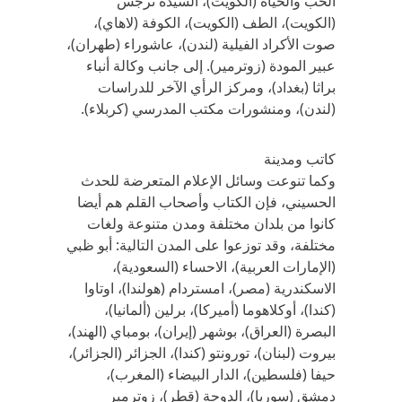
الحب والحياة (الكويت)، السيدة نرجس
(الكويت)، الطف (الكويت)، الكوفة (لاهاي)،
صوت الأكراد الفيلية (لندن)، عاشوراء (طهران)،
عبير المودة (زوترمير). إلى جانب وكالة أنباء
براثا (بغداد)، ومركز الرأي الآخر للدراسات
(لندن)، ومنشورات مكتب المدرسي (كربلاء).
كاتب ومدينة
وكما تنوعت وسائل الإعلام المتعرضة للحدث
الحسيني، فإن الكتاب وأصحاب القلم هم أيضا
كانوا من بلدان مختلفة ومدن متنوعة ولغات
مختلفة، وقد توزعوا على المدن التالية: أبو ظبي
(الإمارات العربية)، الاحساء (السعودية)،
الاسكندرية (مصر)، امستردام (هولندا)، اوتاوا
(كندا)، أوكلاهوما (أميركا)، برلين (ألمانيا)،
البصرة (العراق)، بوشهر (إيران)، بومباي (الهند)،
بيروت (لبنان)، تورونتو (كندا)، الجزائر (الجزائر)،
حيفا (فلسطين)، الدار البيضاء (المغرب)،
دمشق (سوريا)، الدوحة (قطر)، زوترمير