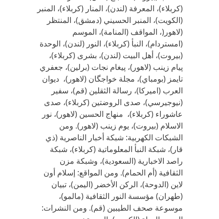
(كربلاء)، المعرفة (لندن)، المنار (كربلاء)، المنبر
(الكويت)، المنبر الحسيني (دمشق)، المنتظر
(لاهور(، المواقف (المنامة)، الموسم
(امستردام)، النبأ (كربلاء)، النور (لندن)، الوحدة
(بيروت)، أهل البيت (لندن)، بشرى (كربلاء)،
پيام زينب (لاهور)، پيغام نجات (برلين)، جعفري
تايمز (بومباي)، مجلة خواجگان (لاهور)، ديوان
العرب (اميركا)، رسالة الثقلين (قم)، سفير
(نيوجيرسي)، صدى الروضتين (كربلاء)، صدى
عاشوراء (كربلاء)، منهاج الحسين (لاهور)، نور
الاسلام (بيروت)، يوم زينب (لاهور). ومن
الشبكات الكهربية: شبكة أخبار الناصرية (ذي
قار)، شبكة النبأ المعلوماتية (كربلاء)، شبكة
راصد الاخبارية (السعودية)، وشبكة مزن
الثقافية (أم الحمام). ومن المواقع: إسلام أون
لاين (الدوحة)، الركن الأخضر (اليمن)، تبيان
(طهران) مؤسسة النور الثقافية (مالمو)،
موسوعة صحف الطيبين (قم). ومن النشرات: