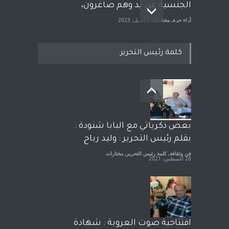
الجنسية عن يد وهم صاغرون،
آراء حرة
,
مختارات
7 أبريل، 2023
كلمة رئيس التحرير
معاناة زلزال سوريّة تفضح:
زيف ديمقراطية الغرب! قلم :
رشاد أبو شاورآراء حرة ..
آراء حرة
18 فبراير، 2023
بعض ذكرياتي مع البابا شنودة :
بقلم رئيس التحرير : وليد رباح
فن وثقافة
,
كلمة رئيس التحرير
,
مختارات
28 أغسطس، 2021
افتتاحية صوت العروبة : شهادة