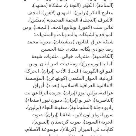
(المنامة)، الكوثر (النجف)، مشكاة (مشهد)،
معارج الفكر (برلين)، المهدي (لاهور)، النجف
الأشرف (النجف)، النجمة المحمدية (دمشق)،
ندائي ملت (لاهور)، وينابيع النجف (النجف). ومن
المواقع والشبكات والمدونات والمنتديات:
شبكة عراق القانون (ميشيغان)، مدونة محمد
رضا جوادي يگانه، منتدى جنة الحسين
(الكاظمية)، منتديات خيالي، منتديات شيعة
ألمانيا (نورمبيرغ)، ومنتديات قمر لبنان. ومن
المواقع الكهربية (النت): الأدب (إيران)، الحركة
الربانية، الحوار المتمدن (كوبنهاغن)، المؤسسة
الاعلامية العراقية الاسلامية (بغداد)، أوراق
عراقية، بولتن نيوز (إيران)، جريدة الرفاعي نت
(الناصرية)، خبر پو (إيران)، دمون نيوز (صنعاء)،
راديو دجلة (السليمانية)، سفينة النجاة (برلين)،
سوريا نوبلز اون لاين، شفقنا (إيران)، صوت
الحرية (السويد)، صوت كردستان (السويد)،
كتابات في الميزان (كربلاء)، موسوعة الاسلام،