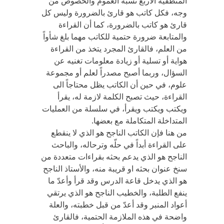
المنطقية الأربع نسبةُ العموم والخصوص من
وجه، فكل كاتب هو قارئ بالضرورة وليس كل
قارئ هو كاتب بالضرورة، كما أن القراءة
والمتابعة ضرورة حتمية للكاتب مهما بلغ شأواً
من العلم، فالقارئ المجرد يتخذ من القراءة
هواية أو تسلية أو زيادة معلومات تغنيه عن
السؤال، وربما أصبح مصدراً لعلم أو مجموعة
علوم، في حين أن الكاتب يظل محتاجاً الى
القراءة، حيث تصبح الكلمة لازمة له، يقرأ
ويكتب ويكتب ويقرأ، في سلسلة من العمليات
المتداخلة المتكاملة مع بعضها.
من هنا فإن الكاتب الناجح هو الذي لا ينقطع
على القراءة أبداً في حلّه وترحاله، والباحث
الناجح هو الذي يدعم بحثه بقراءات متعددة من
سنخ عنوان بحثه او قريبة منه، والأستاذ الناجح
هو الذي يدخل قاعة الدرس وقد قرأ وأعدّ ما
ينفع الطلبة، والخطيب الناجح هو الذي يرتقي
أعواد المنبر وقد أعدّ من قبل خطبته، والعلة
واضحة في هذه الملازمة الحتمية، فالقارئ