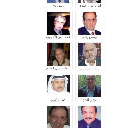
آمال عوّاد رضوان
وليد رباح
جيمس زغبي
علاء الدين الأعرجي
رشاد أبو شاور
د.الطيب بيتي العلوي
توفيق الحاج
فيصل أكرم