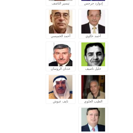
إدوارد جرجس
تيسير الناشف
أحمد ختّاوي
أحمد الخميسي
خليل ناصيف
عدنان الروسان
الطيب العلوي
نايف عبوش