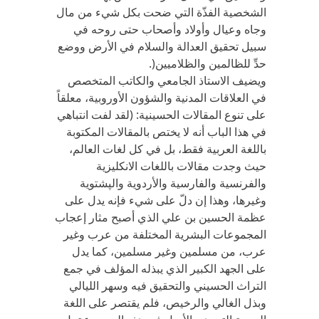
الشخصية الفذّة التي ضحت بكل شيء من مال
وجاه وعيال وأولاد وأصحاب حتى روحه في
سبيل تحقيق العدالة والسلام في الأرض ووضع
حدِّ للظالمين والظلاميين(.
ويضيف الاستاذ الجامعي والكاتب المتخصص
في العلاقات المدنية والشؤون الأوروبية، معلقاً
على تنوع المقالات الحسينية: (لقد لفت انتباهي
في هذا الباب أنه لا يختص بالمقالات المكتوبة
باللغة العربية فقط، بل في كل لغات العالم،
حيث وجدت مقالات باللغات الانكليزية
والفرنسية والفارسية والأردوية والپشتویة
وغيرها، وهذا إن دلّ على شيء فإنه يدل على
عظمة الحسين بن علي الذي أصبح مثار إعجاب
المجموعات البشرية المختلفة من عرب وغير
عرب، من مسلمين وغير مسلمين، كما يدل
على الجهد الكبير الذي يبذله المؤلف في جمع
التراث الحسيني والتحقيق فيه وسهر الليالي
وبذل الغالي والرخيص، فلم يقتصر على اللغة