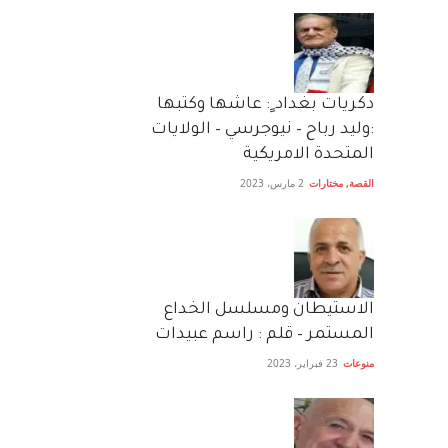
دكريات بغداد ٍ: عاشها وكتبها
:وليد رباح – نيوجرسي – الولايات
المتحدة الامريكية
القصة
,
مختارات
2 مارس، 2023
الاستيطان ومسلسل الخداع
المستمر – قلم : راسم عبيدات
منوعات
23 فبراير، 2023