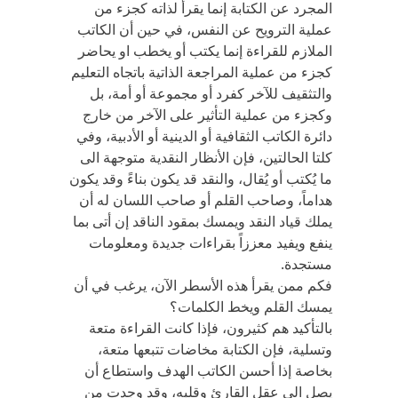
المجرد عن الكتابة إنما يقرأ لذاته كجزء من
عملية الترويح عن النفس، في حين أن الكاتب
الملازم للقراءة إنما يكتب أو يخطب او يحاضر
كجزء من عملية المراجعة الذاتية باتجاه التعليم
والتثقيف للآخر كفرد أو مجموعة أو أمة، بل
وكجزء من عملية التأثير على الآخر من خارج
دائرة الكاتب الثقافية أو الدينية أو الأدبية، وفي
كلتا الحالتين، فإن الأنظار النقدية متوجهة الى
ما يُكتب أو يُقال، والنقد قد يكون بناءً وقد يكون
هداماً، وصاحب القلم أو صاحب اللسان له أن
يملك قياد النقد ويمسك بمقود الناقد إن أتى بما
ينفع ويفيد معززاً بقراءات جديدة ومعلومات
مستجدة.
فكم ممن يقرأ هذه الأسطر الآن، يرغب في أن
يمسك القلم ويخط الكلمات؟
بالتأكيد هم كثيرون، فإذا كانت القراءة متعة
وتسلية، فإن الكتابة مخاضات تتبعها متعة،
بخاصة إذا أحسن الكاتب الهدف واستطاع أن
يصل الى عقل القارئ وقلبه، وقد وجدت من