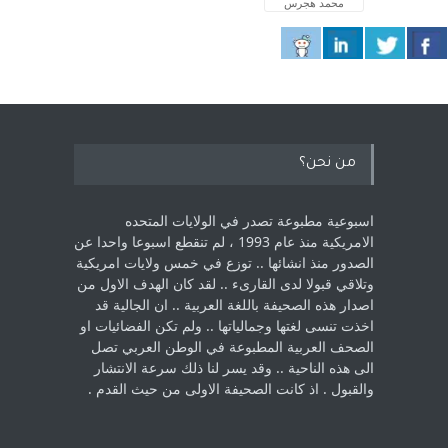
محمد هجرس
من نحن؟
اسبوعية مطبوعة تصدر في الولايات المتحده
الامريكية منذ عام 1993 ، لم ‏تنقطع اسبوعا واحدا عن
الصدور منذ انشائها .. توزع في خمس ولايات امريكية
‏وتلاقي قبولا لدى القارىء ..‏ لقد كان الهدف الاول من
اصدار هذه الصحيفة باللغة العربية .. ان الجالية قد
اخذت ‏تنسى لغتها وجمالياتها .. ولم تكن الفضائيات او
الصحف العربية المطبوعة في الوطن ‏العربي تصل
الى هذه الناحية .. وقد يسر لنا ذلك سرعة الانتشار
والقبول . اذ كانت ‏الصحيفة الاولى من حيث القدم . ‏