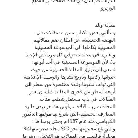
للدراسات بلندن في 734 صفحة من القطع
الوزيري.
مقالة وبلد
يسألني بعض الكتاب ممن له مقالات في
النهضة الحسينية، عن امكان ضم مقالاتهم
الحسينية بكاملها الى الموسوعة الحسينية
ونشرها في مجلدات، وفي كل مرة تأتي الإجابة
بلا، لأن الموسوعة الحسينية في أحد أبوابها
تسعى إلى توثيق المقالة الحسينية من حيث
عنوانها وكاتبها وتاريخ نشرها والوسيلة الإعلامية
التي تولت نشرها ونبذة مختصرة من سطر الى
أربعة أسطر عن فحوى المقالة، ذلك ان نشر
المقالات في باب مستقل يتطلب مئات
المجلدات ربما الآلاف، وليس هذا هو ديدن دائرة
المعارف الحسينية التي شرع بها مؤلفها الدكتور
الكرباسي منذ عام 1987م وحتى يومنا هذا
والتي بلغ مجموعها نحو 900 مجلد صدر منها 92
مجلداً، فالقصد من المقالات هو التوثيق، وهو ما