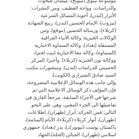
موسوعة نينوى (ميونخ)، ميسان للبحوث
والدراسات، وواحة القطيف. ومن النشرات:
الأبرار (لندن)، أجوبة المسائل الشرعية
(بيروت)، الإمام الحسين (لندن)، ربيع الشهادة
(كربلاء)، ورسالة الحسين (موقع). ومن
الوكالات الخبرية: وكالة الأنباء العراقية
المستقلة (بغداد)، وكالة السماوة الاخبارية
(السماوة)، وكالة معا الاخبارية (بيت لحم)،
ووكالة نون الخبرية (كربلاء). وأخيرا: المركز
الحسيني للدراسات (لندن)، ومنشورات مكتب
السيد صادق الشيرازي (الكويت).
وإلى جانب هذه الوسائل الإعلامية المشروحة،
فإن المؤلف ذكر الوسائل الاعلامية التي تم
شرحها في الأجزاء السابقة، مرجعاً القارئ في
تفاصيلها الى الجزء المعني، وهي على النحو
التالي: فمن الجرائد: أبرار (طهران)، إطلاعات
(طهران)، أنوار كربلاء (كربلاء)، الأيام (المنامة)،
باكستان پوست (نيويورك)، بدر (بغداد)، جمهوري
اسلامي (طهران)، الجنائن (الحلة)،الجهاد