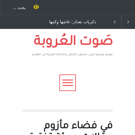
ات بغداد ٍ: عاشها وكتبها
الاستيطان ومسلسل الخداع
:وليد رباح – نيوجرسي –
المستمر - قلم : راسم عبيدات
لايات المتحدة الامريكية
صَوت العُروبة
موقع وورقية تعنى بشئون الوطن والجاليه العربية في المهجر
في فضاء مأزوم