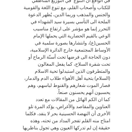
في الواقع ان التنوع في التوزيع المناطقي
للكتاب وأصحاب القلم، مع تنوع اللغة والقومية
والجنس والمذهب وربما الدين، يُظهر الدعوة
الملحة الى التأسي بسيرة سيد الشهداء في
التحرر إنما هو مؤشر على ارتفاع مناسيب
الوعي بالقيم الحضارية التي يحملها الإمام
الحسين(ع)، وانتشارها بصورة سلمية في
الأوساط المجتمعية خارج الدائرة الإسلامية،
دون الحاجة الى فرضها تحت أسنّة الرماح أو
تحت شفرة السلاح، كما يفعل المغالون
والمتطرفون الذين استبدلوا تحية الاسلام
(السلام) بتحية أهل الأهواء طلاب الدم والدمار،
فصار الموت شعارهم والقنوط لباسهم، وهم
يحسبون أنهم يحسنون صنعاً.
كما ان الكم الهائل من المقالات مع تعدد
العناوين والمقاصد والأغراض، يؤكد المرة تلو
الأخرى أن النهضة الحسينية بحر لا ينفد، فكلما
امتاح منه القلم تفجر المداد من تحته، وهذه
حقيقة إن لم تدركها العيون وهي تجول بناظريها