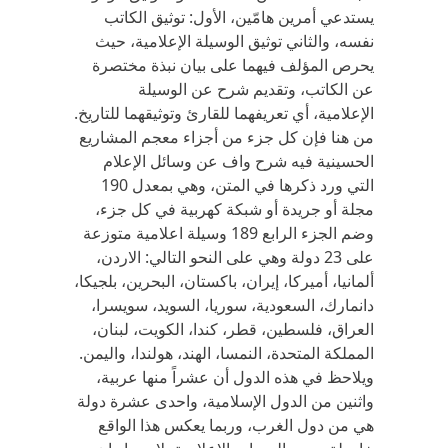
يستدعي أمرين هامّين، الأول: توثيق الكاتب
نفسه، والثاني توثيق الوسيلة الإعلامية، حيث
يحرص المؤلف فيهما على بيان نبذة مختصرة
عن الكاتب، وتقديم شرح عن الوسيلة
الإعلامية، أي تعريفهما للقارئ وتوثيقهما للتاريخ.
من هنا فإن كل جزء من أجزاء معجم المشاريع
الحسينية فيه شرح واف عن وسائل الإعلام
التي ورد ذكرها في المتن، وهي بمعدل 190
مجلة أو جريدة أو شبكة كهربية في كل جزء،
وضم الجزء الرابع 189 وسيلة اعلامية متوزعة
على 23 دولة وهي على النحو التالي: الاردن،
ألمانيا، أميركا، إيران، باكستان، البحرين، بلجيكا،
دانمارك، السعودية، سوريا، السويد، سويسرا،
العراق، فلسطين، قطر، كندا، الكويت، لبنان،
المملكة المتحدة، النمسا، الهند، هولندا، واليمن.
ويلاحظ في هذه الدول أن عشراً منها عربية،
واثنين من الدول الإسلامية، واحدى عشرة دولة
هي من دول الغرب، وربما يعكس هذا الواقع