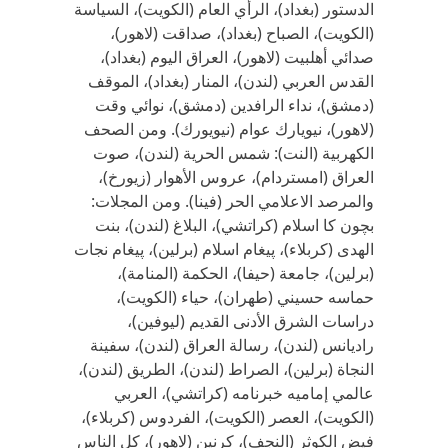
الدستور (بغداد)، الرأي العام (الكويت)، السياسة
(الكويت)، الصباح (بغداد)، صداقت (لاهور)،
صدائي أهلبيت (لاهور)، العراق اليوم (بغداد)،
القدس العربي (لندن)، المنار (بغداد)، الموقف
(دمشق)، نداء الرافدين (دمشق)، نوائي وقت
(لاهور)، نيويارك عوام (نيويورك). ومن الصحف
الكهربية (النت): شمس الحرية (لندن)، صوت
العراق (امستردام)، عروس الأهوار (زيورخ)،
والمرصد الاعلامي الحر (فينا). ومن المجلات:
بچون كا اسلام (كراتشي)، البلاغ (لندن)، بنت
الهدى (كربلاء)، پيغام اسلام (برلين)، پيغام نجات
(برلين)، جامعة (حيفا)، الحكمة (المنامة)،
حماسه حسيني (طهران)، حياء (الكويت)،
دراسات الشرق الأدنى القديم (ليوفين)،
راديانس (لندن)، رسالة العراق (لندن)، سفينة
النجاة (برلين)، الصراط (لندن)، الطريق (لندن)،
عالمي إماميه خبرنامه (كراتشي)، العربي
(الكويت)، العصر (الكويت)، الفردوس (كربلاء)،
فيض الكوثر (النجف)، كرنين (لاهور)، كل الناس