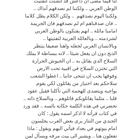
لنا فيما مضى ان داعش قد انشئت لتفتيت
الوطن العربي .. ولكننا لم نصدقهم آنذاك ..
ولكننا اليوم نصدقهم .. ولكن الكلام يظل كلاما
.. فان صدقناهم ام لم نصدقهم فان الجريمة
امامنا ماثلة .. انهم يفتكون بالوطن العربي
لشرذمته .. وبالعائلة العربية لتفتيتها ..
وبالانسان العربي لجعله واهنا ضعيفا ينتظر
الذبح دون ان يفعل شيئا .. لانه ببساطة لا يملك
السلاح الذي يقاتل به .. ان الجيوش الجرارة
التي تختزن السلاح في اقبية تحت الارض
وفوقها يجب ان تتنحى جانبا .. اعطوا الشعب
سلاحكم بعد اختيار من يقاتلون لكي يقوم
بواجبه ويتصدى للهجمة التي تأكلنا فقبل عقود
قلنا .. مثلما يقاتلونكم قاتلوهم .. وبالسلاح ذاته ..
تحضرني في هذه الكلمة حكاية بائسه .. فقد ورد
في كتاب قرأته لا اذكر اسمه يقول : كان
الجندي من التتار يرى بعض العرب يجلسون
امام بيوتهم في بغداد فيأتي اليهم ويقول : ماذا
تفعلون هنا .. ويشير الى بيت مرفه ويسأل لمن