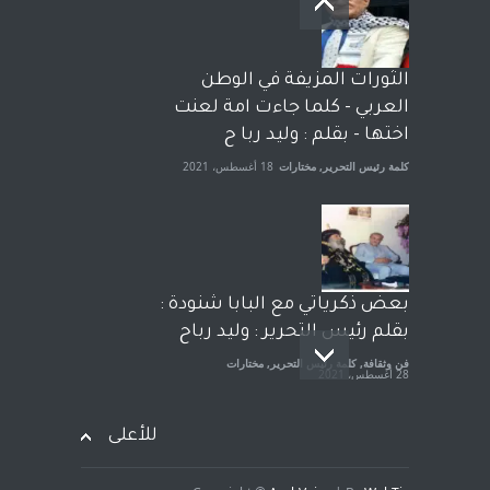
وترافع فيها بنفسه مرة اخرى..
الشيخ طارق يوسف يقهر
الحكومة الأمريكية ، فأعطوه
الثورات المزيفة في الوطن
الجنسية عن يد وهم صاغرون،
العربي - كلما جاءت امة لعنت
آراء حرة
,
مختارات
7 أبريل، 2023
اختها - بقلم : وليد ربا ح
كلمة رئيس التحرير
,
مختارات
18 أغسطس، 2021
بعض ذكرياتي مع البابا شنودة :
بقلم رئيس التحرير : وليد رباح
فن وثقافة
,
كلمة رئيس التحرير
,
مختارات
28 أغسطس، 2021
للأعلى