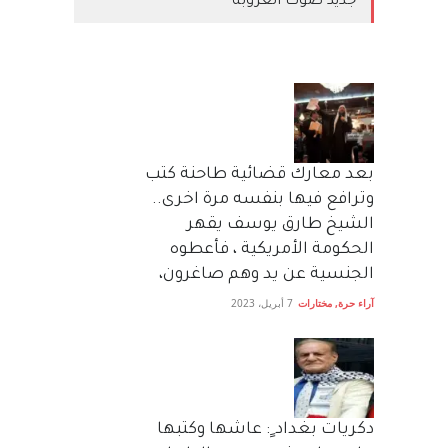
جديد صوت العروبة
بعد معارك قضائية طاحنة كتب
وترافع فيها بنفسه مرة اخرى..
الشيخ طارق يوسف يقهر
الحكومة الأمريكية ، فأعطوه
الجنسية عن يد وهم صاغرون،
آراء حرة
,
مختارات
7 أبريل، 2023
دكريات بغداد ٍ: عاشها وكتبها