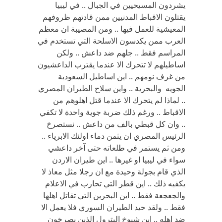
يشردون المسيحيين في الجبال .. في ليبيا
يقتلون الاقباط المدنيين ممن قادتهم ظروفهم
المعيشية للعمل فيها .. ومن المصيبة ان معظم
العرب ممن يكدسون الاسلحة التي تستخدم في
المراسم فقط .. جلهم ضد داعش .. ولكن
اساطيلهم لا تتحرك الا عندما يقترب الداعشيون
من غرف نومهم .. اين اساطيل السعودية
الجويه والبحرية .. واين سلاح الطيران المصري
.. لماذا لم يتحرك الا عندما قتل اهلوهم من
الاقباط .. ورغم ذلك ضربة جوية واحدة لا تكفي
.. وان كل قبطي بالف من داعش .. نستصرخ
الرئيس المصري ان يثمن دماء اولئك الابرياء ..
ومن ثم يستمر في طلعاته حتى آخر داعشي
سواء في ليبيا او غيرها .. اين طيران الاردن
الذي قام بجولة وحيدة مع ان رجلا مثل معاذ لا
يكفيه ذلك .. اين قطر التي تحارب في الاعلام
والجعجعة فقط .. اين البحرين التي تقاتل اهلها
فقط .. ولقد حيد الطيران السوري فلا يعمل الا
ضد اهله .. اين شيوخ البترول الذين يصرخون