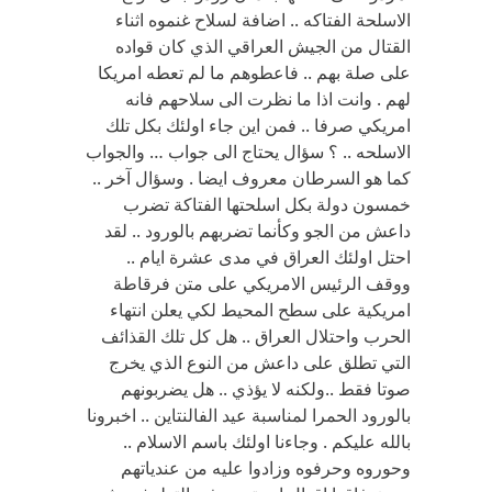
الاسلحة الفتاكه .. اضافة لسلاح غنموه اثناء
القتال من الجيش العراقي الذي كان قواده
على صلة بهم .. فاعطوهم ما لم تعطه امريكا
لهم . وانت اذا ما نظرت الى سلاحهم فانه
امريكي صرفا .. فمن اين جاء اولئك بكل تلك
الاسلحه .. ؟ سؤال يحتاج الى جواب … والجواب
كما هو السرطان معروف ايضا . وسؤال آخر ..
خمسون دولة بكل اسلحتها الفتاكة تضرب
داعش من الجو وكأنما تضربهم بالورود .. لقد
احتل اولئك العراق في مدى عشرة ايام ..
ووقف الرئيس الامريكي على متن فرقاطة
امريكية على سطح المحيط لكي يعلن انتهاء
الحرب واحتلال العراق .. هل كل تلك القذائف
التي تطلق على داعش من النوع الذي يخرج
صوتا فقط ..ولكنه لا يؤذي .. هل يضربونهم
بالورود الحمرا لمناسبة عيد الفالنتاين .. اخبرونا
بالله عليكم . وجاءنا اولئك باسم الاسلام ..
وحوروه وحرفوه وزادوا عليه من عندياتهم