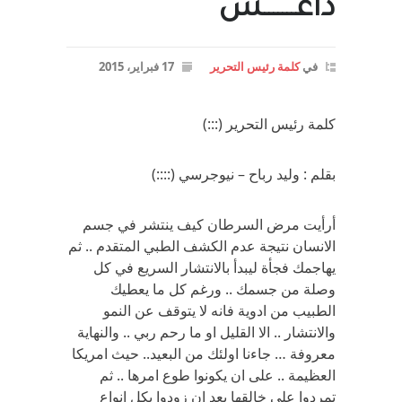
داعـــــــش
في
كلمة رئيس التحرير
17 فبراير، 2015
كلمة رئيس التحرير (:::)
بقلم : وليد رباح – نيوجرسي (::::)
أرأيت مرض السرطان كيف ينتشر في جسم
الانسان نتيجة عدم الكشف الطبي المتقدم .. ثم
يهاجمك فجأة ليبدأ بالانتشار السريع في كل
وصلة من جسمك .. ورغم كل ما يعطيك
الطبيب من ادوية فانه لا يتوقف عن النمو
والانتشار .. الا القليل او ما رحم ربي .. والنهاية
معروفة … جاءنا اولئك من البعيد.. حيث امريكا
العظيمة .. على ان يكونوا طوع امرها .. ثم
تمردوا على خالقها بعد ان زودوا بكل انواع