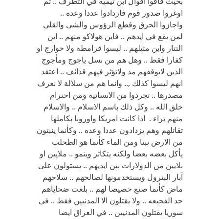
بحيث فاقوا اقوال ابن تيميه في التطرف .. ثم
اوغروا صدور قوم فازدادوا عددا وعده ..
واجازوا الحرق وقطع الرؤوس والشي والقلي
لمن يقع في ايدهم .. فاين هولاكو منهم .. اين
التتار واين مثيلهم .. ليسوا قرامطة ولا خوارج او
كفارا فقط .. وهل هم من نسل ياجوج ومأجوج
الذين لايوقفهم مد ولاتؤثر فيهم قذائف .. اعتقد
انهم ليسوا كذلك ,.. وانما هم من سلالة لا نعرف
مصدرها .. تجردوا من الانسانية ومن احترام
خلق الله .. وكل ذلك باسم الاسلام .. والاسلام
منهم براء . اذا كانت امريكا واوروبا بكاملها
تقاتلهم وهم يزدادون عددا وعده .. وكأنما ينبتون
من الارض نبتا ومن الماء كأنما هو الطحلب
يأكل بعضه بعضا ولكنه يتكاثر وينمو .. ملايين او
بلايين من الدولارات بين ايديهم .. يستولون على
آبار البترول ويستخدمونها لصالحهم .. سلاحهم
ماض كأنما صنع خصيصا لهم .. بلغت ضحاياهم
حد الفجيعه .. ولا يقتلون الا المدنيين فقط .. في
سوريا يقتلون المدنيين .. في العراق ايضا