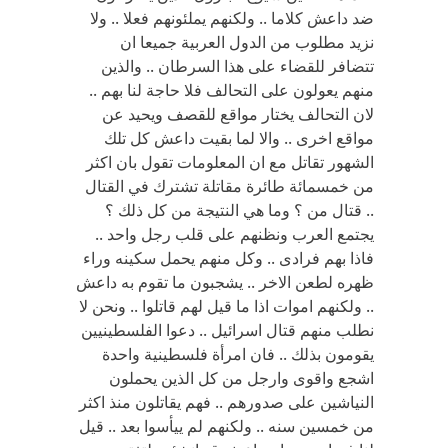
ضد داعش كلاما .. ولكنهم يملئونهم فعلا .. ولا
نزيد مطلوب من الدول العربية جميعا ان
تتضافر للقضاء على هذا السرطان .. والذين
منهم يعولون على التحالف فلا حاجة لنا بهم ..
لان التحالف يختار مواقع للقصف ويحيد عن
مواقع اخرى .. والا لما بقيت داعش كل تلك
الشهور تقاتل مع ان المعلومات تقول بان اكثر
من خمسمائة طائرة مقاتلة تشترك في القتال
.. قتال من ؟ وما هي النتيجة من كل ذلك ؟
يجتمع العرب ونظنهم على قلب رجل واحد ..
فاذا بهم فرادى .. وكل منهم يحمل سكينه وراء
ظهره لطعن الاخر .. يشجبون ما تقوم به داعش
.. ولكنهم اموات اذا ما قيل لهم قاتلوا .. ونحن لا
نطلب منهم قتال اسرائيل .. دعوا الفلسطينيين
يقومون بذلك .. فان امرأة فلسطينية واحدة
اشجع واقوى وارجل من كل الذين يحملون
النياشين على صدورهم .. فهم يقاتلون منذ اكثر
من خمسين سنه .. ولكنهم لم ييأسوا بعد .. قيل