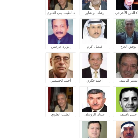
ء الدين الأعرجي
رشاد أبو شاور
د.الطيب بيتي العلوي
توفيق الحاج
فيصل أكرم
إدوارد جرجس
تيسير الناشف
أحمد ختّاوي
أحمد الخميسي
خليل ناصيف
عدنان الروسان
الطيب العلوي