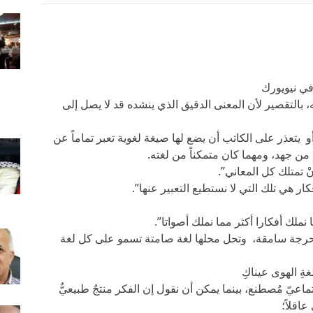
في نيويورك
، بالتقصير لأن المعنى الدقيق الذي ينشده قد لا يصل إلى
و يتعذر على الكاتب أن يضع لها صيغة لغوية تعبر تماماً عن
من جهد، ومهما كان متمكناً من لغته.
ْ تمتلك كل المعاني”.
ر هي تلك التي لا نستطيع التعبير عنها”.
ملك أفكارا أكثر مما نملك أصواتا”.
رجة سامقة، وتحل محلها لغة صامتة تسمو على كل لغة
ةِ الهوى عيناكِ
اعيّ مُصطنع، بينما يمكن أن نقول إن الفكر منتجٌ طبيعيٌّ
عاقلاً؛