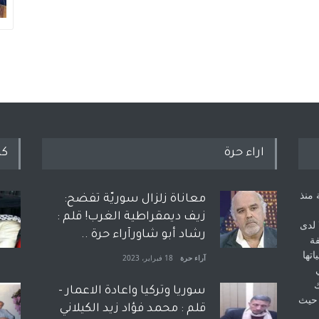
اراء حرة
كل
 منذ
معاناة زلزال سوريّة تفضح:
زيف ديمقراطية الغرب! قلم :
 لدى
رشاد أبو شاورآراء حرة ..
فة
اتها
آراء حرة
18 فبراير، 2023
ك
سوريا وتركيا واعادة الاعمار -
 حيث
قلم : محمد فؤاد زيد الكيلاني