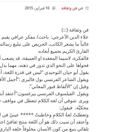
في
فن وثقافة
16 فبراير، 2015
فن وثقافة (:::)
علاء الدين الأعرجي: باحث/ مفكر عراقي يقيم 
غالباً ما يشعر الكاتب، الحريص على تبليغ رسالته
القارئ الكريم بجميع أبعاده.
فالفكرة، لاسيما المعقدة او العميقة، قد يصعب أ
فحواها على النحو الذي تدور في ذهنه، مهما بذل 
يقول أبو حيان التوحيدي “ليس في قدرة اللغة، أن
ويقول الشاعر الفرنسي بول فاليري :”أجمل الأفكا
وقيل إن “الألفاظ قبور المعاني”.
ويقول الفيلسوف الفرنسي بيرغسون:”أعتقد أننا ن
ويرى شوقي أن لغة الكلام تتعطل في مواقف ح
محكيَّة، فيقول:
وتعطلتْ لغةُ الكلامِ وخاطبتْ ***** عينيّ في لغ
وأعتقد أن سبب ذلك هو أن اللغة منتج ثقافيّ اجتم
تلقائي ينبع من كون الأنسان مخلوقاً خلقه الباري 