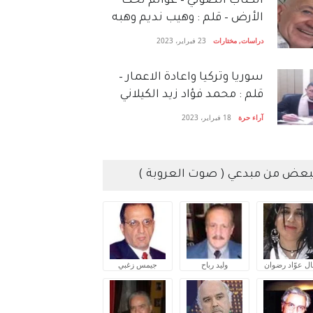
الكتاب الصَّوتي – عوالم تحت
الأرض – قلم : وهيب نديم وهبه
دراسات
,
مختارات
23 فبراير، 2023
سوريا وتركيا واعادة الاعمار –
قلم : محمد فؤاد زيد الكيلاني
آراء حرة
18 فبراير، 2023
بعض من مبدعي ( صوت العروبة )
ال عوّاد رضوان
وليد رباح
جيمس زغبي