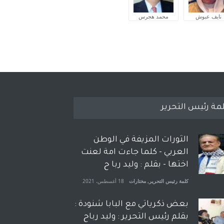
نايف عبوش
محمد هجرس
مة رئيس التحرير
الثورات المزيفة في الوطن
العربي - كلما جاءت امة لعنت
اختها - بقلم : وليد ربا ح
كلمة رئيس التحرير
,
مختارات
18 أغسطس، 2021
بعض ذكرياتي مع البابا شنودة :
بقلم رئيس التحرير : وليد رباح