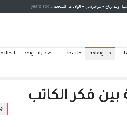
تبها :وليد رباح – نيوجرسي – الولايات المتحدة
3 years ago
الامريكية
ات
فن وثقافة
فلسطين
اصدارات ونقد
الجالية 
ة بين فكر الكاتب
جد