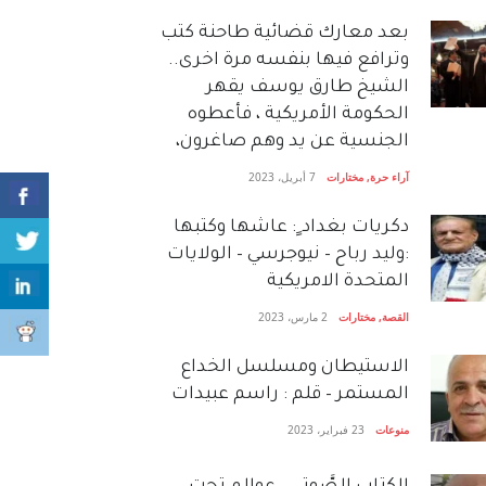
بعد معارك قضائية طاحنة كتب
وترافع فيها بنفسه مرة اخرى..
الشيخ طارق يوسف يقهر
الحكومة الأمريكية ، فأعطوه
الجنسية عن يد وهم صاغرون،
آراء حرة
,
مختارات
7 أبريل، 2023
دكريات بغداد ٍ: عاشها وكتبها
:وليد رباح – نيوجرسي – الولايات
المتحدة الامريكية
القصة
,
مختارات
2 مارس، 2023
الاستيطان ومسلسل الخداع
المستمر – قلم : راسم عبيدات
منوعات
23 فبراير، 2023