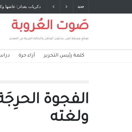
 طاحنة كتب وترافع فيها بنفسه مرة اخرى.. الشيخ
دكريات بغداد ٍ: عاشها وك
جديد
لحكومة الأمريكية ، فأعطوه الجنسية عن يد وهم
صاغرون،
صَوت العُروبة
موقع وورقية تعنى بشئون الوطن والجاليه العربية في المهجر
كلمة رئيس التحرير
آراء حرة
دراس
الفجوة الحرِجَ
ولغته