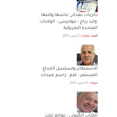
دكريات بغداد ٍ: عاشها وكتبها
:وليد رباح – نيوجرسي – الولايات
المتحدة الامريكية
القصة
,
مختارات
2 مارس، 2023
الاستيطان ومسلسل الخداع
المستمر – قلم : راسم عبيدات
منوعات
23 فبراير، 2023
الكتاب الصَّوتي – عوالم تحت