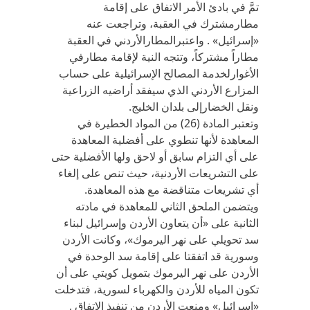
تمَّ في بادئ الأمر الاتفاق على إقامة
مطارمشترك في العقبة، وتراجعت عنه
«إسرائيل» . واعتبرالمطارالأردني في العقبة
مطاراً مشتركاً، وتتجه النية لإقامة مطارفي
الأغوارلخدمة المصالح الإسرائيلية على حساب
المزارع الأردني الذي سيفقد أراضيه الزراعية
ونقل الخضارإلى بلدان الخليج.
وتعتبر المادة (26) من المواد الخطيرة في
المعاهدة لأنها تنطوي على أفضلية المعاهدة
على أي التزام سابق أو لاحق ولها الأفضلية حتى
على التشريعات الأردنية، حيث تنص على إلغاء
أي تشريعات متناقضة مع هذه المعاهدة.
ويتضمن الملحق الثاني للمعاهدة في مادته
الثانية على «أن يتعاون الأردن وإسرائيل لبناء
سد تحويلي على نهر اليرموك»، وكانت الأردن
وسورية قد اتفقتا على إقامة سد الوحدة في
الأردن على نهر اليرموك بتمويل كويتي على أن
تكون المياه للأردن والكهرباء لسورية، فتدخلت
«إسرائيل» ومنعت الأردن من تنفيذ الاتفاق ,