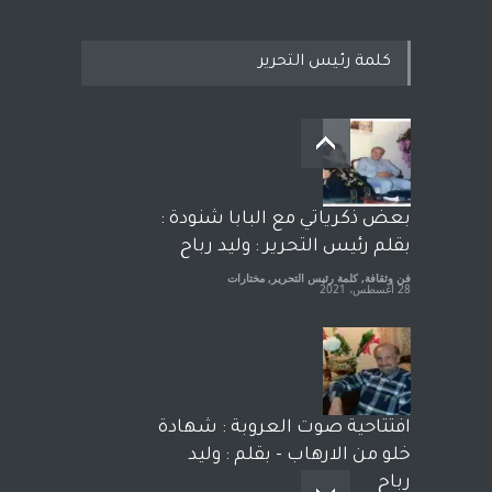
كلمة رئيس التحرير
معاناة زلزال سوريّة تفضح:
زيف ديمقراطية الغرب! قلم :
رشاد أبو شاورآراء حرة ..
آراء حرة
18 فبراير، 2023
بعض ذكرياتي مع البابا شنودة :
بقلم رئيس التحرير : وليد رباح
فن وثقافة
,
كلمة رئيس التحرير
,
مختارات
28 أغسطس، 2021
افتتاحية صوت العروبة : شهادة
خلو من الارهاب - بقلم : وليد
رباح