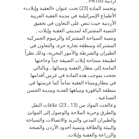
أردنية 100%» .
وتجسد المادة (23) تحت عنوان «العقبة وإيلات»
الأطماع الإسرائيلية في مدينة العقبة العربية
الأردنية حيث تنص على التعاون في تحقيق
التنمية المشتركة لمدينتي العقبة وإيلات ,
وتنمية السياحة المشتركة والرسوم الجمركية
المشتركة ومنطقة تجارة حرة، والتعاون في
الطيران والشرطة والأمور البحرية، وذلك نظراً
لطبيعة مساحة إيلات الضيقة جداً وحاجتها
الماسة إلى مطار العقبة ومينائها.. وبالتالي
نجحت بموجب هذه المادة في غرس أقدامها
في مطاروميناء العقبة تماماً كما غرستها في
منطقة الباقورة ومياهها العذبة ومدينة الحسن
الصناعية .
وعالجت المواد من (13 ـ 23) علاقات النقل
والطرق وحرية الملاحة والوصول إلى الموانئ
والطيران المدني والبريد والاتصالات والسياحة
والبيئة والطاقة وتنمية أخدود الأردن والصحة
والزراعة والعقبة وإيلات.