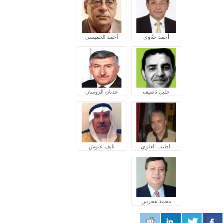
أحمد ختّاوي
أحمد الخميسي
خليل ناصيف
عدنان الروسان
الطيب العلوي
نايف عبوش
محمد هجرس