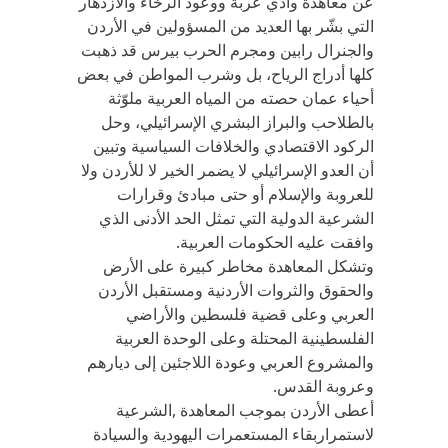
عن معاهدة وادي عربة ووعود الرخاء والازدهار
التي بشّر بها العديد من المسؤولين في الأردن
والجنرال رابين ومجرم الحرب بيرس قد ذهبت
كلها أدراج الرياح، بل وشرب المواطن في بعض
أحياء عمان حصته من المياه العربية ملوّثة
بالطلاحب والبراز البشري الإسرائيلي، وحل
الركود الاقتصادي والخلافات السياسية وتبين
أن العدو الإسرائيلي لا يضمر الخير لا للأردن ولا
للعروبة والإسلام أو حتى مبادئ وقرارات
الشرعية الدولية التي تمثل الحد الأدنى الذي
وافقت عليه الحكومات العربية.
وتشكل المعاهدة مخاطر كبيرة على الأرض
والحقوق والثروات الأردنية ومستقبل الأردن
العربي وعلى قضية فلسطين والأراضي
الفلسطينية المحتلة وعلى الوحدة العربية
والمشروع العربي وعودة اللاجئين إلى ديارهم
وعروبة القدس.
أعطى الأردن بموجب المعاهدة ,الشرعية
لاستمراربقاء المستعمرات اليهودية والسيادة