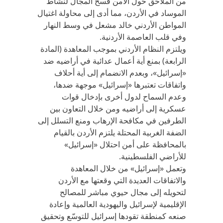
من الملاحق حول الأمن فسح المجال لنشاط
الموساد في الأردن، مما أدى إلى محاولة اغتيال
المواطن الأردني خالد مشعل في وسط النهار
وفي قلب العاصمة الأردنية.
ويلتزم النظام الأردني بموجب المعاهدة (المادة
الرابعة) بمنع أية أعمال عدائية في أراضيه ضد
«إسرائيل»، وبعدم الانضمام إلى أية أحلاف
واتفاقات تعتبرها «إسرائيل» موجهة ضدها،
وعدم السماح لدول أخرى بإدخال قوات
عسكرية إلى أراضيه ومن خلال التعاون بين
الطرفين في مكافحة الإرهاب ومنع التسلل إلى
الضفة الغربية المحتلة يلتزم الأردن بالقيام
بالمحافظة على أمن احتلال «إسرائيل»
للأراضي الفلسطينية.
وتعمل «إسرائيل» من خلال المعاهدة
والاتفاقات العديدة التي وقعتها مع الأردن
لتحويله إلى مجال حيوي مباشر للمصالح
الإقليمية لإسرائيل واليهودية العالمية وإعادة
صنعه كمنطقة تقودها إسرائيل للتوسّع وتحقيق