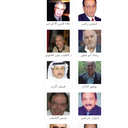
جيمس زغبي
علاء الدين الأعرجي
رشاد أبو شاور
د.الطيب بيتي العلوي
توفيق الحاج
فيصل أكرم
إدوارد جرجس
تيسير الناشف