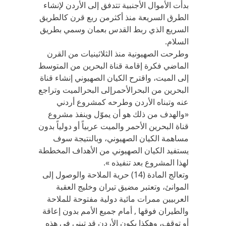
بدأت الأموال الأجنبية تتدفق إلى الأردن لإنشاء
الطرق السريعة منذ أكثرمن ربع قرن كالطريق
السريع الذي ربط القدس بعمان وسمي بطريق
السلام.
وطرحت الصهيونية منذ الثلاثينيات من القرن
الماضي فكرة إقامة قناة البحرين من المتوسط
إلى الميت، واقترح الكيان الصهيوني إنشاء قناة
البحرين من البحرالأحمرإلى البحرالميت وتراجع
عنه وتبناه الأردن وطرحه كمشروع أردني
«والهدف من ذلك هو أن يموّل وينفذ مشروع
قناة البحرين الأحمر والميت عربياً أو دولياً بدون
مساهمة الكيان الصهيوني، وبالنتيجة سوف
يستفيد الكيان الصهيوني من الأهداف المخططة
لهذا المشروع بعد تنفيذه ».
وتعالج المادة (14) حرية الملاحة والوصول إلى
الموانئ، وتعتبر مضيق تيران وخليج العقبة
العربيين ممرات مائية دولية مفتوحة للملاحة
والطيران فوقها , أمام جميع الأمم بدون إعاقة
أو توقف، وهكذا يكون الأردن قد تبنى في هذه