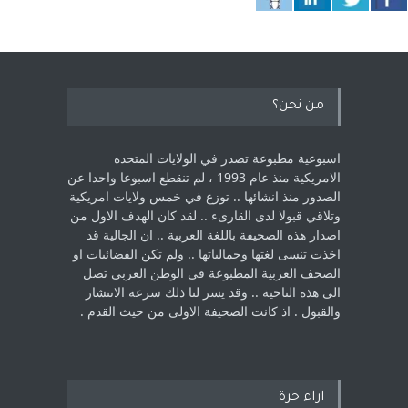
من نحن؟
اسبوعية مطبوعة تصدر في الولايات المتحده
الامريكية منذ عام 1993 ، لم ‏تنقطع اسبوعا واحدا عن
الصدور منذ انشائها .. توزع في خمس ولايات امريكية
‏وتلاقي قبولا لدى القارىء ..‏ لقد كان الهدف الاول من
اصدار هذه الصحيفة باللغة العربية .. ان الجالية قد
اخذت ‏تنسى لغتها وجمالياتها .. ولم تكن الفضائيات او
الصحف العربية المطبوعة في الوطن ‏العربي تصل
الى هذه الناحية .. وقد يسر لنا ذلك سرعة الانتشار
والقبول . اذ كانت ‏الصحيفة الاولى من حيث القدم . ‏
اراء حرة