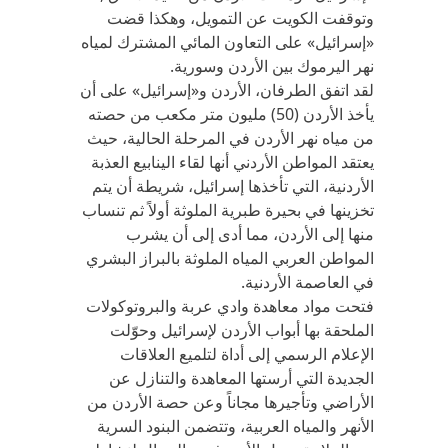
وتوقفت الكويت عن التمويل، وهكذا قضت
«إسرائيل» على التعاون المائي المشترك لمياه
نهر اليرموك بين الأردن وسورية.
لقد اتفق الطرفان، الأردن و«إسرائيل» على أن
يأخذ الأردن (50) مليون متر مكعب من حصته
من مياه نهر الأردن في المرحلة الحالية، حيث
يعتقد المواطن الأردني أنها لقاء الينابيع العذبة
الأردنية، التي تأخذها إسرائيل، شريطة أن يتم
تخزينها في بحيرة طبرية الملوثة أولاً ثم تنساب
منها إلى الأردن، مما أدى إلى أن يشرب
المواطن العربي المياه الملوثة بالبراز البشري
في العاصمة الأردنية.
فتحت مواد معاهدة وادي عربة والبروتوكولات
الملحقة بها أبواب الأردن لإسرائيل وحوّلت
الإعلام الرسمي إلى أداة لتلميع العلاقات
الجديدة التي أرستها المعاهدة والتنازل عن
الأراضي وتأجيرها مجاناً وعن حصة الأردن من
الأنهر والمياه العربية، وتتضمن البنود السرية