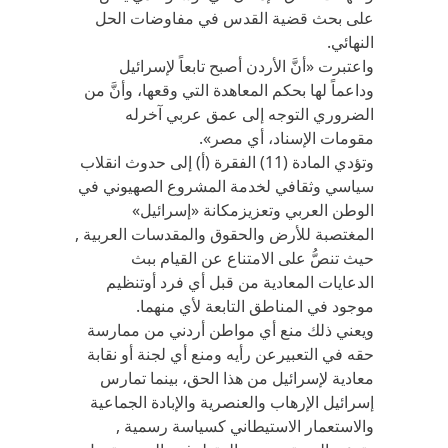
على بحث قضية القدس في مفاوضات الحل
النهائي.
واعتبرت «أنَّ الأردن أصبح تابعاً لإسرائيل
وداعماً لها بحكم المعاهدة التي وقعها، وأنَّ من
الضروري التوجه إلى عمق عربي آخرله
مقومات الإسناد، أي مصر».
وتؤدي المادة (11) الفقرة (أ) إلى حدوث انقلاب
سياسي وثقافي لخدمة المشروع الصهيوني في
الوطن العربي وتعزيزمكانة «إسرائيل»
المغتصبة للأرض والحقوق والمقدسات العربية ,
حيث تنصُّ على الامتناع عن القيام ببث
الدعايات المعادية من قبل أي فرد أوتنظيم
موجود في المناطق التابعة لأي منهما.
ويعني ذلك منع أي مواطن أردني من ممارسة
حقه في التعبيرعن رأيه ومنع أي لجنة أو نقابة
معادية لإسرائيل من هذا الحق، بينما تمارس
إسرائيل الإرهاب والعنصرية والإبادة الجماعية
والاستعمار الاستيطاني كسياسة رسمية ,