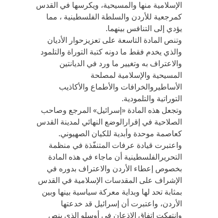
الإسلامية منها والمسيحية، ويكرسها في القدس
كمرجعية للأردن والسلطة الفلسطينية ، مما
يؤدي إلى التنافس بينهما.
وتنص المادة التاسعة على تعزيزحوار الأديان
والذي يخدم فقط ما دونه كتبة التوراة والتلمود
والاعتراف به وتغيير ما ورد في الديانتين
المسيحية والإسلامية لمصلحة
الأساطيروالخرافات والأطماع والأكاذيب
التوراتية والتلمودية.
وتجعل هذه المادة «إسرائيل» المرجع وصاحب
الصلاحية في إقرارالوضع النهائي لمدينة القدس
كعاصمة موحدة وأبدية للكيان الصهيوني.
واعتبرت قيادة عرفات المتنفّذة في منظمة
التحريرالفلسطينية أن ماجاء في هذه المادة
بخصوص إعطاء الأردن والاعتراف بدوره في
الإشراف على المقدسات الإسلامية في القدس
بمثابة تحد لها وبداية معركة سياسية بينها وبين
الأردن، واعتبرت أن إسرائيل قد خدعتها
وانتهكت اتفاق الإذعان في أوسلو الذي ينص