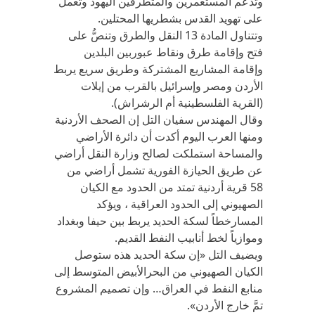
وتدعم المستعمرين والمتطرفين اليهود وتعمل
على تهويد القدس بشطريها المحتلين.
وتتناول المادة 13 النقل والطرق وتنصُّ على
فتح وإقامة طرق ونقاط عبوربين البلدين
وإقامة المشاريع المشتركة وطريق سريع يربط
الأردن ومصر وإسرائيل بالقرب من إيلات
(القرية الفلسطينية أم الرشراش).
وقال المهندس سفيان التل إن الصحف الأردنية
ومنها العرب اليوم أكدت أن دائرة الأراضي
والمساحة استملكت لصالح وزارة النقل أراضي
عن طريق الحيازة الفورية تشمل أراضي من
58 قرية أردنية تمتد من الحدود مع الكيان
الصهيوني إلى الحدود العراقية ، ويؤكد
المسارخطاً لسكة الحديد يربط بين حيفا وبغداد
وموازياً لخط أنابيب النفط القديم.
ويضيف التل «إن سكة الحديد هذه ستوصل
الكيان الصهيوني من البحرالأبيض المتوسط إلى
منابع النفط في العراق… وإن تصميم المشروع
تمَّ خارج الأردن».