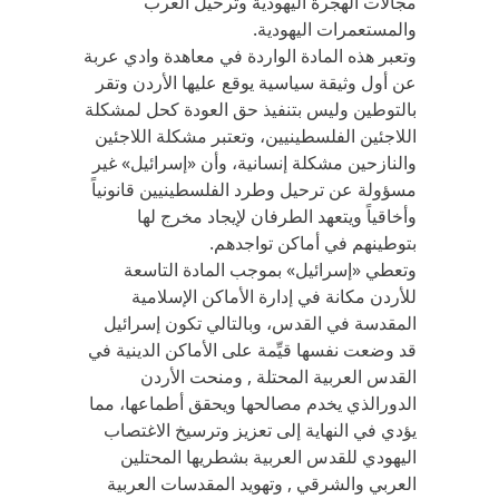
مجالات الهجرة اليهودية وترحيل العرب
والمستعمرات اليهودية.
وتعبر هذه المادة الواردة في معاهدة وادي عربة
عن أول وثيقة سياسية يوقع عليها الأردن وتقر
بالتوطين وليس بتنفيذ حق العودة كحل لمشكلة
اللاجئين الفلسطينيين، وتعتبر مشكلة اللاجئين
والنازحين مشكلة إنسانية، وأن «إسرائيل» غير
مسؤولة عن ترحيل وطرد الفلسطينيين قانونياً
وأخاقياً ويتعهد الطرفان لإيجاد مخرج لها
بتوطينهم في أماكن تواجدهم.
وتعطي «إسرائيل» بموجب المادة التاسعة
للأردن مكانة في إدارة الأماكن الإسلامية
المقدسة في القدس، وبالتالي تكون إسرائيل
قد وضعت نفسها قيِّمة على الأماكن الدينية في
القدس العربية المحتلة , ومنحت الأردن
الدورالذي يخدم مصالحها ويحقق أطماعها، مما
يؤدي في النهاية إلى تعزيز وترسيخ الاغتصاب
اليهودي للقدس العربية بشطريها المحتلين
العربي والشرقي , وتهويد المقدسات العربية