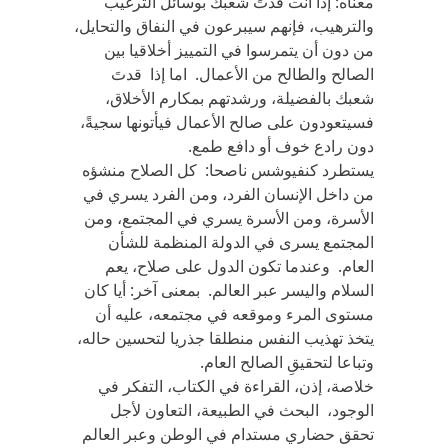
معناه: إذا أنت قدتَ شعبك بوسائل الترغيب
والترهيب، فإنهم سيبرعون في النفاق والتحايل،
من دون أن يتمرسوا في التمييز أخلاقيا بين
الصالح والطالح من الأعمال. اما إذا قدتَ
شعبك بالفضيلة، ورشدتهم بمكارم الأخلاق،
فسيتعودون على صالح الأعمال فيأتونها سجيةً،
دون رادع خوف أو دافع طمع.
يستطرد كنفيوشس ناصحا: كل الصلاح منشؤه
من داخل الإنسان الفرد، ومن الفرد يسري في
الأسرة، ومن الأسرة يسري في المجتمع، ومن
المجتمع يسرى في الدولة المنظمة للشأن
العام. وعندما تكون الدول على صلاح، يعم
السلام واليسر عبر العالم. بمعنى آخر: أيا كان
مستوى المرء وموقعه في مجتمعه، عليه أن
يتخذ تهذيب النفس منطلقا جذريا لتحسين حاله،
وتباعا لتحقيقِ الصالح العام.
خلاصة، إذن، القراءة في الكتاب، التفكر في
الوجود، البحث في الطبيعة، التعاون لأجل
تحقق حضاري مستدام في الوطن وعبر العالم