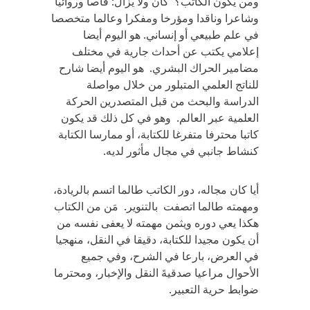
ومن يكون الكاتب؟ كان ولا يزال: قاصا وروائيا
وشاعرا وناقدا ومؤرخا ومفكرا وعالما متخصصا
في علم طبيعي أو إنساني. هو اليوم أيضا
إعلامي يكتب عن أحداث جارية في مختلف
مضامير الحراك البشري. هو اليوم أيضا شارح
للناتج العلمي المتبلور من خلال مواصلة
الدراسة والبحث من قبل المتصدرين الحركة
العلمية عبر العالم. وهو في كل ذلك قد يكون
كاتبا محترفا متفرغا للكتابة، أو ممارسا الكتابة
كنشاط جانبي في مجال مأثور لديه.
أيا كان مجاله، دور الكاتب طالما اتسم بالريادة،
ومهمته طالما اتصفت بالتنوير. مَن من الكتاب
هكذا يعي دوره ويثمن مهمته لا يعفى نفسه من
أن يكون مجيدا للكتابة، دقيقا في النقل، منهجيا
في العرض، بارعا في الشرح، وفي جميع
الأحوال مراعيا صدقيةَ النقل والإخبار، ومحترما
ضوابط حرية التعبير.