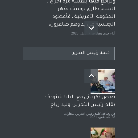
وترافع فيها بنفسه مرة اخرى..
الشيخ طارق يوسف يقهر
الحكومة الأمريكية ، فأعطوه
الجنسية عن يد وهم صاغرون،
آراء حرة
,
مختارات
7 أبريل، 2023
كلمة رئيس التحرير
معاناة زلزال سوريّة تفضح:
زيف ديمقراطية الغرب! قلم :
رشاد أبو شاورآراء حرة ..
آراء حرة
18 فبراير، 2023
بعض ذكرياتي مع البابا شنودة :
بقلم رئيس التحرير : وليد رباح
فن وثقافة
,
كلمة رئيس التحرير
,
مختارات
28 أغسطس، 2021