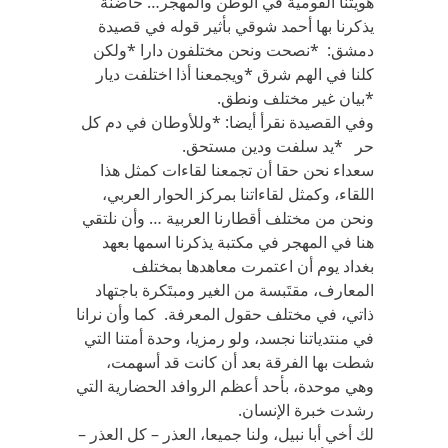
هويتنا القومية في الوطن والمهجر… حاضنة
يذكرنا بها أحمد شوقي بأثير قوله في قصيدة
دمشق: *نصحت ونحن مختلفون دارا *ولكن
كلنا في الهم شرق *ويجمعنا أذا اختلفت ديار
*بيان غير مختلف ونطق.
وفي القصيدة نقرأ أيضا: *وللأوطان في دم كل
حر *يد سلفت ودين مستحق.
سعداء نحن حقا أن تجمعنا لقاءات كمثل هذا
اللقاء، وكمثل لقاءاتنا بمركز الحوار العربي،
ونحن من مختلف أقطارنا العربية … وأن نلتقي
هنا في المهجر في مكتبة يذكرنا اسمها بعهد
بغداد يوم أن اعتمرت معاهدها بمختلف
المعارف، مقتَبسة من الغير ومبتَكرة باجتهاد
ذاتي، في مختلف حقول المعرفة. كما وأن نرانا
في منتدياتنا نجسد، ولو رمزيا، وحدة أمتنا التي
شطت بها الفرقة بعد أن كانت قد أسهمت،
وهي موحدة، بأحد أعظم الروافد الحضارية التي
رشدت خبرة الإنسان.
لك أخي أبا نبيل، ولنا جميعا، العذر – كل العذر –