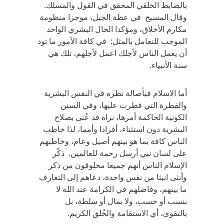
بالضابط الخلقي المحقق في القول والمسلك.
وقال المسيح في عظة الجبل، موجزا منظومة
مكارم الأخلاق، ومؤكدا الحال البشري الواحد
الموجب للتعامل بالمثل: في كافة الأمور ما تود
أن يعمل الناس لأجلك اعمل لأجلهم، تلك هي
سنة الأنبياء.
أما الاسلام فبأصالة نظره في النفس البشرية
والفطرة التي فطرت عليها، وفي السنن
الكونية الحاكمة أمرها، نراه قد عُنى بصلاح
البشرية دون استثناء، أفرادا وأمما، لذا خاطب
الناس كافة بما هو بينهم أصيل وعام، وخاطبهم
على لسان نبي أرسل رحمة للعالمين. ذكّر
الإسلام الناس أنهم جميعا مخلوقون من ذكر
وأنثى انبثا من نفس واحدة، دعاهم إلى التعارف
ما بينهم، وفاضلهم في الكرامة عند الله لا
بنسب أو حسب، ولا بمال أو سلطة، بل
بالتقوى، أي الاستقامة والخُلق الكريم.