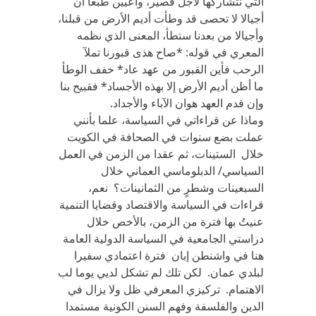
التي نتشاركها لأجل قصير، واعيين طبعا أن
أجيالا لا تحصى قد وطأت أديم الأرض من قبلنا،
وأجيالا من بعدنا ستطأ، المعنى الذي نظمه
المعري في قوله: *صاح هذى قبورنا تملآ
الرحب فأين القبور من عهد عاد* خفف الوطأ
ما أظن أديم الأرض إلا بهذه الأجساد* فقبيح بنا
وإن قدم العهد هوان الآباء والأجداد.
وماذا عن قراءاتي في السياسة، علما بأنني
عملت بضع سنوات في الصحافة في الكويت
خلال الستينات، ثم عقدا من الزمن في العمل
السياسي/ الدبلوماسي العماني خلال
السبعينات وشطرٍ من الثمانينات؟ نعم،
قراءات في السياسة والاقتصاد وقضايا التنمية
عنيتُ بها فترة من الزمن، بالأخص خلال
دراستي الجامعية في السياسة الدولية العامة
هنا في واشنطن إبان فترة اعتمادي سفيرا
لبلدي عمان. لكن تلك لم تشكل لديي يوما لب
الاهتمام. تركيزي المعرفي ظل ولا يزال في
الدين والفلسفة وفهم السنن الكونية مستمدا