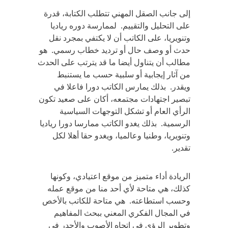
إلى جانب الصقل المهني تتطلب الكتابة، قدرة
على التحليل والتقييم. لممارسة دوره رياديا
وتنويريا، على الكاتب أن لا يكتفي بمجرد نقل
حدث أو وصف حال أو ترديد خطاب رسمي. هو
مطالب أن يتناول أيضا ما قد يترتب على الحدث
من آثار إيجابية أو سلبية حسب ما يستنبط
ويقدر. بذلك يمارس الكاتب دورا فاعلا في
تبصير اجتهادات مجتمعه، أكان على صعيد تكون
الرأي العام أو تشكل التوجهات السياسية
الرسمية. بذلك يغدو الكاتب ممارسا دورا رياديا
وتنويريا، وطنيا وعالميا، ويغدو حقا أهلا لكل
تقدير.
الريادة أداء متميز من موقع اعتيادي، وكونها
كذلك، هي متاحة لأي أحد منا من موقع عمله
وحسب استطاعته. هي متاحة للكاتب بالأخص
في المجال الفكري المعني ببحث المفاهيم
وتطوير الرؤى في اتجاه الأصوب والأجدر في