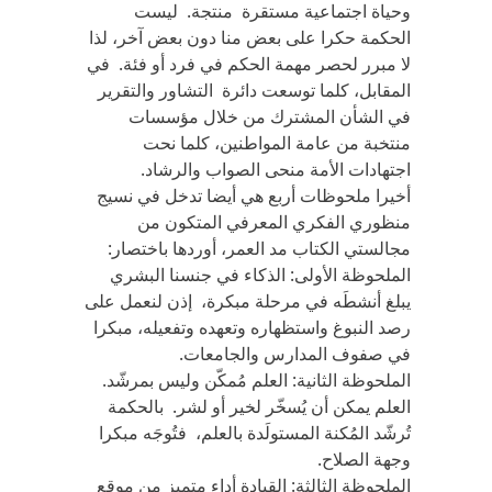
وحياة اجتماعية مستقرة منتجة. ليست
الحكمة حكرا على بعض منا دون بعض آخر، لذا
لا مبرر لحصر مهمة الحكم في فرد أو فئة. في
المقابل، كلما توسعت دائرة التشاور والتقرير
في الشأن المشترك من خلال مؤسسات
منتخبة من عامة المواطنين، كلما نحت
اجتهادات الأمة منحى الصواب والرشاد.
أخيرا ملحوظات أربع هي أيضا تدخل في نسيج
منظوري الفكري المعرفي المتكون من
مجالستي الكتاب مد العمر، أوردها باختصار:
الملحوظة الأولى: الذكاء في جنسنا البشري
يبلغ أنشطَه في مرحلة مبكرة، إذن لنعمل على
رصد النبوغ واستظهاره وتعهده وتفعيله، مبكرا
في صفوف المدارس والجامعات.
الملحوظة الثانية: العلم مُمكّن وليس بمرشّد.
العلم يمكن أن يُسخّر لخير أو لشر. بالحكمة
تُرشّد المُكنة المستولَدة بالعلم، فتُوجَه مبكرا
وجهة الصلاح.
الملحوظة الثالثة: القيادة أداء متميز من موقع