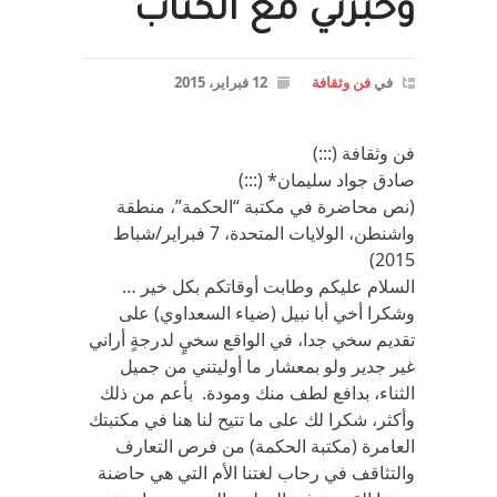
وخبرتي مع الكتاب
في
فن وثقافة
12 فبراير، 2015
فن وثقافة (:::)
صادق جواد سليمان* (:::)
(نص محاضرة في مكتبة “الحكمة”، منطقة
واشنطن، الولايات المتحدة، 7 فبراير/شباط
2015)
السلام عليكم وطابت أوقاتكم بكل خير …
وشكرا أخي أبا نبيل (ضياء السعداوي) على
تقديم سخي جدا، في الواقع سخيٍ لدرجةٍ أراني
غير جدير ولو بمعشار ما أوليتني من جميل
الثناء، بدافع لطف منك ومودة. بأعم من ذلك
وأكثر، شكرا لك على ما تتيح لنا هنا في مكتبتك
العامرة (مكتبة الحكمة) من فرص التعارف
والتثاقف في رحاب لغتنا الأم التي هي حاضنة