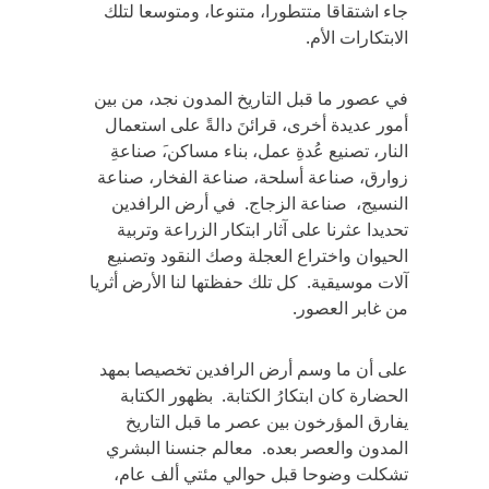
جاء اشتقاقا متتطورا، متنوعا، ومتوسعا لتلك
الابتكارات الأم.
في عصور ما قبل التاريخ المدون نجد، من بين
أمور عديدة أخرى، قرائنَ دالةً على استعمال
النار، تصنيع عُدةِ عمل، بناء مساكن،َ صناعةِ
زوارق، صناعة أسلحة، صناعة الفخار، صناعة
النسيج، صناعة الزجاج. في أرض الرافدين
تحديدا عثرنا على آثار ابتكار الزراعة وتربية
الحيوان واختراع العجلة وصك النقود وتصنيع
آلات موسيقية. كل تلك حفظتها لنا الأرض أثريا
من غابر العصور.
على أن ما وسم أرض الرافدين تخصيصا بمهد
الحضارة كان ابتكارُ الكتابة. بظهور الكتابة
يفارق المؤرخون بين عصر ما قبل التاريخ
المدون والعصر بعده. معالم جنسنا البشري
تشكلت وضوحا قبل حوالي مئتي ألف عام،