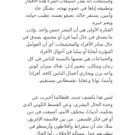
واستنتجت أنه بقدر استيعاب المرء هذه الأفكار
وتطبيقه إياها في عموم نهجه، بشكل جاد
وأمين، يستقر حاله، تصفو نفسه، تطيب حياته،
ويعم خيره.
الفكرة الأولى هي أن البشر جنس واحد، وإذن،
ما يصدق في حال أيما فرد أو مجتمع، يصدق في
حال سائر الأفراد والمجتمعات: أي أن العوامل
المؤثرة أيجابا أو سلبا في أحوال الأفراد
والجماعات هي نفسها بالنسبة للناس في كل
زمان ومكان. بتعبير أدل: هناك ميزان كوني
واحد يزن ويجازي أعمال الناس كافة، أفرادا
وأمما، ثوابا وعقابا، بقسطاس مستقيم.
ليس هذا بكشف جديد، فلطالما أخبرت عن
وحدة الحال البشري، وعن القسط الكوني الذي
يحكمه، أدبياتُ مختلف الأمم، أصيغت في دين
أو في فكر فلسفي. من بين فلاسفة الإغريق،
مثلا، نجد أن سقراط وأفلاطون وأرسطو في
تنظيرهم حول مسألة الأخلاق، رأوا الحال