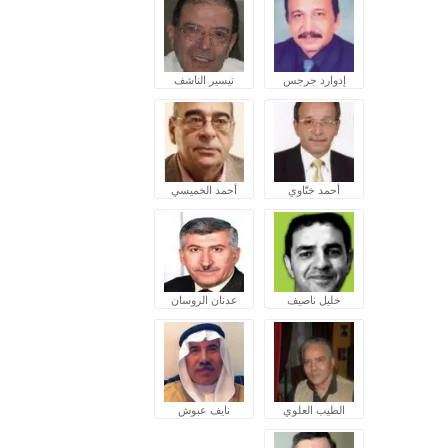
إدوارد جرجس
تيسير الناشف
أحمد ختّاوي
أحمد الخميسي
خليل ناصيف
عدنان الروسان
الطيب العلوي
نايف عبوش