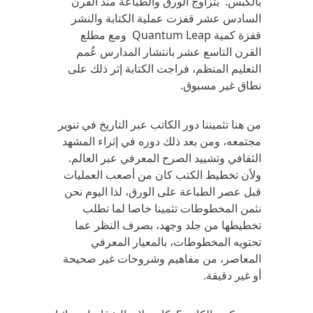
بالكبس. بتزاوج الورق والطباعة منذ القرن
السادس عشر قفزت عملية الكتابة والنشر
قفزة كمية Quantum Leap ومع مطلع
القرن التاسع عشر بانتشار المدارس عُمم
التعليم المنظم، فراجت الكتابة إثر ذلك على
نطاق غير مسبوق.
من هنا تثميننا دور الكاتب عبر التاريخ في تنوير
مجتمعه، ومن بعد ذلك دوره في إثراء المشهد
الثقافي وتشييد الصرح المعرفي عبر العالم.
ولأن تخطيط الكتب كان من أصعب العمليات
قبل عصر الطباعة على الورق، لذا اليوم نحن
نثمن المخطوطات تثمينا خاصا لما تطلب
تخطيطها من جلد وجهد، بصرف النظر عما
تحتويه المخطوطات، بالمعيار المعرفي
المعاصر، من مفاهيم وشروحات غير صحيحة
أو غير دقيقة.