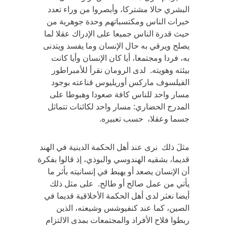
البشري حالا مشتركا، وأبصروا من وراء تعدد
خبرات الناس ومكتسباتهم وحدة جوهرية من
حيث قدرة الناس جميعا على الإدراك عقلا لما
يصلح ويرقي به حال الإنسان وما يفسد ويتدنى
به، فردا ومجتمعا، أيا كان الإنسان وأيا كانت
بيئته وهويته. لدى الرومان نقرأ للأمبراطور
الفيلسوف ماركس أوريليوس قناعته بوجود
مسار واحد للناس كافة صعودا وهبوطا على
المدرج الحضاري: مسار واحد لكائنات تتماثل
جسما وعقلا، حسب تعبيره.
مثلَ ذلك نرى عند أهل الحكمة الدينية في الهند
قديما، بشقيه الهندوسي والبوذي، إذ قالوا بفكرة
أن الإنسان يصعد أو يهبط في إنسانيته بأثر ما
يأتي من عمل صالح أو طالح. على مثل ذلك
أيضا نعثر لدى أهل الحكمة الأخلاقية قديما في
الصين، كما عند كنفيوشس وشيعته، الذين
ربطوا فلاح الأفراد والمجتمعات بمدى الالتزام