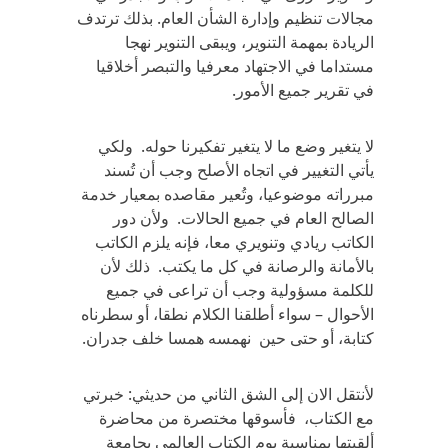
مجالات تنظيم وإدارة الشأن العام. بذلك ترتدف
الريادة بمهمة التنوير، ويبقى التنوير نهجا
مستداما في الاجتهاد معرفيا والتبصر أخلاقيا
في تقرير جميع الأمور.
لا يتغير وضع ما لا يتغير تفكيرنا حوله. ولكي
يأتي التغيير في اتجاه الأصلح وجب أن تُسند
مبرراته موضوعيا، وتُعير مقاصده بمعيار خدمة
الصالح العام في جميع الحالات. ولأن دور
الكاتب ريادي وتنويري معا، فإنه يلزم الكاتب
بالأمانة والرصانة في كل ما يكتب. ذلك لأن
للكلمة مسؤولية وجب أن تراعى في جميع
الأحوال – سواء أطلقنا الكلام نطقا، أو سطرناه
كتابة، أو حتى حين نهمسه همسا خلف جدران.
لأنتقل الان إلى الشق الثاني من حديثي: خبرتي
مع الكتاب، فأسوقها مختصرة من محاضرة
ألقيتها بمناسبة يوم الكتاب العالمي بجامعة