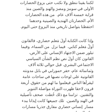
لكننا بقينا ننطق ولا نكتب حتى بزوغ الحضارات
الأولى في سومرَ ومصرَ والهندِ والصين منذ
قرابة خمسة آلاف عام. من هذه الحضارات
الأم، الحضارتان الهندية والصينية وحدهما
احتفظتا بتواصل تاريخي منذ البزوغ حتى اليوم.
وإذا كانت الكتابة أولَ مَعلم حضاري، فالقانون
أولُ مَعلم كتابي. فيما نزل من السماء، وفيما
تبلور ضمن الاجتهاد الإنساني على الأرض،
القانون كان أولَ نص نظم الشأن السياسي
الاجتماعي البشري. قبل حوالي ثلاثة آلاف
وثمانمائة عام، حفر حمورابي في بابل مدونته
القانونية على لوحات نصبها في ساحات عامة
ليقرأها الناس فيعلموا ما لهم من حقوق. أربعة
قرون لاحقا ظهرت التوراة مواصلة التنوير
والتقنين. تزامنا مع ذلك خُطت صحف تأصيلية
في الهند والصين. تلك جميعها كانت إيذانا ببدء
مسار إنساني حضاري مفارق جذريا مسارات