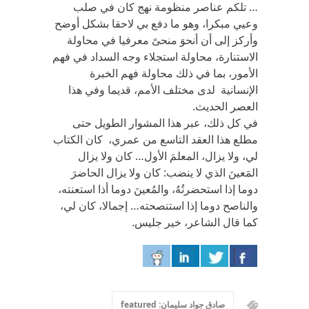
… تلكم عناصر منظومة نهج كان في صلب
وعيي مبكرا، وهو ما دفع بي لاحقا بشكل أوضح
وأركز إلى أن أنحوَ منحىً معرفيا في محاولة
الاستنارة، محاولة استجلاء وجه السداد في فهم
الأمور، بما في ذلك محاولة فهم الخبرة
الإنسانية لدى مختلف الأمم، قديما وفي هذا
العصر الحديث.
في كل ذلك، عبر هذا المشوار الطويل حتى
مطلع هذا العقد التاسع من عمري، كان الكتاب
لي، ولا يزال، المعلمَ الأول… كان ولا يزال
المَعينَ الذي لا ينضب: كان ولا يزال الحاضرَ
دوما إذا استحضرتُهُ، والمُعينَ دوما أذا استعنته،
والناصح دوما إذا استنصحته… إجمالا، كان لي،
كما قال الشاعر، خير جليس.
صادق جواد سليمان: featured