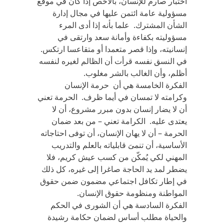
أختبار صارم للإنسان، بالأخص إذا كان في موقع
مسؤولية عامة ائتمن عليها في مجال إدارة
الشأن المشترك. علما بأنه إذا أدى المرء
مسؤوليته بكفاءة وأمانة سعد وارتقى في
إنسانيته، وإذا قصر متعمدا أو متقاعسا ارتكس.
في النسق نفسه قرأت أن الظالم لغيره لنفسه
أظلم، وأن الغالب بالشر مغلوب.
الفكرة الخامسة هي أن حرمة الإنسان
وكرامته لا تمسان في أيما ظرف. الحرمة تعني
أن لا يضار إنسان بدون مبرر مشروع، أن لا
يعتدى عليه. الكرامة تعني – من بعد ضمان
الحرمة – أن لا يهان الإنسان، أن توفى احتاجاته
الأساسية، أن تنمىَ قابلياته بالعلم والتدريب
المهني لكي يُمكّن من كسب عيش كريم، فلا
يضطر لمد يد الحاجة صاغرا إلى غيره، كل ذلك
في إطار تكافل اجتماعي مضمون ضمن حقوق
المواطنة ومنظومة حقوق الإنسان.
الفكرة السادسة هي أن الشورى في الحكم
والحياة مطلب أساس لضمان حكامة رشيدة