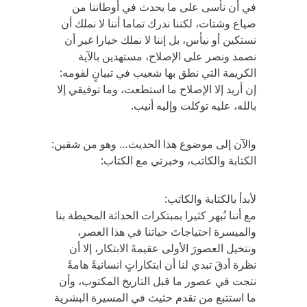
في أن نأسى على ما يحدث في أوطاننا من
ضياع وشتات، لكننا ندرك تماما أننا لا نملك أن
نستكين أو نيأس، بل إننا لا نملك خيارا غير أن
نصمد ونصر على الإصلاح، مستهدين بالآية
الكريمة التي نطق بها شعيب في تبيانٍ لقومه:
إن أريد إلا الإصلاح ما استطعت، وما توفيقي إلا
بالله، عليه توكلت وإليه أنيب.
والآن إلى موضوع هذا الحديث… وهو من شقين:
الكتابة والكاتب، وخبرتي مع الكتاب:
لأبدأ بالكتابة والكاتب:
مع أننا نُبهر كثيرا بمبتكرات الحداثة المحيطة بنا
والميسرة احتياجاتَ حياتنا في هذا العصر،
ونتخيل العصورَ الأولى عقيمةَ الابتكار، إلا أن
نظرة أدقَ تبدي لنا أن ابتكاراتٍ انسانيةً هامةً
نتجت في عصور ما قبل التاريخ المكتوب، وأن
ما استتبع من تقدم حثيث في المسيرة البشرية