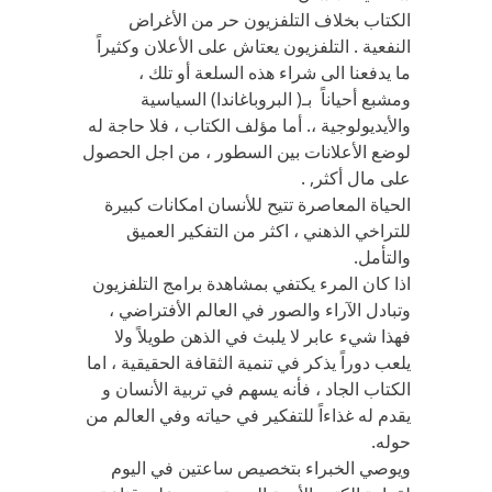
الكتاب بخلاف التلفزيون حر من الأغراض
النفعية . التلفزيون يعتاش على الأعلان وكثيراً
ما يدفعنا الى شراء هذه السلعة أو تلك ،
ومشبع أحياناً بـ( البروباغاندا) السياسية
والأيديولوجية ،. أما مؤلف الكتاب ، فلا حاجة له
لوضع الأعلانات بين السطور ، من اجل الحصول
على مال أكثر, .
الحياة المعاصرة تتيح للأنسان امكانات كبيرة
للتراخي الذهني ، اكثر من التفكير العميق
والتأمل.
اذا كان المرء يكتفي بمشاهدة برامج التلفزيون
وتبادل الآراء والصور في العالم الأفتراضي ،
فهذا شيء عابر لا يلبث في الذهن طويلاً ولا
يلعب دوراً يذكر في تنمية الثقافة الحقيقية ، اما
الكتاب الجاد ، فأنه يسهم في تربية الأنسان و
يقدم له غذاءاً للتفكير في حياته وفي العالم من
حوله.
ويوصي الخبراء بتخصيص ساعتين في اليوم