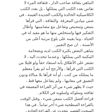
التباهي بثقافة صاحب الدار ، فثقافة المرء لا
تقاس بعدد الكتب التي يمتلكها ، بل بعدد الكتب
الكلاسيكية الخالدة والكتب الجديدة القيمة ، في
شتى ميادين المعرفة والثقافة ، التي قرأها
بتمعن وتمحيص وتفاعل مع مضامينها وأطال
التفكير فيها واستخلص منها ما هو مفيد له في
الحياة ، وما يعينه على بلوغ مرتبة أعلى من
الأنسنة ، ان صح التعبير .
يتباهى البعض بكثرة الكتب لديه وبضخامة
المكتبة التي يمتلكها ، وعندما تتحدث اليه ، لا
تشعر على الأطلاق بأنه استفاد حقاً ولو قليلا من
الكتب التي قرأها ، والأرجح أنه لم يقرأ معظم
ما يمتلكه من كتب ، أو أنه قرأها بلا مبالاة ودون
التعمق في معانيها ، ولم يتفاعل معها قط ،
حيث لا يظهر شيء من أثر القراءة المعمقة في
ثقافته وسلوكه واسلوبه في الكلام .
قراءة أفضل الكتب بتمعن شيء ، وقتل الوقت
بالقراءة السطحية شيء آخر تماماً . في هذا
المبحث القصير نتحدث عن القراءة الجادة ،