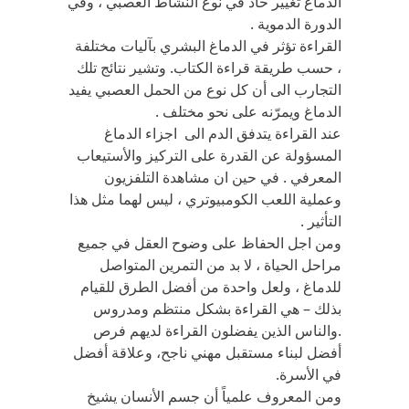
الدماغ تغيير حاد في نوع النشاط العصبي ، وفي
الدورة الدموية .
القراءة تؤثر في الدماغ البشري بآليات مختلفة
، حسب طريقة قراءة الكتاب. وتشير نتائج تلك
التجارب الى أن كل نوع من الحمل العصبي يفيد
الدماغ ويمرّنه على نحو مختلف .
عند القراءة يتدفق الدم الى اجزاء الدماغ
المسؤولة عن القدرة على التركيز والأستيعاب
المعرفي . في حين ان مشاهدة التلفزيون
وعملية اللعب الكومبيوتري ، ليس لهما مثل هذا
التأثير .
ومن اجل الحفاظ على وضوح العقل في جميع
مراحل الحياة ، لا بد من التمرين المتواصل
للدماغ ، ولعل واحدة من أفضل الطرق للقيام
بذلك – هي القراءة بشكل منتظم ومدروس
.والناس الذين يفضلون القراءة لديهم فرص
أفضل لبناء مستقبل مهني ناجح، وعلاقة أفضل
في الأسرة.
ومن المعروف علمياً أن جسم الأنسان يشيخ