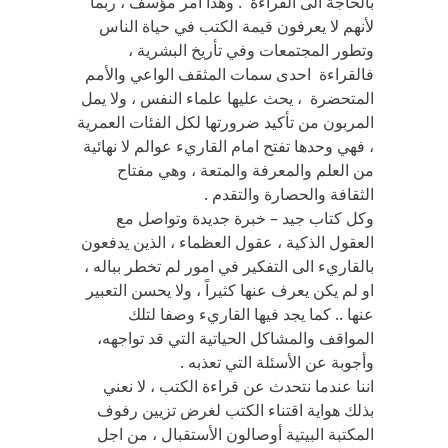
بالحاجة الى القراءة . وهذا أمر مؤسف ، ربما
لأنهم لا يعرفون قيمة الكتب في حياة الناس
وتطور المجتمعات وفي تأريخ البشرية ،
فالقراءة احدى سمات المثقف الواعي والأمم
المتحضرة ، يحث عليها علماء النفس ، ولا يمل
المربون من تأكيد ضرورتها لكل الفئات العمرية
، فهي وحدها تفتح امام القاريء عوالم لا نهائية
من العلم والمعرفة والمتعة ، وهي مفتاح
الثقافة والحصارة والتقدم .
وكل كتاب جيد – خبرة جديدة وتواصل مع
العقول الذكية ، عقول العظماء ، الذين يدفعون
بالقاريء الى التفكير في امور لم تخطر بباله ،
او لم يكن يعرف عنها كثيراً ، ولا يحسن التعبير
عنها .. كما يجد فيها القاريء وصفا لتلك
المواقف والمشاكل الحياتية التي قد تواجهه،
وأجوبة عن الأسئلة التي تعذبه .
اننا عندما نتحدث عن قراءة الكتب ، لا نعني
بذلك هواية اقتناء الكتب لغرض تزيين رفوف
المكتبة البيتية أوصالون الأستقبال ، من اجل