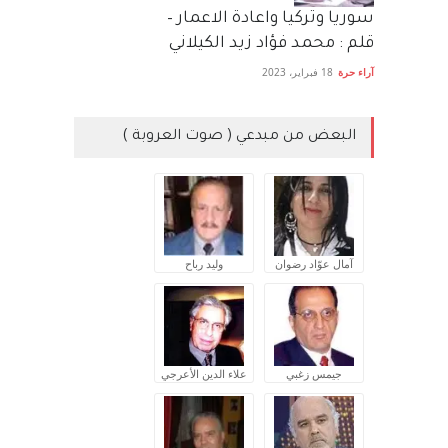
سوريا وتركيا واعادة الاعمار –
قلم : محمد فؤاد زيد الكيلاني
آراء حرة
18 فبراير، 2023
البعض من مبدعي ( صوت العروبة )
آمال عوّاد رضوان
وليد رباح
جيمس زغبي
علاء الدين الأعرجي