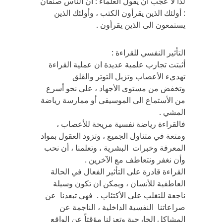
لذا لا عجب ان يقول العلماء : ان الناس صنفان
: أولئك الذين يقرأون الكتب ، وأولئك الذين
يستمعون الى الذين يقرأون .
التأثير النفسي للقراءة :
أثبتت تجارب علمية عديدة ان عملية القراءة
تهديء الأعصاب وتزيل التوتر والقلق
وتخفض من مستوى الأجهاد ، على نحو أسرع
من الأستماع الى الموسيقى أو ممارسة رياضة
المشي .
فالقراءة رياضة نفسية مريحة للأعصاب ،
ومتعة في متناول الجميع ، وتزود العقول بمواد
المعرفة وخبرات البشرية ، وتعلمنا ، أن نحب
وأن نغفر ونتعاطف مع الآخرين .
القراءة قادرة على التأثير الفعال في الحالة
العاطفية للأنسان ، ويمكن ان تكون وسيلة
ناجعة للتغلب على الأكتئاب . فهي تبعدنا عن
صراعاتنا النفسية الداخلية ، الناجمة عن
المشاكل الخارجية وتعزلنا مؤقتاً عن الواقع