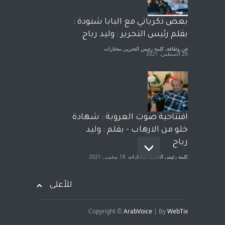
رشاد أبو شاورآراء حرة ..
آراء حرة
18 فبراير، 2023
بعض ذكرياتي مع البابا شنودة :
بقلم رئيس التحرير : وليد رباح
فن وثقافة
,
كلمة رئيس التحرير
,
مختارات
28 أغسطس، 2021
افتتاحية صوت العروبة : شهادة
خلو من الارهاب - بقلم : وليد
رباح
كلمة رئيس التحرير
,
مختارات
18 نوفمبر، 2021
للأعلى
Copyright ©
ArabVoice
| By
WebTix
هام جدا - من رئيس التحرير