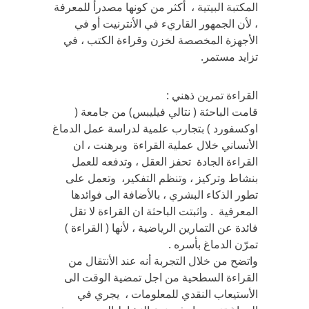
المكتبة البيتية ، أكثر من كونها مصدرأ للمعرفة
، لأن الجمهور القاريء في الأنترنيت أو في
الأجهزة المخصصة لخزن وقراءة الكتب ، في
تزايد مستمر.
القراءة تمرين ذهني :
قامت الباحثة ( نتالي فيليبس) من جامعة (
اوكسفورد ) بتجارب علمية لدراسة عمل الدماغ
الأنساني خلال عملية القراءة وبرهنت ، ان
القراءة الجادة تحفز العقل ، وتدفعه للعمل
بنشاط وتركيز ، وتنظم التفكير، وتعمل على
تطور الذكاء البشري ، بالأضافة الى فوائدها
المعرفية . واثبتت الباحثة ان القراءة لا تقل
فائدة عن التمارين الرياضية ، لأنها ( القراءة )
تمرّن الدماغ بأسره .
واتضح من خلال التجربة أنه عند الأنتقال من
القراءة السطحية من اجل تمضية الوقت الى
الأستيعاب النقدي للمعلومات ، يجري في