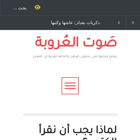
د ٍ: عاشها وكتبها
الاستيطان ومسلسل الخداع
باح – نيوجرسي –
المستمر - قلم : راسم عبيدات
لمتحدة الامريكية
صَوت العُروبة
موقع وورقية تعنى بشئون الوطن والجاليه العربية في المهجر
لماذا يجب أن نقرأ