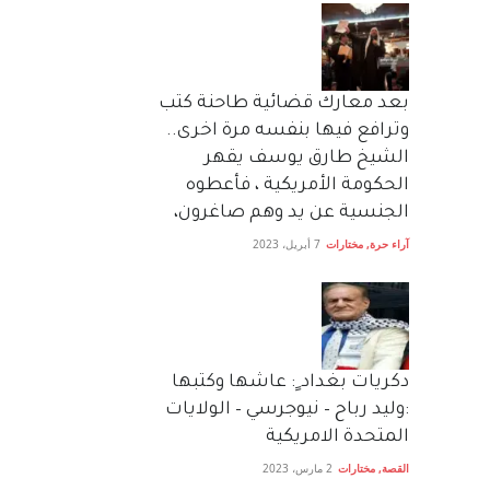
بعد معارك قضائية طاحنة كتب
وترافع فيها بنفسه مرة اخرى..
الشيخ طارق يوسف يقهر
الحكومة الأمريكية ، فأعطوه
الجنسية عن يد وهم صاغرون،
آراء حرة
,
مختارات
7 أبريل، 2023
دكريات بغداد ٍ: عاشها وكتبها
:وليد رباح – نيوجرسي – الولايات
المتحدة الامريكية
القصة
,
مختارات
2 مارس، 2023