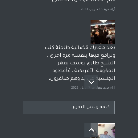
قلم : محمد فؤاد زيد الكيلاني
آراء حرة
18 فبراير، 2023
بعد معارك قضائية طاحنة كتب
وترافع فيها بنفسه مرة اخرى..
الشيخ طارق يوسف يقهر
الحكومة الأمريكية ، فأعطوه
الجنسية عن يد وهم صاغرون،
آراء حرة
,
مختارات
7 أبريل، 2023
كلمة رئيس التحرير
معاناة زلزال سوريّة تفضح:
زيف ديمقراطية الغرب! قلم :