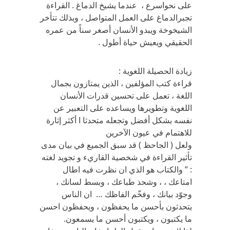
على نحواسرع ، عندما يشيخ الدماغ . القراءة
تجبرالدماغ على العمل المتواصل ، وبذلك تتأخر
الشيخوخة ويبدو الأنسان أصغر سناً من عمره
الحقيقي ويعيش حياة أطول .
زيادة الحصيلة اللغوية :
قراءة كتب المؤلفين ، الذين يمتازون بجمال
اللغة ، تعمل على تحسين قدرات الأنسان
اللغوية وتطويرها ويساعده على التعبير عن
نفسه بشكل أفضل وتجعله متحدثا ا أكثر إثارة
للاهتمام في عيون الآخرين
ولعل ( الجاحظ ) قد سبق الجميع في بيان مدى
تأثير القراءة في شخصية القاريء و تجويد لغته
: ” والكتاب هو الذي ان نظرت فيه اطال
امتاعك ، ، وشحذ طباعك ، وبسط لسانك ،
وجوّد بيانك ، وفخّم الفاظك … ان الناس
يتحدثون بأحسن ما يحفظون ، ويحفظون احسن
ما يكتبون ، ويكتبون أحسن ما يسمعون.