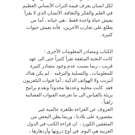
لكل انسان يعرف قيمة التراث الأنساني العظيم
في العلم والفكر والثقافة. الأنسان الذي لا يقرأ
يعيش حياة واحدة فقط ، هي حياته ، أما من
يطلع على تجارب الآخرين، فأنه يعيش حيوات
كثيرة .
الكتاب ومصادر المعلومات الأخرى :
كانت النخبة المثقفة تقرأ كثيراً حتى الى عهد
قريب ، ربما بسبب عدم وجود مصادر كثيرة
للمعلومات ، والتسلية والترفيه . لم يكن هناك
أنترنت ولا الهواتف الذكية ، أما قنوات التلفزيون
فقد كانت محلية وعددها محدوداً وتقدم برامج
بريئة بالقياس الى ما تعرضه القنوات الفضائية
راهناً .
العزوف عن القراءة ظاهرة عالمية غير
مقصورة على بلادنا ، وربما يظن البعض من
المثقفين الكورد ، ان قراءة الكتب في الدول
الغربية هي اليوم في أوج ذروتها وأزدهارها ،