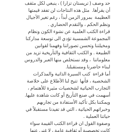
حد وصف ( تريستان تزارا ) ، ينبغي لكل مثقف
أن يقرأها. مثل هذه النتاجات لن تفقد قيمتها
العظيمة بمرور الزمن أبداً ، رغم تغير الأجيال
ونظم الحكم ، والتقدم الحضاري .
قراءة الكتب العلمية عن نشوء الكون ونظام
المجموعة الشمسية تؤدي الى توسعة مداركنا
ومخيلتنا وتحسن تصوراتنا وفهمنا لقوانين
الطبيعة . و الكتب الثقافية والتأريخية تزيد من
معلوماتنا ، وقد نستخلص منها العبر والدروس
لبناء حاضرنا ومستقبلنا.
أما قراءة كتب السيرة الذاتية والمذكرات
الشخصية ، فأنها تتيح لنا الأطلاع على خلاصة
التجارب الحياتية لشخصيات مثيرة للأهتمام ،
أسهمت في صنع التأريخ أو كانت شاهدة عليها.
ويمكننا بكل تأكيد الأستفادة من تجاربهم
وخبراتهم الحياتية ، التي قد تفيدنا مستقبلاً في
حياتنا العملية .
وصفوة القول ان قراءة الكتب القيمة سواء
كانت تخصصية أو ثقافية عامة ، لا غنى عنها