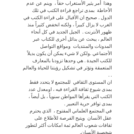
وهذا أمر يثير الأستغراب حقاً ، وينم عن عدم
الأحاطة بمدى تراجع قراءة الكتب في تلك
الدول . صحيح ان الأقبال على قراءة الكتب في
الغرب لا يزال كبيراً ، ولكنه انخفض كثيراً منذ
ظهور الأنترنت . الجيل الجديد في كل أنحاء
العالم ، يبحث عن بدائل أخرى للكتاب عبر
المدونات والمنتديات ومواقع التواصل
الأجتماعي .ولكن لا شيء يمكن أن يكون بديلاً
للكتب الجيدة . هي وحدها تزودنا بالمعارف
المتعمقة وتؤثر في تشكيل رؤيتنا للحياة والعالم
. .
ان المستوى الثقافي للمجتمع لا يتحدد فقط
بمدى شيوع ثقافة القراءة فيه ، اومعدل عدد
الكتب التي يقرأها المواطن سنوياً ، بل أيضاً ،
بمدى توافر حرية التعبير .
في المجتمع العلماني المفتوح ، الذي يحترم
عقل الأنسان ويتيح الفرصة للأطلاع على
ثقافات شعوب العالم ثمة امكانات أكثر لتطور
شخصية الأنسان.