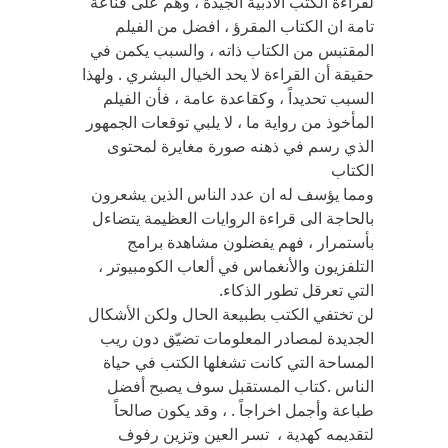
لقراءة الكتب الأدبية الجيدة ، وهم على قناعة
تامة ان الكتاب المقرؤ ، افضل من الفيلم
المقتبس من الكتاب ذاته ، والسبب يكمن في
حقيقة أن القراءة لا يحد الخيال البشري . ولهذا
السبب تحديداً ، وكقاعدة عامة ، فأن الفيلم
المأخوذ من رواية ما ، لا يلبي توقعات الجمهور
الذي رسم في ذهنه صورة مغايرة لمحتوى
الكتاب
ومما يؤسف له ان عدد الناس الذين يشعرون
بالحاجة الى قراءة الروايات العظيمة يتضاءل
بأستمرار ، فهم يفضلون مشاهدة برامج
التلفزيون والأنغماس في ألعاب الكومبيوتر ،
التي تعرقل تطور الذكاء.
لن تختفي الكتب بطبيعة الحال ولكن الأشكال
الجديدة لمصادر المعلومات تضيّق دون ريب
المساحة التي كانت تشغلها الكتب في حياة
الناس .كتاب المستقبل سوف يصبح أفضل
طباعة وأجمل اخراجاً . ، وقد يكون صالحاً
لتقديمه كهدية ، تسر العين وتزين رفوف