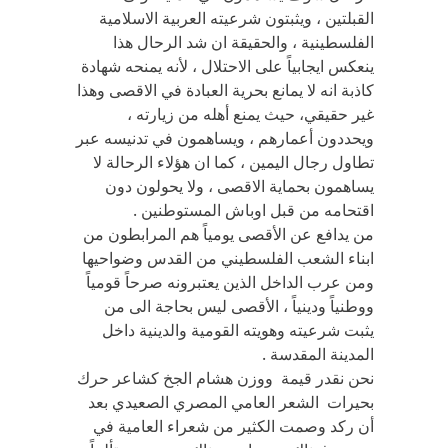
القبلتين ، ويثبتون شرعيته العربية الاسلامية
الفلسطينية ، والحقيقة ان شد الرحال هذا
ينعكس ايجابياً على الاحتلال ، لأنه يمنحه شهادة
كاذبة انه لا يمانع بحرية العبادة في الاقصى وهذا
غير حقيقي، حيث يمنع أهله من زيارته ،
ويحددون أعمارهم ، ويساهمون في تدنيسه عبر
تطاول رجال اليمين ، كما ان هؤلاء الرحالة لا
يساهمون بحماية الاقصى ، ولا يحولون دون
اقتحامه من قبل اوباش المستوطنين .
من يدافع عن الأقصى يومياً هم المرابطون من
ابناء الشعب الفلسطيني من القدس وضواحيها
ومن عرب الداخل الذين يعتبرونه صرحاً قومياً
ووطنياً ودينياً ، الأقصى ليس بحاجة الى من
يثبت شرعيته وهويته القومية والدينية داخل
المدينة المقدسة .
نحن نقدر قيمة ووزن هشام الجخ كشاعر حرك
بحيرات الشعر العامي المصري الصعيدي بعد
أن ركد وصمت الكثير من شعراء العامية في