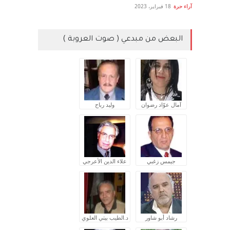
آراء حرة
18 فبراير، 2023
البعض من مبدعي ( صوت العروبة )
آمال عوّاد رضوان
وليد رباح
جيمس زغبي
علاء الدين الأعرجي
رشاد أبو شاور
د.الطيب بيتي العلوي