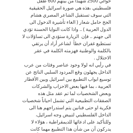
حوالي 2500 شهيداً من بينهم 600 طفل
فلسطيني ،هذه هي صورة اسرائيل الحقيقية
التي سوف تستقبل الشاعر المصري هشام
الجخ حامل شعار ( الغاء تأشيرة الدخول الى
الدول العربية ) .. واذا كانت النوايا الحسنة تؤدي
الى جهنم .. فإن الزيارة ستؤدي الى تساؤلات لا
تستطيع غفران خطأ لشاعر أراد أن يرتقي
بالكلمة والوطنية فهزمته الكلمة في عقر
الاحتلال .
في رأيي انه لولا وجود عناصر وفئات من عرب
الداخل يجهلون وقع المردود السلبي الناتج عن
توسيع ابواب التطبيع بين اسرائيل وبين الأقطار
العربية ، بما فيها بعض الاحزاب والشركات
وبعض الشخصيات لما تم عقد مثل هذه
الصفقات التطبيعية التي تشمل احياناً شخصيات
فكرية او حتى فنانين يتم استدراجهم هنا الى
الداخل الفلسطيني لتبيض وجه اسرائيل،
وللتأكيد على ادعائها للديمقراطية ، هؤلاء لا
يدركون أن من شأن هذا التطبيع مهما كانت