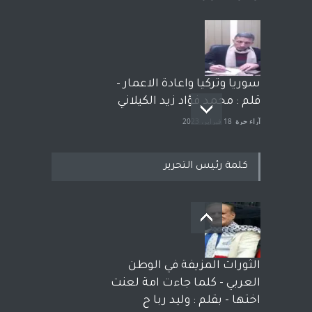
سوريا وتركيا واعادة الاعمار -
قلم : محمد فؤاد زيد الكيلاني
آراء حرة
18 فبراير، 2023
كلمة رئيس التحرير
بعد معارك قضائية طاحنة كتب
وترافع فيها بنفسه مرة اخرى..
الشيخ طارق يوسف يقهر
الحكومة الأمريكية ، فأعطوه
الثورات المزيفة في الوطن
الجنسية عن يد وهم صاغرون،
العربي - كلما جاءت امة لعنت
آراء حرة
,
مختارات
7 أبريل، 2023
اختها - بقلم : وليد ربا ح