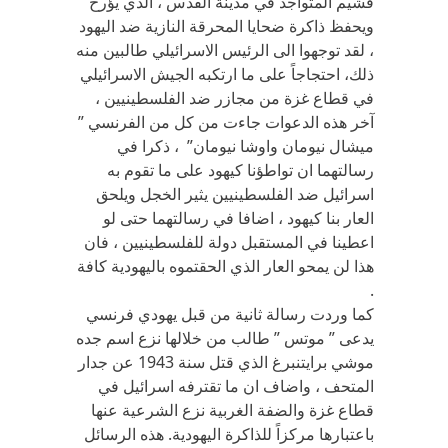
فشيم المتواجد في مدينة القدس ، الذي يؤرخ
ويحفظ ذاكرة ضحايا المحرقة النازية ضد اليهود
، لقد توجهوا الى الرئيس الاسرائيلي طالبين منه
ذلك، احتجاجاً على ما ارتكبه الجيش الاسرائيلي
في قطاع غزة من مجازر ضد الفلسطينيين ،
آخر هذه الدعوات جاءت من كل من الفرنسي ”
ميشال نيومان واوشا نيومان” ، ذكرا في
رسالتهما ان تواطؤنا كيهود على ما تقوم به
اسرائيل ضد الفلسطينيين يثير الخجل ويلحق
العار بنا كيهود ، اضافا في رسالتهما حتى لو
اعطينا في المستقبل دولة للفلسطينيين ، فان
هذا لن يمحو العار الذي الحقتموه باليهودية كافة
.
كما وردت رسالة ثانية من قبل يهودي فرنسي
يدعى ” موتس ” طالب من خلالها نزع اسم جده
موشي برايتنبرغ الذي قتل سنة 1943 عن جدار
المتحف ، واضاف ان ما تقترفه اسرائيل في
قطاع غزة والضفة الغربية نزع الشرعية عنها
باعتبارها مركزاً للذاكرة اليهودية. هذه الرسائل