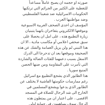
صورته او حجمه ان يصبح عاملاً مساعداً
للتغطية على الكثير من الجرائم التي ترتكبها
الحكومات الاسرائيلية ضد شعبنا الفلسطيني
وضد مواطنيها العرب .
المؤسف ان احدى الصحف العربية الاسبوعية
وموقعها الالكتروني يتفاخران بانهما يتبنيان
زيارة التطبيع هذه ، على امل ان يحصلا على
سبق صحفي اعلامي أو مكاسب مادية ، الا ان
هذا التبني لم ولن يزيل الغمامة والشك عن هذه
الصحيفة وموقعها بعد ان تدحرجا الى الدرك
الاسفل بسبب دعمهما للفئات الضالة والشاردة
التي تآمرت على المقاومة ومن ضنها الحصن
المنيع سوريا .
هذا الطابور الذي يشجع التطبيع مع اسرائيل
رغم ممارسات حكومتها الفاشية لا يختلف عن
الطابور الذي يدعوا ويشجع المسلمين في
الخارج الى شد الرحال للصلاة في المسجد
الاقصى ، على اعتبار ان من يمتطون هذه
الرحال سوف يساهمون في حماية اولى