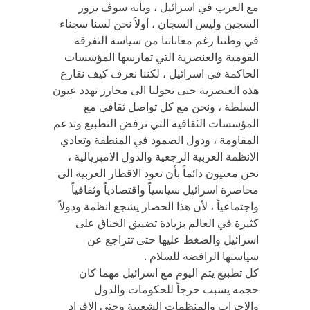
مع العرب في اسرائيل ، وبأنه سوف يزور
السجين وليس السجان ، أولاً نحن لسنا سجناء
في وطننا رغم معاناتنا من سياسة التفرقة
القومية والعنصرية التي تمارسها المؤسسات
الحاكمة في اسرائيل ، لكننا نعرف كيف نقارع
هذه العنصرية حتى تحولنا الى مخارز تهدد عيون
السلطة ، ونحن مع كل تواصل ثقافي مع
المؤسسات الثقافية التي ترفض التطبيع وتدعم
المقاومة ، ودول الصمود في المنطقة وتعادي
الانظمة العربية الرجعية والدول الامبريالية ،
نحن معنيون دائماً بأن تعود الاقطار العربية الى
محاصرة اسرائيل سياسياً واقتصادياً وثقافياً
واجتماعياً ، لأن هذا الحصار يشجع انظمة ودولاً
كثيرة في العالم بزيادة تضييق الخناق على
اسرائيل والضغط عليها حتى تتراجع عن
سياستها الرافضة للسلام .
كل تطبيع يتم اليوم مع اسرائيل مهما كان
حجمه يسبب حرجاً للحكومات والدول
والاحزاب والمنظمات الشعبية وحتى الافراد