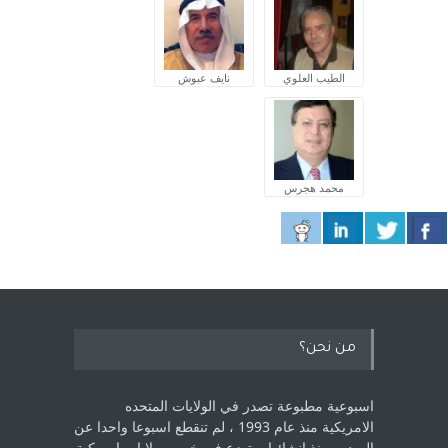
الطيب العلوي
نايف عبوش
محمد هجرس
من نحن؟
اسبوعية مطبوعة تصدر في الولايات المتحده
الامريكية منذ عام 1993 ، لم ‏تنقطع اسبوعا واحدا عن
الصدور منذ انشائها .. توزع في خمس ولايات امريكية