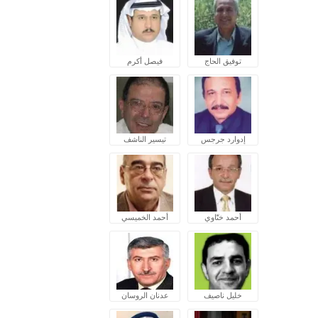
توفيق الحاج
فيصل أكرم
إدوارد جرجس
تيسير الناشف
أحمد ختّاوي
أحمد الخميسي
خليل ناصيف
عدنان الروسان