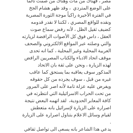
مصر ، فهناك من مات وهناك من صمت تألماً
على الوضع المتردي ، وقد ظهر هشام الجخ
في الفترة الأخيرة راكباً موجة الثورة المصرية
ونقده للواقع المصري ، لكننا لا نقدر قدومه
كضيف ثقيل الظل ، لأنه رفض سماع صوت
العقل ، داس فوق كل الأصوات الرافضة لزيارته
والتي وصلته عبر المواقع الالكتروني والصحف
العربية المحلية وغير المحلية ، كما انه تحدى
موقف اتحاد الادباء والكتاب المصريين الرافض
لهذه الزيارة ، ونحن على ثقة بان الاتحاد
المذكور سوف يعاقبه بما يستحق كما عاقب
غيره من قبل ، سوف يجرده من كل حقوقه
ويفرض عليه عزلة تامة لأنه اصر على المرور
من تحت الحراب الاسرائيلية التي انتظرته في
كافة المعابر الحدودية، لقد اتهمه البعض نتيجة
اصراره على الزيارة لإسرائيل بانه متعطش
لقيام وسائل الاعلام بتناول اصراره على الزيارة
.
يدعي هذا الشاعر بانه يسعى الى تواصل ثقافي