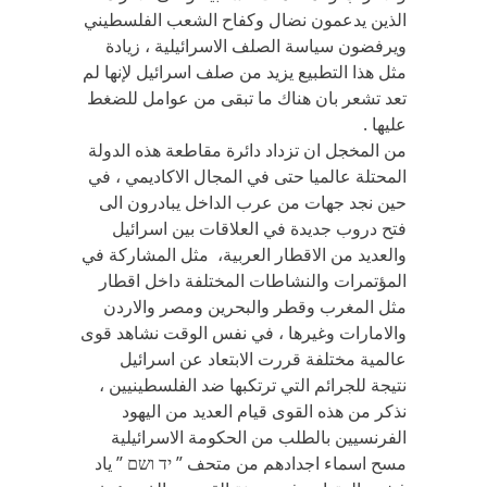
الذين يدعمون نضال وكفاح الشعب الفلسطيني
ويرفضون سياسة الصلف الاسرائيلية ، زيادة
مثل هذا التطبيع يزيد من صلف اسرائيل لإنها لم
تعد تشعر بان هناك ما تبقى من عوامل للضغط
عليها .
من المخجل ان تزداد دائرة مقاطعة هذه الدولة
المحتلة عالميا حتى في المجال الاكاديمي ، في
حين نجد جهات من عرب الداخل يبادرون الى
فتح دروب جديدة في العلاقات بين اسرائيل
والعديد من الاقطار العربية، مثل المشاركة في
المؤتمرات والنشاطات المختلفة داخل اقطار
مثل المغرب وقطر والبحرين ومصر والاردن
والامارات وغيرها ، في نفس الوقت نشاهد قوى
عالمية مختلفة قررت الابتعاد عن اسرائيل
نتيجة للجرائم التي ترتكبها ضد الفلسطينيين ،
نذكر من هذه القوى قيام العديد من اليهود
الفرنسيين بالطلب من الحكومة الاسرائيلية
مسح اسماء اجدادهم من متحف ” יד ושם ” ياد