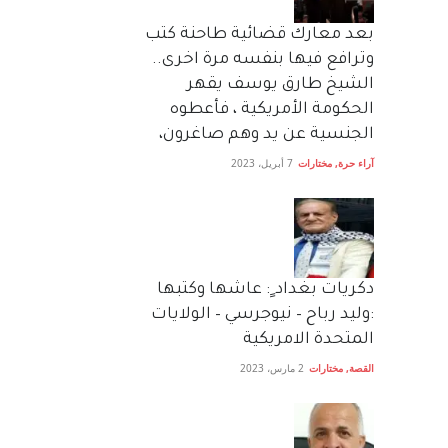
بعد معارك قضائية طاحنة كتب
وترافع فيها بنفسه مرة اخرى..
الشيخ طارق يوسف يقهر
الحكومة الأمريكية ، فأعطوه
الجنسية عن يد وهم صاغرون،
آراء حرة
,
مختارات
7 أبريل، 2023
دكريات بغداد ٍ: عاشها وكتبها
:وليد رباح – نيوجرسي – الولايات
المتحدة الامريكية
القصة
,
مختارات
2 مارس، 2023