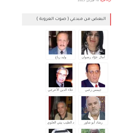
آراء حرة
18 فبراير، 2023
البعض من مبدعي ( صوت العروبة )
آمال عوّاد رضوان
وليد رباح
جيمس زغبي
علاء الدين الأعرجي
رشاد أبو شاور
د.الطيب بيتي العلوي