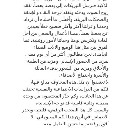
الذكية فنرسل التبريكات إلى بعضنا بعضاً، نفقد
روح الصوت ودفئه ونفقد فرحة اللقاء والجَمْعَة
والضحكات البريئة، وأخشى ما أخشاه أن تزداد
وحدتنا وعزلتنا أكثر وأكثر فنصبح فعلاً بعيدين
عن بعضنا بعضاً، همنا الأعمال والسعي من أجل
المادة وتكريس يومنا وحياتنا لأمور روتينية، فما
الفرق بين مثل هذا الوضع والآلات الصماء
الجامدة، نحن مطالبون أكثر من أي يوم مضى
بمزيد من الحضور الإنساني ومزيد من الطيبة
والأخلاق ومزيد من الشعور بدفء العائلة
والأسرة واجتماع الأصدقاء.
لا تعتقدوا أن مثل هذه المخاوف مبالغ فيها،
فكم من الدراسات الاجتماعية والنفسية تحدثت
عن هذا الجانب، وكم حذَّر المختصون من وحدة
مطبقة وذاتية قاسية قد تواجه الإنسانية،
والسبب كل هذا الصخب الرقمي، فلننتبه ونحذر
الانغماس في أتون هذا الكم المعلوماتي.. لا
أقول رفضه إنما حسن التعامل معه.