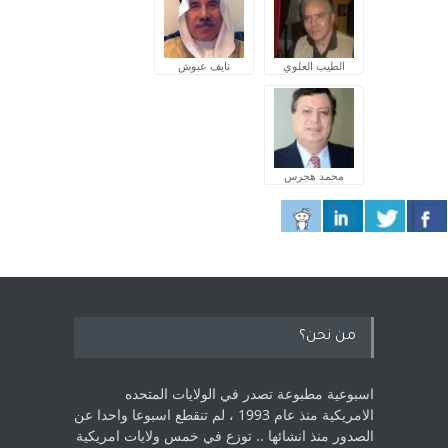
الطيب العلوي
نايف عبوش
محمد هجرس
من نحن؟
اسبوعية مطبوعة تصدر في الولايات المتحده
الامريكية منذ عام 1993 ، لم ‏تنقطع اسبوعا واحدا عن
الصدور منذ انشائها .. توزع في خمس ولايات امريكية