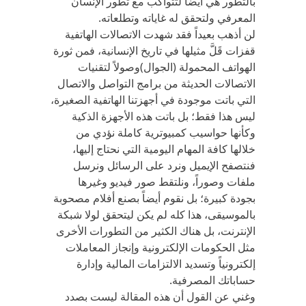
بالتطور هي أيضاً لتتواكب مع تطور الإنسان
المعرفي ولتحقق له غاياته وتطلعاته.
لن أذهب بعيداً فقد شهدت الاتصالات الهاتفية
قفزات قَلَّ مثيلها في تاريخ الإنسانية، فمن ثورة
الهواتف المحمولة (الجوال)وصولاً لتقنيات
الاتصالات الحديثة من برامج التواصل والاتصال
التي باتت موجودة في أجهزتنا الهاتفية الصغيرة،
ليس هذا فقط؛ بل باتت هذه الأجهزة الذكية
وكأنها حواسيب كمبيوترية كاملة نؤدي من
خلالها كافة المهام اليومية التي نحتاج إليها،
فنتصفح الإيميل ونرد على الرسائل ونرسل
ملفات وصوراً، ونلتقط صور فيديو وغيرها
بجودة كبيرة؛ بل نقوم أيضاً بصنع أفلام مصحوبة
بالموسيقى، هذا كله لم يكن ليتحقق لولا شبكة
الإنترنت، بل هناك الكثير من التطورات الأخرى
مثل الحكومات الإلكترونية وإنجاز المعاملات
إلكترونياً وتسديد الالتزامات المالية وإدارة
حساباتك المصرفية.
وغني عن القول أن هذه المقالة ليست بصدد