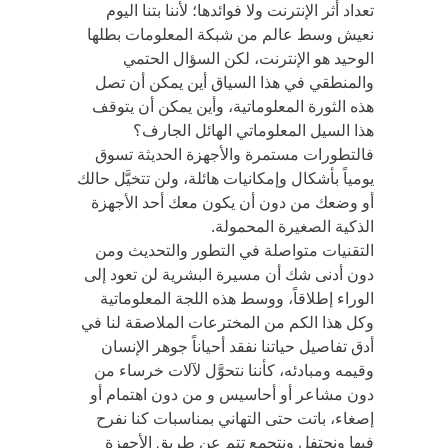
تعداد أثر الإنترنت ولا فوائدها؛ لأننا بتنا اليوم
نعيش وسط عالم من شبكة المعلومات بطلها
الوحيد هو الإنترنت، لكن السؤال الحتمي
والمنطقي في هذا السياق أين يمكن أن تصل
هذه الثورة المعلوماتية، وأين يمكن أن يتوقف
هذا السيل المعلوماتي الهائل الجارف؟
فالتطورات مستمرة والأجهزة الحديثة تسوق
يومياً بأشكال وإمكانيات هائلة، ولن تتخيَّل حالك
أو وضعك من دون أن يكون معك أحد الأجهزة
الذكية الصغيرة المحمولة.
التقنيات متواصلة في التطور والتحديث ومن
دون أدنى شك أن مسيرة البشرية لن تعود إلى
الوراء إطلاقاً، ووسط هذه اللجة المعلوماتية
وكل هذا الكم من المخترعات الملاصقة لنا في
أدق تفاصيل حياتنا نفقد أحياناً جوهر الإنسان
وقيمه ومبادئه، كأننا نتحوَّل لآلات خرساء من
دون مشاعر أو أحاسيس و من دون اهتمام أو
إصغاء، باتت حتى التهاني بمناسبات كنا نفرح
فيها ونحتفل ونتجمع تتم عن طريق الأجهزة