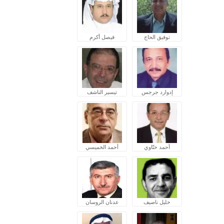
توفيق الحاج
فيصل أكرم
إدوارد جرجس
تيسير الناشف
أحمد ختّاوي
أحمد الخميسي
خليل ناصيف
عدنان الروسان