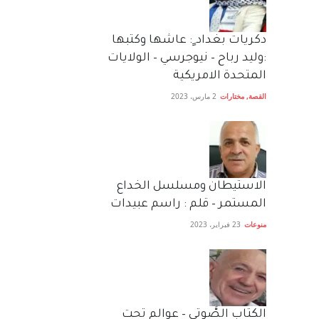
دكريات بغداد ٍ: عاشها وكتبها
:وليد رباح – نيوجرسي – الولايات
المتحدة الامريكية
القصة
,
مختارات
2 مارس، 2023
الاستيطان ومسلسل الخداع
المستمر – قلم : راسم عبيدات
منوعات
23 فبراير، 2023
الكتاب الصَّوتي – عوالم تحت