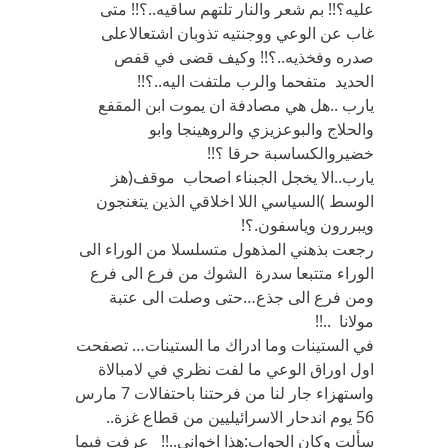
عليه؟!! بم شعر والنار تلتهم ساقيه..؟!! متى
غاب عن الوعي ووجنتيه تذوبان اشتعالاعلى
صدره وفخذيه..؟!! وكيف قضى في قفص
الحديد متفحما والرب ملتفت اليه..؟!!
يارب ..هل هي مصادفة ان يموت ابن المقفع
والحلاج والبوعزيزي والروهينجا وابو
خضيروالكساسبة حرقا ؟!!
يارب..الا يخجل الجبناء اصحاب موقف(هز
الوسط )السياسي اللا اخلاقي الذين يتغنجون
ويبررون وياسفون.؟!
رجعت بذهني المذهول متسلسلا من الوراء الى
الوراء متتبعا سدرة الشوك من فرع الى فرع
ومن فرع الى جذع…حتى وصلت الى عتبة
مولانا ..!!
في الستينات وما ادراك ما الستينات… تصفحت
اول اوراق الوعي ما لفت نظري في لامبالاة
واستهزاء جار لنا من فرحتنا باحتفالات 7 مارس
56 يوم اندحار الاسرائيليين من قطاع غزة..
سألت وكان الجواب:هذا اخواني..!! عرفت فيما