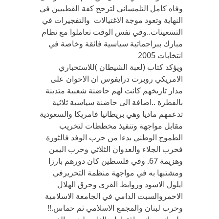
وفاه كامل التلمساني لترجح كفة القطبيين في
النهاية وتعود موجة الاغتيالات والتفجيرات في
التسعينات..وفي نفس الوقت تعاملوا مع نظام
مبارك ببراجماتية سياسية فائقة وخاصة في
انتخابات 2005
ويؤكد كتاب (لعبة الشيطان )للاستخباري
الامريكي روبرت درايفوس ان الاخوان على
مدار تاريخهم كانت لهم حاضنة شعبية متدينة
بالفطرة ..اضافة الى حاضنة سياسية ثلاثية
تدعمهم ماديا وهي بريطانيا فامريكا والسعودية
مقابل مواجهة وتنفيذ مخططات لتخريب
الطموح الوطني بدءا من حزب الوفد فالثورة
فحرب الجلاء والعدوان الثلاثي وحرب اليمن
وهزيمة 67. وفي فلسطين كان دورهم بارزا
ومشتبها به في مواجهة منظمة التحريرفي
ايلول الاسود وروابط القرى وحرق الهلال
الاحمروالسبت الدامي في الجامعة الاسلامية
وحرب لبنان والمجمع الاسلامي ثم حماس.!!