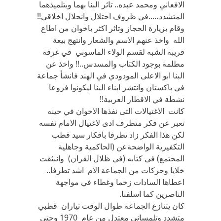
الافعاني ومحمد عبده.. تاثر البنا بهما وبتلميذهما
المتشدد…..في ظروف احتلال وانحلال اخلاقي!!
وقام بزيارة الحجاز وتاثر اكثر باخوان من اطاع
الله واخذ عنهم الاسم والشعار وانتهج بيعة
قريبة الشبه لقسم الولاء الماسوني في غرفة
مطلمة بوجود الكتاب والمسدس..!! واخذ عن
البنا ابو الاعلى المودودي في الهند فانشأ جماعة
في باكستان وانتشر ابناء البنا ليكونوا فروعا
نشطة في الاقطار العربية!!
كانت الاغتيالات التى نفذها الاخوان في حينه
تعبر عن فكر متطرف ادى لاغتيال الامام نفسه
لكن هذا الفكر زاد تطرفا بافكار سيد قطب
التكفيرية الواضحةعن (الحاكمية وجاهلية
المجتمع) في كتابه (في ظلال القران) وانبثقت
خلايا وحركات من الجماعة الام اشد تطرفا..
اعطاها السادات زخما وغطاء في مواجهة
الناصرين كما اسلفنا.
كان يتنازع الجماعة طوال الوقت تياران قطبي
متشدد وتلمساني معتدل من عام 1970 وحتى