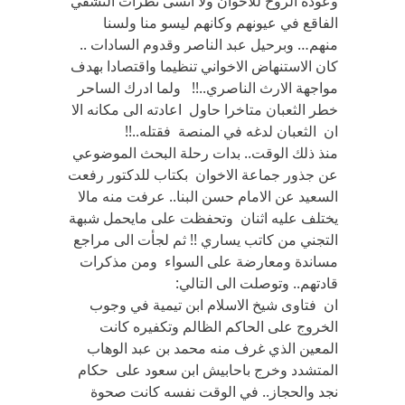
وعودة الروح للاخوان ولا انسى نظرات التشفي
الفاقع في عيونهم وكانهم ليسو منا ولسنا
منهم… وبرحيل عبد الناصر وقدوم السادات ..
كان الاستنهاض الاخواني تنظيما واقتصادا بهدف
مواجهة الارث الناصري..!! ولما ادرك الساحر
خطر الثعبان متاخرا حاول اعادته الى مكانه الا
ان الثعبان لدغه في المنصة فقتله..!!
منذ ذلك الوقت.. بدات رحلة البحث الموضوعي
عن جذور جماعة الاخوان بكتاب للدكتور رفعت
السعيد عن الامام حسن البنا.. عرفت منه مالا
يختلف عليه اثنان وتحفظت على مايحمل شبهة
التجني من كاتب يساري !! ثم لجأت الى مراجع
مساندة ومعارضة على السواء ومن مذكرات
قادتهم.. وتوصلت الى التالي:
ان فتاوى شيخ الاسلام ابن تيمية في وجوب
الخروج على الحاكم الظالم وتكفيره كانت
المعين الذي غرف منه محمد بن عبد الوهاب
المتشدد وخرج باحابيش ابن سعود على حكام
نجد والحجاز.. في الوقت نفسه كانت صحوة