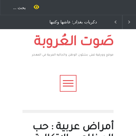
داد ٍ: عاشها وكتبها
الاستيطان ومسلسل الخداع
 رباح – نيوجرسي –
المستمر - قلم : راسم عبيدات
 المتحدة الامريكية
صَوت العُروبة
موقع وورقية تعنى بشئون الوطن والجاليه العربية في المهجر
أمراض عربية : حب