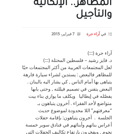
المظاهر.. الإتكالية
والتأجيل
في
آراء حرة
7 فبراير، 2015
آراء حرة (:::)
د. فايز رشيد – فلسطين المحتلة (:::)
لعل المجتمعات العربية من أكثر المجتمعات حبّا
للمظاهر فالبعض : يستدين لشراء سيارة فارهة
يتباهى بها أمام الناس , كي يشار اليه بالبنان .
البعض يتفنن في تصميم فيللته , وحتى بابها
يفصّله في إيطاليا ويكلف ما يوازي بناء بيت
متواضع لأحد الفقراء . آخرون يتباهون بـ
“معرفتهم” اللا محدودة لموضوع حديث
الجلسة . آخرون يتباهون: بإقامة حفلات
أعراس بناتهم وأبنائهم في فنادق سوبر خمسة
نجوم , ويفخرون بارتفاع تكاليف الحفلات التي