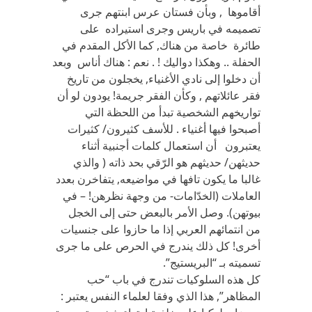
أقاموها , وبأن فستان عرس ابنتهم جرى
تصميمه في باريس وجرى استيراده على
طائرة خاصة من هناك, كما الأكل المقدم في
الحفلة .. وهكذا دواليك ! . نعم : هناك أناس وبعد
أن دخلوا إلى نادي الأغنياء, يخجلون من تاريخ
فقر عائلاتهم , وكأن الفقر جريمة! يودون لو أن
تواريخهم الشخصية تبدأ من اللحظة التي
أصبحوا فيها أغنياء . للأسف كثيرون/ كثيرات
يعتبرون أن استعمال كلمات أجنبية أثناء
حديثهن/ حديثهم هو الرّقي بحد ذاته ( والذي
غالبا ما يكون تافها في مواضيعه, يتفاخرن بعدد
العاملات (الخدّامات- من وجهة نظرهن! – في
بيوتهن). وصل الأمر بالبعض حتى إلى الخجل
من انتمائهم العربي إذا ما حازوا على جنسيات
أخرى! كل ذلك يندرج في الحرص على ما جرى
تسميته بـ “البريستيج”.
كل هذه السلوكيات تندرج في باب “حب
المظاهر”, هذا الذي وفقا لعلماء النفس يعتبر :