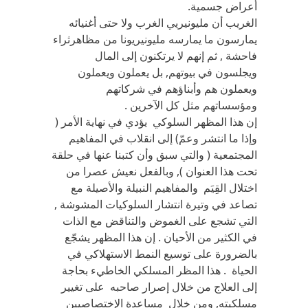
أعراض جسمية.
الغريب أن مليونيريي الغرب ولا حتى أغنيائه
يمارسون ما يمارسه مليونيريونا من مظاهرثراء
فاحشة , ثم إنهم لا يرتكنون إلى المال
ويجلسون في بيوتهم, بل يعملون ويعملون
ويعملون هم وأبناؤهم في شركاتهم
ومؤسساتهم مثل كل الآخرين .
إن هذا المظهر السلوكي يؤدي في نهاية الأمر (
وإذا ما انتشر وعمّ) إلى انقلاب في المفاهيم
المجتمعية ( والتي سبق وأن كتبنا عنها في حلقة
تحت هذا العنوان ), وبالفعل نعيش عصرا من
اختلال القِيَم والمفاهيم النبيلة والأصيلة مع
تصاعد في وتيرة انتشار السلوكيات المشوشة ,
التي تشجع على الغموض والتناقض مع الذات
في الكثير من الأحيان . إن هذا المظهر يشجّع
بالضرورة على توسيع النمط الاستهلاكي في
الحياة . هذا المظر المسلكي الخاطيء بحاجة
إلى العلاج من خلال إصرار صاحبه على تغيير
مسلكيته, ومن خلال مساعدة الإختصاصيين