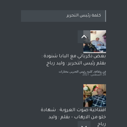
كلمة رئيس التحرير
معاناة زلزال سوريّة تفضح:
زيف ديمقراطية الغرب! قلم :
رشاد أبو شاورآراء حرة ..
آراء حرة
18 فبراير، 2023
بعض ذكرياتي مع البابا شنودة :
بقلم رئيس التحرير : وليد رباح
فن وثقافة
,
كلمة رئيس التحرير
,
مختارات
28 أغسطس، 2021
افتتاحية صوت العروبة : شهادة
خلو من الارهاب - بقلم : وليد
رباح