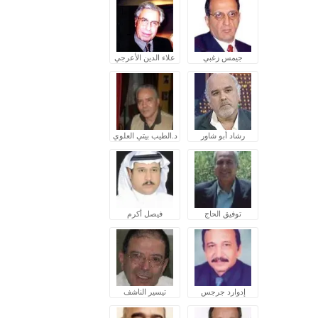
جيمس زغبي
علاء الدين الأعرجي
رشاد أبو شاور
د.الطيب بيتي العلوي
توفيق الحاج
فيصل أكرم
إدوارد جرجس
تيسير الناشف