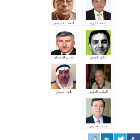
أحمد ختّاوي
أحمد الخميسي
خليل ناصيف
عدنان الروسان
الطيب العلوي
نايف عبوش
محمد هجرس