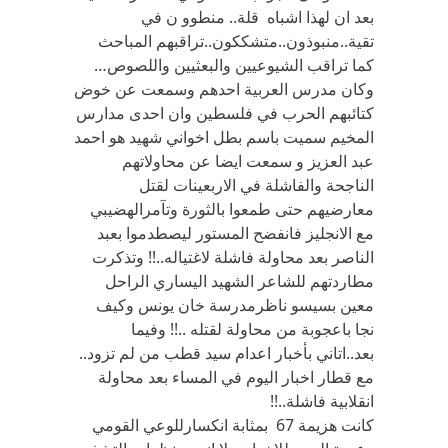
بعد ان لهذا اشباه قلة.. منطوو ن في
تقية..منبوذون..متشككون..تراقبهم المباحث
كما تراقب الشيوعيين والبعثيين واللصوص…
وكان مدرس العربية احدهم وسمعت عن خوض
كتائبهم الحرب في فلسطين وان احدى مدارس
المخيم سميت باسم بطل اخواني شهيد هو احمد
عبد العزيز و سمعت ايضا عن محاولاتهم
الناجحة والفاشلة في الاربعينات لقتل
معارضيهم حتى طمعوا بالثورة وتآمرالهضيبي
مع الانجليز فانفضح المستور ليصطدموا بعبد
الناصر بعد محاولة فاشلة لاغتياله..!! وتذكرت
مطاردتهم للشاعر الشهيد اليساري الراحل
معين بسيسو ناظرمدرسة خان يونس وكيف
نجا باعجوبة من محاولة لقتله ..!! وفيما
بعد..اتاني بأخبار اعدام سيد قطب من لم تزود..
مع قطار اخبار اليوم في المساء بعد محاولة
انقلابية فاشلة..!!
كانت هزيمة 67 بمثابة انكسارللوعي القومي