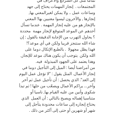
تماما مثل كل الشرائع والأعراف في
المجتمعات . إنجاز المهمات يحتاج إلى جهد
وساعات عمل .. ولا يمكن لغيرالمعني بها,
إنجازها , والآخرون ليسوا معنيين بها! المعني
بالإنجاز هو من عليه إنجاز المهمة . عندما تسأل
أحدهم عن الموعد المتوقع لإنجاز مهمة محددة
؟ يحاول التهرب من الإجابة الدقيقة بالقول : إن
شاء الله ستنجز قريبا ولكن في أي موعد؟!
فهذا يظل مجهولا . بالطبع الإتكال دوما على
الله ولكن يتوجب أن يكون هناك موعد للإنجاز,
وهذا يعتمد على الجهود المبذولة فيه.
من أمراضنا أيضا : الميل إلى التأجيل دوما في
إنجاز الأعمال. المثل يقول : “لا تؤجل عمل اليوم
إلى الغد”. الذي يحصل : أن تأجيل عمل ثم آخر
وآخر… يراكم الأعمال ويصعّب من حلها ! ثم تبدأ
شكوى وأنين من عليه القيام بها, ناسيا أو
متناسيا إهماله ويصبح بالتالي : أن العمل الذي
يحتاج إنجازه إلى ساعات محدودة يتأجل إلى
شهر أو شهرين أو حتى إلى أكثر من ذلك .