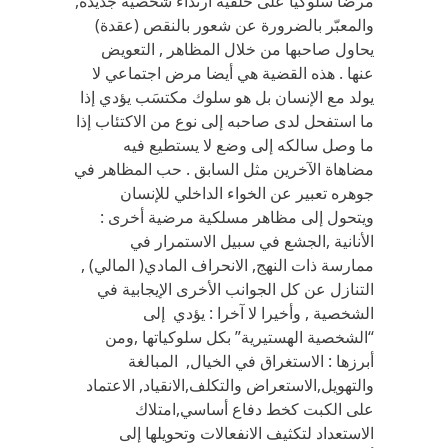
مرضا سلوكيا على خلفية ارتداء شخصية جديدة,
والمعبّر بالضرورة عن شعور بالنقص (عقدة)
يحاول صاحبها من خلال المظاهر , التعويض
عنها . هذه القضية هي أيضا مرض اجتماعي لا
يولد مع الإنسان بل هو سلوك مكتسَب يؤدي إذا
ما استفحل لدى صاحبه إلى نوع من الاكتئاب إذا
ما وصل سالكه إلى وضع لا يستطيع فيه
مضاهاة الآخرين مثل السابق . حب المظاهر في
جوهره تعبير عن الخواء الداخلي للإنسان
ويتحول إلى مظاهر مسلكية مرضية أخرى :
الأنانية ,الجشع في سبيل الاستمرار في
ممارسة ذات النهج, الانحراف المادي( المالي) ,
التنازل عن كل الجوانب الأخرى الإيجابية في
الشخصية , وأخيرا لا آخرا : يؤدي إلى
“الشخصية الهستيرية” بكل سلوكياتها ,ومن
أبرزها : الاستغراق في الخيال, المبالغة
والتهويل,الاستعراض والتكلف,الانقياد, الاعتماد
على الكبت كخط دفاع أساسي,امتلاك
الاستعداد لتكثيف الانفعالات وتحويلها إلى