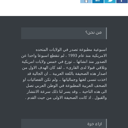
من نحن؟
اسبوعية مطبوعة تصدر في الولايات المتحده
الامريكية منذ عام 1993 ، لم ‏تنقطع اسبوعا واحدا عن
الصدور منذ انشائها .. توزع في خمس ولايات امريكية
‏وتلاقي قبولا لدى القارىء ..‏ لقد كان الهدف الاول من
اصدار هذه الصحيفة باللغة العربية .. ان الجالية قد
اخذت ‏تنسى لغتها وجمالياتها .. ولم تكن الفضائيات او
الصحف العربية المطبوعة في الوطن ‏العربي تصل
الى هذه الناحية .. وقد يسر لنا ذلك سرعة الانتشار
والقبول . اذ كانت ‏الصحيفة الاولى من حيث القدم . ‏
اراء حرة