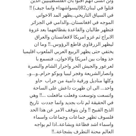
ولن انسى انهم افتوا بان الفلسطينيين الذين
قتلوا في لبنان82(ليسواشهداء وانما جيف) !!
في السياق التاريخي..يظهر المد الاخواني
الموجه في افغانستان..والدامي في الجزائر
فتظهر طالبان والقاعدة بفظائعهما بعد غزوة
الابراج ثم غزو امريكا لافغانستان والعراق
ليظهر الزرقاوي قاطع الرؤوس..!! وما ان
يختفي حتى يظهر الربيع العربي الملعوب اقليميا
خذ وهات بين امريكا والاخوان.. فنسمع با
لعرعور والجيش الحر واحرار الشام والنصرة
وانصارالشريعة وفجر ليبيا وبوكو حرام..و…و..
وكلها مناديل ورقية دامية من جراب حاو
واحد… الى ان ظهرت داعش على الساحة
واتسعت وتوسعت وفعلت مافعلت …!! وهي
في الحقيقة لم تات بجديد وانما جددت تاريخ
الذبح القبيح !! ولن يتوقف الامر عن هذا الحد
فلسوف تظهر جماعات وجماعات واسماء
واسماء اشد فظاعة وبشاعة..اذا لم يواجه
العالم محنة التطرف بشجاعة..!!