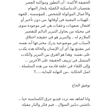
الحقيقة الأكيدة : أن التطور ومواكبة العصر
يقتضيان الديناميكية الكفيلة بإنجاز المهام
والأعمال الموكولة للشخص , للمؤسسة , للجهة
, للهيئات المعنية في أوقاتها ,من دون تأخير أو
افتعال صعوبات وعقبات هي غير موجودة سوى
في مخيلة من يحاول التبرير الدائم للتقصير
الملازم له .. والتبرير هو في حقيقته اختلاق
لأسباب غير موضوعية يدرك مخترعها أنه نفسه
غير مقتنع بها, أي أن الإنسان والحالة هذه يكذب
على نفسه وهذا هو الفرق بين التبرير والكذب
المتمثل في تزييف الحقيقة على الآخرين …
وإلى اللقاء في حلقة قادمة من هذه السلسلة .
اصل الحكاية ..من النهاية للبداية……!!
توفيق الحاج
وانا اشاهد بعد تردد فيديو حرق الكساسبة حيا….
باغتتني دبابير السؤال .. فيم فكر والنار مقبلة