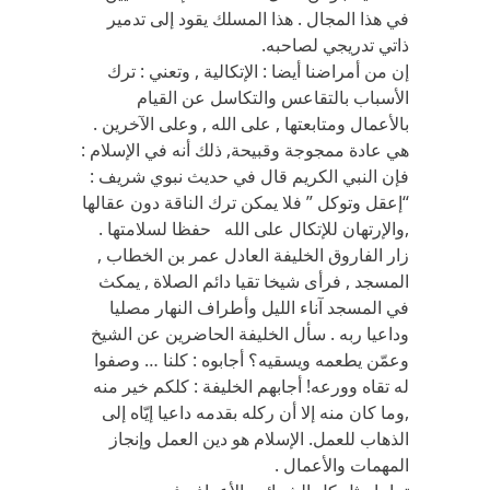
في هذا المجال . هذا المسلك يقود إلى تدمير
ذاتي تدريجي لصاحبه.
إن من أمراضنا أيضا : الإتكالية , وتعني : ترك
الأسباب بالتقاعس والتكاسل عن القيام
بالأعمال ومتابعتها , على الله , وعلى الآخرين .
هي عادة ممجوجة وقبيحة, ذلك أنه في الإسلام :
فإن النبي الكريم قال في حديث نبوي شريف :
“إعقل وتوكل ” فلا يمكن ترك الناقة دون عقالها
,والإرتهان للإتكال على الله حفظا لسلامتها .
زار الفاروق الخليفة العادل عمر بن الخطاب ,
المسجد , فرأى شيخا تقيا دائم الصلاة , يمكث
في المسجد آناء الليل وأطراف النهار مصليا
وداعيا ربه . سأل الخليفة الحاضرين عن الشيخ
وعمّن يطعمه ويسقيه؟ أجابوه : كلنا … وصفوا
له تقاه وورعه! أجابهم الخليفة : كلكم خير منه
,وما كان منه إلا أن ركله بقدمه داعيا إيّاه إلى
الذهاب للعمل. الإسلام هو دين العمل وإنجاز
المهمات والأعمال .