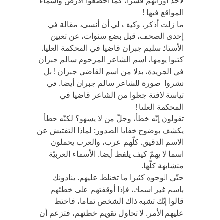
لأحد أوزانهم قسرا، كما أخضعوا الأرض وأسماء
المواقع فيها !
ما زلت أذكر، وكيف لي أن أنسى، مقالة في
إحدى الصحف، قبل بضع سنوات، عن تعيين
الأستاذ سليم جبران قاضيا في المحكمة العليا.
كتبوا يومها، اسم الشاعر المرحوم سالم جبران
في الجريدة، بدلا من اسم القاضي جبران ! بل
نشروا صورة للشاعر سالم جبران أيضا. في
تياسة لافتة جعلوا من الشاعر قاضيا في
المحكمة العليا !
تقولون إنّه خطأ، وجلّ من لا يسهو؟ لكنّه خطأ
يكشف بوضوح خفايا الصدور: لماذا التفتيش عن
الاسم الدقيق. كلّهم عرب، والعرب يحملون
اسما لا يهمّ كيف يلفظ أيضا. الأسماء العربيّة
متشابهة كلّها.
حتّى الوجوه كثيرا ما تختلط عليهم. ينادونك
باسم غير اسمك، فإذا أوقفتهم على خطئهم
قالوا إنّك تشبه ذاك الشخص تماما، فاختط
عليهم الأمر. لا تحاول تقويم خطئهم، فتزعم أن