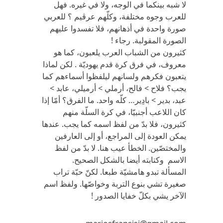
لا شبه بينكما في الوجه، ولا في غيره. فهل
للعرب وجوه مختلفة، وكلّهم عرڤيم ؟ للعربي
صورة واحدة في أذهانهم، فلا تفسدوا عليهم
الصورة المقولبة. رجاء !
كثيرون من الشباب العرب يلعبون، كما هو
معروف، في فرق كرة قدم يهوديّة . لكن لماذا
يتعبون فكرهم ولسانهم ليلفظوا أسماءهم كما
يجب؟ فلاح > فالح، أرملي > أرميلي، عابد >
عبد، بدير > بادِير… كلّه واحد. ما الفرق؟ أمّا إذا
كان اللاعب أجنبيّا، في كرة السلّة منهم
كثيرون، فلا بدّ من لفظ اسمه كما يجب. عندها
يمكن العودة إلى المراجع، أو إلى العارفين
والمختصّين. الخطأ عيب هنا. لا بدّ من لفظ
الاسم وكتابته أيضا بالشكل الصحيح.
المسألة تبدو هامشيّة طبعا. لكنّ حبّة تراب
صغيرة تشي بنوع التربة وخواصّها. ولفظ اسم
الآخر يشي بكلّ خفايا الصدور !