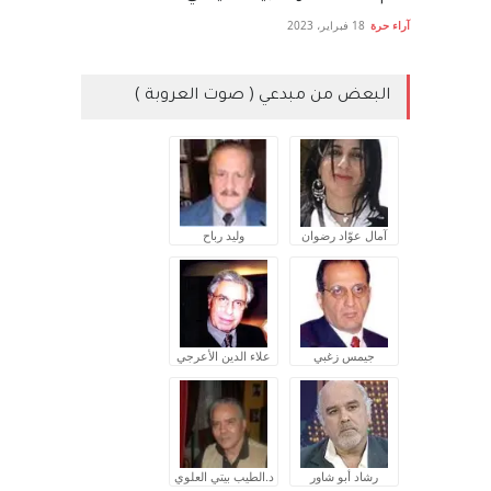
آراء حرة
18 فبراير، 2023
البعض من مبدعي ( صوت العروبة )
آمال عوّاد رضوان
وليد رباح
جيمس زغبي
علاء الدين الأعرجي
رشاد أبو شاور
د.الطيب بيتي العلوي