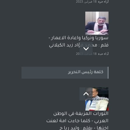
آراء حرة
18 فبراير، 2023
سوريا وتركيا واعادة الاعمار -
قلم : محمد فؤاد زيد الكيلاني
آراء حرة
18 فبراير، 2023
كلمة رئيس التحرير
بعد معارك قضائية طاحنة كتب
وترافع فيها بنفسه مرة اخرى..
الشيخ طارق يوسف يقهر
الحكومة الأمريكية ، فأعطوه
الثورات المزيفة في الوطن
الجنسية عن يد وهم صاغرون،
العربي - كلما جاءت امة لعنت
آراء حرة
,
مختارات
7 أبريل، 2023
اختها - بقلم : وليد ربا ح