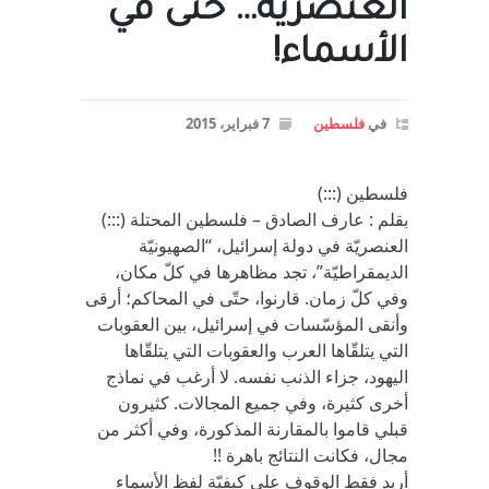
العنصرية… حتى في
الأسماء!
في
فلسطين
7 فبراير، 2015
فلسطين (:::)
بقلم : عارف الصادق – فلسطين المحتلة (:::)
العنصريّة في دولة إسرائيل، “الصهيونيّة
الديمقراطيّة”، تجد مظاهرها في كلّ مكان،
وفي كلّ زمان. قارنوا، حتّى في المحاكم؛ أرقى
وأنقى المؤسّسات في إسرائيل، بين العقوبات
التي يتلقّاها العرب والعقوبات التي يتلقّاها
اليهود، جزاء الذنب نفسه. لا أرغب في نماذج
أخرى كثيرة، وفي جميع المجالات. كثيرون
قبلي قاموا بالمقارنة المذكورة، وفي أكثر من
مجال، فكانت النتائج باهرة !!
أريد فقط الوقوف على كيفيّة لفظ الأسماء