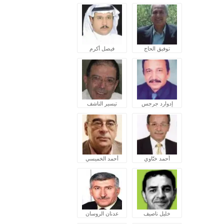
توفيق الحاج
فيصل أكرم
إدوارد جرجس
تيسير الناشف
أحمد ختّاوي
أحمد الخميسي
خليل ناصيف
عدنان الروسان