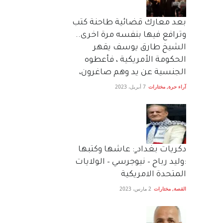
بعد معارك قضائية طاحنة كتب
وترافع فيها بنفسه مرة اخرى..
الشيخ طارق يوسف يقهر
الحكومة الأمريكية ، فأعطوه
الجنسية عن يد وهم صاغرون،
آراء حرة
,
مختارات
7 أبريل، 2023
دكريات بغداد ٍ: عاشها وكتبها
:وليد رباح – نيوجرسي – الولايات
المتحدة الامريكية
القصة
,
مختارات
2 مارس، 2023