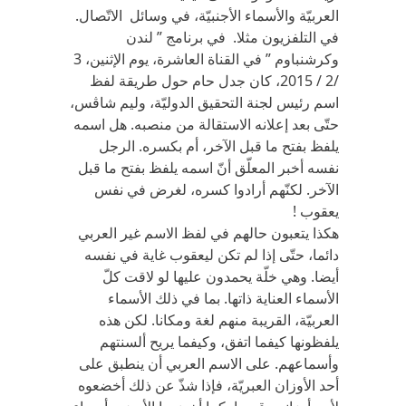
العربيّة والأسماء الأجنبيّة، في وسائل الاتّصال.
في التلفزيون مثلا. في برنامج ” لندن
وكرشنباوم ” في القناة العاشرة، يوم الإثنين، 3
/2 / 2015، كان جدل حام حول طريقة لفظ
اسم رئيس لجنة التحقيق الدوليّة، وليم شاڤس،
حتّى بعد إعلانه الاستقالة من منصبه. هل اسمه
يلفظ بفتح ما قبل الآخر، أم بكسره. الرجل
نفسه أخبر المعلّق أنّ اسمه يلفظ بفتح ما قبل
الآخر. لكنّهم أرادوا كسره، لغرض في نفس
يعقوب !
هكذا يتعبون حالهم في لفظ الاسم غير العربي
دائما، حتّى إذا لم تكن ليعقوب غاية في نفسه
أيضا. وهي خلّة يحمدون عليها لو لاقت كلّ
الأسماء العناية ذاتها. بما في ذلك الأسماء
العربيّة، القريبة منهم لغة ومكانا. لكن هذه
يلفظونها كيفما اتفق، وكيفما يريح ألسنتهم
وأسماعهم. على الاسم العربي أن ينطبق على
أحد الأوزان العبريّة، فإذا شذّ عن ذلك أخضعوه