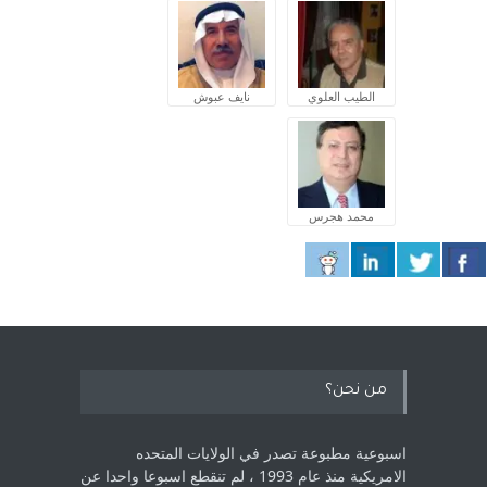
الطيب العلوي
نايف عبوش
محمد هجرس
من نحن؟
اسبوعية مطبوعة تصدر في الولايات المتحده
الامريكية منذ عام 1993 ، لم ‏تنقطع اسبوعا واحدا عن