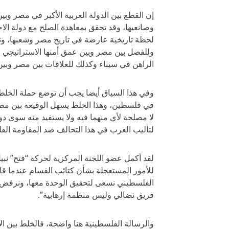
إن القطع بين الدولة العربية الأكبر في مصر وبين
وصانعيها، وقد تحقق بمعاهدة الصلح مع دولة الاحت
لحظة تاريخية عارضة في تاريخ مصر وشعبها، وتس
وللفصل بين مصر وبين عمق أمنها الاستراتيجي ف
الراهن في سيناء وكذلك للعلاقات بين مصر وبي
وفي هذا السياق أيضا يجب أن توضع حملة الخلط
في فلسطين، وهذا الخلط يسهل الوقيعة بين مصر
لا مصلحة لأي منهما فيه ولا يستفيد منه سوى دو
لتأليب العرب في هذا التحالف ضد المقاومة الفل
لقد أكمل عضو اللجنة المركزية لحركة “فتح” ن
للأمور المستعجلة بشأن كتائب القسام عندما ق
الفلسطيني نسعى لتحقيق الوحدة معها، ونرفض ا
فريق نضالي وليس منظمة إرهابية”.
والرسالة الفلسطينية هنا واضحة، فالخلط بين ال