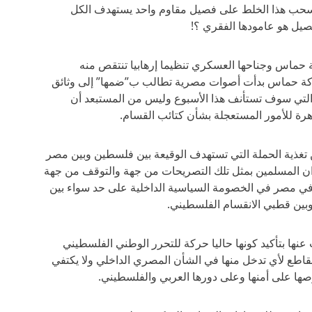
 وسحب هذا الخلط على فصيل مقاوم واحد يستهدف الكل
صيل هو عامودها الفقري ؟!
حماس وجناحها العسكري تنظيما إرهابيا تنتقص منه
كة حماس بدأت أصوات مصرية تطالب ب”ضمها” إلى وثائق
تي سوف تستأنف هذا الأسبوع وليس من المستبعد أن
ة للأمور المستعجلة بشأن كتائب القسام.
تغذية الحملة التي تستهدف الوقيعة بين فلسطين وبين مصر
ان المسلمين بمثل تلك التصريحات من جهة والتوقف من جهة
 في مصر في الخصومة السياسية الداخلية على حد سواء بين
بين قطبي الانقسام الفلسطيني.
عنها بتأكيد كونها حاليا حركة للتحرر الوطني الفلسطيني
لقاطع لأي تدخل منها في الشأن المصري الداخلي ولا يكتفي
صها على أمنها وعلى دورها العربي والفلسطيني.