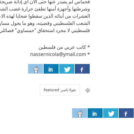
فحماس لم يصدر عنها حتى الآن أي إدانة صريحة
وشرطتها وأجهزة أمنها تطفئ حرارة غضب الش
العشرات من أبنائه الذين سقطوا ضحايا لهذه ا
الشعب الفلسطيني وقضيته، وهو ما يحول مسارع
فلسطيني لا مجرد استحقاق “حمساوي” فصائلي.
* كاتب عربي من فلسطين
* nassernicola@ymail.com
نقولا ناصر: featured