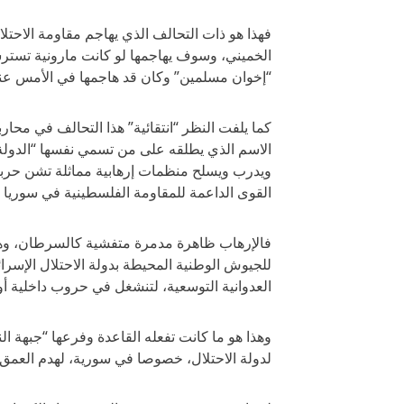
فهذا هو ذات التحالف الذي يهاجم مقاومة الاحتلال
الخميني، وسوف يهاجمها لو كانت مارونية تسترشد ب
“إخوان مسلمين” وكان قد هاجمها في الأمس عندم
كما يلفت النظر “انتقائية” هذا التحالف في محار
الاسم الذي يطلقه على من تسمي نفسها “الدولة ال
ويدرب ويسلح منظمات إرهابية مماثلة تشن حرب
القوى الداعمة للمقاومة الفلسطينية في سوريا و
فالإرهاب ظاهرة مدمرة متفشية كالسرطان، وهو أ
للجيوش الوطنية المحيطة بدولة الاحتلال الإسرا
العدوانية التوسعية، لتنشغل في حروب داخلية أو ب
وهذا هو ما كانت تفعله القاعدة وفرعها “جبهة 
لدولة الاحتلال، خصوصا في سورية، لهدم العمق ا