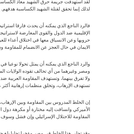
لقد استهدفت جريمة حرق الشهيد معاذ الكساسبة ح
لذلك إنما تحقق لقتلة الشهيد الكساسبة هدفهم.
فالرد الناجع الذي يمكنه أن يحدث فارقا استراتيجي
الإقليمية ضد الدول والقوى المعارضة لاستراتيج
حروبها وعن الانسياق معها في اختلاق أعداء ل
الايمان في حال العجز عن الانضمام للمقاومة ود
والرد الناجع الذي يمكنه أن يمثل تحولا نوعيا ف
ومصر وغيرهما من أي تحالف تقوده الولايات ال
ولا تفرق بينهما، وتستهدف المقاومة العربية ضد
تستهدف الإرهاب، وتخلق منظمات إرهابية أكثر مم
إن الخلط المدروس بين المقاومة وبين الإرهاب، ا
الأميركي وانساقت إليه مختارة أو مكرهة دول ال
المقاومة للاحتلال الإسرائيلي وإن فشل وسوف 
وقد تجلى هذا الخلط في مصر مؤخرا تجليا بلغ ح