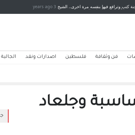
كتبها :وليد رباح – نيوجرسي – الولايات المتحدة
3 years ago
الامريكية
ات
فن وثقافة
فلسطين
اصدارات ونقد
الجالية 
ساسبة وجلعاد
جد