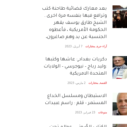
بعد معارك قضائية طاحنة كتب
وترافع فيها بنفسه مرة اخرى..
الشيخ طارق يوسف يقهر
الحكومة الأمريكية ، فأعطوه
الجنسية عن يد وهم صاغرون،
آراء حرة
,
مختارات
7 أبريل، 2023
دكريات بغداد ٍ: عاشها وكتبها
:وليد رباح – نيوجرسي – الولايات
المتحدة الامريكية
القصة
,
مختارات
2 مارس، 2023
الاستيطان ومسلسل الخداع
المستمر – قلم : راسم عبيدات
منوعات
23 فبراير، 2023