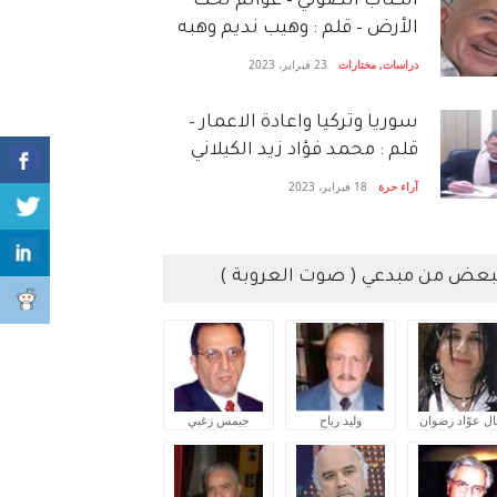
الكتاب الصَّوتي – عوالم تحت
الأرض – قلم : وهيب نديم وهبه
دراسات
,
مختارات
23 فبراير، 2023
سوريا وتركيا واعادة الاعمار –
قلم : محمد فؤاد زيد الكيلاني
آراء حرة
18 فبراير، 2023
بعض من مبدعي ( صوت العروبة )
ال عوّاد رضوان
وليد رباح
جيمس زغبي