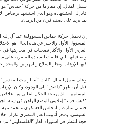
سبيل المثال، إن مقاوما من حركة “حماس” هو الذ
قاد إلى استشهاده وهو الذي استشهد برصاص الا
بما يزيد على نصف قرن من الزمان.
إن تحميل حركة حماس المسؤولية عما آل إليه ا
المسؤول الأول والأخير عن هذه الحال هو الاحتل
العربي الأول والأكثر تضحيات في محاربتها في 
واتفاقياتها التي قلصت السيادة المصرية على س
فيها للإرهاب وتجار السلاح والمهربين والمخدرات
وعلى سبيل المثال، كانت “أنصار بيت المقدس” ا
قبل أن تظهر “داعش” إلى الوجود، وكان الإره
المسلمين” الذين يتخذ الحكم الحالي من علاقتهم
“كبش فداء” إعلامي للوضع الراهن في شبه الج
حسني مبارك والمجلس العسكري ومحمد مرسي و
السيسي، وفجر أنابيب الغاز المصري تكرارا خلال
حجة للنظر في استيراد الغاز “الفلسطيني” من دو