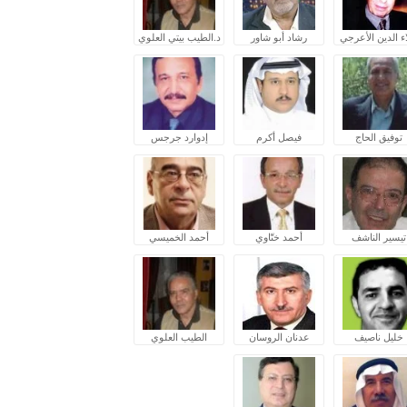
ء الدين الأعرجي
رشاد أبو شاور
د.الطيب بيتي العلوي
توفيق الحاج
فيصل أكرم
إدوارد جرجس
تيسير الناشف
أحمد ختّاوي
أحمد الخميسي
خليل ناصيف
عدنان الروسان
الطيب العلوي