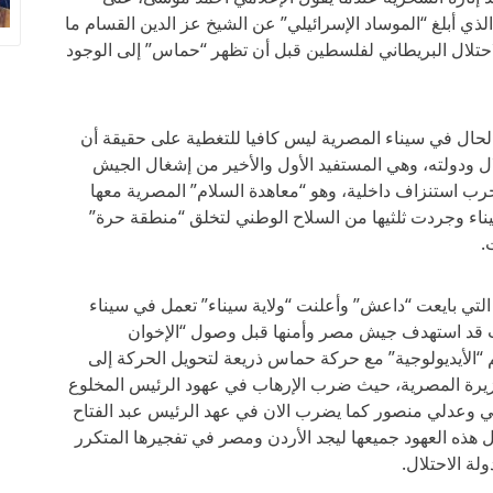
ي أبلغ “الموساد الإسرائيلي” عن الشيخ عز الدين القسام ما
حتلال البريطاني لفلسطين قبل أن تظهر “حماس” إلى الوجود
لحال في سيناء المصرية ليس كافيا للتغطية على حقيقة أن
ال ودولته، وهي المستفيد الأول والأخير من إشغال الجيش
حرب استنزاف داخلية، وهو “معاهدة السلام” المصرية معها
يناء وجردت ثلثيها من السلاح الوطني لتخلق “منطقة حرة”
.
لتي بايعت “داعش” وأعلنت “ولاية سيناء” تعمل في سيناء
اب قد استهدف جيش مصر وأمنها قبل وصول “الإخوان
 “الأيديولوجية” مع حركة حماس ذريعة لتحويل الحركة إلى
زيرة المصرية، حيث ضرب الإرهاب في عهود الرئيس المخلوع
عدلي منصور كما يضرب الان في عهد الرئيس عبد الفتاح
 هذه العهود جميعها ليجد الأردن ومصر في تفجيرها المتكرر
لة الاحتلال.