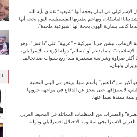
 الإسرائيلي في لبنان بحجة أنها “شيعية” تقتدي بآية الله
بابا الفاتيكان، ويهاجم نظيرتها الفلسطينية اليوم بحجة أنها
ا كانت يسارية الهوى بحجة أنها “شيوعية ملحدة”.
بة الإرهاب، ليشن حربا أميركية – “عربية” على “داعش”، وهو
إسلامية”، بينما يدعم أو “يسالم” دولة الإرهاب الإسرائيلي،
ا أكثر ضراوة وشراسة مستمرة منذ أربع سنوات ضد تحالف
إيران ولبنان.
ال
كبر من “داعش” وأقدم منها، وينخر في البنى التحتية
ئيلي، لاستنزافها حتى تعجز عن الدفاع في مواجهة حروبها
ينية ممتدة بعيدا عنها.
النصرة” والعشرات من المنظمات المماثلة في المحيط العربي
آم
لعربي الاستراتيجي لمقاومة الاحتلال افسرائيلي ودولته.