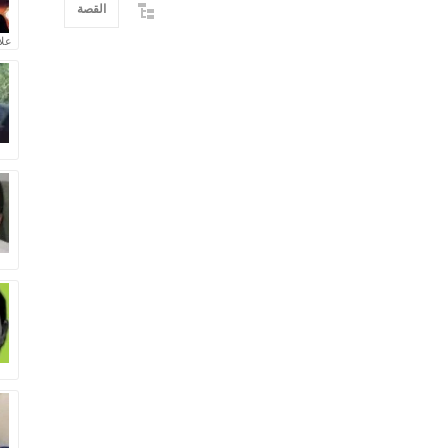
القصة
علا