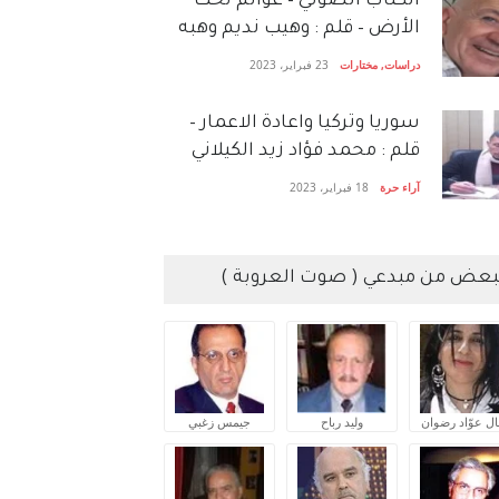
الكتاب الصَّوتي – عوالم تحت
الأرض – قلم : وهيب نديم وهبه
دراسات
,
مختارات
23 فبراير، 2023
سوريا وتركيا واعادة الاعمار –
قلم : محمد فؤاد زيد الكيلاني
آراء حرة
18 فبراير، 2023
بعض من مبدعي ( صوت العروبة )
ال عوّاد رضوان
وليد رباح
جيمس زغبي