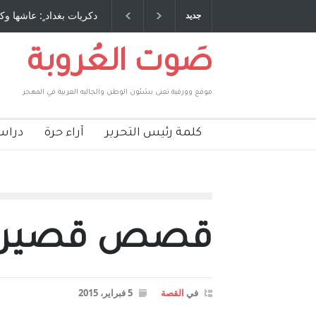
طاحنة كتب وترافع فيها بنفسه مرة اخرى.. الشيخ
دكريات بغداد ٍ: عاشها وكت
جديد
لحكومة الأمريكية ، فأعطوه الجنسية عن يد وهم
صاغرون،
صَوت العُروبة
موقع وورقية تعنى بشئون الوطن والجاليه العربية في المهجر
كلمة رئيس التحرير
آراء حرة
دراس
قصص قصيرة 
في
القصة
5 فبراير، 2015