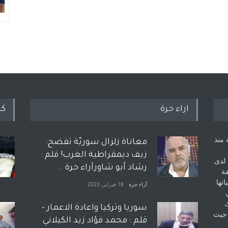
اراء حرة
كل
 منذ
معاناة زلزال سوريّة تفضح:
زيف ديمقراطية الغرب! قلم :
 لدى
رشاد أبو شاورآراء حرة ..
فة
اتها
آراء حرة
18 فبراير، 2023
ك
سوريا وتركيا واعادة الاعمار -
 حيث
قلم : محمد فؤاد زيد الكيلاني