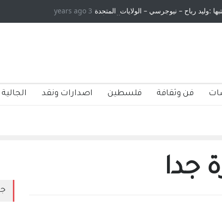
بها :وليد رباح – نيوجرسي – الولايات المتحدة
3 years ago
الاستيطان ومسلسل الخداع الم
الامريكية
ات
فن وثقافة
فلسطين
اصدارات ونقد
الجالية 
جدا
جد