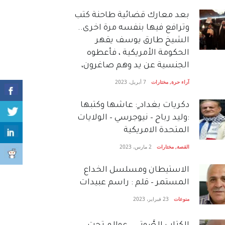
بعد معارك قضائية طاحنة كتب
وترافع فيها بنفسه مرة اخرى..
الشيخ طارق يوسف يقهر
الحكومة الأمريكية ، فأعطوه
الجنسية عن يد وهم صاغرون،
آراء حرة
,
مختارات
7 أبريل، 2023
دكريات بغداد ٍ: عاشها وكتبها
:وليد رباح – نيوجرسي – الولايات
المتحدة الامريكية
القصة
,
مختارات
2 مارس، 2023
الاستيطان ومسلسل الخداع
المستمر – قلم : راسم عبيدات
منوعات
23 فبراير، 2023