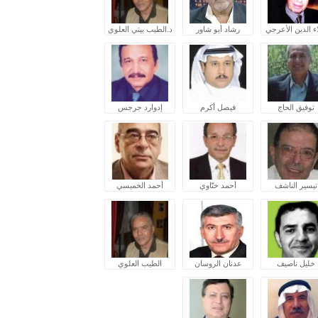
ء الدين الأعرجي
رشاد أبو شاور
د.الطيب بيتي العلوي
توفيق الحاج
فيصل أكرم
إدوارد جرجس
تيسير الناشف
أحمد ختّاوي
أحمد الخميسي
خليل ناصيف
عدنان الروسان
الطيب العلوي