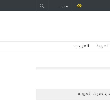
ستمر - قلم : راسم عبيدات
العربية
المزيد
يد صوت العروبة