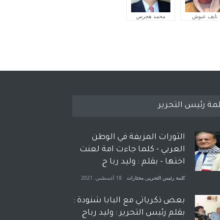
نايف عبوش
محمد هجرس
مة رئيس التحرير
الثورات المزيفة في الوطن
العربي - كلما جاءت امة لعنت
اختها - بقلم : وليد ربا ح
كلمة رئيس التحرير
,
مختارات
18 أغسطس، 2021
بعض ذكرياتي مع البابا شنودة :
بقلم رئيس التحرير : وليد رباح