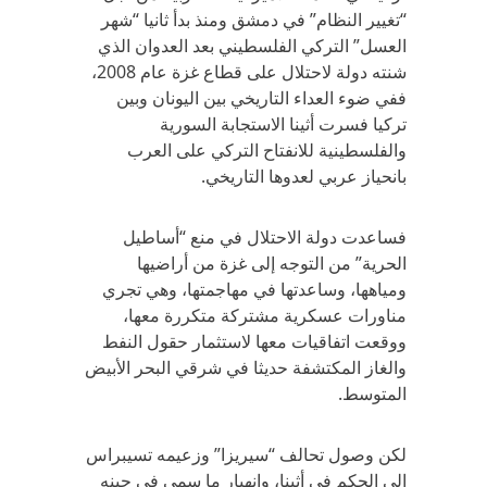
“تغيير النظام” في دمشق ومنذ بدأ ثانيا “شهر
العسل” التركي الفلسطيني بعد العدوان الذي
شنته دولة لاحتلال على قطاع غزة عام 2008،
ففي ضوء العداء التاريخي بين اليونان وبين
تركيا فسرت أثينا الاستجابة السورية
والفلسطينية للانفتاح التركي على العرب
بانحياز عربي لعدوها التاريخي.
فساعدت دولة الاحتلال في منع “أساطيل
الحرية” من التوجه إلى غزة من أراضيها
ومياهها، وساعدتها في مهاجمتها، وهي تجري
مناورات عسكرية مشتركة متكررة معها،
ووقعت اتفاقيات معها لاستثمار حقول النفط
والغاز المكتشفة حديثا في شرقي البحر الأبيض
المتوسط.
لكن وصول تحالف “سيريزا” وزعيمه تسيبراس
إلى الحكم في أثينا، وانهيار ما سمي في حينه