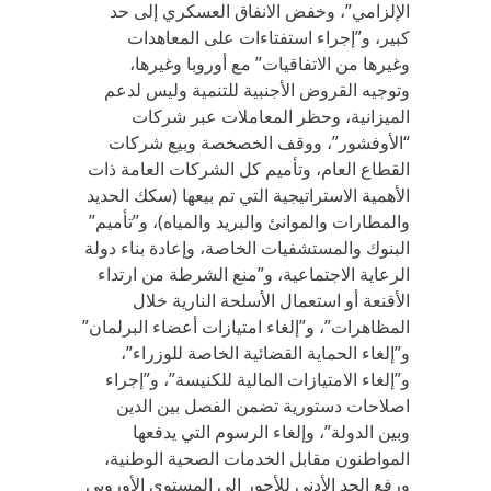
الإلزامي”، وخفض الانفاق العسكري إلى حد
كبير، و”إجراء استفتاءات على المعاهدات
وغيرها من الاتفاقيات” مع أوروبا وغيرها،
وتوجيه القروض الأجنبية للتنمية وليس لدعم
الميزانية، وحظر المعاملات عبر شركات
“الأوفشور”، ووقف الخصخصة وبيع شركات
القطاع العام، وتأميم كل الشركات العامة ذات
الأهمية الاستراتيجية التي تم بيعها (سكك الحديد
والمطارات والموانئ والبريد والمياه)، و”تأميم”
البنوك والمستشفيات الخاصة، وإعادة بناء دولة
الرعاية الاجتماعية، و”منع الشرطة من ارتداء
الأقنعة أو استعمال الأسلحة النارية خلال
المظاهرات”، و”إلغاء امتيازات أعضاء البرلمان”
و”إلغاء الحماية القضائية الخاصة للوزراء”،
و”إلغاء الامتيازات المالية للكنيسة”، و”إجراء
اصلاحات دستورية تضمن الفصل بين الدين
وبين الدولة”، وإلغاء الرسوم التي يدفعها
المواطنون مقابل الخدمات الصحية الوطنية،
ورفع الحد الأدنى للأجور إلى المستوى الأوروبي