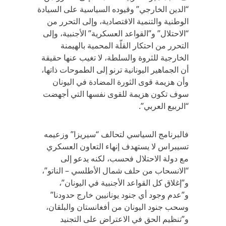
“الدين الخارجي” وقيوده السياسية على السيادة
الوطنية والتنمية الاقتصادية، وإلى التحرر من
“الاحتلال” و”القواعد العسكرية” الأجنبية، وإلى
التحرر من احتكار القلّة المحمية بالهيمنة
الخارجية للثروة والسلطة، لا تغيب عنها حقيقة
أن الجماهير اليونانية ترنو إلى الطموحات ذاتها،
وأن هزيمة قوى الثورة المضادة في اليونان
سوف تكون هزيمة للقوى نفسها التي أجهضت
“الربيع العربي”.
فالبرنامج السياسي لتحالف “سيريزا” وزعيمه
تسيبراس لا يستهدف إنهاء التعاون العسكري
مع دولة الاحتلال فحسب، لكنه يدعو إلى
“الانسحاب من حلف شمال الأطلسي – الناتو”،
و”إغلاق كل القواعد الأجنبية في اليونان”،
و”عدم وجود أي جنود يونانيين خارج حدودنا”
وسحب جنود اليونان من أفغانستان والبلقان،
و”تنظيم الحق في الاعتراض على التجنيد