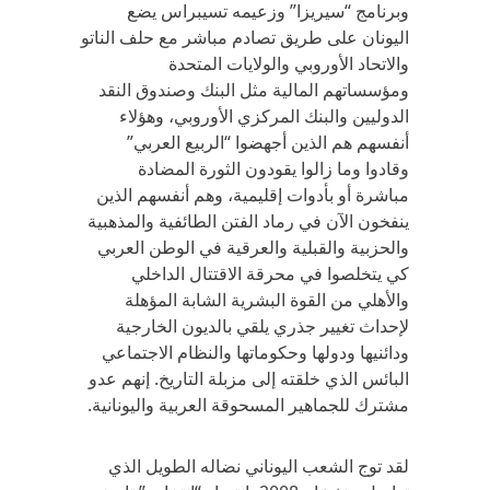
وبرنامج “سيريزا” وزعيمه تسيبراس يضع
اليونان على طريق تصادم مباشر مع حلف الناتو
والاتحاد الأوروبي والولايات المتحدة
ومؤسساتهم المالية مثل البنك وصندوق النقد
الدوليين والبنك المركزي الأوروبي، وهؤلاء
أنفسهم هم الذين أجهضوا “الربيع العربي”
وقادوا وما زالوا يقودون الثورة المضادة
مباشرة أو بأدوات إقليمية، وهم أنفسهم الذين
ينفخون الآن في رماد الفتن الطائفية والمذهبية
والحزبية والقبلية والعرقية في الوطن العربي
كي يتخلصوا في محرقة الاقتتال الداخلي
والأهلي من القوة البشرية الشابة المؤهلة
لإحداث تغيير جذري يلقي بالديون الخارجية
ودائنيها ودولها وحكوماتها والنظام الاجتماعي
البائس الذي خلقته إلى مزبلة التاريخ. إنهم عدو
مشترك للجماهير المسحوقة العربية واليونانية.
لقد توج الشعب اليوناني نضاله الطويل الذي