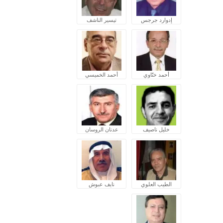
إدوارد جرجس
تيسير الناشف
أحمد ختّاوي
أحمد الخميسي
خليل ناصيف
عدنان الروسان
الطيب العلوي
نايف عبوش