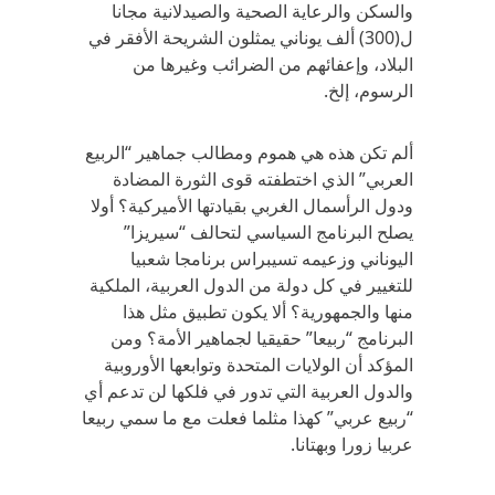
والسكن والرعاية الصحية والصيدلانية مجانا
ل(300) ألف يوناني يمثلون الشريحة الأفقر في
البلاد، وإعفائهم من الضرائب وغيرها من
الرسوم، إلخ.
ألم تكن هذه هي هموم ومطالب جماهير “الربيع
العربي” الذي اختطفته قوى الثورة المضادة
ودول الرأسمال الغربي بقيادتها الأميركية؟ أولا
يصلح البرنامج السياسي لتحالف “سيريزا”
اليوناني وزعيمه تسيبراس برنامجا شعبيا
للتغيير في كل دولة من الدول العربية، الملكية
منها والجمهورية؟ ألا يكون تطبيق مثل هذا
البرنامج “ربيعا” حقيقيا لجماهير الأمة؟ ومن
المؤكد أن الولايات المتحدة وتوابعها الأوروبية
والدول العربية التي تدور في فلكها لن تدعم أي
“ربيع عربي” كهذا مثلما فعلت مع ما سمي ربيعا
عربيا زورا وبهتانا.