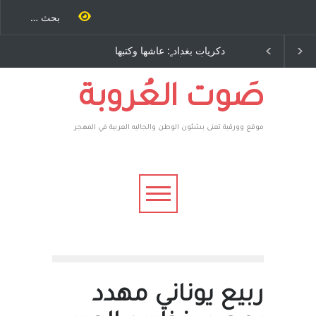
داد ٍ: عاشها وكتبها
الاستيطان ومسلسل الخداع
 رباح – نيوجرسي –
المستمر - قلم : راسم عبيدات
 المتحدة الامريكية
صَوت العُروبة
موقع وورقية تعنى بشئون الوطن والجاليه العربية في المهجر
ربيع يوناني مهدد