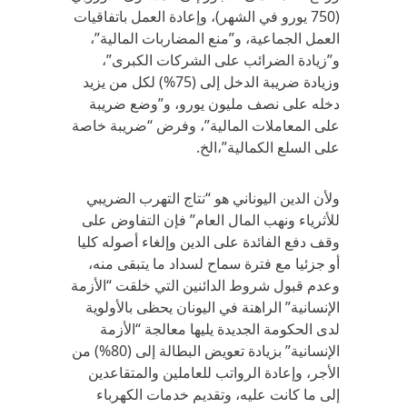
(750 يورو في الشهر)، وإعادة العمل باتفاقيات
العمل الجماعية، و”منع المضاربات المالية”،
و”زيادة الضرائب على الشركات الكبرى”،
وزيادة ضريبة الدخل إلى (75%) لكل من يزيد
دخله على نصف مليون يورو، و”وضع ضريبة
على المعاملات المالية”، وفرض “ضريبة خاصة
على السلع الكمالية”،الخ.
ولأن الدين اليوناني هو “نتاج التهرب الضريبي
للأثرياء ونهب المال العام” فإن التفاوض على
وقف دفع الفائدة على الدين وإلغاء أصوله كليا
أو جزئيا مع فترة سماح لسداد ما يتبقى منه،
وعدم قبول شروط الدائنين التي خلقت “الأزمة
الإنسانية” الراهنة في اليونان يحظى بالأولوية
لدى الحكومة الجديدة يليها معالجة “الأزمة
الإنسانية” بزيادة تعويض البطالة إلى (80%) من
الأجر، وإعادة الرواتب للعاملين والمتقاعدين
إلى ما كانت عليه، وتقديم خدمات الكهرباء