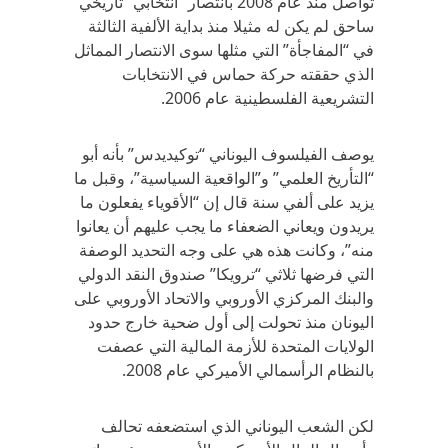
تواصل منذ عام 2008 بانتصار “انتخابي” تاريخي
ساحق لم يكن له مثيلا منذ بداية الألفية الثالثة
في “المفاجأة” التي مثلها سوى الانتصار المماثل
الذي حققته حركة حماس في الانتخابات
التشريعية الفلسطينية عام 2006.
يوصف الفيلسوف اليوناني “توكيديدس” بأنه أبو
“التأريخ العلمي” و”الواقعية السياسية”، وقبل ما
يزيد على ألفي سنة قال إن “الأقوياء يفعلون ما
يريدون ويعاني الضعفاء ما يجب عليهم أن يعانوا
منه”، وكانت هذه هي على وجه التحديد الوصفة
التي فرضها ثلاثي “ترويكا” صندوق النقد الدولي
والبنك المركزي الأوروبي والاتحاد الأوروبي على
اليونان منذ تحولت إلى أول ضحية خارج حدود
الولايات المتحدة للأزمة المالية التي عصفت
بالنظام الرأسمالي الأميركي عام 2008.
لكن الشعب اليوناني الذي استضعفه تحالف