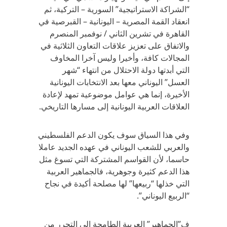
“الشراكة الاستراتيجية” السورية – التركية، ثم
انعقاد القمة المصرية – اليونانية – القبرصية في
القاهرة في تشرين الثاني / نوفمبر المنصرم
والاتفاق على تعزيز علاقات التعاون الثلاثية في
المجالات كافة، وأخيرا وليس آخرا المخاوف
التي أبدتها دولة الاحتلال من انتهاء “شهر
العسل” اليوناني معها بعد الانتخابات اليونانية
الأخيرة، إنما هي عوامل موضوعية تمهد لإعادة
العلاقات العربية اليونانية إلى مسارها التاريخي.
وفي هذا السياق سوف يكون الدعم الفلسطيني
والعربي للشعب اليوناني في عهده الجديد عاملا
حاسما، لأن القواسم المشتركة التي تسوغ مثل
هذا الدعم كثيرة وجوهرية، فالجماهير العربية
التي خذلها “ربيعها” لها مصلحة أكيدة في نجاح
“الربيع اليوناني”.
ف”الجماهير” العربية الطامحة إلى التحرر من