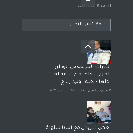
آراء حرة
18 فبراير، 2023
كلمة رئيس التحرير
بعد معارك قضائية طاحنة كتب
وترافع فيها بنفسه مرة اخرى..
الشيخ طارق يوسف يقهر
الحكومة الأمريكية ، فأعطوه
الثورات المزيفة في الوطن
الجنسية عن يد وهم صاغرون،
العربي - كلما جاءت امة لعنت
آراء حرة
,
مختارات
7 أبريل، 2023
اختها - بقلم : وليد ربا ح
كلمة رئيس التحرير
,
مختارات
18 أغسطس، 2021
بعض ذكرياتي مع البابا شنودة :