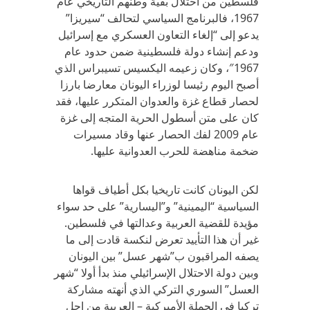
فلسطين من احتلال بقية وطنهم التاريخي عام
1967، فالبرنامج السياسي لتحالف “سيريزا”
يدعو إلى “إلغاء التعاون العسكري مع إسرائيل
ودعم إنشاء دولة فلسطينية ضمن حدود عام
1967″، وكان زعيمه اليكسيس تسيبراس الذي
أصبح اليوم رئيسا لوزراء اليونان معارضا بارزا
لحصار قطاع غزة والعدوان المتكرر عليها، فقد
كان على متن أسطول الحرية المتجه إلى غزة
عام 2009 لفك الحصار عنها وقاد مسيرات
ضخمة مناهضة للحرب العدوانية عليها.
لكن اليونان كانت تاريخيا بكل أطياف قواها
السياسية “اليمينية” و”اليسارية” على حد سواء
مؤيدة للقضية العربية وعدالتها في فلسطين.
غير أن هذا التأييد تعرض لنكسة قادت إلى ما
يصفه المراقبون ب”شهر عسل” بين اليونان
وبين دولة الاحتلال الإسرائيلي منذ بدأ أولا “شهر
العسل” السوري التركي الذي أنهته مشاركة
تركيا في الحملة الأميركية – العربية من اجل