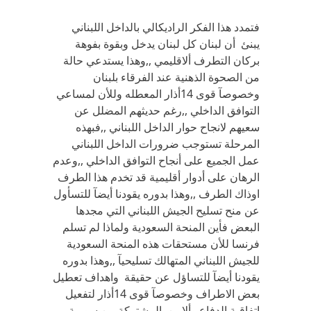
فتمدد هذا الفكر الراديكالي بالداخل اللبناني
يبنئ أن لبنان كل لبنان يدخل وبقوة بفوهة
بركان التطرف ألاقليمي ,,وهذا يستدعي حالة
من الصحوة الذهنية عند الفرقاء بلبنان
وخصوصآ قوى 14أذار المعطله وللأن لمساعي
التوافق الداخلي ,,رغم حديثهم المضلل عن
سعيهم لانجاح حوار الداخل اللبناني ,,فبهذه
المرحلة تستوجب ضرورات الداخل اللبناني
عمل الجميع على أنجاح التوافق الداخلي ,,وعدم
الرهان على أدوار أقليمية قد تخدم هذا الطرف
اوذاك الطرف ,,وهذا بدوره يقودنا أيضآ للتسأول
عن منح تسليح الجيش اللبناني التي مجدها
البعض فأين المنحة السعودية ولماذا لم تسلم
فرنسا للأن مستحقات هذه المنحة السعودية
للجيش اللبناني المتهالك تسليحيآ ,,وهذا بدوره
يقودنا أيضآ للتساؤل عن حقيقة واهداف تعطيل
بعض الاطراف وخصوصآ قوى 14أذار لتفعيل
اتفاقية الدفاع وألامن المشتركة بين سورية