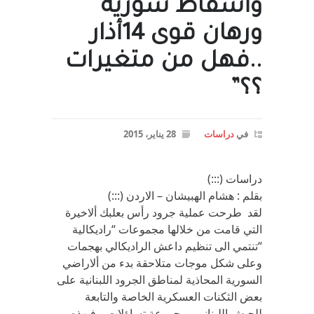
وأسقاط سورية
ورهان قوى 14أذار
..فهل من متغيرات
؟؟”
في
دراسات
28 يناير، 2015
دراسات (:::)
بقلم : هشام الهبيشان – الاردن (:::)
لقد طرحت عملية جرود رأس بعلبك ألاخيرة
التي قامت من خلالها مجموعات “راديكالية
“تنتمي الى تنظيم داعش الراديكالي بهجمات
وعلى شكل موجات متلاحقة بدء من ألاراضي
السورية المحاذية لمناطق الجرود اللبنانية على
بعض الثكنات العسكرية الخاصة والتابعة
للجيش اللبناني ,,مجموعة تساؤلات ,, فبهذه