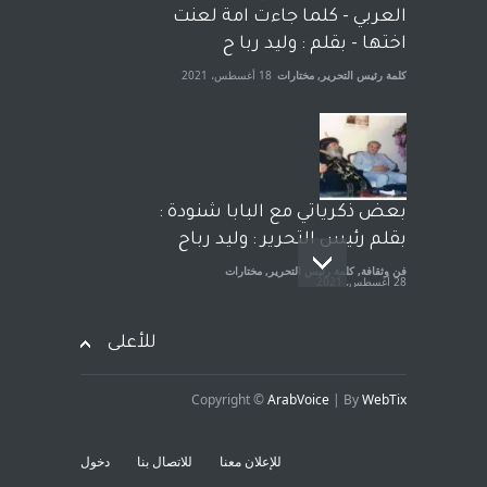
الجنسية عن يد وهم صاغرون،
العربي - كلما جاءت امة لعنت
آراء حرة
,
مختارات
7 أبريل، 2023
اختها - بقلم : وليد ربا ح
كلمة رئيس التحرير
,
مختارات
18 أغسطس، 2021
بعض ذكرياتي مع البابا شنودة :
بقلم رئيس التحرير : وليد رباح
فن وثقافة
,
كلمة رئيس التحرير
,
مختارات
28 أغسطس، 2021
للأعلى
Copyright ©
ArabVoice
| By
WebTix
افتتاحية صوت العروبة : شهادة
خلو من الارهاب - بقلم : وليد
للإعلان معنا
للاتصال بنا
دخول
رباح