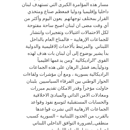
مسار هذه المؤامرة الكبرى التي تستهدف لبنان
داخليا وإقليميا ودوليا فمعظم صناع ومتخذي
القرار بمختلف توجهاتهم يعون اليوم وأكثر من
أي وقت مضى ان لبنان اصبح ساحة مفتوحة
لكل الاحتمالات اغتيالات وتفجيرات وانتشار
للجماعات الإرهايية – فالمناخ العام بالداخل
اللبناني والمرتبط بألاحداث إلاقليمية والدولية
بدأ يشير بوضوح إلى أن لبنان بات هدف لهذه
القوى “الراديكالية “ومن يدعمها اقليميآ
ودوليآ,بعد فشل الرهان على هذه الجماعات
الراديكالية بسورية ، ومع أن مؤشرات ولقاءات
الحوار الوطني بين الفرقاء السياسيين بلبنان
حاولت مؤخرآ وقدر الامكان تقديم مبررات
ومعادلات الامن الذاتي والمبادئ الاخلاقية
والحسابات المستقبلية لتوسع نفوذ وقواعد
الجماعات الارهابية التي نشرت قواعدها
بالقرب من الحدود اللبنانية – السورية كسبب
منطقي,,لضرورة التوافق الداخلي اللبناني
لحماية مستقبل الدولة اللبنانيية .