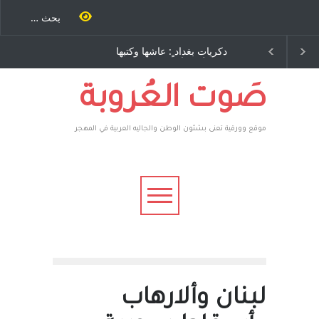
دكريات بغداد ٍ: عاشها وكتبها
الاستيطان ومسلسل الخداع
:وليد رباح – نيوجرسي –
المستمر - قلم : راسم عبيدات
الولايات المتحدة الامريكية
صَوت العُروبة
موقع وورقية تعنى بشئون الوطن والجاليه العربية في المهجر
لبنان وألارهاب