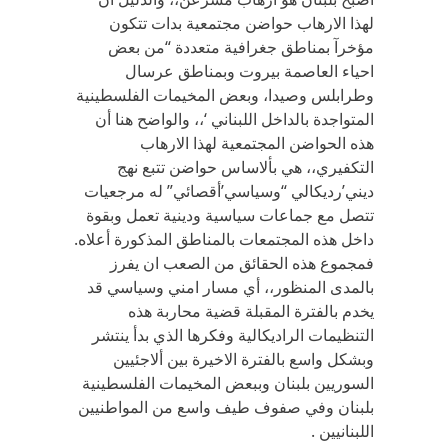
لهذا الارهاب حواضن مجتمعية بدات تتكون
مؤخرآ بمناطق جغرافية متعددة “من بعض
احياء العاصمة بيروت وبمناطق عرسال
وطرابلس وصيدا، وبعض المخيمات الفلسطينية
المتواجدة بالداخل اللبناني ‘،، والواضح هنا أن
هذه الحواضن المجتمعية لهذا الارهاب
التكفيري،، هي بألاساس حواضن تتبع نهج
ديني’رديكالي “وسياسي’أقصائي” له مرجعيات
تتصل مع جماعات سياسية ودينية تعمل وبقوة
داخل هذه المجتمعات بالمناطق المذكورة أعلاه.
فمجموع هذه الحقائق من الصعب ان يفرز
بالمدى المنظور،، أي مسار امني وسياسي قد
يخدم بالفترة المقبلة قضية محاربة هذه
التنظيمات الراديكالية وفكرها الذي بدأ ينتشر
وبشكل واسع بالفترة الاخيرة بين ألاجئيين
السوريين بلبنان وببعض المخيمات الفلسطينية
بلبنان وفي صفوف طيف واسع من المواطنيين
اللبنانيين .