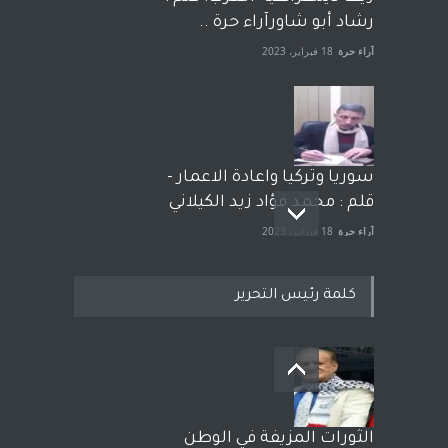
رشاد أبو شاورآراء حرة ..
آراء حرة
18 فبراير، 2023
سوريا وتركيا واعادة الاعمار -
قلم : محمد فؤاد زيد الكيلاني
آراء حرة
18 فبراير، 2023
كلمة رئيس التحرير
بعد معارك قضائية طاحنة كتب
وترافع فيها بنفسه مرة اخرى..
الشيخ طارق يوسف يقهر
الحكومة الأمريكية ، فأعطوه
الثورات المزيفة في الوطن