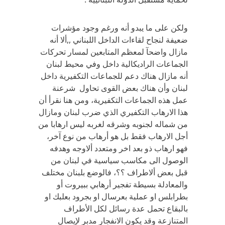
ولكن على ما يبدو أنه ورغم وجود مؤشرات
ضعيفة لنجاح لقاءات الداخل اللبناني ,,ألا أنه
مازال واضحآ لمعظم المتابعين لمسار تحركات
الجماعات الراديكالية داخل وفي محيط لبنان
أنه مازال هناك دعم للجماعات التكفيرية داخل
لبنان وأن هناك بعض القوى تحاول شرعنة
عمل هذه الجماعات التكفيرية، ومن هنا نقرأ أن
هذا الارهاب التكفيري الذي ضرب لبنان ومازال
من شماله لجنوبه وشرقه لغربه ليس ارهابا من
أجل الارهاب فقط بل هو أرهاب من نوع آخر،
فهو ارهاب ذو بعد اخر ومتعدد ألاوجه وهدفه
الوصول الى مكاسب سياسية في لبنان من
قبل بعض ألاطراف ؟؟، فالوضع بلبنان مختلف
والمعادلة بسيطة تفجير أرهابي ببيروت أو
بطرابلس او عملية بعرسال او بجرود بعلبك او
بالبقاع تحمل عدة رسائل لكل الأطراف
المتنازعة وقد يكون الانفجار مدبر لإيصال