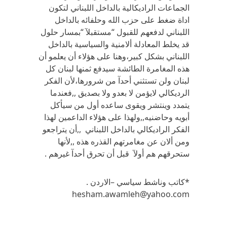
الجماعات الراديكالية بالداخل اللبناني لتكون
اداة ضغط على حزب الله وحلفائه بالداخل
اللبناني لدفعهم للقبول “مستقبلآ “بمسار حلول
قد يخلط المعادلة ألامنية والسياسية بالداخل
اللبناني بشكل كبير،وهنا على هؤلاء أن يعلمو أن
هذه المغامرة الطائشة سيدفع ثمنها لبنان كل
لبنان ولن تستثني أحدآ من شرورها،لأن الفكر
الرديكالي لايؤمن لا بعدو ولا بصديق ,,فعندما
يتمدد وينتشر ويقوى ساعده أول من سيأكل
أبويه وحاضنيه,,ولهذا على هؤلاء الداعمين لهذا
الفكر الراديكالي بالداخل اللبناني ,,أن يتراجعو
ومن ألان عن مغامرتهم القذره هذه ,,لأنها
ستحرقهم هم أولآ قبل أن تحرق أحدآ غيرهم .
*كاتب وناشط سياسي –الاردن .
hesham.awamleh@yahoo.com