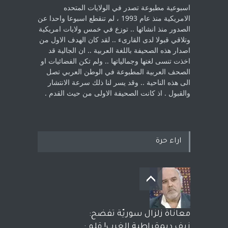
اسبوعية مطبوعة تصدر في الولايات المتحده
الامريكية منذ عام 1993 ، لم ‏تنقطع اسبوعا واحدا عن
الصدور منذ انشائها .. توزع في خمس ولايات امريكية
‏وتلاقي قبولا لدى القارىء ..‏ لقد كان الهدف الاول من
اصدار هذه الصحيفة باللغة العربية .. ان الجالية قد
اخذت ‏تنسى لغتها وجمالياتها .. ولم تكن الفضائيات او
الصحف العربية المطبوعة في الوطن ‏العربي تصل
الى هذه الناحية .. وقد يسر لنا ذلك سرعة الانتشار
والقبول . اذ كانت ‏الصحيفة الاولى من حيث القدم . ‏
اراء حرة
معاناة زلزال سوريّة تفضح:
زيف ديمقراطية الغرب! قلم :