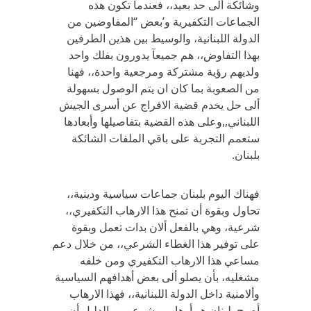
وشائكة ألى حد بعيد،، فعندما تكون هذه
الجماعات التكفيرية و’بعض “المفاوضين من
الدولة اللبنانية، والوسيط بين هذين الطرفين
بهذا التفاوض،، هم جميعآ يدورون بفلك واحد
ولديهم رؤية مشتركة ومرجعية واحدة،، فهنا
من الصعوبة بما كان ان يتم الوصول بسهولة
ألى حل يخدم قضية الافراج عن أسرى الجيش
اللبناني,,وعلى هذه القضية بتفاصيلها وأبعادها
ستعمم التجربة على باقي الملفات الشائكة
بلبنان.
فهناك اليوم بلبنان جماعات سياسية ودينية،،
تحاول وبقوة أن تمنح هذا الارهاب التكفيري،،
شرعية، وهي بالفعل ألان بدات تعمل وبقوة
على توفير هذا الغطاء الشرعي،، من خلال دعم
مساعي هذا الارهاب التكفيري ومن خلفه
مشغليه، بأن يصلو ألى بعض أهدافهم السياسية
وألامنية داخل الدولة اللبنانية،، فهذا الارهاب
أصبح بلبنان هو أرهاب مشرعن،، والدليل أن