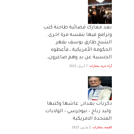
بعد معارك قضائية طاحنة كتب
وترافع فيها بنفسه مرة اخرى..
الشيخ طارق يوسف يقهر
الحكومة الأمريكية ، فأعطوه
الجنسية عن يد وهم صاغرون،
آراء حرة
,
مختارات
7 أبريل، 2023
دكريات بغداد ٍ: عاشها وكتبها
:وليد رباح – نيوجرسي – الولايات
المتحدة الامريكية
القصة
,
مختارات
2 مارس، 2023