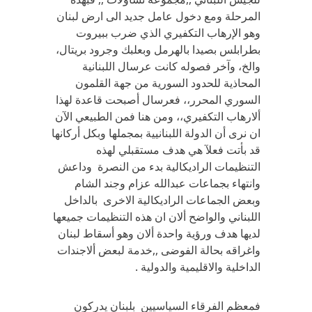
المرحلة ومع دخول عامل جديد الى ارض لبنان
وهو الإرهاب التكفيري الذي ضرب ببيروت
بطرابلس بصيدا بالهرمل وبعلبك وجرود بريتال،
والخ، وآخر فصوله كانت عرسال اللبنانية
المحاذية للحدود السورية من جهة القلمون
السوري المحرر،، فعرسال أصبحت قاعدة لهذا
ألارهاب التكفيري،، ومن هنا فمن الطبيعي الآن
ان نرى أن الدولة اللبنانيية بمجملها وبكل أركانها
قد بأتت فعلآ هي هدف مستقبلي لهذه
التنظيمات الراديكالية بدء من النصرة وداعش
وانتهاء بجماعات عبدالله عزام وجند الشام
وبعض الجماعات الراديكالية الاخرى بالداخل
اللبناني والواضح ألان ان هذه التنظيمات جميعها
لديها هدف ورؤية واحدة ألان وهو أسقاط لبنان
واغراقه بحالة الفوضى ,,خدمة لبعض ألاجندات
الداخلية والاقليمية والدولية .
فمعظم الفرقاء السياسيين بلبنان يدركون