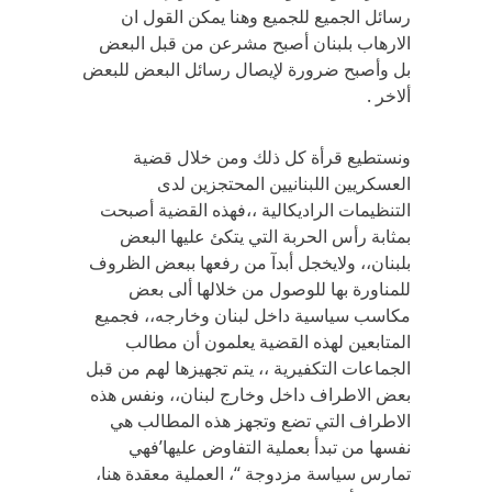
رسائل الجميع للجميع وهنا يمكن القول ان
الارهاب بلبنان أصبح مشرعن من قبل البعض
بل وأصبح ضرورة لإيصال رسائل البعض للبعض
ألاخر .
ونستطيع قرأة كل ذلك ومن خلال قضية
العسكريين اللبنانيين المحتجزين لدى
التنظيمات الراديكالية ،،فهذه القضية أصبحت
بمثابة رأس الحربة التي يتكئ عليها البعض
بلبنان،، ولايخجل أبدآ من رفعها ببعض الظروف
للمناورة بها للوصول من خلالها ألى بعض
مكاسب سياسية داخل لبنان وخارجه،، فجميع
المتابعين لهذه القضية يعلمون أن مطالب
الجماعات التكفيرية ،، يتم تجهيزها لهم من قبل
بعض الاطراف داخل وخارج لبنان،، ونفس هذه
الاطراف التي تضع وتجهز هذه المطالب هي
نفسها من تبدأ بعملية التفاوض عليها’فهي
تمارس سياسة مزدوجة “، العملية معقدة هنا،