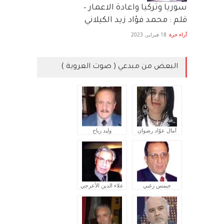
سوريا وتركيا واعادة الاعمار –
قلم : محمد فؤاد زيد الكيلاني
آراء حرة
18 فبراير، 2023
البعض من مبدعي ( صوت العروبة )
آمال عوّاد رضوان
وليد رباح
جيمس زغبي
علاء الدين الأعرجي