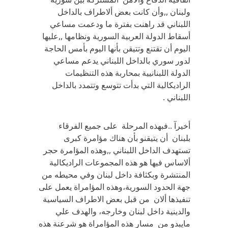
ولبنان ,,وأن كانت بعض ألاطراف بالداخل
اللبناني قد راهنت بفترة ما ودعمت مساعي
أسقاط الدولة العربية السورية ونظامها ,,عليها
اليوم أن تقتنع وتتيقن بأنها اليوم بأمس الحاجة
لدور سوري بالداخل اللبناني يدعم مساعي
الدولة اللبنانيية بمحاربة هذه التنظيمات
الراديكالية التي بدأت تتوسع وتتمدد بالداخل
اللبناني .
أخيرآ ..فبهذه المرحلة على جميع الفرقاء
بلبنان أن يتيقنو بأن هناك مؤامرة كبرى
تستهدف الداخل اللبناني ,,وهذه المؤامرة حجر
ألاساس فيها هو هذه المجموعات الراديكالية
المنتشرة وبكثافة داخل لبنان وفي محيطه من
جهة الحدود السورية،وهذه المؤامراة يعمل على
تنفيذها ألان من قبل بعض الاطراف السياسية
والدينية داخل لبنان وخارجه، والهدف علي
مايبدو من مسار هذه المؤامراة هو شرعنة هذه