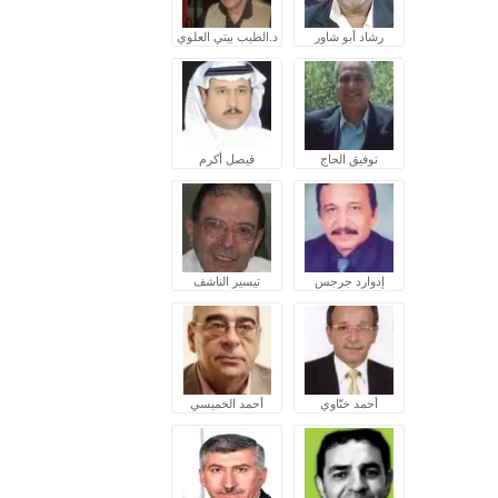
رشاد أبو شاور
د.الطيب بيتي العلوي
توفيق الحاج
فيصل أكرم
إدوارد جرجس
تيسير الناشف
أحمد ختّاوي
أحمد الخميسي