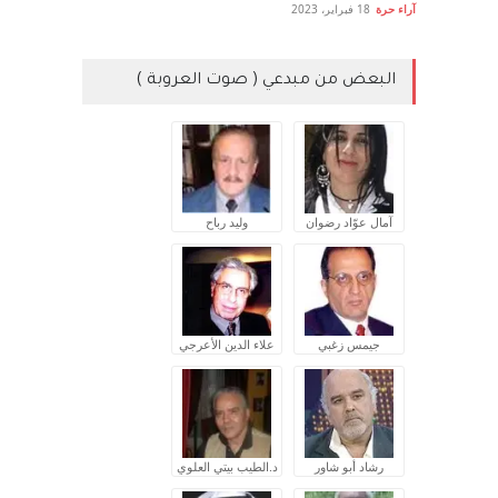
آراء حرة
18 فبراير، 2023
البعض من مبدعي ( صوت العروبة )
آمال عوّاد رضوان
وليد رباح
جيمس زغبي
علاء الدين الأعرجي
رشاد أبو شاور
د.الطيب بيتي العلوي