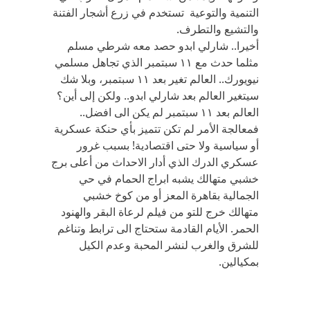
التنمية والتوعية تستخدم في زرع أشجار الفتنة
والتشيع والتطرف.
أخيرا.. شارلي ابدو حصد معه شرطي مسلم
مثلما حدث مع ١١ سبتمبر الذي تجاهل مسلمي
نيويورك.. العالم تغير بعد ١١ سبتمبر، وبلا شك
سيتغير العالم بعد شارلي ابدو.. ولكن إلى أين؟
العالم بعد ١١ سبتمبر لم يكن الى افضل..
فمعالجة الأمر لم تكن تتميز بأي حنكة عسكرية
أو سياسية ولا حتى اقتصادية! بسبب غرور
عسكري الدرك الذي أدار الاحداث من أعلى برج
خشبي متهالك يشبه ابراج الحمام في حي
الجمالية بقاهرة المعز أو من كوخ خشبي
متهالك خرج للتو من فيلم لرعاة البقر والهنود
الحمر. الأيام القادمة ستحتاج الى ترابط وتناغم
للشرق والغرب لنشر المحبة وعدم الكيل
بمكيالين.