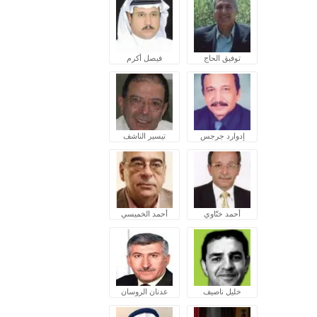
توفيق الحاج
فيصل أكرم
إدوارد جرجس
تيسير الناشف
أحمد ختّاوي
أحمد الخميسي
خليل ناصيف
عدنان الروسان