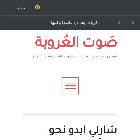
ية طاحنة كتب
دكريات بغداد ٍ: عاشها وكتبها
سه مرة اخرى..
:وليد رباح – نيوجرسي –
رق يوسف يقهر
الولايات المتحدة الامريكية
يكية ، فأعطوه
 وهم صاغرون،
صَوت العُروبة
موقع وورقية تعنى بشئون الوطن والجاليه العربية في المهجر
شارلي ابدو نحو