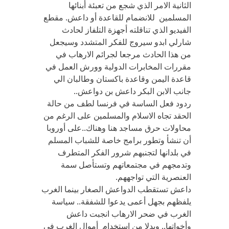
الثانية الامر الذي شجع من تعبئة أبنائها
المسلمين للانضمام للقاعدة أو داعش. مقطع
الفيديو الذي تناقلته أجهزة التلفاز لحادث
شارلي ابدو سيروج للفكر المتشدد وسيجعل
من هذا الحادث مرجعا لجرائم الارهاب في
مقررات المخابرات الدولية وورش العمل في
قاعدة اليمن وقاعدة باكستان وطالبان الي
جانب الابن البكر داعش بن دواعش..
ردود فعل الساسة في فرنسا لطف من حالة
الحقد تجاه الاسلام والمسلمين على الرغم من
محاولات حرق مساجد هنا وهناك..على أوروبا
أن تنشأ وتطور برامج خاصة للشباب المسلم
في بلدانها لتجنبهم شرور الفكر المتطرف
وتدمجهم في مجتمعاتهم وتستأصل سمة
العنصرية التي تواجههم.
داعش تستقطب الدواعش الصغار بينما الغرب
يلفظهم بجهل أعمى يدعوا للشفقة.. سياسة
الغرب في ضحر الارهاب انجبت داعش
وأخواتها.. وبدلا من استخدام أموال الغرب في