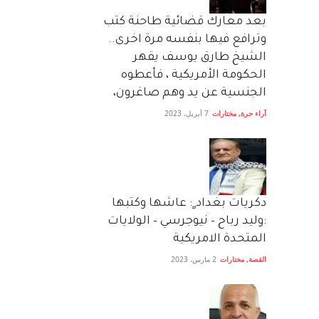
بعد معارك قضائية طاحنة كتب
وترافع فيها بنفسه مرة اخرى..
الشيخ طارق يوسف يقهر
الحكومة الأمريكية ، فأعطوه
الجنسية عن يد وهم صاغرون،
آراء حرة
,
مختارات
7 أبريل، 2023
دكريات بغداد ٍ: عاشها وكتبها
:وليد رباح – نيوجرسي – الولايات
المتحدة الامريكية
القصة
,
مختارات
2 مارس، 2023