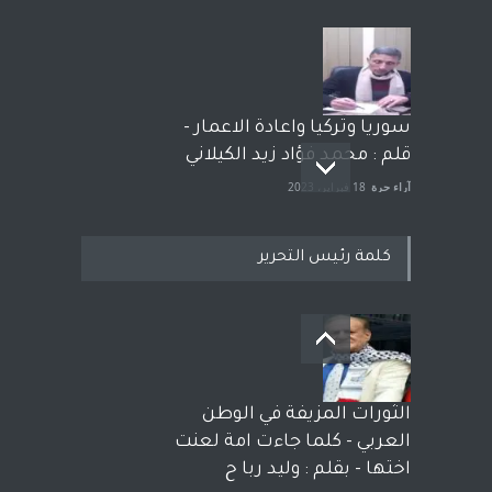
سوريا وتركيا واعادة الاعمار -
قلم : محمد فؤاد زيد الكيلاني
آراء حرة
18 فبراير، 2023
كلمة رئيس التحرير
بعد معارك قضائية طاحنة كتب
وترافع فيها بنفسه مرة اخرى..
الشيخ طارق يوسف يقهر
الحكومة الأمريكية ، فأعطوه
الثورات المزيفة في الوطن
الجنسية عن يد وهم صاغرون،
العربي - كلما جاءت امة لعنت
آراء حرة
,
مختارات
7 أبريل، 2023
اختها - بقلم : وليد ربا ح