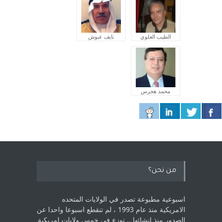
الطيب العلوي
نايف عبوش
محمد هجرس
من نحن؟
اسبوعية مطبوعة تصدر في الولايات المتحده
الامريكية منذ عام 1993 ، لم ‏تنقطع اسبوعا واحدا عن
الصدور منذ انشائها .. توزع في خمس ولايات امريكية