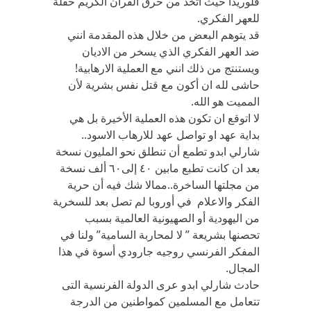
فلوريدا حيث اتخذ من حرق القرآن الكريم حفلة
للعهر الفكري.
قد يتوهم البعض من خلال هذه المقدمة انني
ضد العهر الفكري الذي يسخر من الاديان
ويستنتج من ذلك انني مع العملية الارهابية!
حاشى لله ان أكون مع قتل نفس بشرية لأن
المميت هو الله.
لا اتوقع ان تكون هذه العملية الأخيرة بل هي
بداية عهد او تواصل عهد للارهاب الاسود..
شارلي ابدو تطمع أن تنطلق نحو المليون نسخة
بعد ان كانت تطبع مابين ٤٠ إلى٦٠ ألف نسخة
من مجلتها الساخرة..ممالا شك فيه أن حرية
الفكر والاعلام في أوروبا لم تصل بعد للسخرية
من اليهودية أو الصهيونية العالمية بسبب
تحصنها بشريعة ” لا لمحاربة السامية” ولنا في
المفكر الفرنسي روجيه جارودي أسوة في هذا
المجال.
حادث شارلي ابدو عرى الدولة الفرنسية التى
تتعامل مع المسلمين كمواطنين من الدرجة