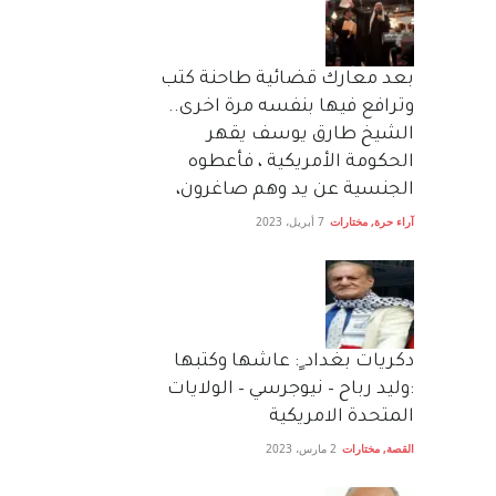
بعد معارك قضائية طاحنة كتب
وترافع فيها بنفسه مرة اخرى..
الشيخ طارق يوسف يقهر
الحكومة الأمريكية ، فأعطوه
الجنسية عن يد وهم صاغرون،
آراء حرة
,
مختارات
7 أبريل، 2023
دكريات بغداد ٍ: عاشها وكتبها
:وليد رباح – نيوجرسي – الولايات
المتحدة الامريكية
القصة
,
مختارات
2 مارس، 2023