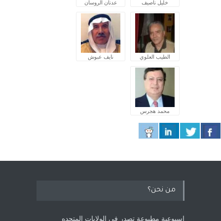
خليل ناصيف
عدنان الروسان
الطيب العلوي
نايف عبوش
محمد هجرس
من نحن؟
اسبوعية مطبوعة تصدر في الولايات المتحده