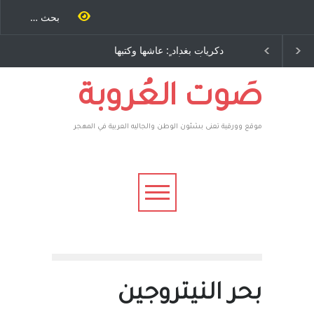
ية طاحنة كتب
دكريات بغداد ٍ: عاشها وكتبها
سه مرة اخرى..
:وليد رباح – نيوجرسي –
رق يوسف يقهر
الولايات المتحدة الامريكية
يكية ، فأعطوه
 وهم صاغرون،
صَوت العُروبة
موقع وورقية تعنى بشئون الوطن والجاليه العربية في المهجر
بحر النيتروجين