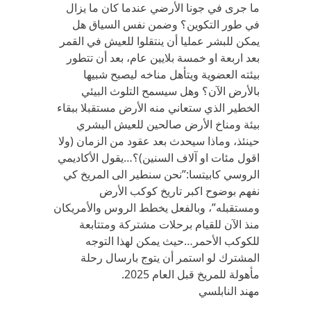
ما جرى في جونا الأرضي عندما كان ما يزال
في طور التكوين؟ وضمن نفس السياق هل
يمكن للبشر عمليا أن ينتقلوا للعيش في القمر
بعد اربعة او خمسة بلايين عام، بعد أن تتطور
بيئته العضوية ويتأهل مناخه ليصبح شبيها
بالأرض الآن؟ وهل سيسمح التلوث البيئي
الخطير الذي ستعاني منه الأرض مستقبلا ببقاء
بيئة ومناخ الأرض صالحين للعيش البشري
حينئذ، وماذا سيحدث بعد عقود من الزمان (ولا
اقول مئات او آلاف السنين)؟…يقول الأكاديمي
الروسي كابيتسا:”نحن سنطير الى المريخ كي
نفهم بوضوح اكبر تاريخ كوكب الأرض
ومستقبله”، وبالفعل يخطط الروس والأمريكان
منذ الآن للقيام برحلات مشتركة ومتتابعة
للكوكب الأحمر…حيث يمكن لهذا التوجه
المشترك لو استمر أن يتوج بارسال رحلة
مأهولة للمريخ قبل العام 2025.
مهند النابلسي