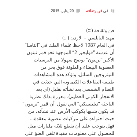
في
فن وثقافة
20 يناير، 2015
فن وثقافة (:::)
مهند النابلسي – الاردن (:::)
في العام 1987 لاحظ علماء الفلك في “الناسا”
أن عدسة “فوايجير 2” الموجهة نحو قمر نبتون
الأكبر “تريتون” توضح سهولا من الترسبات
العضوية البيضاء والملونة فوق بحر من
النيتروجين السائل، وتؤكد هذه المشاهدات
طبيعة التفاعلات الكيماوية التي حدثت في
النظام الشمسي بعد نشأته بقليل (اي بعد
الانفجار الكوني العظيم)، معززة بذلك نظرية
الباحثة “ديليتسكي” التي تقول أن قمر “تربتون”
قد يكون شبيها بكوكب الأرض عند نشأته، من
حيث احتواءه على مركبات عضوية معقدة…
فهل يتوجب علينا أن نقطع ثلاثة مليارات ميل
للحصول على معلومات مفيدة تلقي الضؤ على