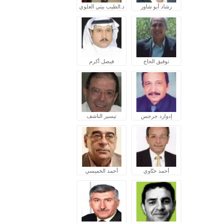
رشاد أبو شاور
د.الطيب بيتي العلوي
توفيق الحاج
فيصل أكرم
إدوارد جرجس
تيسير الناشف
أحمد ختّاوي
أحمد الخميسي