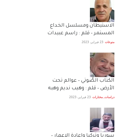
الاستيطان ومسلسل الخداع
المستمر – قلم : راسم عبيدات
منوعات
23 فبراير، 2023
الكتاب الصَّوتي – عوالم تحت
الأرض – قلم : وهيب نديم وهبه
دراسات
,
مختارات
23 فبراير، 2023
سوريا وتركيا واعادة الاعمار –