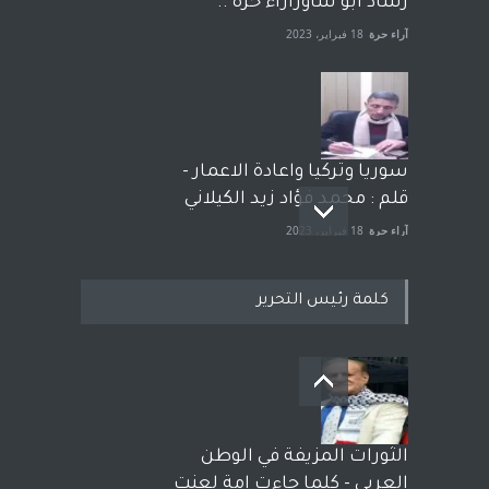
رشاد أبو شاورآراء حرة ..
آراء حرة
18 فبراير، 2023
سوريا وتركيا واعادة الاعمار -
قلم : محمد فؤاد زيد الكيلاني
آراء حرة
18 فبراير، 2023
كلمة رئيس التحرير
بعد معارك قضائية طاحنة كتب
وترافع فيها بنفسه مرة اخرى..
الشيخ طارق يوسف يقهر
الحكومة الأمريكية ، فأعطوه
الثورات المزيفة في الوطن
الجنسية عن يد وهم صاغرون،
العربي - كلما جاءت امة لعنت