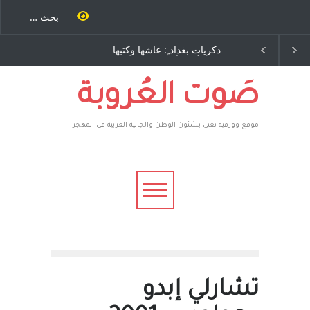
حنة كتب
دكريات بغداد ٍ: عاشها وكتبها
الاستيطان ومسلسل الخداع
 اخرى..
:وليد رباح – نيوجرسي –
المستمر - قلم : راسم عبيدات
ف يقهر
الولايات المتحدة الامريكية
 فأعطوه
صاغرون،
صَوت العُروبة
موقع وورقية تعنى بشئون الوطن والجاليه العربية في المهجر
تشارلي إبدو