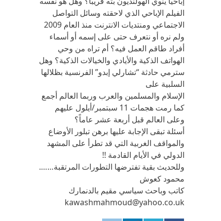
إباحياً ينوي الهولنديون بثه قريباً؟ وهل هو نفسه
الفيلم الإباحي الذي لاحقته وسائل التواصل
الاجتماعي ومنتديات الانترنت منذ العام 2009
ولم نره أو نتعرف حتى على إسمه أو أسماء
أفراد طاقم العمل فيه؟ أم تراه من وحي
الهواتف الذكية والأيادي والخيالات الذكية؟ وهل
سترمي حادثة “تشارلي إبدو” الفرنسية بظلالها
السلبية على
الإسلام والمسلمين والعرب وربما العالم أجمع
كما رمت هجمات 11 سبتمبر/أيلول عليهم
وعلى العالم قبل أربعة عشر عاماً؟
أسئلة تبقى الإجابة عليها برهن تبلور الأوضاع
والمواقف الغربية التي قد تطرأ على المشهد
الدولي في الأيام القادمة !!
وللحديث بقية تفترضها التطورات المرتقبة…….
محمود كعوش
كاتب وباحث سياسي مقيم بالدنمارك
kawashmahmoud@yahoo.co.uk