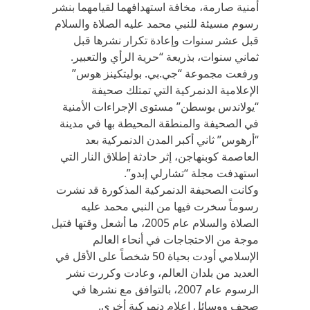
أمنية صارمة، مخافة استهدافهما لقيامهما بنشر
رسوم مسيئة للنبي محمد عليه الصلاة والسلام
قبل عشر سنوات وإعادة تكرار نشرها قبل
ثماني سنوات، بذريعة “حرية الرأي والتعبير.
ورفعت مجموعة “جي.بي. بوليتكينز هوس”
الإعلامية الدنمركية التي تمتلك صحيفة
“يولاندس بوسطن” مستوى الإجراءات الأمنية
في الصحيفة والمنطقة المحيطة بها في مدينة
“أرهوس” ثاني أكبر المدن الدنمركية بعد
العاصمة كوبنهاجن، إثر حادثة إطلاق النار التي
استهدفت مجلة “تشارلي إبدو”.
وكانت الصحيفة الدنمركية المذكورة قد نشرت
رسوماً سخرت فيها من النبي محمد عليه
الصلاة والسلام عام 2005، ما أشعل وقتها فتيل
موجة من الاحتجاجات في أنحاء العالم
الإسلامي أودت بحياة 50 شخصاً على الأقل في
العديد من بلدان العالم، وعادت وكررت نشر
الرسوم عام 2007، بالتوافق مع نشرها في
صحف ووسائل إعلام دنمركية أخرى.