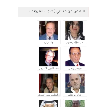
البعض من مبدعي ( صوت العروبة )
آمال عوّاد رضوان
وليد رباح
جيمس زغبي
علاء الدين الأعرجي
رشاد أبو شاور
د.الطيب بيتي العلوي