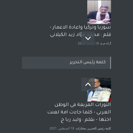
سوريا وتركيا واعادة الاعمار -
قلم : محمد فؤاد زيد الكيلاني
آراء حرة
18 فبراير، 2023
كلمة رئيس التحرير
بعد معارك قضائية طاحنة كتب
وترافع فيها بنفسه مرة اخرى..
الشيخ طارق يوسف يقهر
الحكومة الأمريكية ، فأعطوه
الثورات المزيفة في الوطن
الجنسية عن يد وهم صاغرون،
العربي - كلما جاءت امة لعنت
آراء حرة
,
مختارات
7 أبريل، 2023
اختها - بقلم : وليد ربا ح
كلمة رئيس التحرير
,
مختارات
18 أغسطس، 2021