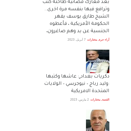
بعد معارك قضائية طاحنة كتب
وترافع فيها بنفسه مرة اخرى..
الشيخ طارق يوسف يقهر
الحكومة الأمريكية ، فأعطوه
الجنسية عن يد وهم صاغرون،
آراء حرة
,
مختارات
7 أبريل، 2023
دكريات بغداد ٍ: عاشها وكتبها
:وليد رباح – نيوجرسي – الولايات
المتحدة الامريكية
القصة
,
مختارات
2 مارس، 2023