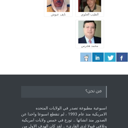
الطيب العلوي
نايف عبوش
محمد هجرس
من نحن؟
اسبوعية مطبوعة تصدر في الولايات المتحده
الامريكية منذ عام 1993 ، لم ‏تنقطع اسبوعا واحدا عن
الصدور منذ انشائها .. توزع في خمس ولايات امريكية
‏وتلاقي قبولا لدى القارىء ..‏ لقد كان الهدف الاول من