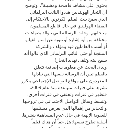
يحتوي على مشاهد فاضحة ومشينة”. وتوضح
أن التجار الهولنديين هددوا النائب البرلماني
الذي سمح ببث الفيلم الكرتوني بالاحتكام إلى
القضاء الهولندي في حال قاطع المسلمون
منتجاتهم. وخلت الرسالة التي تتوالد بصياغات
مختلفة من أية إشارة أو تنويه عن إسم الفيلم،
أو أسماء العاملين فيه ومؤلف والشركة
المنتجة أو حتى النائب البرلماني الذي قالوا أنه
سمح ببثه وتلقى تهديد التجار!
ولدى البحث عن معلومات إضافية تتعلق
بالفيلم تبين أن الرسالة نفسها التي تبادلها
المغردون على مواقع التواصل الإجتماعي يتكرر
نشرها على فترات متباعدة منذ عام 2009،
فتظهر في فترات وتختفي في فترات أخرى،
وتنشط وسائل التواصل الاجتماعي في تروجيها
والتحذير من إهمالها الذي يعرض مستلمها
للعقوبة الإلهية في حال عدم المساهمة بنشرها.
أسئلة تطرح نفسها: هل حقاً أن هناك فيلماً