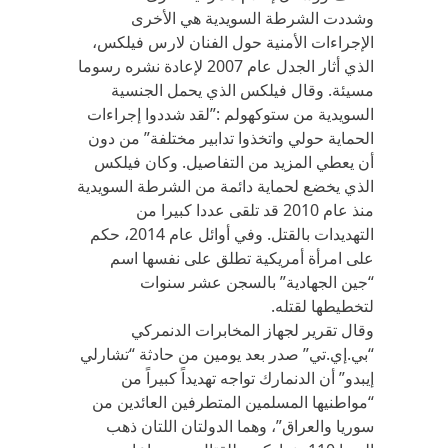
وشددت الشرطة السويدية هي الأخرى
الإجراءات الأمنية حول الفنان لارس فيلكس،
الذي أثار الجدل عام 2007 لإعادة نشره رسوما
مسيئة. وقال فيلكس الذي يحمل الجنسية
السويدية من ستوكهولم :”لقد شددوا إجراءات
الحماية حولي واتخذوا تدابير مختلفة” من دون
أن يعطي المزيد من التفاصيل. وكان فيلكس
الذي يخضع لحماية دائمة من الشرطة السويدية
منذ عام 2010 قد تلقى عددا كبيرا من
التهديدات بالقتل. وفي أوائل عام 2014، حكم
على امرأة أمريكية تطلق على نفسها اسم
“جين الجهادية” بالسجن عشر سنوات
لتخطيطها لقتله.
وقال تقرير لجهاز المخابرات الدنمركي
“بي.إي.تي” صدر بعد يومين من حادثة “تشارلي
إيبدو” أن الدنمارك تواجه تهديداً كبيراً من
“مواطنيها المسلمين المتطرفين العائدين من
سوريا والعراق”، وهما الدولتان اللتان ذهب