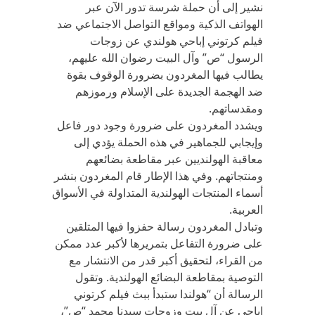
نشير إلى أن حملة شرسة تدور الآن عبر
الهواتف الذكية ومواقع التواصل الاجتماعي ضد
فيلم كرتوني إباحي هولندي عن زوجات
الرسول “ص” وآل البيت رضوان الله عليهم،
يطالب فيها المغردون بضرورة الوقوف بقوة
ضد الهجمة الجديدة على الإسلام ورموزهم
ومقدساتهم.
ويشدد المغردون على ضرورة وجود دور فاعل
وإيجابي للجماهير في هذه الحملة يؤدي إلى
معاقبة الهولنديين عبر مقاطعة بضائعهم
ومنتجاتهم. وفي هذا الإطار قام المغردون بنشر
أسماء المنتجات الهولندية المتداولة في الأسواق
العربية.
وتبادل المغردون رسالة حفزوا فيها المتلقين
على ضرورة التفاعل بتمريرها لأكبر عدد ممكن
من القراء، لتحقيق أكبر قدر من الانتشار مع
التوصية بمقاطعة البضائع الهولندية. وتقول
الرسالة أن “هولندا ستبدأ ببث فيلم كرتوني
إباحي عن آل بيت وزوجات سيدنا محمد “ص”،