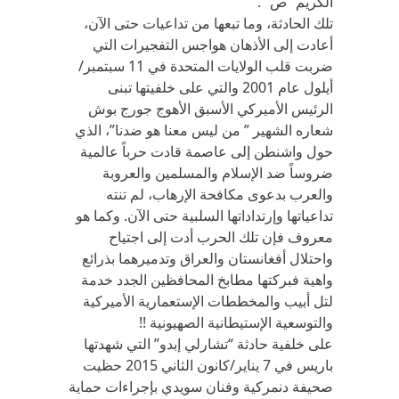
الكريم “ص” .
تلك الحادثة، وما تبعها من تداعيات حتى الآن،
أعادت إلى الأذهان هواجس التفجيرات التي
ضربت قلب الولايات المتحدة في 11 سبتمبر/
أيلول عام 2001 والتي على خلفيتها تبنى
الرئيس الأميركي الأسبق الأهوج جورج بوش
شعاره الشهير ” من ليس معنا هو ضدنا”، الذي
حول واشنطن إلى عاصمة قادت حرباً عالمية
ضروساً ضد الإسلام والمسلمين والعروبة
والعرب بدعوى مكافحة الإرهاب، لم تنته
تداعياتها وإرتداداتها السلبية حتى الآن. وكما هو
معروف فإن تلك الحرب أدت إلى اجتياح
واحتلال أفغانستان والعراق وتدميرهما بذرائع
واهية فبركتها مطابخ المحافظين الجدد خدمة
لتل أبيب والمخططات الإستعمارية الأميركية
والتوسعية الإستيطانية الصهيونية !!
على خلفية حادثة “تشارلي إبدو” التي شهدتها
باريس في 7 يناير/كانون الثاني 2015 حظيت
صحيفة دنمركية وفنان سويدي بإجراءات حماية