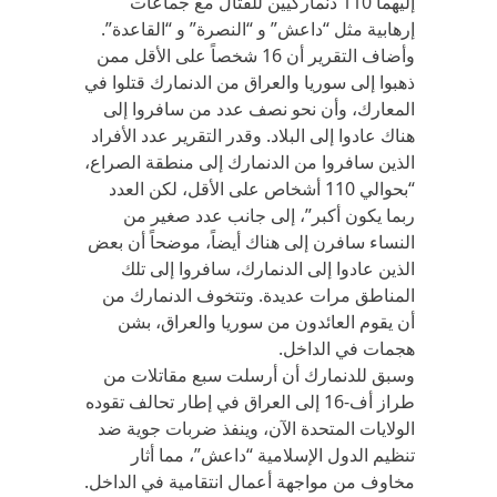
إليهما 110 دنماركيين للقتال مع جماعات
إرهابية مثل “داعش” و “النصرة” و “القاعدة”.
وأضاف التقرير أن 16 شخصاً على الأقل ممن
ذهبوا إلى سوريا والعراق من الدنمارك قتلوا في
المعارك، وأن نحو نصف عدد من سافروا إلى
هناك عادوا إلى البلاد. وقدر التقرير عدد الأفراد
الذين سافروا من الدنمارك إلى منطقة الصراع،
“بحوالي 110 أشخاص على الأقل، لكن العدد
ربما يكون أكبر”، إلى جانب عدد صغير من
النساء سافرن إلى هناك أيضاً، موضحاً أن بعض
الذين عادوا إلى الدنمارك، سافروا إلى تلك
المناطق مرات عديدة. وتتخوف الدنمارك من
أن يقوم العائدون من سوريا والعراق، بشن
هجمات في الداخل.
وسبق للدنمارك أن أرسلت سبع مقاتلات من
طراز أف-16 إلى العراق في إطار تحالف تقوده
الولايات المتحدة الآن، وينفذ ضربات جوية ضد
تنظيم الدول الإسلامية “داعش”، مما أثار
مخاوف من مواجهة أعمال انتقامية في الداخل.