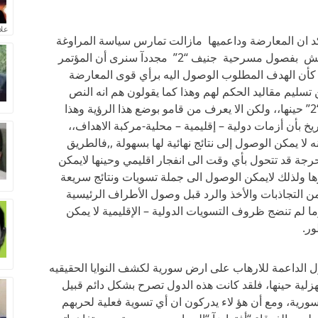
علا
د ان المعارضة وداعميها مازالت تمارس سياسة المراوغة
التي تستند على مسرحيات هزلية ,,فاذاعدنا للنبش بفصول مسرحية جنيف “2” مجددآ سنرى أن المؤتمر
 كأن الهدف المطلوب الوصول اليه برأي قوى المعارضة
ن تسليم مقاليد الحكم لهم وهذا كما يقولون هم انه النص
النهائي المطلوب الوصول اليه بمسرحية جنيف “2” حينها،، ولكن الا يعرف من قامو بوضع هذا الرؤية وهذا
يخ بأن أزمات دولية – إقليمية – محلية-مركبة الاهداف،،
لا يمكن الوصول إلى نتائج نهائية لها بسهولة ,,فالطريق
رجة قد تتحول بأي وقت الى انفجار اقليمي وحينها لايمكن
ا ولذلك لايمكن الوصول الى جملة تسويات ونتائج سريعة
 التجاذبات والأخذ والرد قبل وصول الأطراف الرئيسية
ا لم تنضج ظروف التسويات الدولية – الإقليمية لا يمكن
ر.
2” أختبارآ لنوايا الدول الداعمة للارهاب على ارض سورية لكشف النوايا الحقيقيه
لية حينها، فلقد كانت هذه الدول تصرح بشكل دائم قبيل
سورية، ومع أن هؤ لاء يدركون ان أي تسوية فعلية لحربهم