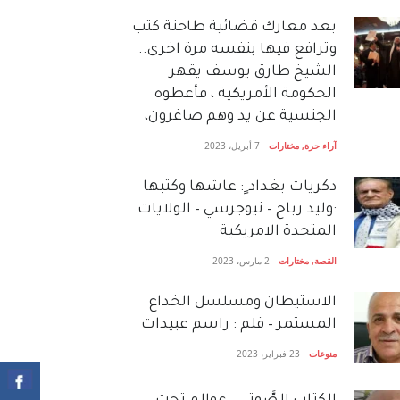
بعد معارك قضائية طاحنة كتب
وترافع فيها بنفسه مرة اخرى..
الشيخ طارق يوسف يقهر
الحكومة الأمريكية ، فأعطوه
الجنسية عن يد وهم صاغرون،
آراء حرة
,
مختارات
7 أبريل، 2023
دكريات بغداد ٍ: عاشها وكتبها
:وليد رباح – نيوجرسي – الولايات
المتحدة الامريكية
القصة
,
مختارات
2 مارس، 2023
الاستيطان ومسلسل الخداع
المستمر – قلم : راسم عبيدات
منوعات
23 فبراير، 2023