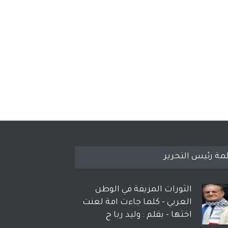
مة رئيس التحرير
الثورات المزيفة في الوطن
العربي - كلما جاءت امة لعنت
اختها - بقلم : وليد ربا ح