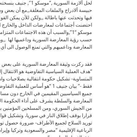
حبيسة ألادراج والملفات المغلقة,,مع أن بعض و
فيها وتحدثت عنها باطالة ,,ولكن للأن يمكن القو
احتضنت أجتماعات لمعارضات الداخل والخارج 
موسكو “1”,والسبب أن هذه الاجتماعات ا
حسب رؤية المعارضة السورية وداعميها لها ,,و
المعارضة وداعميهم والتي تمنع الوصول الى أي 
فقد ركزت وثيقة المعارضة السورية على بعض ال
“هدف العملية السياسية التفاوضية هو الانتقال
فقط -” بيان جنيف 1 “هو أساس لل
جميع السياسيين المقيمين في الخارج دون مساءل
المعارضة والسلطة يشرف على أداء الحكومة ا
من الجيش السوري، ومن المسلحين المؤمنين بال
قرارا بوقف إطلاق النار في سوريا، وتشكيل قو
الرباعية الإقليمية “مصر والسعودية وتركيا وإي