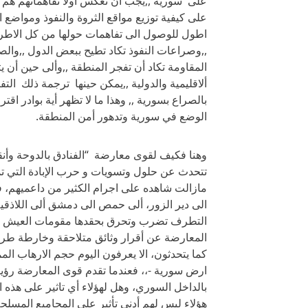
على سورية ,,يجب أن تعكس أولا تفاهماتهم هم و
على كيفية توزيع مواقع الثروة والنفوذ ومواضع 
اطول للوصول الى تفاهمات حولها من كل الاط
,,وصراعات النفوذ تكاد تطيح ببعض الدول ,,والص
المقاومة تكاد أن تفجر المنطقة ,,وألى حين أن ي
ألاقليمية والدولية ,,يمكن حينها ترجمة ذلك الت
بالصراع بسورية ,, وهذا ما لا تظهر أية بوادر اق
الوضع في سورية وتدهور أمن المنطقة.
تتحدث عن حلول وتسويات و حرب الإبادة التي
مازالت شاهده على اجرام الكثير من داعميهم، ف
الى دير الزور، ألى حمص الى دمشق ألى اللاذقية
التطرف تضرب وتحرق بحقدها مقومات العيش بح
المعارضة عن أقرار وثائق متلاحقة وخارطة ط
كما يتحدثون، الا يعرفون اليوم حجم الارهاب 
ارض سورية -،، فعندما تقدم قوى المعارضة رؤيتها
بالداخل السوري، وهل لهؤلاء أي تاثير على هذه 
هؤلاء ليس لهم أدنى تأثير على المجاميع المسل