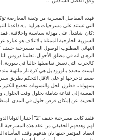
وفق الفصل السادس “..
فهذه المفاصل المسربة من وثيقة المعارضة تؤك
;كان شاهدآ، على مهزلة سياسية واخلاقية، فقد
السورية الخارجية الممثلة بالائتلاف هو عباره ع
الرهان انه في مطلق الأحوال، تعلمنا دروس التار
كالحرب التي نعيش تفاصيلها حاليآ في سورية، أنه 
ليست معبدة بالورود بل هي كرة نار ملتهبة متدح
ضبط تدحرجها او على الاقل التحكم بطريق سيره
بسهولة،، فطرق الحل والتسويات تخضع للكثير من
المعنية إلى قناعة شاملة بحلول وقت الحلول، وم
الحديث عن إمكان فرض حلول في المدى المنظو
فلقد كانت مسرحية جنيف “
لهم وهدفهم الحقيقي من عقد هذه المسرحية الهز
انعقاد المؤتمر حينها بان هدفهم وقف المأساة ال