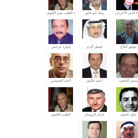
ء الدين الأعرجي
رشاد أبو شاور
د.الطيب بيتي العلوي
توفيق الحاج
فيصل أكرم
إدوارد جرجس
تيسير الناشف
أحمد ختّاوي
أحمد الخميسي
خليل ناصيف
عدنان الروسان
الطيب العلوي