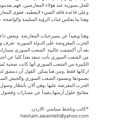
للحل بسورية عند هؤلاء المعارضين، فهم يقدمون ح
وعلى قاعدة فاقد الشيء لايعطيه، فقوى المعارض
وهذا ما يعكس غياب الرؤية السليمة والواضحة عن
وهنا وبعيدآ عن مسرحيات المعارضة وبعض داعمي
الحرب المفروضة على الدولة السورية تعرف وت
بعد أن أكتشفت غالبية الشعب السوري مسارات و
من الشعب السوري بأتت تبتعد بعدآ كليا عن اجند
الكبيرة من الشعب السوري أنها كانت ضحية لم
اركانها فقط ,ومن هنا يمكن القول أن دمشق لديه
بصمودها وبصمود الشعب السوري والجيش السوري
الحرب المفرضة عليها ,وهي ألان بأنتظار وصول ا
مفاتيح حلول أزمتها,,بعيدآ عن مسارات وفصول 
*كاتب وناشط سياسي -الاردن.
hesham.awamleh@yahoo.com