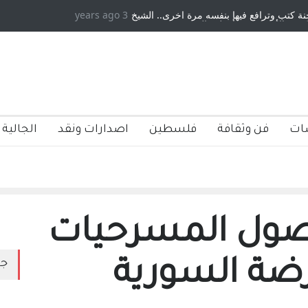
3 years ago
ٍ: عاشها وكتبها :وليد رباح – نيوجرسي – الولايات المتحدة
الامريكية
ات
فن وثقافة
فلسطين
اصدارات ونقد
الجالية 
صول المسرحيات
رضة السورية
جد