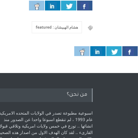
هشام الهبيشان : featured
من نحن؟
اسبوعية مطبوعة تصدر في الولايات المتحده الامريكية
عام 1993 ، لم ‏تنقطع اسبوعا واحدا عن الصدور منذ
انشائها .. توزع في خمس ولايات امريكية ‏وتلاقي قبولا
القارىء ..‏ لقد كان الهدف الاول من اصدار هذه الصحي