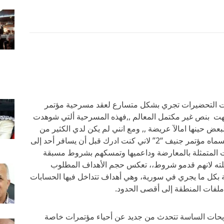
هذه ألايام من العام الماضي 2014 كانت التحضيرات تجري بشكل متسارع لعقد مسرحية مؤتمر
2”فهذه المسرحية الهزلية بفصلها “2” أنتهت بنص غير مكتمل المعالم ,,فهذه المسرحية ألتي شوهدت
عض حينها امالآ عريضة ,, ومع انني لم يكن لدي الكثير من
الامل بخصوص حظوظ نجاح هذه المسرحية المسماه مؤتمر جنيف “2” لاني كنت ادرك قبل أن يسافر أحد إلى
ات المتمثلة بالمعارضة وداعميها وتمسكهم بشروط مسبقة
لته لانهم قدمو شروط،، تعكس حجم الأهداف المطلوب
ة بكل ما يجري في سورية، وهي أهداف تتداخل فيها الحسابات
ا ملفات المنطقة إلى أقصى الحدود.
ريحات الساسة تتحدث من جديد عن أحياء مؤتمرات خاصة