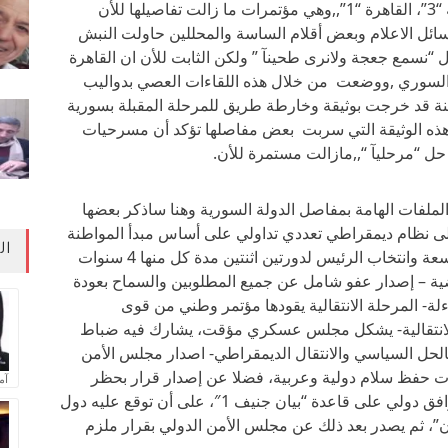
لحل ألازمة السورية ,”موسكو 1″, جنيف بنسخته “3”، القاهرة “1”,,وهي مؤتمرات ما زالت تفاصيلها للأن
سائل الاعلام وبعض أقلام الساسة والمحللين حاولت النبش
ل “نسمع جعجة ولانرى طحينآ ” ولكن الثابت للأن ان القاهرة
السوري ,ووضعت من خلال هذه اللقاءات العصي بدواليب
لمتزامنة قد خرجت بوثيقة وخارطة طريق للمرحلة المقبلة بسورية
هذه الوثيقة التي سربت بعض مفاصلها تؤكد أن مسرحيات
حل “مرحليآ “,,مازالت مستمرة للأن.
ملفات الهامة بمفاصل الدولة السورية وهنا ساذكر بعضها
 إلى نظام ديمقراطي تعددي تداولي على أساس مبدأ المواطنة
ال
المتساوية- تشكيل حكومة انتقالية بصلاحيات واسعة وانتخاب الرئيس لدورتين اثنتين مدة كل منها 4 سنوات
عملية التفاوضية – إصدار عفو شامل عن جميع المطلوبين والسماح بعودة
ة- المرحلة الانتقالية يقودها مؤتمر وطني من قوى
لانتقالية- يشكل مجلس عسكري مؤقت، يشارك فيه ضباط
حل السياسي والانتقال الديمقراطي- اصدار مجلس الأمن
ات حفظ سلام دولية وعربية، فضلا عن إصدار قرار بحظر
آم
توريد السلاح لجميع الأطراف- ضرورة حصول توافق دولي على قاعدة “بيان جنيف 1″، على أن توقع عليه دول
ران”، ثم يصدر بعد ذلك عن مجلس الأمن الدولي بقرار ملزم