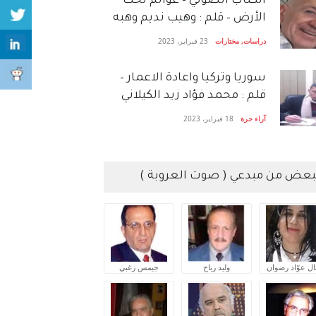
الكتاب الصَّوتي – عوالم تحت
الأرض – قلم : وهيب نديم وهبه
دراسات
,
مختارات
23 فبراير، 2023
سوريا وتركيا واعادة الاعمار –
قلم : محمد فؤاد زيد الكيلاني
آراء حرة
18 فبراير، 2023
بعض من مبدعي ( صوت العروبة )
ال عوّاد رضوان
وليد رباح
جيمس زغبي