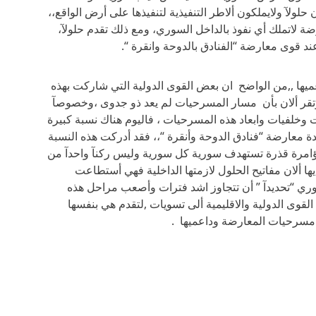
لولآ ولايملكون ألاطر التنفيذية لتنفيذها على أرض الواقع،،
ة لاتملك أي نفوذ بالداخل السوري، ومع ذلك تقدم حلولآ،
د قوى معارضة “الفنادق بالدوحة وانقرة “.
ها ,,من الواضح ان بعض القوى الدولية التي شاركت بهذه
قر ألان بأن مسار المسرحيات لم يعد ذو جدوى ،وخصوصآ
خلفيات وابعاد هذه المسرحيات ، فاليوم هناك نسبة كبيرة
ة معارضة “فنادق الدوحة وأنقرة “،، فقد أدركت هذه النسبة
ؤامرة قذرة تستهدف سورية كل سورية وليس ركنآ واحدآ من
ا ألان مفاتيح الحلول لازمتها الداخلية فهي أستطاعت
 “تحديدآ ” أن تتجاوز اشد فترات وأصعب مراحل هذه
لقوى الدولية والاقليمية ألى تسويات ,لتقدم هي بنفسها
مسرحيات المعارضة وداعميها .