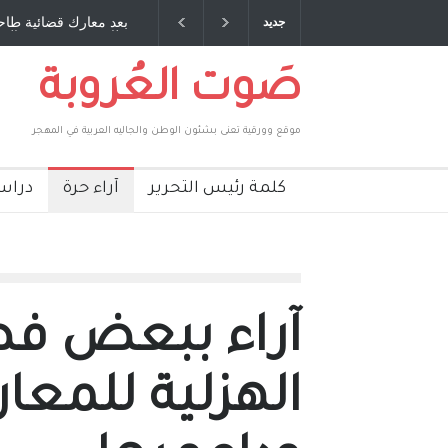
ارك قضائية طاحنة كتب وترافع فيها بنفسه مرة اخرى.. الشيخ
دكريات بغداد 
جديد
يوسف يقهر الحكومة الأمريكية ، فأعطوه الجنسية عن يد وهم
صاغرون،
صَوت العُروبة
موقع وورقية تعنى بشئون الوطن والجاليه العربية في المهجر
كلمة رئيس التحرير
آراء حرة
دراس
آراء ببعض ف
الهزلية للمعا