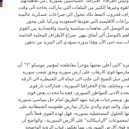
ليس الفرقاء “أفتراضآ “السياسيين بسورية ,,من تفاهماتهم
القوة وغيرها الكثير من الملفات التي مازالت بحاجه الى وقت
راف،فحروب النفط تكاد تتحول الى صراعات عسكرية عالمية
راعات ألاقليمية التي تقودها السعودية وتركيا على محور
تم التوصل الى تفاهمات سياسية وامنية واقتصادية بين القوى
فاهم بالتوصل ألى أتفاق ينهي صراع الأطراف المحلية الخاصة
تراب منه حتى الآن وهذا بدوره سيؤدي الى المزيد من تدهور
وهنا فكيف لقوى معارضة “الفنادق بالدوحة وأنقرة “التي أعلن بعضها مؤخرآ مقاطعته لمؤتمر موسكو “1” أن
 تمارسها قوى الارهاب على ارض سورية وبحق شعب سورية
من جبل الشيخ الى حلب الى حماه الى القنيطره الى الرقه
 ، ومختلف بقاع الجغرافيا السورية،، فمازالت نار قوى
ده الادنى للمواطن السوري، فعندما تتحدث بعض قوى
ريق ومسرحيات هزلية تمهد الطريق امام حل سياسي بسورية
الممول والمدعوم والذي مازال يمارس طقوسه الشيطانية على
 للحلول المستقبلية بسورية، فهل لهذه القوى فعلآ تأثير
المجموعات “الراديكالية” على ألارض السورية،، والواضح أن
حة فوق ألارض السورية،، مما يعكس غياب الرؤية الواضحة