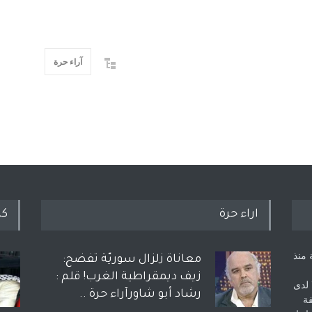
آراء حرة
اراء حرة
كل
 منذ
معاناة زلزال سوريّة تفضح:
زيف ديمقراطية الغرب! قلم :
 لدى
رشاد أبو شاورآراء حرة ..
فة