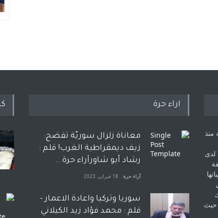
اراء حرة
كل
 منذ
معاناة زلزال سوريّة تفضح:
زيف ديمقراطية الغرب! قلم :
 لدى
رشاد أبو شاورآراء حرة ..
فة
اتها
آراء حرة
18 فبراير، 2023
ك
سوريا وتركيا واعادة الاعمار -
 حيث
قلم : محمد فؤاد زيد الكيلاني