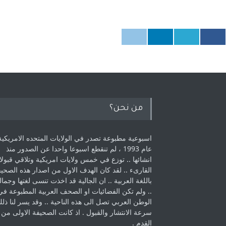
من نحن؟
اسبوعية مطبوعة تصدر في الولايات المتحده الامريكية
عام 1993 ، لم ‏تنقطع اسبوعا واحدا عن الصدور منذ
انشائها .. توزع في خمس ولايات امريكية ‏وتلاقي قبولا
القارىء ..‏ لقد كان الهدف الاول من اصدار هذه الصحي
باللغة العربية .. ان الجالية قد اخذت ‏تنسى لغتها وجمالي
.. ولم تكن الفضائيات او الصحف العربية المطبوعة في
الوطن ‏العربي تصل الى هذه الناحية .. وقد يسر لنا ذل
سرعة الانتشار والقبول . اذ كانت ‏الصحيفة الاولى من
القدم . ‏