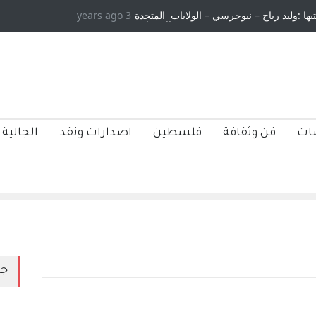
تبها :وليد رباح – نيوجرسي – الولايات المتحدة
3 years ago
الامريكية
ات
فن وثقافة
فلسطين
اصدارات ونقد
الجالية 
جد