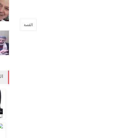
القصة
ال
آم