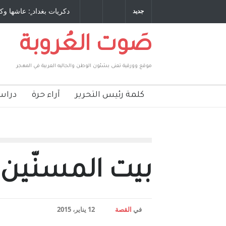
 طاحنة كتب وترافع فيها بنفسه مرة اخرى.. الشيخ
دكريات بغداد ٍ: عاشها وك
جديد
لحكومة الأمريكية ، فأعطوه الجنسية عن يد وهم
صاغرون،
صَوت العُروبة
موقع وورقية تعنى بشئون الوطن والجاليه العربية في المهجر
كلمة رئيس التحرير
آراء حرة
دراس
بيت المسنّين
في
القصة
12 يناير، 2015