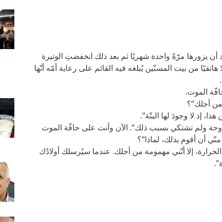
د أن يزورها مرّةً واحدة شهريًا ثم بعد ذلك انخفضتِ الوتيرة
 هاتفيًا من بيت المسنّين يُبلغه فيه القائم على رعاية أمّه أنّها
افّة الموت.
من أجلك‘‘؟
، إذ لا وجودَ لها البتّة‘‘.
مِروحة ولم تشتكي بسبب ذلك‘‘. الآن وأنت على حافّة الموت
ي أن أقوم بذلك، لماذا‘‘؟
الحرارة، إلا أنّني مهمومة من أجلك. عندما سيُرسلك أولادُك
‘.