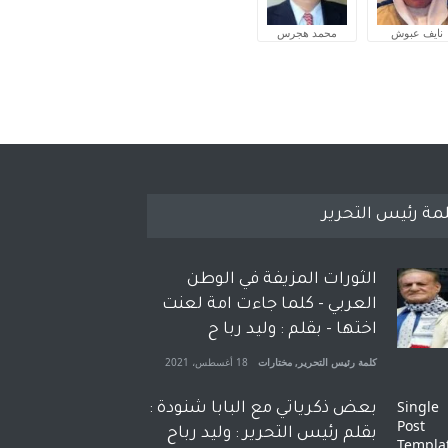
نايف عبوش
محمد هجرس
مة رئيس التحرير
الثورات المزيفة في الوطن
العربي - كلما جاءت امة لعنت
اختها - بقلم : وليد ربا ح
كلمة رئيس التحرير
,
مختارات
18 أغسطس، 2021
بعض ذكرياتي مع البابا شنودة :
بقلم رئيس التحرير : وليد رباح