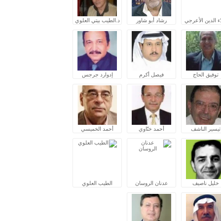
ء الدين الأعرجي
رشاد أبو شاور
د.الطيب بيتي العلوي
توفيق الحاج
فيصل أكرم
إدوارد جرجس
تيسير الناشف
أحمد ختّاوي
أحمد الخميسي
خليل ناصيف
عدنان الروسان
الطيب العلوي