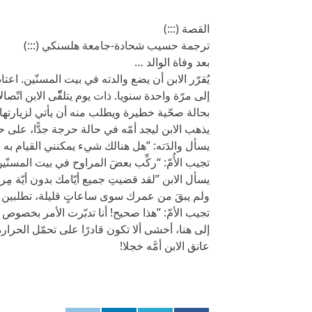
القصة (:::)
ترجمة حسيب شحادة-جامعة هلسنكي (:::)
بعد وفاة الوالد …
يُقرّر الابن أن يضع والدته في بيت المسنّين. اعتا
إلى مرّة واحدة سنويا. ذات يوم يتلقّّى الابن اتّصالا
بحالة صحّية خطيرة ويطلب منه أن يأتي لزيارتها.
يذهب الابن ليجد أمّه في حالة حرجة جدًّا، على ح
يسأل والدَته: ’’هل هنالك شيء يمكنني القيام به 
تجيب الأُمّ: “ركِّب بعضَ المراوح في بيت المسنّين هذا
يسأل الابن ’’لقد قضيتِ جميع أيّامك بدون أيّة 
ولم يبقَ من عمرك سوى ساعاتٍ قليلة، تطلبين منّ
تجيب الأمّ: ’’هذا صحيح! أنا تدبّرت الأمر بخصوص 
إلى هنا، أخشى ألا تكون قادرًا على تحمّل الحرارة‘
عانق الابن أمَّه خجلا!