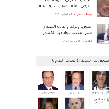
الكتاب الصَّوتي – عوالم تحت
الأرض – قلم : وهيب نديم وهبه
دراسات
,
مختارات
23 فبراير، 2023
سوريا وتركيا واعادة الاعمار –
قلم : محمد فؤاد زيد الكيلاني
آراء حرة
18 فبراير، 2023
بعض من مبدعي ( صوت العروبة )
ال عوّاد رضوان
وليد رباح
جيمس زغبي