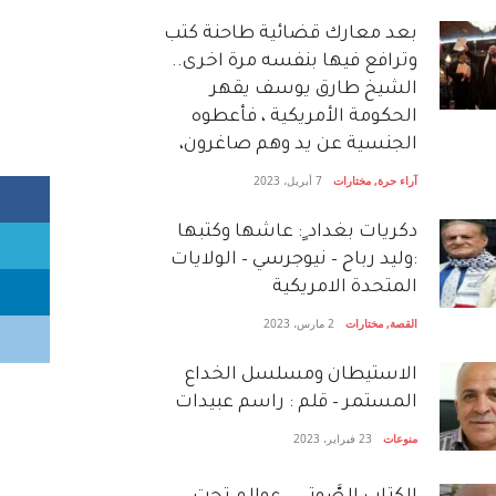
بعد معارك قضائية طاحنة كتب
وترافع فيها بنفسه مرة اخرى..
الشيخ طارق يوسف يقهر
الحكومة الأمريكية ، فأعطوه
الجنسية عن يد وهم صاغرون،
آراء حرة
,
مختارات
7 أبريل، 2023
دكريات بغداد ٍ: عاشها وكتبها
:وليد رباح – نيوجرسي – الولايات
المتحدة الامريكية
القصة
,
مختارات
2 مارس، 2023
الاستيطان ومسلسل الخداع
المستمر – قلم : راسم عبيدات
منوعات
23 فبراير، 2023