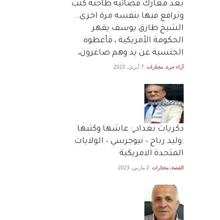
بعد معارك قضائية طاحنة كتب
وترافع فيها بنفسه مرة اخرى..
الشيخ طارق يوسف يقهر
الحكومة الأمريكية ، فأعطوه
الجنسية عن يد وهم صاغرون،
آراء حرة
,
مختارات
7 أبريل، 2023
دكريات بغداد ٍ: عاشها وكتبها
:وليد رباح – نيوجرسي – الولايات
المتحدة الامريكية
القصة
,
مختارات
2 مارس، 2023