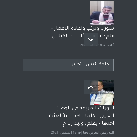
سوريا وتركيا واعادة الاعمار -
قلم : محمد فؤاد زيد الكيلاني
آراء حرة
18 فبراير، 2023
كلمة رئيس التحرير
بعد معارك قضائية طاحنة كتب
وترافع فيها بنفسه مرة اخرى..
الشيخ طارق يوسف يقهر
الحكومة الأمريكية ، فأعطوه
الثورات المزيفة في الوطن
الجنسية عن يد وهم صاغرون،
العربي - كلما جاءت امة لعنت
آراء حرة
,
مختارات
7 أبريل، 2023
اختها - بقلم : وليد ربا ح
كلمة رئيس التحرير
,
مختارات
18 أغسطس، 2021