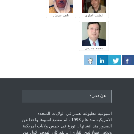
الطيب العلوي
نايف عبوش
محمد هجرس
من نحن؟
اسبوعية مطبوعة تصدر في الولايات المتحده
الامريكية منذ عام 1993 ، لم ‏تنقطع اسبوعا واحدا عن
الصدور منذ انشائها .. توزع في خمس ولايات امريكية
‏وتلاقي قبولا لدى القارىء ..‏ لقد كان الهدف الاول من