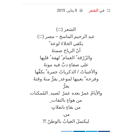
في
الشعر
8 يناير، 2015
الشعر (:::)
عبد الرحيم الماسخ – مصر (:::)
يكفي الخلاءَ لوعة ٌ
أنّ الرياحَ صمتهُ
والزُرْقة ُ الغمام ُ لهفة ُ قلبِها
على صفاءٍ دبَّ فيه موتهُ
والأغنياتُ / الذكرياتُ جمرة ٌ بكفِّها
وفرحة ٌ بعينِها لموعد ٍ يفرُّ منهُ وقتهُ
يفرُّ
والأيامُ عمرٌ بعده عمرٌ لصيد ِ المُمكنات
من هواءٍ بالتفات ٍ
من بقاءٍ بانفلاتٍ
من.
ليكتملَ الغيابُ بالوطنْ !!!