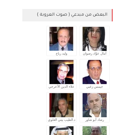
البعض من مبدعي ( صوت العروبة )
آمال عوّاد رضوان
وليد رباح
جيمس زغبي
علاء الدين الأعرجي
رشاد أبو شاور
د.الطيب بيتي العلوي