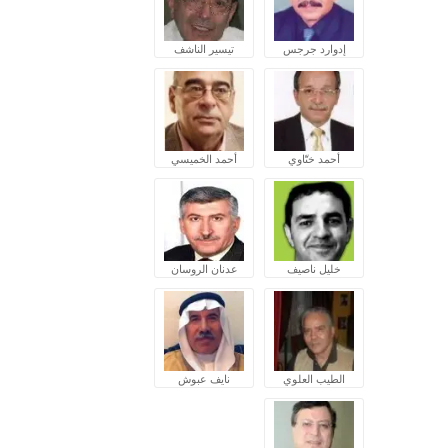
إدوارد جرجس
تيسير الناشف
أحمد ختّاوي
أحمد الخميسي
خليل ناصيف
عدنان الروسان
الطيب العلوي
نايف عبوش