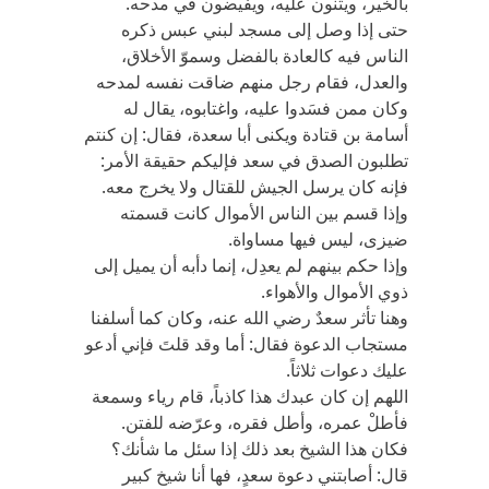
بالخير، ويثنون عليه، ويفيضون في مدحه.
حتى إذا وصل إلى مسجد لبني عبس ذكره
الناس فيه كالعادة بالفضل وسموّ الأخلاق،
والعدل، فقام رجل منهم ضاقت نفسه لمدحه
وكان ممن فسَدوا عليه، واغتابوه، يقال له
أسامة بن قتادة ويكنى أبا سعدة، فقال: إن كنتم
تطلبون الصدق في سعد فإليكم حقيقة الأمر:
فإنه كان يرسل الجيش للقتال ولا يخرج معه.
وإذا قسم بين الناس الأموال كانت قسمته
ضيزى، ليس فيها مساواة.
وإذا حكم بينهم لم يعدِل، إنما دأبه أن يميل إلى
ذوي الأموال والأهواء.
وهنا تأثر سعدٌ رضي الله عنه، وكان كما أسلفنا
مستجاب الدعوة فقال: أما وقد قلتَ فإني أدعو
عليك دعوات ثلاثاً.
اللهم إن كان عبدك هذا كاذباً، قام رياء وسمعة
فأطلْ عمره، وأطل فقره، وعرّضه للفتن.
فكان هذا الشيخ بعد ذلك إذا سئل ما شأنك؟
قال: أصابتني دعوة سعدٍ، فها أنا شيخ كبير