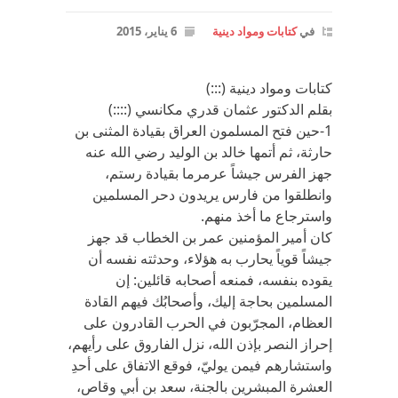
في
كتابات ومواد دينية
6 يناير، 2015
كتابات ومواد دينية (:::)
بقلم الدكتور عثمان قدري مكانسي (::::)
1-حين فتح المسلمون العراق بقيادة المثنى بن
حارثة، ثم أتمها خالد بن الوليد رضي الله عنه
جهز الفرس جيشاً عرمرما بقيادة رستم،
وانطلقوا من فارس يريدون دحر المسلمين
واسترجاع ما أخذ منهم.
كان أمير المؤمنين عمر بن الخطاب قد جهز
جيشاً قوياً يحارب به هؤلاء، وحدثته نفسه أن
يقوده بنفسه، فمنعه أصحابه قائلين: إن
المسلمين بحاجة إليك، وأصحابُك فيهم القادة
العظام، المجرّبون في الحرب القادرون على
إحراز النصر بإذن الله، نزل الفاروق على رأيهم،
واستشارهم فيمن يوليّ، فوقع الاتفاق على أحدِ
العشرة المبشرين بالجنة، سعد بن أبي وقاص،