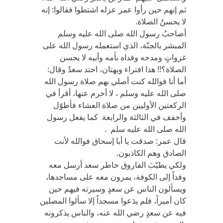
ثم إنهم حين رأوا عمر عزله اشتطوا فقالوا: إنه
لا يحسنُ الصلاة.
أصاحبُ رسول الله صلى الله عليه وسلم
المبشر بالجنّة، الذي استعمله رسول الله على
غزواتٍ ومدحه وفداه بأمه وأبيه لا يحسن
الصلاة؟!! هذا افتراء وبهتان، احتد سعدٌ وقال:
أما أنا فوالله كنت أصلي بهم صلاة رسول الله
صلى الله عليه وسلم ، لا أخرم عنها، أقرأ في
الركعتين الأوليين من صلاة العشاء فأطوّل
وأخفف في الثالثة والرابعة كما يفعل رسول
الله صلى الله عليه سلم .
قال عمر: صدقت يا أبا إسحاق فوالله لأنت
الصادق وهم الكاذبون.
ولكي يطيّبَ الفاروق خاطر سعد أرسل معه
وفداً إلى الكوفة، يمرون معه على مساجدها،
ويسألون الناس عن سعدٍ وسيرته فيهم حين
كان أميراً، فلم يدَعوا مسجداً إلا سألوا المصلين
فيه عن سعدٍ رضي الله عنه، والناس يذكرونه