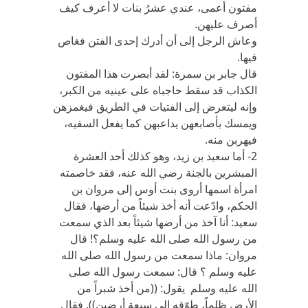
مفتون أعمى، عندي عشرُ بنات لا أعرف كيف
أصرف عليهن.
وعاش الرجل إلى أن أدرك إحدى الفتن فغاص
فيها.
قال جابر بن سمرة: لقد أبصرت هذا المفتون
الكذاب قد سقط حاجباه على عينيه من الكبر،
وإنه ليتعرض إلى الفتيات في الطريق فيغمزهن
ويمسك بأصابعهن يداعبهن كما يفعل السفيه،
فيهربن منه.
2- أما سعيد بن زيد، وهو كذلك أحد العشرة
المبشرين بالجنة رضي الله عنه، فقد خاصمته
امرأة اسمها أروى بنت أوس إلى مروان بن
الحكم، وادّعت أنه أخذ شيئاً من أرضها، فقال
سعيد: أنا آخذ من أرضها شيئاً بعد الذي سمعت
من رسول الله صلى الله عليه وسلم؟! قال
مروان: ماذا سمعت من رسول الله صلى الله
عليه وسلم ؟ قال: سمعت رسول الله صلى
الله عليه وسلم يقول: ((من أخذ شبراً من
الأرض ظلماً، طوّقه إلى سبعة أرضين)). فقال