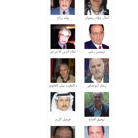
آمال عوّاد رضوان
وليد رباح
جيمس زغبي
علاء الدين الأعرجي
رشاد أبو شاور
د.الطيب بيتي العلوي
توفيق الحاج
فيصل أكرم