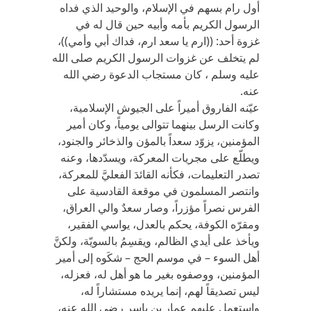
أول رام بسهم في الإسلام، والوحيد الذي فداه
الرسول الكريم بأمه وأبيه حين قال له في
غزوة أحد: ((ارم يا سعد ارم، فداك أبي وأمي))،
لم يتخلف عن غزوات الرسول الكريم صلى الله
عليه وسلم ، كان مستجاب الدعوة رضي الله
عنه.
عيّنه الفاروق أميراً على الجيوش الإسلامية،
وكانت الرسل بينهما تتوالى يومياً، وكان أمير
المؤمنين، يزوّد سعداً بالمؤن والذخائر والجنود،
ويطلّع على مجريات المعركة، ويسدّدها، وعنه
تصدر التعليمات، فكأنه القائدَ الفعليَّ للمعركة،
وانتصر المسلمون في موقعة القادسية على
الفرس نصراً مؤزراً، وصار سعدٌ والي العراق،
ومقرّه الكوفة، يحكم بالعدل، يواسي الفقير،
ويأخذ على أيدي الظالم، ويقسِمُ بالسويّة، ولكنَّ
أهل السوء – في موسم الحج – شكَوه إلى أمير
المؤمنين، ووصفوه بغير ما هو أهل له، فعزله،
ليس تصديقاً لهم، إنما يريده مستشاراً له،
واستعمل عليهم عمار بن ياسر رضي الله عنه،