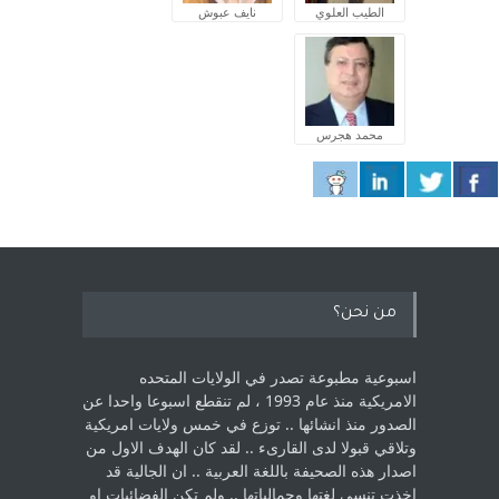
الطيب العلوي
نايف عبوش
محمد هجرس
من نحن؟
اسبوعية مطبوعة تصدر في الولايات المتحده
الامريكية منذ عام 1993 ، لم ‏تنقطع اسبوعا واحدا عن
الصدور منذ انشائها .. توزع في خمس ولايات امريكية
‏وتلاقي قبولا لدى القارىء ..‏ لقد كان الهدف الاول من
اصدار هذه الصحيفة باللغة العربية .. ان الجالية قد
اخذت ‏تنسى لغتها وجمالياتها .. ولم تكن الفضائيات او