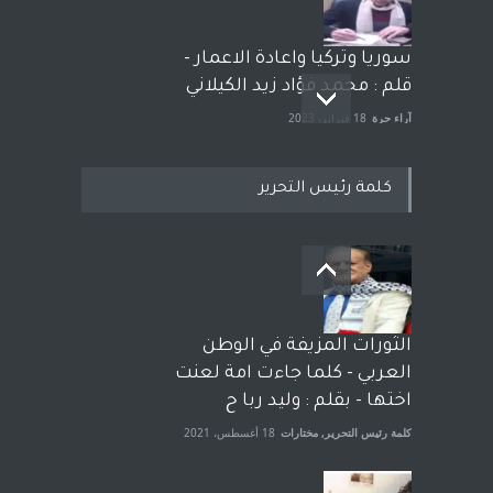
سوريا وتركيا واعادة الاعمار -
قلم : محمد فؤاد زيد الكيلاني
آراء حرة
18 فبراير، 2023
كلمة رئيس التحرير
بعد معارك قضائية طاحنة كتب
وترافع فيها بنفسه مرة اخرى..
الشيخ طارق يوسف يقهر
الحكومة الأمريكية ، فأعطوه
الثورات المزيفة في الوطن
الجنسية عن يد وهم صاغرون،
العربي - كلما جاءت امة لعنت
آراء حرة
,
مختارات
7 أبريل، 2023
اختها - بقلم : وليد ربا ح
كلمة رئيس التحرير
,
مختارات
18 أغسطس، 2021