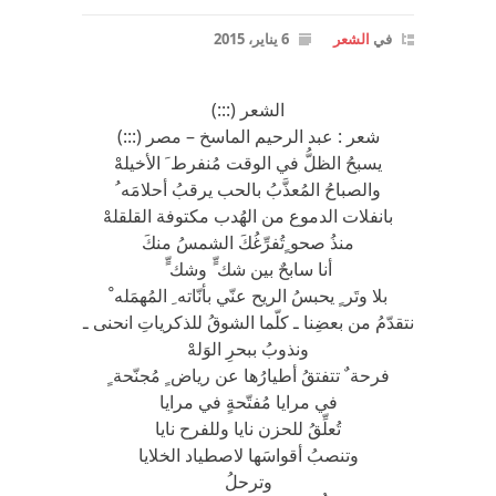
في
الشعر
6 يناير، 2015
الشعر (:::)
شعر : عبد الرحيم الماسخ – مصر (:::)
يسبحُ الظلُّ في الوقت مُنفرط َ الأخيلهْ
والصباحُ المُعذَّبُ بالحب يرقبُ أحلامَه ُ
بانفلات الدموع من الهُدب مكتوفة القلقلهْ
منذُ صحو ٍتُفرِّغُكَ الشمسُ منكَ
أنا سابحٌ بين شك ٍّ وشك ٍّ
بلا وتَر ٍ يحبسُ الريح عنّي بأنّاته ِ المُهمَله ْ
نتقدّمُ من بعضِنا ـ كلّما الشوقُ للذكرياتِ انحنى ـ
ونذوبُ ببحرِ الوَلهْ
فرحة ٌ تتفتقُ أطيارُها عن رياض ٍ مُجنّحة ٍ
في مرايا مُفتّحةٍ في مرايا
تُعلِّقُ للحزن نايا وللفرح نايا
وتنصبُ أقواسَها لاصطياد الخلايا
وترحلُ