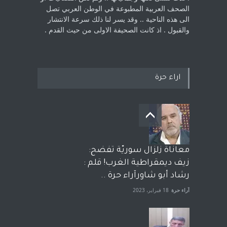
الصحف العربية المطبوعة في الوطن ‏العربي تصل
الى هذه الناحية .. وقد يسر لنا ذلك سرعة الانتشار
والقبول . اذ كانت ‏الصحيفة الاولى من حيث القدم . ‏
اراء حرة
معاناة زلزال سوريّة تفضح:
زيف ديمقراطية الغرب! قلم :
رشاد أبو شاورآراء حرة ..
آراء حرة
18 فبراير، 2023