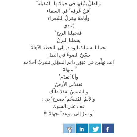
والظلُّ يتْبعُها في خيالاتها ا لمُقبله ْ
أفقٌ عُرفه ُ في السماء
وأيامهُ مِغزلُ الشُعراء
يُنادي
فتحمِلنا الريح ُ
يحملنا البرقُ
تحملنا نسماتُ الوداد ِ إلى اللحظةِ الآهِلهْ
يسْبحُ الضوءُ في الظل
أنت تهلِّين في عبَق ٍ دائم السهْل ِ تشربُ أحلامه
ُ منهلَهْ
وأنا أتقدّم ُ
تفقدُني الأرضُ
والشمسُ تفقدُ ظِلّك
والألمُ المُتفحِّم ُ يصرخ ُ بي :
قفْ على الشوك
أو سرْ إلى موعد ْ تجهلَهْ !!!