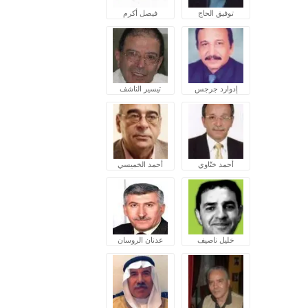
توفيق الحاج
فيصل أكرم
إدوارد جرجس
تيسير الناشف
أحمد ختّاوي
أحمد الخميسي
خليل ناصيف
عدنان الروسان