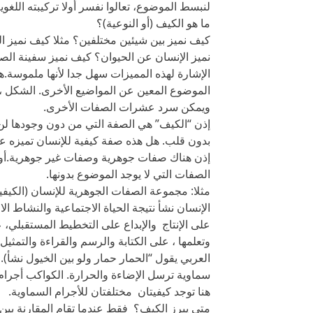
لنبسط الموضوع، تعالوا نفسر أولا تركيبته اللغوي
ما هو الكيف (أو النوعية)؟
كيف نميز بين شيئين مختلفين؟ مثلا كيف نميز 
نميز الإنسان عن الحيوان؟ كيف نميز سفينة الص
الإشارة لهذه المميزات سهل جدا لأنها ملموسة.ه
الموضوع المعين عن المواضيع الأخرى. الشكل ، ا
ويمكن سرد عشرات الصفات الأخرى.
إذن “الكيف” هي الصفة التي من دون وجودها لن 
بدون قلب. هل هذه صفة كيفية للإنسان تميزه عن 
إذن هناك صفات جوهرية وصفات غير جوهرية.أو صف
الصفات التي لا يوجد الموضوع بدونها.
مثلا: مجموعة الصفات الجوهرية للإنسان (الكيفية
الإنسان نشأ نتيجة الحياة الاجتماعية والنشاط ال
على الإنتاج والإبداع على التخطيط المستقبلي، 
وتعلمها ، على الكتابة والرسم والقراءة والتمث
العربي يقول “الحمار حمار ولو بين الخيول نشأ)
سماوية ترسل الإضاءة والحرارة. الكواكب أجرام 
هنا توجد كيفيتان مختلفتان للأجرام السماوية.
متى يبرز الكيف؟ فقط عندما تقام المقارنة بين ا