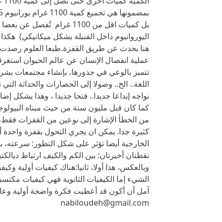
بل كميات اقل من 1100 غرام تُ
اليوروانيوم داخل القنبلة بشكل ميكانيكي) هكذا 
هنا يحدث عن طريق القفزة.طبعا العلوم رصدت 
عملية انفصال الإنسان عن عالم الحيوان استغرقت
تتميز بالوعي في جذورها، بإنشاء مجتمعات بشري
اللغة.. الخ.. وصولا إلى الحضارات والحداثة التي
نواجه إبداعا جديدا.. فتحا جديدا ، وهذا يشكل إض
كما كان قبل مليون سنة من حيث مبناه البيولوج
من الخطأ الإشارة إلى نوعين من القفزات فقط، 
كثيرة جدا. يمكن ان يجري التحول بقفزة واحدة 
الخارجية أيضا تؤثر على شكل التطور: سرعته، بط
نقطتان أخيرتان: بين الكم والكيف ارتباط ديالك
وبالعكس، هذا أولا، ثانيا:هناك كيفيات أولية وكي
الشيء إما الكيفيات الثانوية فهي كيفيات مكتسب
آمل أن أكون قد أعطيت فكرة واضحة أولية وعا
nabiloudeh@gmail.com