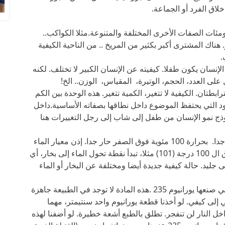
لاق الفرد أو الجماعة.
 ومئات الصفات الأخرى المختلفة والمتنوعة.مثلا الكواكب..
 هناك المشترى أكبر بكثير من المريخ .. من الناحية الكيفية
.
الإنسان يكون طفلا. كيفيته عن الإنسان الكبير لا تختلف. لكنه
 على العدد، الحجم، الوتيرة، المقياس، الوزن.. الخ!
طتان. الكيفية لا تتغير، الكمية تتغير. هذه الوحدة بين الكم
د التي يحتفظ الموضوع داخل نطاقها بصفاته الأساسية.داخل
موذج نمو الإنسان من طفل إلى شاب إلى رجل التغييرات هنا
مثال من الطبيعة: الماء بدرجة حرارة صفر بارد جدا. بحرارة 100 مئوية فوق الصفر حار جدا. إذن معيار الماء
يتراوح بين صفر و 100 درجة. اذا سخنا الماء فوق ال 100 درجة (101) مثلا، تبدأ نقطة تحول الماء إلى بخار، أي
ى جليد. حالة كيفية جديدة أيضا ومختلفة عن البخار أو الماء
تعالوا نأخذ نموذجا آخر: القنبلة الذرية. يستعمل في صنعها يورانيوم 235 .هذه المادة لا توجد في الطبيعة جاهزة
إلى كيفي. لو أخذنا قطعة يورانيوم واحد سنتيمتر، مهما
ل النار لن تنفجر. تطلق بالطبع أشعة خطيرة. لو أضفنا لهذه