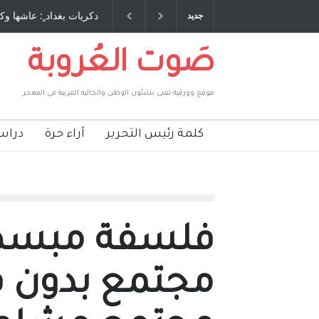
 طاحنة كتب وترافع فيها بنفسه مرة اخرى.. الشيخ
دكريات بغداد ٍ: عاشها وك
جديد
لحكومة الأمريكية ، فأعطوه الجنسية عن يد وهم
صاغرون،
صَوت العُروبة
موقع وورقية تعنى بشئون الوطن والجاليه العربية في المهجر
كلمة رئيس التحرير
آراء حرة
دراس
فلسفة مبسطة:
مجتمع بدون 