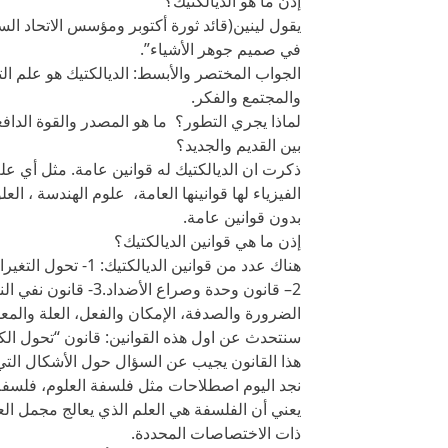
إذن ما هو الديالكتيك؟
يقول لينين(قائد ثورة أكتوبر ومؤسس الاتحاد الس
في صميم جوهر الأشياء”.
الجواب المختصر والأبسط: الديالكتيك هو علم الت
والمجتمع والفكر.
لماذا يجري التطور؟ ما هو المصدر والقوة الداف
بين القديم والجديد؟
ذكرت ان الديالكتيك له قوانين عامة. مثل أي علم آخ
الفيزياء لها قوانينها العامة، علوم الهندسة ، العلو
بدون قوانين عامة.
إذن ما هي قوانين الديالكتيك؟
هناك عدد من قوانين الديالكتيك: 1- تحول التغيرات الكمية إلى كيفية وبالعكس.
2– قانون وحدة وصراع 
الضرورة والصدفة، الإمكان والفعل، العلة والمعلو
سنتحدث عن اول هذه القوانين: قانون “تحول الك
هذا القانون يجيب عن السؤال حول الأشكال التي
نجد اليوم اصطلاحات مثل فلسفة العلوم، فلسفة ا
يعني أن الفلسفة هي العلم الذي يعالج مجمل ال
ذات الاختصاصات المحددة.