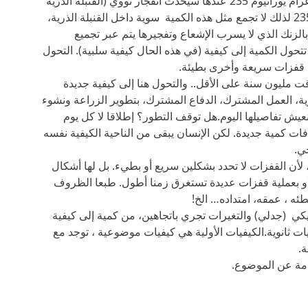
الكمية كميات أخرى حتى نصل إلى كمية 1100 غرام يورانيوم 235 عندها سيحدث انفجار نووي (القنبلة الذرية
بمضمونها هي تجميع كمية 1100 غرام يورانيوم 235 لذلك لا تجمع مثل هذه الكمية سوية داخل القنبلة الذرية،
فصل عن بعضا بالزنك الذي لا يسرب الإشعاع وتفجيرها يتم عبر تجميع
تتحول الكمية إلى كيفية (في هذه الحال كيفية سلبية). التحول
قفزات سريعة وأخرى بطيئة.
 مليون سنة على الأقل.. والتحول هنا إلى كيفية جديدة
ة، العمل المشترك، الدفاع المشترك، بتطوير الزراعة ونشوء
 نعيش تفاصيلها اليوم.هل توقف التطور؟ إطلاقا لا كل يوم
افات كمية جديدة. لكن الإنسان يبقى من الناحية الكيفية نفسه
ي.
لأن القفزات لا تحدد بشكلين سريع أو بطيء. بل لها أشكال
أو بعملية قفزات عديدة تستغرق زمنا أطول. طبعا الظروف
ئه ، عمقه، امتداده… الخ!
تيكي (جدلي) والتغيرات تجري باتجاهين، من كمية إلى كيفية
فيات ثانوية.الكيفيات الأولية هي كيفيات موضوعية ، توجد مع
ة.
مة عن الموضوع.