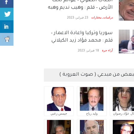
الكتاب الصَّوتي – عوالم تحت
الأرض – قلم : وهيب نديم وهبه
دراسات
,
مختارات
23 فبراير، 2023
سوريا وتركيا واعادة الاعمار –
قلم : محمد فؤاد زيد الكيلاني
آراء حرة
18 فبراير، 2023
بعض من مبدعي ( صوت العروبة )
ال عوّاد رضوان
وليد رباح
جيمس زغبي