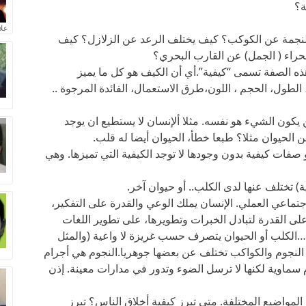
ة؟
علا
النجمة عن الكوكب؟ كيف يختلف الرعد عن الزلازل؟ كيف
حراء ( الجمل) عن القارب البحري؟
ذه الصفة تسمى “كيفية”.أي أن الكيف هو كل ما يميز
لطول، الحجم ، اللون،طرق الاستعمال، الفائدة المرجوة ..
يكون الشيء هو نفسه. مثلا ألإنسان لا يستطيع ان يوجد
الحيوان مثلا؟ طبعا خطأ، الحيوان أيضا له قلب.
ات كيفية بدون وجودها لا توجد الكيفية التي تميزها. وهي
) تختلف عنها لدى الكلب.. أو حيوان آخر.
اجتماعي العملي. الإنسان يملك الوعي والقدرة على التفكير،
على القدرة لتبادل الخبرات وتطويرها، على تطوير اللغات
يل…الكلب أو الحيوان يتصرف حسب غريزة لا واعية (والمثل
. النجوم والكواكب تختلف عن بعضها جوهريا.النجوم هي أجرام
سماوية لكنها لا ترسل الضوء وتدور في مدارات معينة. إذن
لمواضيع المختلفة. متى تبرز كيفية أخلاق الناس؟ تبرز