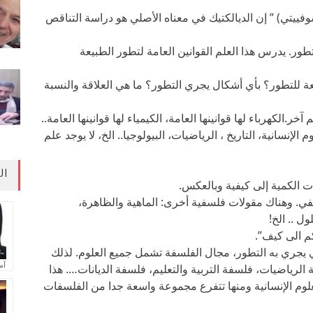
وفييتي) ” إن الديالكتيك في معناه الأصلي هو دراسة التناقص
طور. يدرس هذا العلم القوانين العامة لتطور الطبيعة
عة للتطور؟ بأي أشكال يجري التطور؟ ما هي العلاقة والنسبة
ر.الكهرباء لها قوانينها العامة، الكيمياء لها قوانينها العامة..
م الإنسانية، التاريخ ، الرياضيات، البيولوجيا.. الخ، لا يوجد علم
ال
الأضداد.3- قانون نفي النفي. وهناك مقولات فلسفية أخرى: الماهية والظاهرة،
ل .. الخ!
م الى كيف”.
 يجري به التطور، مجال الفلسفة تشمل جميع العلوم. لذلك
آم
لرياضيات، فلسفة التربية والتعليم، فلسفة الديانات…. هذا
علوم الإنسانية ومنها تتفرع مجموعة واسعة جدا من الفلسفات