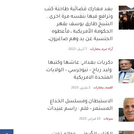
بعد معارك قضائية طاحنة كتب
وترافع فيها بنفسه مرة اخرى..
الشيخ طارق يوسف يقهر
الحكومة الأمريكية ، فأعطوه
الجنسية عن يد وهم صاغرون،
آراء حرة
,
مختارات
7 أبريل، 2023
دكريات بغداد ٍ: عاشها وكتبها
:وليد رباح – نيوجرسي – الولايات
المتحدة الامريكية
القصة
,
مختارات
2 مارس، 2023
الاستيطان ومسلسل الخداع
المستمر – قلم : راسم عبيدات
منوعات
23 فبراير، 2023