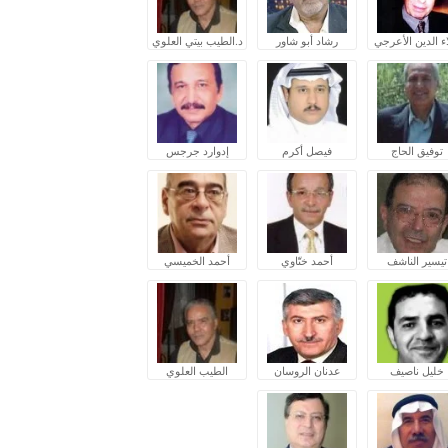
ء الدين الأعرجي
رشاد أبو شاور
د.الطيب بيتي العلوي
توفيق الحاج
فيصل أكرم
إدوارد جرجس
تيسير الناشف
أحمد ختّاوي
أحمد الخميسي
خليل ناصيف
عدنان الروسان
الطيب العلوي