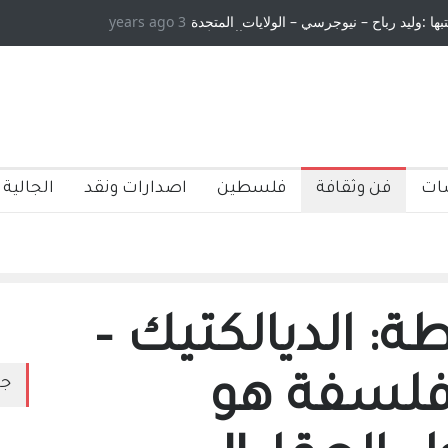
تبها :وليد رباح – نيوجرسي – الولايات المتحدة
3 years ago
الامريكية
ات
فن وثقافة
فلسطين
اصدارات ونقد
الجالية 
 الديالكتيك –
فلسفة هو
جد