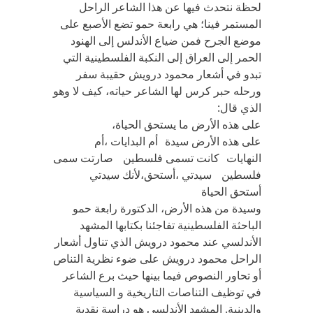
لحظة نتحدث فيها عن هذا الشاعر الراحل
المستمر فينا؛ هي رابعة حمو تضع الأصبع على
موضع الجرح فمن ضياع الأندلس إلى الهنود
الحمر إلى العراق إلى النكبة الفلسطينية التي
تبدو في أشعار محمود درويش حقيبة سفر
ورحله حبر كرس لها الشاعر حياته، كيف لا وهو
الذي قال:
على هذه الأرض ما يستحق الحياة،
على هذه الأرض سيدة أم البدايات ،أم
النهايات كانت تسمى فلسطين صارتت سمى
فلسطين سيدتي ،أستحق،لأنك سيدتي
أستحق الحياة
وسيدة من هذه الأرض، الدكتورة رابعة حمو
الباحثة الفلسطينية تفاجئنا بكتابها المشهد
الأندلسي عند محمود درويش الذي تناول أشعار
الراحل محمود درويش على ضوء نظرية التناص
أو تحاور النصوص فيما بينها حيث برع الشاعر
في توظيف التناصات التاريخية و السياسية
والدينية. المشهد الأندلسي هو دراسة نقدية