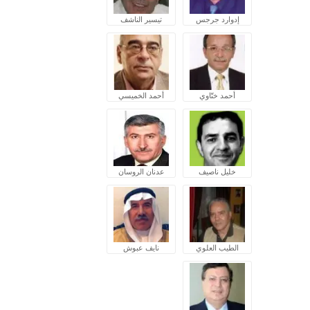
إدوارد جرجس
تيسير الناشف
أحمد ختّاوي
أحمد الخميسي
خليل ناصيف
عدنان الروسان
الطيب العلوي
نايف عبوش