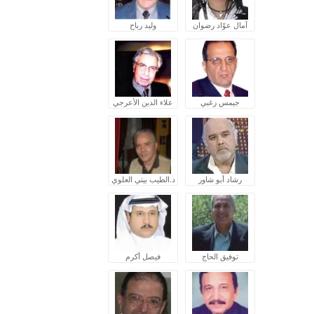
آمال عوّاد رضوان
وليد رباح
جيمس زغبي
علاء الدين الأعرجي
رشاد أبو شاور
د.الطيب بيتي العلوي
توفيق الحاج
فيصل أكرم