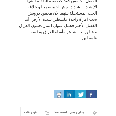
الفصل الخامس فقد خصصته الباحثة لنشيد
الإنشاد ؛ إنشاد درويش لحبيبته ريتا و علاقة
الحب المستحيلة بينهما لأن محمود درويش
يحب امرأة واحدة فلسطين سيدة الأرض. أما
الفصل الأخير فحمل عنوان التتار يحتلون العراق
و هنا يربط الشاعر مأساة العراق بمٱساة
فلسطين.
ايمان روحي : featured
فن وثقافة