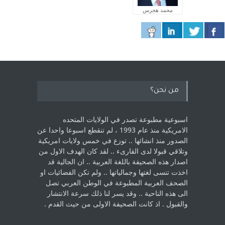
محمد هجرس
من نحن؟
اسبوعية مطبوعة تصدر في الولايات المتحده
الامريكية منذ عام 1993 ، لم ‏تنقطع اسبوعا واحدا عن
الصدور منذ انشائها .. توزع في خمس ولايات امريكية
‏وتلاقي قبولا لدى القارىء ..‏ لقد كان الهدف الاول من
اصدار هذه الصحيفة باللغة العربية .. ان الجالية قد
اخذت ‏تنسى لغتها وجمالياتها .. ولم تكن الفضائيات او
الصحف العربية المطبوعة في الوطن ‏العربي تصل
الى هذه الناحية .. وقد يسر لنا ذلك سرعة الانتشار
والقبول . اذ كانت ‏الصحيفة الاولى من حيث القدم . ‏