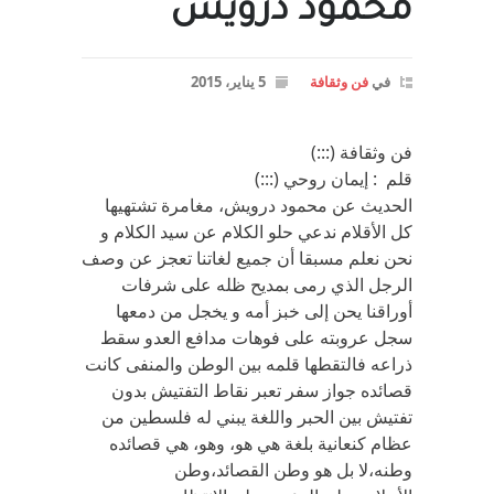
محمّود درويش
في
فن وثقافة
5 يناير، 2015
فن وثقافة (:::)
قلم : إيمان روحي (:::)
الحديث عن محمود درويش، مغامرة تشتهيها
كل الأقلام ندعي حلو الكلام عن سيد الكلام و
نحن نعلم مسبقا أن جميع لغاتنا تعجز عن وصف
الرجل الذي رمى بمديح ظله على شرفات
أوراقنا يحن إلى خبز أمه و يخجل من دمعها
سجل عروبته على فوهات مدافع العدو سقط
ذراعه فالتقطها قلمه بين الوطن والمنفى كانت
قصائده جواز سفر تعبر نقاط التفتيش بدون
تفتيش بين الحبر واللغة يبني له فلسطين من
عظام كنعانية بلغة هي هو، وهو، هي قصائده
وطنه،لا بل هو وطن القصائد،وطن