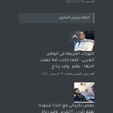
آراء حرة
18 فبراير، 2023
كلمة رئيس التحرير
بعد معارك قضائية طاحنة كتب
وترافع فيها بنفسه مرة اخرى..
الشيخ طارق يوسف يقهر
الحكومة الأمريكية ، فأعطوه
الثورات المزيفة في الوطن
الجنسية عن يد وهم صاغرون،
العربي - كلما جاءت امة لعنت
آراء حرة
,
مختارات
7 أبريل، 2023
اختها - بقلم : وليد ربا ح
كلمة رئيس التحرير
,
مختارات
18 أغسطس، 2021
بعض ذكرياتي مع البابا شنودة :
بقلم رئيس التحرير : وليد رباح