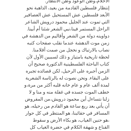
الأحلام،وطن الوعود وطن الانتظار.
إنتظار فلسطين القادمة من بعيد، الذاهبة نحو
الأبعد فلسطين عش المستحيل عش العصافير
التي تموت عند الجليل محمود درويش الشاعر
الراحل المستمر فينا،نبي الشعر شئنا أم أبينا.
دواوينه دولة من الشعر وأقاليم من الدهشة في
زمن موت الدهشة عندما نقلب صفحات كتبه
نصاب بالارتباك و نخجل من صمت أقلامنا.
لحظة تاريخية بامتياز و ذلك لسببين الأول لأن
كتاب الباحثة الفلسطينية الدكتورة صحيح أن
الزمن أجبره على الرحيل، لكن قصائده تجبره
على البقاء. ونحن نصوت له بالرئاسة الشعرية
لمدة ألف عام و عام خانه قلبه أكثر من مرة،و
خطف الموت جسده في غفلة منه و منا و لا
زلنا نتساءل أين محمود درويش،من المفروض
أن يأتي بعد ربع ساعة هو القادم من رحيله، هو
المسافر في حقائبنا، هو المنتظر في كل حوار
،هو حنين الغياب، هو بكاء الأرض و سقوط
القناع و شهقة الكلام في حضرة الغياب كل