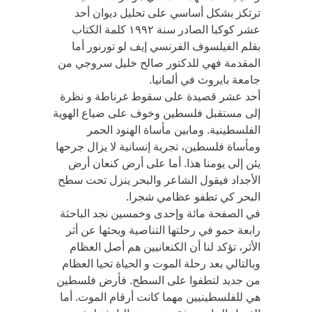
ترتكز بشكل أساسي على تحليل ديوان أحد
عشر كوكبا الصادر سنة ١٩٩٢ كلمة الكتاب
بقلم الفيلسوف الفرنسي إيف لو تورنور أما
المقدمة فهي للدكتور صالح خليل سروجي من
جامعة بايروث في ألمانيا.
أحد عشر قصيدة على سقوط غرناطة و نظرة
إلى مستقبل فلسطين وخوف على ضياع الهوية
الفلسطينية. ومابين مأساة الهنود الحمر
ومأساة فلسطين، تجربة إنسانية لا يزال جرحها
يئن إلى يومنا هذا. أما على أرض كنعان أرض
الأجداد فيقول الشاعر والبحر ينزل تحت سطح
البحر كي تطفو عظامي شجرا.
في الصفحة مائة وإحدى وخمسين نجد الباحثة
رابعة حمو في رحلتها التناصية وبحثها عن أثر
الأثر، تؤكد لنا أن الكنعانيين هم أصل العظام
وبالتالي بعد رحلة الموت و الحياة تحيا العظام
من جديد لتطفوا على السطح. فأرض فلسطين
هي للفلسطينيين مهما كانت أرقام الموت. أما